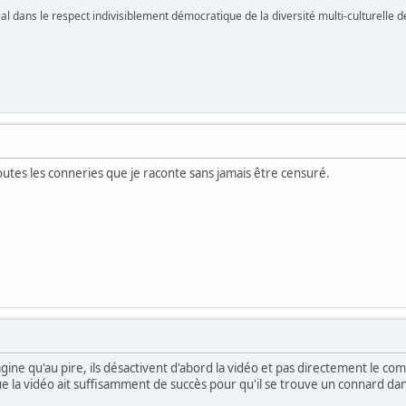
vial dans le respect indivisiblement démocratique de la diversité multi-culturelle
outes les conneries que je raconte sans jamais être censuré.
imagine qu'au pire, ils désactivent d'abord la vidéo et pas directement le c
t que la vidéo ait suffisamment de succès pour qu'il se trouve un connard d