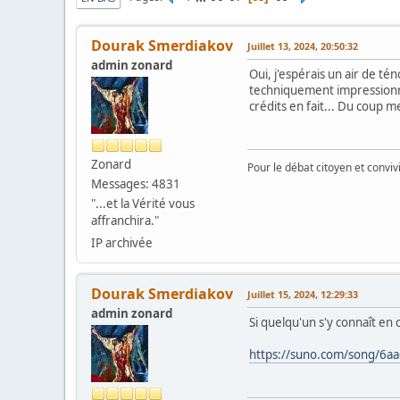
Dourak Smerdiakov
Juillet 13, 2024, 20:50:32
admin zonard
Oui, j'espérais un air de té
techniquement impressionnan
crédits en fait... Du coup me
Zonard
Pour le débat citoyen et convi
Messages: 4831
"...et la Vérité vous
affranchira."
IP archivée
Dourak Smerdiakov
Juillet 15, 2024, 12:29:33
admin zonard
Si quelqu'un s'y connaît en
https://suno.com/song/6a