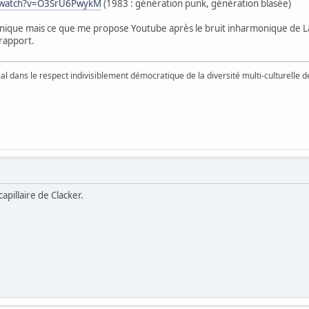
m/watch?v=O3SrU6PwykM
(1983 : génération punk, génération blasée)
onique mais ce que me propose Youtube après le bruit inharmonique de L
 rapport.
vial dans le respect indivisiblement démocratique de la diversité multi-culturelle
capillaire de Clacker.