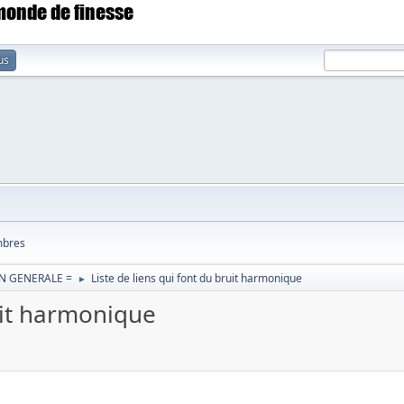
 monde de finesse
us
bres
N GENERALE =
Liste de liens qui font du bruit harmonique
►
ruit harmonique