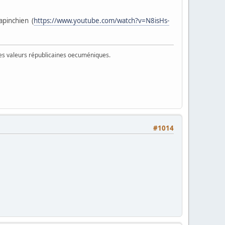
apinchien (
https://www.youtube.com/watch?v=N8isHs-
 des valeurs républicaines oecuméniques.
#1014