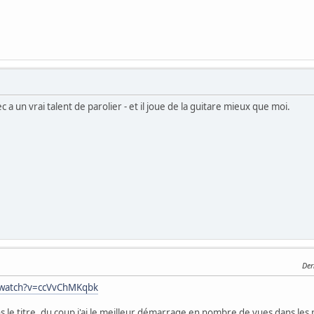
c a un vrai talent de parolier - et il joue de la guitare mieux que moi.
Der
/watch?v=ccVvChMKqbk
ans le titre, du coup j'ai le meilleur démarrage en nombre de vues dans le