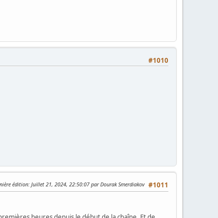
#1010
nière édition
: Juillet 21, 2024, 22:50:07 par Dourak Smerdiakov
#1011
s premières heures depuis le début de la chaîne. Et de