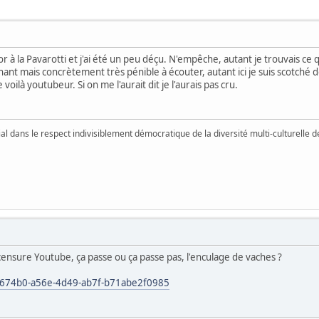
nor à la Pavarotti et j'ai été un peu déçu. N'empêche, autant je trouvais c
t mais concrètement très pénible à écouter, autant ici je suis scotché de
 voilà youtubeur. Si on me l'aurait dit je l'aurais pas cru.
vial dans le respect indivisiblement démocratique de la diversité multi-culturelle
 censure Youtube, ça passe ou ça passe pas, l'enculage de vaches ?
a674b0-a56e-4d49-ab7f-b71abe2f0985