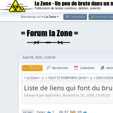
La Zone - Un peu de brute dans un
Publication de textes sombres, débiles, violents.
Bienvenue sur
= La Zone =
.
Connexion
Inscrivez-vo
Août 08, 2026, 12:04:36
Accueil
Rechercher
Calendrier
Mem
= La Zone =
= TOUT ET N'IMPORTE QUOI =
= DISCUSSIO
►
►
Liste de liens qui font du b
Démarré par lapinchien, Novembre 26, 2006, 15:06:00
1
...
66
67
69
Pages
68
EN BAS