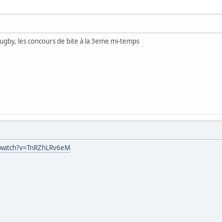
 rugby, les concours de bite à la 3eme mi-temps
/watch?v=TnRZhLRv6eM