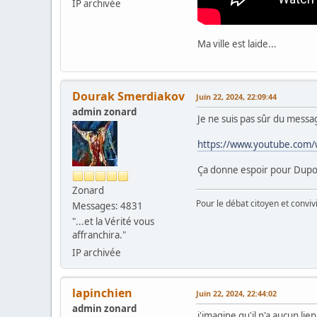
IP archivée
Ma ville est laide...
Dourak Smerdiakov
Juin 22, 2024, 22:09:44
admin zonard
Je ne suis pas sûr du messa
https://www.youtube.com
Ça donne espoir pour Dupo
Zonard
Pour le débat citoyen et convi
Messages: 4831
"...et la Vérité vous
affranchira."
IP archivée
lapinchien
Juin 22, 2024, 22:44:02
admin zonard
j'imagine qu'il n'a aucun lie