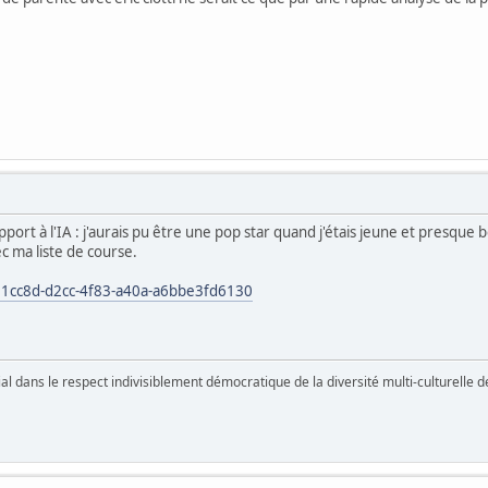
pport à l'IA : j'aurais pu être une pop star quand j'étais jeune et presque b
c ma liste de course.
31cc8d-d2cc-4f83-a40a-a6bbe3fd6130
vial dans le respect indivisiblement démocratique de la diversité multi-culturelle