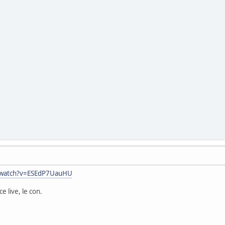
/watch?v=ESEdP7UauHU
 live, le con.