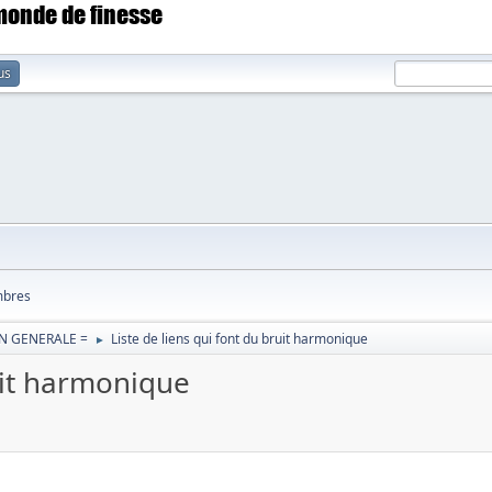
 monde de finesse
us
bres
N GENERALE =
Liste de liens qui font du bruit harmonique
►
ruit harmonique