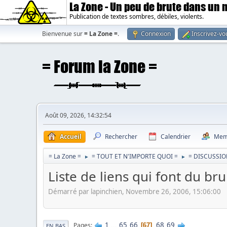
La Zone - Un peu de brute dans un
Publication de textes sombres, débiles, violents.
Bienvenue sur
= La Zone =
.
Connexion
Inscrivez-vo
Août 09, 2026, 14:32:54
Accueil
Rechercher
Calendrier
Mem
= La Zone =
= TOUT ET N'IMPORTE QUOI =
= DISCUSSIO
►
►
Liste de liens qui font du b
Démarré par lapinchien, Novembre 26, 2006, 15:06:00
1
...
65
66
68
69
Pages
67
EN BAS