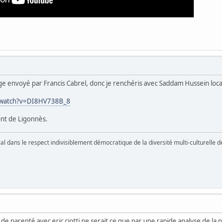
ge envoyé par Francis Cabrel, donc je renchéris avec Saddam Hussein loca
/watch?v=DI8HV738B_8
nt de Ligonnès.
vial dans le respect indivisiblement démocratique de la diversité multi-culturelle
n de parenté avec eric ciotti ne serait ce que par une rapide analyse de la p