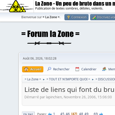
La Zone - Un peu de brute dans un
Publication de textes sombres, débiles, violents.
Bienvenue sur
= La Zone =
.
Connexion
Inscrivez-vo
Août 06, 2026, 18:02:28
Accueil
Rechercher
Calendrier
Mem
= La Zone =
= TOUT ET N'IMPORTE QUOI =
= DISCUSSIO
►
►
Liste de liens qui font du b
Démarré par lapinchien, Novembre 26, 2006, 15:06:00
1
...
45
46
48
49
...
69
Pages
47
EN BAS