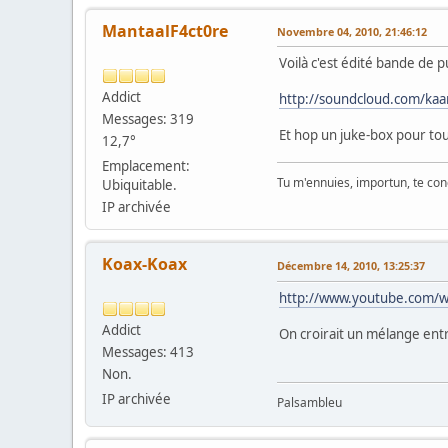
MantaalF4ct0re
Novembre 04, 2010, 21:46:12
Voilà c'est édité bande de p
Addict
http://soundcloud.com/kaa
Messages: 319
Et hop un juke-box pour tou
12,7°
Emplacement:
Tu m'ennuies, importun, te con
Ubiquitable.
IP archivée
Koax-Koax
Décembre 14, 2010, 13:25:37
http://www.youtube.com/
Addict
On croirait un mélange ent
Messages: 413
Non.
IP archivée
Palsambleu