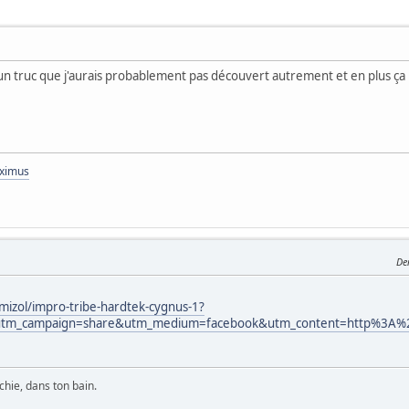
un truc que j'aurais probablement pas découvert autrement et en plus ça me
aximus
De
mizol/impro-tribe-hardtek-cygnus-1?
utm_campaign=share&utm_medium=facebook&utm_content=http%3A%2F
chie, dans ton bain.