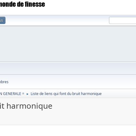
 monde de finesse
us
bres
N GENERALE =
Liste de liens qui font du bruit harmonique
►
ruit harmonique