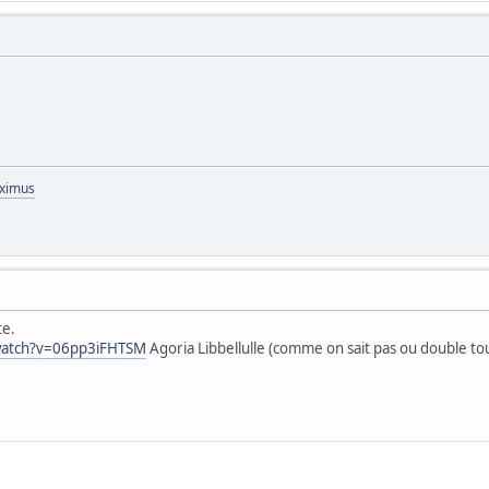
aximus
te.
watch?v=06pp3iFHTSM
Agoria Libbellulle (comme on sait pas ou double to