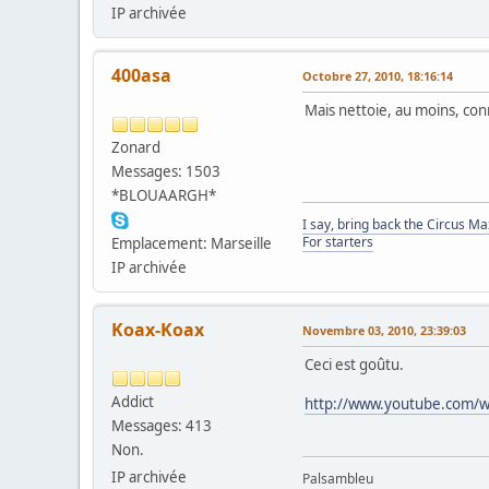
IP archivée
400asa
Octobre 27, 2010, 18:16:14
Mais nettoie, au moins, con
Zonard
Messages: 1503
*BLOUAARGH*
I say, bring back the Circus M
For starters
Emplacement: Marseille
IP archivée
Koax-Koax
Novembre 03, 2010, 23:39:03
Ceci est goûtu.
Addict
http://www.youtube.com/
Messages: 413
Non.
IP archivée
Palsambleu