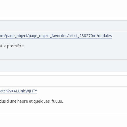
om/page_object/page_object_favorites/artist_230270#!/dedales
ut la première.
watch?v=4LUnicWJHTY
dus d'une heure et quelques, fuuuu.