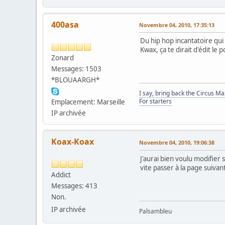
400asa
Novembre 04, 2010, 17:35:13
Du hip hop incantatoire qui
Kwax, ça te dirait d'édit le 
Zonard
Messages: 1503
*BLOUAARGH*
I say, bring back the Circus M
For starters
Emplacement: Marseille
IP archivée
Koax-Koax
Novembre 04, 2010, 19:06:38
J'aurai bien voulu modifier 
vite passer à la page suiva
Addict
Messages: 413
Non.
IP archivée
Palsambleu