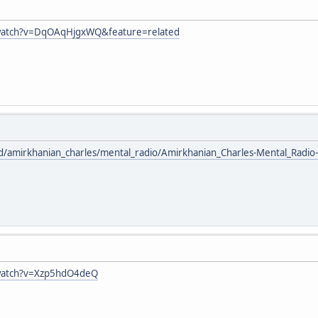
watch?v=DqOAqHjgxWQ&feature=related
nd/amirkhanian_charles/mental_radio/Amirkhanian_Charles-Mental_Radi
watch?v=Xzp5hdO4deQ