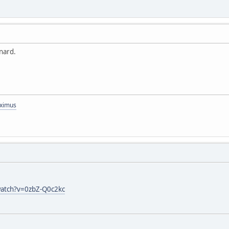
nard.
aximus
watch?v=0zbZ-Q0c2kc