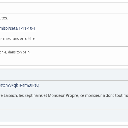
utes.
mizol/sets/1-11-10-1
s mes fans en délire.
chie, dans ton bain.
watch?v=qkTRamZ0PsQ
re Laibach, les Sept nains et Monsieur Propre, ce monsieur a donc tout m