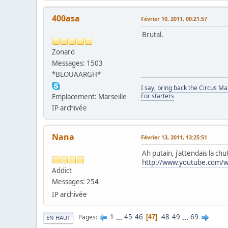
400asa
Février 10, 2011, 00:21:57
Brutal.
Zonard
Messages: 1503
*BLOUAARGH*
I say, bring back the Circus M
For starters
Emplacement: Marseille
IP archivée
Nana
Février 13, 2011, 13:25:51
Ah putain, j'attendais la chu
http://www.youtube.com/
Addict
Messages: 254
IP archivée
1
...
45
46
48
49
...
69
Pages
47
EN HAUT