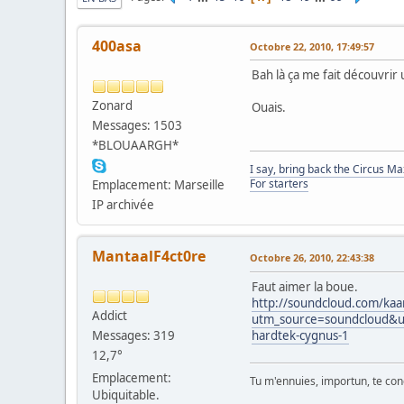
400asa
Octobre 22, 2010, 17:49:57
Bah là ça me fait découvrir 
Zonard
Ouais.
Messages: 1503
*BLOUAARGH*
I say, bring back the Circus M
For starters
Emplacement: Marseille
IP archivée
MantaalF4ct0re
Octobre 26, 2010, 22:43:38
Faut aimer la boue.
http://soundcloud.com/kaa
Addict
utm_source=soundcloud&
Messages: 319
hardtek-cygnus-1
12,7°
Emplacement:
Tu m'ennuies, importun, te con
Ubiquitable.