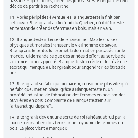
passage. Superstitions, disent les journalistes. Blanquettestein
décide de partir à sa recherche.
11. Après péripéties éventuelles, Blanquettestein finit par
retrouver Bitengranit au fin fond du Québec, où il déforeste
en tentant de créer des femmes en bois, mais en vain.
12. Blanquettestein tente de le raisonner. Mais les forces
physiques et morales trahissent le vieil homme de savoir.
Bitengranit le tente, lui promet la domination partagée sur le
monde, lui demande ce que des années d'effort au service de
la science lui ont apporté. Blanquettestein cède et lui révèle le
secret qui manque à Bitengranit pour engendrer les êtres de
bois.
13. Bitengranit se fabrique un harem, consomme plus vite qu'il
ne fabrique, met en place, grâce à Blanquettestein, un
procédé industriel de fabrication des femmes en bois par des
ouvrières en bois. Complainte de Blanquettestein sur
l'artisanat qui disparaît.
14. Bitengranit devient une sorte de roi fainéant abruti par la
luxure, régnant en dictateur sur un royaume de femmes en
bois. La place vient à manquer.