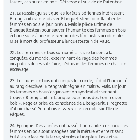
toutes, ces putes en bois. Détresse et suicide de Putenbois.
21. La Russie (qui sait que les forêts sibériennes intéressent
Bitengranit) s'entend avec Blanquettstein pour flamber les
femmes en bois le jour prévu. Mais le piège ultime de
Blanquettestein pour sauver l'humanité des femmes en bois
échoue suite à une intervention des féministes occidentales.
Mise à mort du professeur Blanquettestein de Vaux.
22, Les femmes en bois surnuméraires se lancent à la
conquête du monde, exterminant de rage des hommes
incapables de les satisfaire, réduisant les femmes de chair en
esclavage.
23. Les putes en bois ont conquis le monde, réduit l'humanité
au rang d'esclave. Bitengranit règne en maître. Mais, un jour,
les femmes en bois s'organisent en syndicat et viennent
trouver Bitengranit : « fabrique pour nous des hommes en
bois ». Rage et prise de conscience de Bitengranit. Il regrette
d'aboir chassé Putenbois et va vivre en ermite sur l'île de
Pâques.
24. Epilogue. Des années ont passé. L'humanité a disparu. Les
femmes en bois sont mangées par la mérule et errent sans
but à la surface de la terre, stériles et ineptes. Les extra-