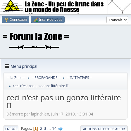
La Zone - Un peu de brute dans
un monde de finesse
Publication de textes sombres, débiles, violents.
Connexion
Inscrivez-vous
Menu principal
= La Zone =
= PROPAGANDE =
= INITIATIVES =
►
►
ceci n'est pas un gonzo littéraire II
►
ceci n'est pas un gonzo littéraire
II
Démarré par lapinchien, Juin 17, 2010, 13:31:04
2
3
...
14
Pages
1
EN BAS
ACTIONS DE L'UTILISATEUR