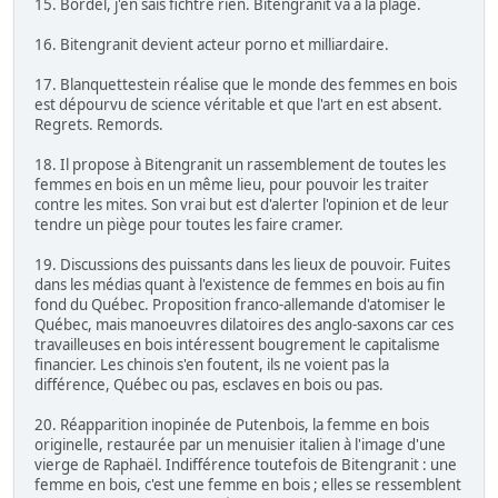
15. Bordel, j'en sais fichtre rien. Bitengranit va à la plage.
16. Bitengranit devient acteur porno et milliardaire.
17. Blanquettestein réalise que le monde des femmes en bois
est dépourvu de science véritable et que l'art en est absent.
Regrets. Remords.
18. Il propose à Bitengranit un rassemblement de toutes les
femmes en bois en un même lieu, pour pouvoir les traiter
contre les mites. Son vrai but est d'alerter l'opinion et de leur
tendre un piège pour toutes les faire cramer.
19. Discussions des puissants dans les lieux de pouvoir. Fuites
dans les médias quant à l'existence de femmes en bois au fin
fond du Québec. Proposition franco-allemande d'atomiser le
Québec, mais manoeuvres dilatoires des anglo-saxons car ces
travailleuses en bois intéressent bougrement le capitalisme
financier. Les chinois s'en foutent, ils ne voient pas la
différence, Québec ou pas, esclaves en bois ou pas.
20. Réapparition inopinée de Putenbois, la femme en bois
originelle, restaurée par un menuisier italien à l'image d'une
vierge de Raphaël. Indifférence toutefois de Bitengranit : une
femme en bois, c'est une femme en bois ; elles se ressemblent