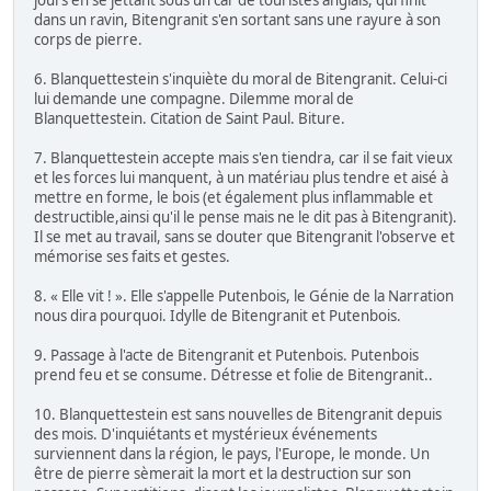
jours en se jettant sous un car de touristes anglais, qui finit
dans un ravin, Bitengranit s'en sortant sans une rayure à son
corps de pierre.
6. Blanquettestein s'inquiète du moral de Bitengranit. Celui-ci
lui demande une compagne. Dilemme moral de
Blanquettestein. Citation de Saint Paul. Biture.
7. Blanquettestein accepte mais s'en tiendra, car il se fait vieux
et les forces lui manquent, à un matériau plus tendre et aisé à
mettre en forme, le bois (et également plus inflammable et
destructible,ainsi qu'il le pense mais ne le dit pas à Bitengranit).
Il se met au travail, sans se douter que Bitengranit l'observe et
mémorise ses faits et gestes.
8. « Elle vit ! ». Elle s'appelle Putenbois, le Génie de la Narration
nous dira pourquoi. Idylle de Bitengranit et Putenbois.
9. Passage à l'acte de Bitengranit et Putenbois. Putenbois
prend feu et se consume. Détresse et folie de Bitengranit..
10. Blanquettestein est sans nouvelles de Bitengranit depuis
des mois. D'inquiétants et mystérieux événements
surviennent dans la région, le pays, l'Europe, le monde. Un
être de pierre sèmerait la mort et la destruction sur son