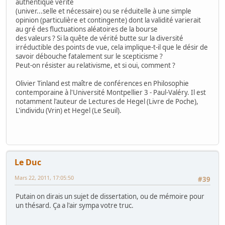
authentique vérité
(univer...selle et nécessaire) ou se réduitelle à une simple
opinion (particulière et contingente) dont la validité varierait
au gré des fluctuations aléatoires de la bourse
des valeurs ? Si la quête de vérité butte sur la diversité
irréductible des points de vue, cela implique-t-il que le désir de
savoir débouche fatalement sur le scepticisme ?
Peut-on résister au relativisme, et si oui, comment ?
Olivier Tinland est maître de conférences en Philosophie
contemporaine à l'Université Montpellier 3 - Paul-Valéry. Il est
notamment l'auteur de Lectures de Hegel (Livre de Poche),
L'individu (Vrin) et Hegel (Le Seuil).
Le Duc
Mars 22, 2011, 17:05:50
#39
Putain on dirais un sujet de dissertation, ou de mémoire pour
un thésard. Ça a l'air sympa votre truc.