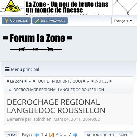
La Zone - Un peu de brute dans
un monde de finesse
Publication de textes sombres, débiles, violents.
Connexion
Inscrivez-vous
Menu principal
= La Zone =
= TOUT ET N'IMPORTE QUOI =
= INUTILE =
►
►
DECROCHAGE REGIONAL LANGUEDOC ROUSSILLON
►
DECROCHAGE REGIONAL
LANGUEDOC ROUSSILLON
Démarré par lapinchien, Mars 04, 2011, 20:40:02
1
2
4
5
...
7
Pages
3
EN BAS
ACTIONS DE L'UTILISATEUR