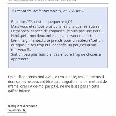
Citation de: Caer le Septembre 01, 2003, 22:09:26
Ben alors???..c'est la gueguerre içi??
Mais vous etes tous plus cons les uns que les autres!
Et toi Soso..espece de connasse..je suis pas une Pouf!...
Nihil..petit merdeux imbu de sa personne pourtant
bien insignifiante..tu te prends pour un auteur??..et un
critique???..tes trop nul..degonfle un peu,t'es qu'un
morveux !!..
Soit un peu plus humble..t'as encore trop de choses a
apprendre..
Oh ouiiii apprends-moi la vie, je t'en supplie, tes jugements si
durs soit-ils ne peuvent être qu'un aiguillon me permettant de
m'améliorer ! Aide-moi par pitié, ne me laisse pas en cette
galère infame
Trafiquant d'organes
[www.nihil.fr]