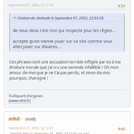
Septembre 01, 2003, 22:11:10
#39
Citation de: darkside le Septembre 01, 2003, 22:03:58
de nous deux c'est moi qui respecte plus les rêgles...
accepte qu'on vienne jouer sur ce site comme vous
allez jouer sur d'autres...
Ces phrases sont une accusation terrible infligée par toi à ma
droiture morale que j'ai cru une seconde infaillible ! Oh mon
amour dis-moi que je ne t'ai pas perdu, et sinon dis-moi
pourquoi, charogne !
Trafiquant d'organes
[www.nihil.fr]
nihil
(void)
Septembre 01, 2003, 22:12:25
#40
Dernière édition
: Septembre 01, 2003, 22:17:01 par nihil