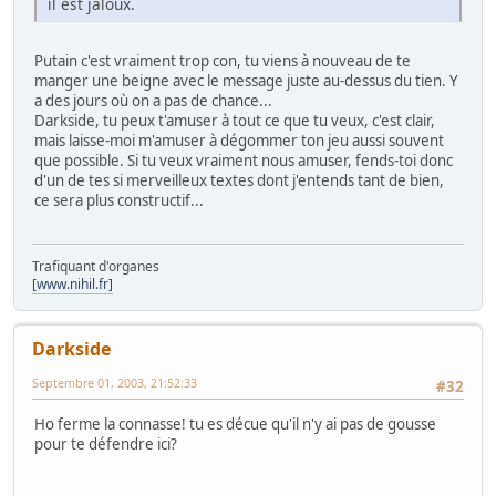
il est jaloux.
Putain c'est vraiment trop con, tu viens à nouveau de te
manger une beigne avec le message juste au-dessus du tien. Y
a des jours où on a pas de chance...
Darkside, tu peux t'amuser à tout ce que tu veux, c'est clair,
mais laisse-moi m'amuser à dégommer ton jeu aussi souvent
que possible. Si tu veux vraiment nous amuser, fends-toi donc
d'un de tes si merveilleux textes dont j'entends tant de bien,
ce sera plus constructif...
Trafiquant d'organes
[www.nihil.fr]
Darkside
Septembre 01, 2003, 21:52:33
#32
Ho ferme la connasse! tu es décue qu'il n'y ai pas de gousse
pour te défendre ici?