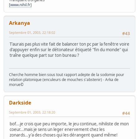
[www.nihil.fr]
Arkanya
Septembre 01, 2003, 22:18:02
#43
T'aurais pas plus vite fait de balancer ton pc par la fenêtre voire
d'appuyer enfin sur le détonateur étiqueté "fin du monde" qui
traîne quelque part sur ton bureau ?
Cherche homme bien sous tout rapport adepte de la sodomie pour
relation platonique (enculeurs de mouches s'abstenir) - Arka de
morue©
Darkside
Septembre 01, 2003, 22:18:20
#44
bof...je crois que peu importe, le jeu continue, nihiliste de mon
coeur...mais je sens un leger enervement chez les
zonards...y'a des choses qui les dérangent quand même!