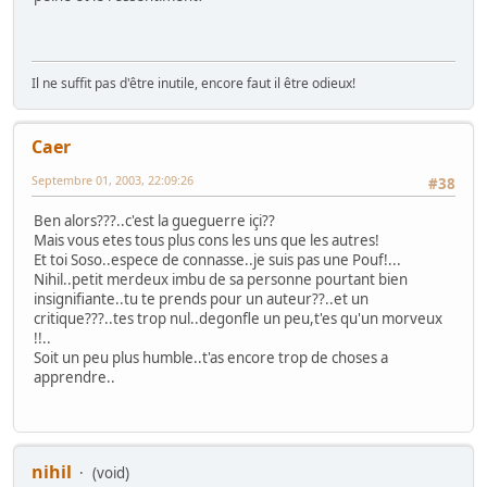
Il ne suffit pas d'être inutile, encore faut il être odieux!
Caer
Septembre 01, 2003, 22:09:26
#38
Ben alors???..c'est la gueguerre içi??
Mais vous etes tous plus cons les uns que les autres!
Et toi Soso..espece de connasse..je suis pas une Pouf!...
Nihil..petit merdeux imbu de sa personne pourtant bien
insignifiante..tu te prends pour un auteur??..et un
critique???..tes trop nul..degonfle un peu,t'es qu'un morveux
!!..
Soit un peu plus humble..t'as encore trop de choses a
apprendre..
nihil
(void)