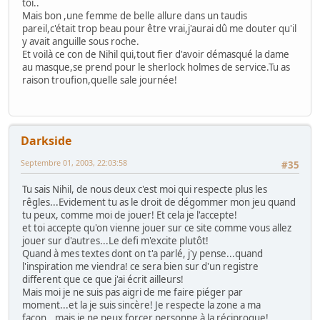
toi..
Mais bon ,une femme de belle allure dans un taudis
pareil,c'était trop beau pour être vrai,j'aurai dû me douter qu'il
y avait anguille sous roche.
Et voilà ce con de Nihil qui,tout fier d'avoir démasqué la dame
au masque,se prend pour le sherlock holmes de service.Tu as
raison troufion,quelle sale journée!
Darkside
Septembre 01, 2003, 22:03:58
#35
Tu sais Nihil, de nous deux c'est moi qui respecte plus les
rêgles...Evidement tu as le droit de dégommer mon jeu quand
tu peux, comme moi de jouer! Et cela je l'accepte!
et toi accepte qu'on vienne jouer sur ce site comme vous allez
jouer sur d'autres...Le defi m'excite plutôt!
Quand à mes textes dont on t'a parlé, j'y pense...quand
l'inspiration me viendra! ce sera bien sur d'un registre
different que ce que j'ai écrit ailleurs!
Mais moi je ne suis pas aigri de me faire piéger par
moment...et la je suis sincère! Je respecte la zone a ma
facon...mais je ne peux forcer personne à la réciproque!