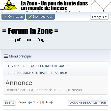
La Zone - Un peu de brute dans
un monde de finesse
Publication de textes sombres, débiles, violents.
Connexion
Inscrivez-vous
Menu principal
= La Zone =
= TOUT ET N'IMPORTE QUOI =
►
= DISCUSSION GENERALE =
Annonce
►
►
Annonce
Démarré par Tulia, Septembre 01, 2003, 01:09:49
1
2
4
Pages
3
EN BAS
ACTIONS DE L'UTILISATEUR