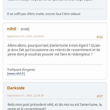
Il ne suffit pas d'être inutile, encore faut il être odieux!
nihil
(void)
Septembre 01, 2003, 22:06:00
#36
Allons allons, pourquoi tant d'amertume à mon égard ? Qu'ais-
je donc fait qui t'occasionne ces relents de ressentiment et de
peine dont je voudrais pouvoir me faire le rédempteur ?
Trafiquant d'organes
[www.nihil.fr]
Darkside
Septembre 01, 2003, 22:08:39
#37
Relis mon post précedent nihil, et dis moi ou est l'amertume, la
peine et le ressentiment?