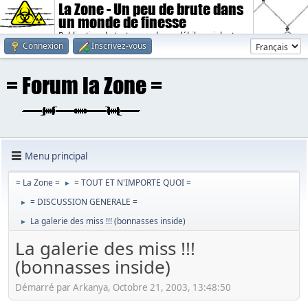
La Zone - Un peu de brute dans
un monde de finesse
Publication de textes sombres, débiles, violents.
Connexion
Inscrivez-vous
Menu principal
= La Zone =
= TOUT ET N'IMPORTE QUOI =
►
= DISCUSSION GENERALE =
►
La galerie des miss !!! (bonnasses inside)
►
La galerie des miss !!!
(bonnasses inside)
Démarré par Arkanya, Octobre 21, 2003, 13:48:50