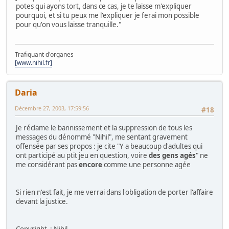
potes qui ayons tort, dans ce cas, je te laisse m'expliquer
pourquoi, et si tu peux me l'expliquer je ferai mon possible
pour qu'on vous laisse tranquille."
Trafiquant d'organes
[www.nihil.fr]
Daria
Décembre 27, 2003, 17:59:56
#18
Je réclame le bannissement et la suppression de tous les
messages du dénommé "Nihil", me sentant gravement
offensée par ses propos : je cite "Y a beaucoup d'adultes qui
ont participé au ptit jeu en question, voire
des gens agés
" ne
me considérant pas
encore
comme une personne agée
Si rien n'est fait, je me verrai dans l'obligation de porter l'affaire
devant la justice.
Copyright : Nihil