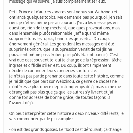
message qui va suivre. Je suis complètement sérieux.
Petit Prince et d'autres zonards sont venus sur Webzinou et
ont lancé quelques topics. Me demande pas pourquoi, j'en sais
rien, je n'étais même pas au courant. J'ai vu les messages en
question, rien de trop méchant, quelques provocations, mais
dans l'ensemble plutôt raisonnable. Jeff a quand même
supprimé tous les topics, banni des gens etc... Du coup,
énervement général. Les gens dont les messages ont été
supprimés ont cru que la suppression venait de toi (ils ne
pouvaient même pas vérifier puisqu'ils étaient bannis). C'est
vrai que c'est souvent toi qui te charge de la répression, tâche
ingrate et difficile s'il en est. Du coup, ils ont simplement
décidé de continuer leurs conneries sur ton site.
Je n'étais pas partie prenante dans toute cette histoire, comme
je l'ai dit quelque part sur Webzinou, ce genre de choses ne
m'intéresse plus guère depuis longtemps déjà, mais ça ne me
dérangeait pas plus que ça que les autres s'y livrent et j'ai
donné ton adresse de bonne grâce, de toutes façons ils
l'avaient déjà.
On peut interpréter cette histoire à deux niveaux différents, je
vais commencer par le plus simple :
- on est des grands gosses. Le flood c'est défoulant, ça change