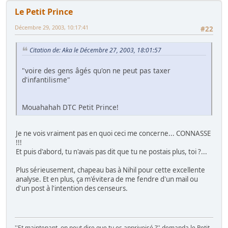
Le Petit Prince
Décembre 29, 2003, 10:17:41
#22
Citation de: Aka le Décembre 27, 2003, 18:01:57
"voire des gens âgés qu'on ne peut pas taxer
d'infantilisme"
Mouahahah DTC Petit Prince!
Je ne vois vraiment pas en quoi ceci me concerne... CONNASSE
!!!
Et puis d'abord, tu n'avais pas dit que tu ne postais plus, toi ?...
Plus sérieusement, chapeau bas à Nihil pour cette excellente
analyse. Et en plus, ça m'évitera de me fendre d'un mail ou
d'un post à l'intention des censeurs.
''Et maintenant, on peut dire que tu es apprivoisé ?'' demanda le Petit