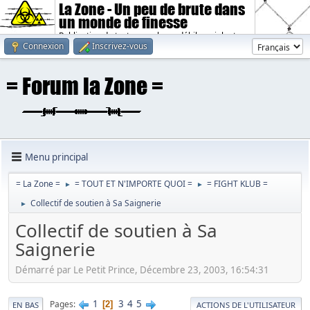
La Zone - Un peu de brute dans
un monde de finesse
Publication de textes sombres, débiles, violents.
Connexion
Inscrivez-vous
Menu principal
= La Zone =
= TOUT ET N'IMPORTE QUOI =
= FIGHT KLUB =
►
►
Collectif de soutien à Sa Saignerie
►
Collectif de soutien à Sa
Saignerie
Démarré par Le Petit Prince, Décembre 23, 2003, 16:54:31
1
3
4
5
Pages
2
EN BAS
ACTIONS DE L'UTILISATEUR