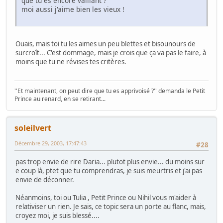
que tu es encore vaillant ?
moi aussi j'aime bien les vieux !
Ouais, mais toi tu les aimes un peu blettes et bisounours de
surcroît... C'est dommage, mais je crois que ça va pas le faire, à
moins que tu ne révises tes critères.
''Et maintenant, on peut dire que tu es apprivoisé ?'' demanda le Petit
Prince au renard, en se retirant...
soleilvert
Décembre 29, 2003, 17:47:43
#28
pas trop envie de rire Daria... plutot plus envie... du moins sur
e coup là, ptet que tu comprendras, je suis meurtris et j'ai pas
envie de déconner.
Néanmoins, toi ou Tulia , Petit Prince ou Nihil vous m'aider à
relativiser un rien. Je sais, ce topic sera un porte au flanc, mais,
croyez moi, je suis blessé....