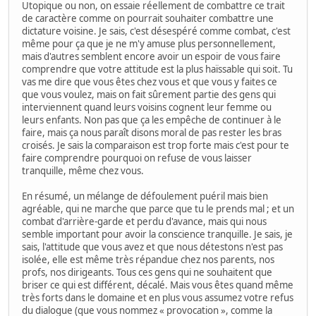
Utopique ou non, on essaie réellement de combattre ce trait
de caractère comme on pourrait souhaiter combattre une
dictature voisine. Je sais, c'est désespéré comme combat, c'est
même pour ça que je ne m'y amuse plus personnellement,
mais d'autres semblent encore avoir un espoir de vous faire
comprendre que votre attitude est la plus haïssable qui soit. Tu
vas me dire que vous êtes chez vous et que vous y faites ce
que vous voulez, mais on fait sûrement partie des gens qui
interviennent quand leurs voisins cognent leur femme ou
leurs enfants. Non pas que ça les empêche de continuer à le
faire, mais ça nous paraît disons moral de pas rester les bras
croisés. Je sais la comparaison est trop forte mais c'est pour te
faire comprendre pourquoi on refuse de vous laisser
tranquille, même chez vous.
En résumé, un mélange de défoulement puéril mais bien
agréable, qui ne marche que parce que tu le prends mal ; et un
combat d'arrière-garde et perdu d'avance, mais qui nous
semble important pour avoir la conscience tranquille. Je sais, je
sais, l'attitude que vous avez et que nous détestons n'est pas
isolée, elle est même très répandue chez nos parents, nos
profs, nos dirigeants. Tous ces gens qui ne souhaitent que
briser ce qui est différent, décalé. Mais vous êtes quand même
très forts dans le domaine et en plus vous assumez votre refus
du dialogue (que vous nommez « provocation », comme la