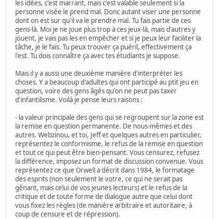
les idées, c'est marrant, mais c'est valable seulement si la
personne visée le prend mal. Donc autant viser une personne
dont on est sur qu'il va le prendre mal. Tu fais partie de ces
gens-là. Moi je ne joue plus trop à ces jeux-là, mais d'autres y
jouent, je vais pas les en empêcher et si je peux leur faciliter la
tâche, je le fais. Tu peux trouver ça puéril, effectivement ça
l'est. Tu dois connaître ça avec tes étudiants je suppose.
Mais il y a aussi une deuxième manière d'interpréter les
choses. Y a beaucoup d'adultes qui ont participé au ptit jeu en
question, voire des gens âgés qu'on ne peut pas taxer
d'infantilisme. Voilà je pense leurs raisons :
- la valeur principale des gens qui se regroupent sur la zone est
la remise en question permanente. De nous-mêmes et des
autres. Webzinou, et toi, Jeff et quelques autres en particulier,
représentez le conformisme, le refus de la remise en question
et tout ce qui peut être bien-pensant. Vous censurez, refusez
la différence, imposez un format de discussion convenue. Vous
représentez ce que Orwell a décrit dans 1984, le formatage
des esprits (non seulement le votre, ce qui ne serait pas
gênant, mais celui de vos jeunes lecteurs) et le refus de la
critique et de toute forme de dialogue autre que celui dont
vous fixez les règles (de manière arbitraire et autoritaire, à
coup de censure et de répression).