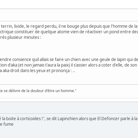
 terrin, livide, le regard perdu, il ne bouge plus depuis que l'homme de la 
éctrique constituer de quelque atome vien de réactiver un pond entre
prés plusieur minutes :
endre consience quil allais se faire un chien avec une geule de lapin qui d
n d'aka (et non jamais t'aura la paix) il s'assier alors a coter d'elle, de so
 aka droit dans les yeux et prononça : ..
te se délivre de la douleur d'être un homme."
la boite à corticoides !", se dit Lapinchien alors que El Defoncer parle à la ba
 le fume