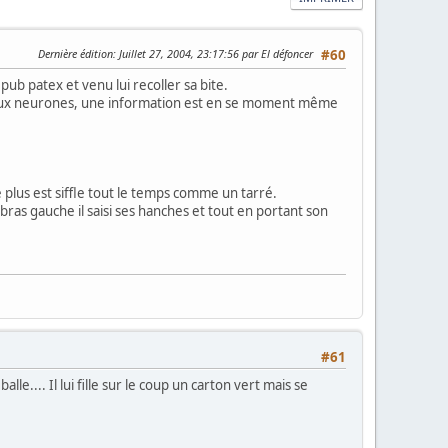
Dernière édition
: Juillet 27, 2004, 23:17:56 par El défoncer
#60
pub patex et venu lui recoller sa bite.
 deux neurones, une information est en se moment même
e plus est siffle tout le temps comme un tarré.
n bras gauche il saisi ses hanches et tout en portant son
#61
lle.... Il lui fille sur le coup un carton vert mais se