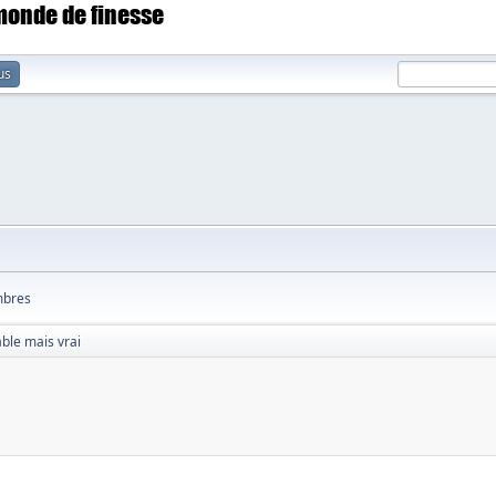
 monde de finesse
us
bres
able mais vrai