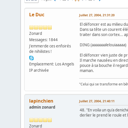
Le Duc
Juillet 27, 2004, 21:31:20
El défoncer est au milieu du
Dans sa tête un courent él
Zonard
traiter dans son cortex... a
Messages: 1844
DING (aaaaaaalelouiaaaaa)
J'emmerde ces enfoirés
de nihilistes !
El défoncer vien juste de pr
Il marche nauséeu en directio
Emplacement: Los Angels
pouce à sa bouche il regarda
IP archivée
maman.
"Celui qui se transforme en bê
lapinchien
Juillet 27, 2004, 21:40:11
admin zonard
48. "En voila un qu'a deniché 
derlier le prend le roule et
Zonard