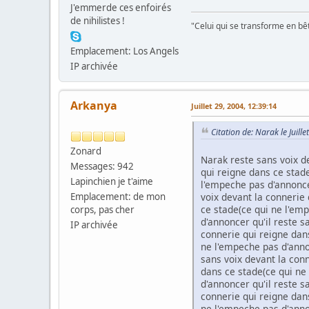
J'emmerde ces enfoirés
de nihilistes !
"Celui qui se transforme en bê
Emplacement: Los Angels
IP archivée
Arkanya
Juillet 29, 2004, 12:39:14
Citation de: Narak le Juill
Zonard
Narak reste sans voix d
Messages: 942
qui reigne dans ce stade
Lapinchien je t'aime
l'empeche pas d'annoncer
Emplacement: de mon
voix devant la connerie 
ce stade(ce qui ne l'em
corps, pas cher
d'annoncer qu'il reste s
IP archivée
connerie qui reigne dans
ne l'empeche pas d'annon
sans voix devant la conn
dans ce stade(ce qui ne
d'annoncer qu'il reste s
connerie qui reigne dans
ne l'empeche pas d'annon