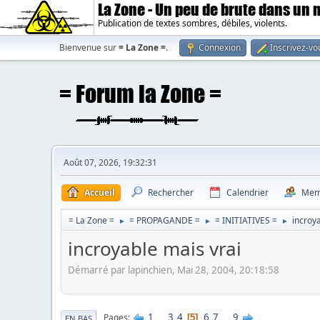
La Zone - Un peu de brute dans un
Publication de textes sombres, débiles, violents.
Bienvenue sur
= La Zone =
.
Connexion
Inscrivez-vo
Août 07, 2026, 19:32:31
Accueil
Rechercher
Calendrier
Mem
= La Zone =
= PROPAGANDE =
= INITIATIVES =
incroy
►
►
►
incroyable mais vrai
Démarré par lapinchien, Mai 28, 2004, 20:18:58
1
...
3
4
6
7
...
9
Pages
5
EN BAS