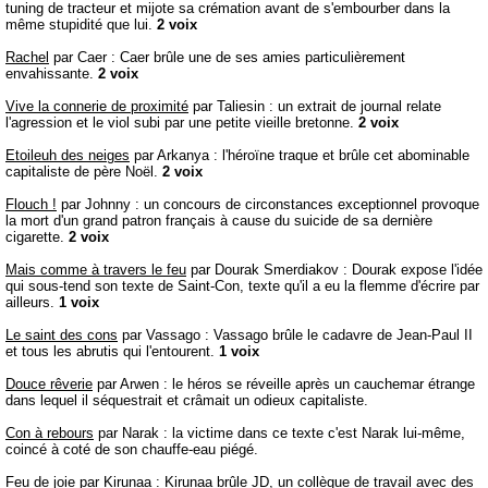
tuning de tracteur et mijote sa crémation avant de s'embourber dans la
même stupidité que lui.
2 voix
Rachel
par Caer : Caer brûle une de ses amies particulièrement
envahissante.
2 voix
Vive la connerie de proximité
par Taliesin : un extrait de journal relate
l'agression et le viol subi par une petite vieille bretonne.
2 voix
Etoileuh des neiges
par Arkanya : l'héroïne traque et brûle cet abominable
capitaliste de père Noël.
2 voix
Flouch !
par Johnny : un concours de circonstances exceptionnel provoque
la mort d'un grand patron français à cause du suicide de sa dernière
cigarette.
2 voix
Mais comme à travers le feu
par Dourak Smerdiakov : Dourak expose l'idée
qui sous-tend son texte de Saint-Con, texte qu'il a eu la flemme d'écrire par
ailleurs.
1 voix
Le saint des cons
par Vassago : Vassago brûle le cadavre de Jean-Paul II
et tous les abrutis qui l'entourent.
1 voix
Douce rêverie
par Arwen : le héros se réveille après un cauchemar étrange
dans lequel il séquestrait et crâmait un odieux capitaliste.
Con à rebours
par Narak : la victime dans ce texte c'est Narak lui-même,
coincé à coté de son chauffe-eau piégé.
Feu de joie
par Kirunaa : Kirunaa brûle JD, un collègue de travail avec des