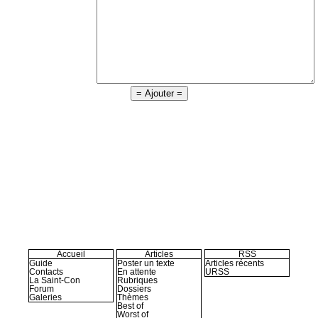
Accueil
Articles
RSS
Guide
Poster un texte
Articles récents
Contacts
En attente
URSS
La Saint-Con
Rubriques
Forum
Dossiers
Galeries
Thèmes
Best of
Worst of