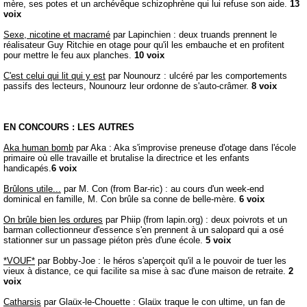
mère, ses potes et un archévêque schizophrène qui lui refuse son aide.
13
voix
Sexe, nicotine et macramé
par Lapinchien : deux truands prennent le
réalisateur Guy Ritchie en otage pour qu'il les embauche et en profitent
pour mettre le feu aux planches.
10 voix
C'est celui qui lit qui y est
par Nounourz : ulcéré par les comportements
passifs des lecteurs, Nounourz leur ordonne de s'auto-crâmer.
8 voix
EN CONCOURS : LES AUTRES
Aka human bomb
par Aka : Aka s'improvise preneuse d'otage dans l'école
primaire où elle travaille et brutalise la directrice et les enfants
handicapés.
6 voix
Brûlons utile...
par M. Con (from Bar-ric) : au cours d'un week-end
dominical en famille, M. Con brûle sa conne de belle-mère.
6 voix
On brûle bien les ordures
par Phiip (from lapin.org) : deux poivrots et un
barman collectionneur d'essence s'en prennent à un salopard qui a osé
stationner sur un passage piéton près d'une école.
5 voix
*VOUF*
par Bobby-Joe : le héros s'aperçoit qu'il a le pouvoir de tuer les
vieux à distance, ce qui facilite sa mise à sac d'une maison de retraite.
2
voix
Catharsis
par Glaüx-le-Chouette : Glaüx traque le con ultime, un fan de