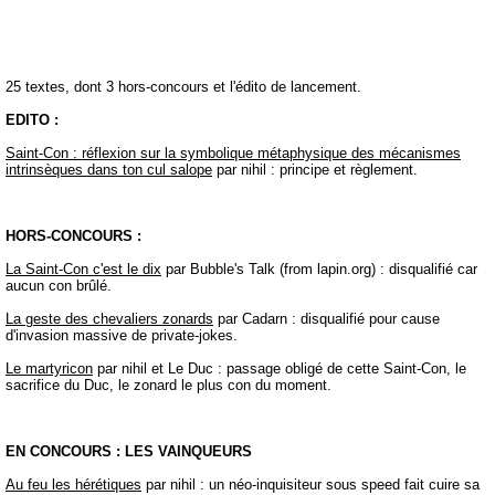
25 textes, dont 3 hors-concours et l'édito de lancement.
EDITO :
Saint-Con : réflexion sur la symbolique métaphysique des mécanismes
intrinsèques dans ton cul salope
par nihil : principe et règlement.
HORS-CONCOURS :
La Saint-Con c'est le dix
par Bubble's Talk (from lapin.org) : disqualifié car
aucun con brûlé.
La geste des chevaliers zonards
par Cadarn : disqualifié pour cause
d'invasion massive de private-jokes.
Le martyricon
par nihil et Le Duc : passage obligé de cette Saint-Con, le
sacrifice du Duc, le zonard le plus con du moment.
EN CONCOURS : LES VAINQUEURS
Au feu les hérétiques
par nihil : un néo-inquisiteur sous speed fait cuire sa