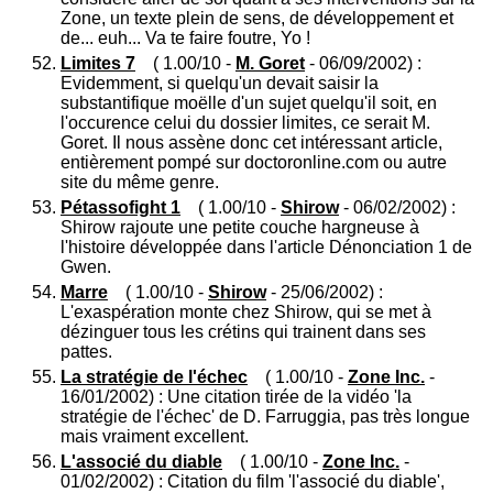
Zone, un texte plein de sens, de développement et
de... euh... Va te faire foutre, Yo !
Limites 7
( 1.00/10 -
M. Goret
- 06/09/2002) :
Evidemment, si quelqu'un devait saisir la
substantifique moëlle d'un sujet quelqu'il soit, en
l'occurence celui du dossier limites, ce serait M.
Goret. Il nous assène donc cet intéressant article,
entièrement pompé sur doctoronline.com ou autre
site du même genre.
Pétassofight 1
( 1.00/10 -
Shirow
- 06/02/2002) :
Shirow rajoute une petite couche hargneuse à
l'histoire développée dans l'article Dénonciation 1 de
Gwen.
Marre
( 1.00/10 -
Shirow
- 25/06/2002) :
L'exaspération monte chez Shirow, qui se met à
dézinguer tous les crétins qui trainent dans ses
pattes.
La stratégie de l'échec
( 1.00/10 -
Zone Inc.
-
16/01/2002) : Une citation tirée de la vidéo 'la
stratégie de l'échec' de D. Farruggia, pas très longue
mais vraiment excellent.
L'associé du diable
( 1.00/10 -
Zone Inc.
-
01/02/2002) : Citation du film 'l'associé du diable',