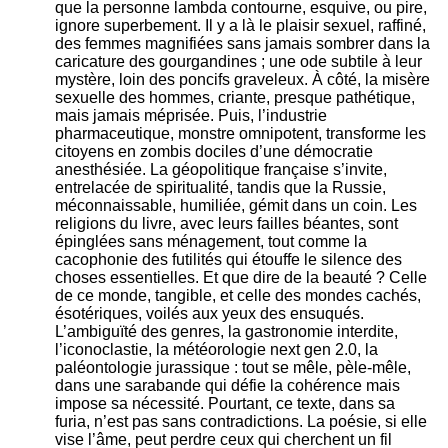
que la personne lambda contourne, esquive, ou pire,
ignore superbement. Il y a là le plaisir sexuel, raffiné,
des femmes magnifiées sans jamais sombrer dans la
caricature des gourgandines ; une ode subtile à leur
mystère, loin des poncifs graveleux. À côté, la misère
sexuelle des hommes, criante, presque pathétique,
mais jamais méprisée. Puis, l’industrie
pharmaceutique, monstre omnipotent, transforme les
citoyens en zombis dociles d’une démocratie
anesthésiée. La géopolitique française s’invite,
entrelacée de spiritualité, tandis que la Russie,
méconnaissable, humiliée, gémit dans un coin. Les
religions du livre, avec leurs failles béantes, sont
épinglées sans ménagement, tout comme la
cacophonie des futilités qui étouffe le silence des
choses essentielles. Et que dire de la beauté ? Celle
de ce monde, tangible, et celle des mondes cachés,
ésotériques, voilés aux yeux des ensuqués.
L’ambiguïté des genres, la gastronomie interdite,
l’iconoclastie, la météorologie next gen 2.0, la
paléontologie jurassique : tout se mêle, pèle-mêle,
dans une sarabande qui défie la cohérence mais
impose sa nécessité. Pourtant, ce texte, dans sa
furia, n’est pas sans contradictions. La poésie, si elle
vise l’âme, peut perdre ceux qui cherchent un fil