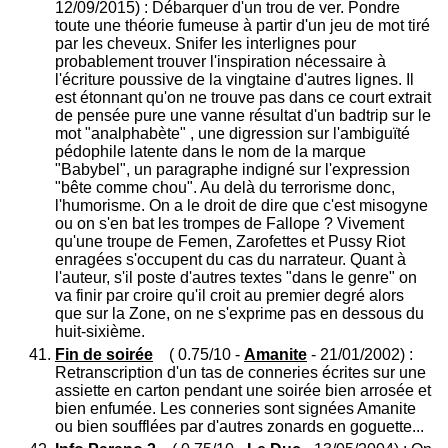
12/09/2015) : Débarquer d'un trou de ver. Pondre
toute une théorie fumeuse à partir d'un jeu de mot tiré
par les cheveux. Snifer les interlignes pour
probablement trouver l'inspiration nécessaire à
l'écriture poussive de la vingtaine d'autres lignes. Il
est étonnant qu'on ne trouve pas dans ce court extrait
de pensée pure une vanne résultat d'un badtrip sur le
mot "analphabète" , une digression sur l'ambiguïté
pédophile latente dans le nom de la marque
"Babybel", un paragraphe indigné sur l'expression
"bête comme chou". Au delà du terrorisme donc,
l'humorisme. On a le droit de dire que c'est misogyne
ou on s'en bat les trompes de Fallope ? Vivement
qu'une troupe de Femen, Zarofettes et Pussy Riot
enragées s'occupent du cas du narrateur. Quant à
l'auteur, s'il poste d'autres textes "dans le genre" on
va finir par croire qu'il croit au premier degré alors
que sur la Zone, on ne s'exprime pas en dessous du
huit-sixième.
Fin de soirée
( 0.75/10 -
Amanite
- 21/01/2002) :
Retranscription d'un tas de conneries écrites sur une
assiette en carton pendant une soirée bien arrosée et
bien enfumée. Les conneries sont signées Amanite
ou bien soufflées par d'autres zonards en goguette...