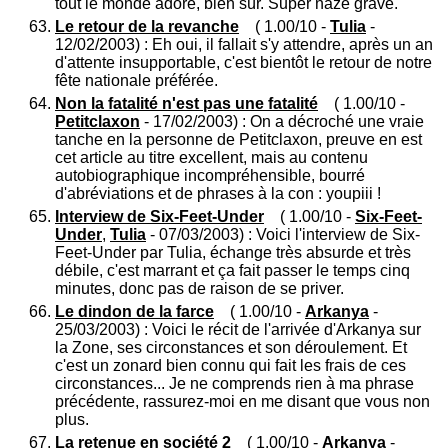
tout le monde adore, bien sûr. Super naze grave.
Le retour de la revanche
( 1.00/10 -
Tulia
-
12/02/2003) : Eh oui, il fallait s'y attendre, après un an
d'attente insupportable, c'est bientôt le retour de notre
fête nationale préférée.
Non la fatalité n'est pas une fatalité
( 1.00/10 -
Petitclaxon
- 17/02/2003) : On a décroché une vraie
tanche en la personne de Petitclaxon, preuve en est
cet article au titre excellent, mais au contenu
autobiographique incompréhensible, bourré
d'abréviations et de phrases à la con : youpiii !
Interview de Six-Feet-Under
( 1.00/10 -
Six-Feet-
Under
,
Tulia
- 07/03/2003) : Voici l'interview de Six-
Feet-Under par Tulia, échange très absurde et très
débile, c'est marrant et ça fait passer le temps cinq
minutes, donc pas de raison de se priver.
Le dindon de la farce
( 1.00/10 -
Arkanya
-
25/03/2003) : Voici le récit de l'arrivée d'Arkanya sur
la Zone, ses circonstances et son déroulement. Et
c'est un zonard bien connu qui fait les frais de ces
circonstances... Je ne comprends rien à ma phrase
précédente, rassurez-moi en me disant que vous non
plus.
La retenue en société 2
( 1.00/10 -
Arkanya
-