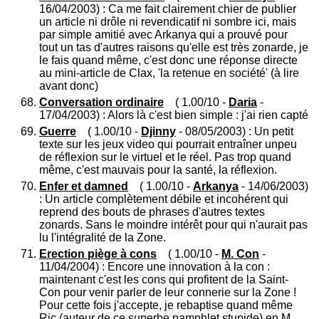
16/04/2003) : Ca me fait clairement chier de publier
un article ni drôle ni revendicatif ni sombre ici, mais
par simple amitié avec Arkanya qui a prouvé pour
tout un tas d'autres raisons qu'elle est très zonarde, je
le fais quand même, c'est donc une réponse directe
au mini-article de Clax, 'la retenue en société' (à lire
avant donc)
Conversation ordinaire
( 1.00/10 -
Daria
-
17/04/2003) : Alors là c'est bien simple : j'ai rien capté
Guerre
( 1.00/10 -
Djinny
- 08/05/2003) : Un petit
texte sur les jeux video qui pourrait entraîner unpeu
de réflexion sur le virtuel et le réel. Pas trop quand
même, c'est mauvais pour la santé, la réflexion.
Enfer et damned
( 1.00/10 -
Arkanya
- 14/06/2003)
: Un article complètement débile et incohérent qui
reprend des bouts de phrases d'autres textes
zonards. Sans le moindre intérêt pour qui n'aurait pas
lu l'intégralité de la Zone.
Erection piège à cons
( 1.00/10 -
M. Con
-
11/04/2004) : Encore une innovation à la con :
maintenant c'est les cons qui profitent de la Saint-
Con pour venir parler de leur connerie sur la Zone !
Pour cette fois j'accepte, je rebaptise quand même
Ric (auteur de ce superbe pamphlet stupide) en M.