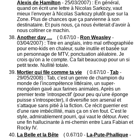
Alexis de Hamilton
- 25/03/2007) : En général,
quand on écrit une lettre à Nicolas Sarkozy, vaut
mieux l'envoyer à Nicolas Sarkozy plutôt que sur la
Zone. Plus de chances que ça parvienne à son
destinataire. Et puis nous, ça nous éviterait d'avoir à
nous coltiner ce machin.
Another day ....
( 0.67/10 -
Ron Weasley
-
03/04/2007) : Titre en anglais, intro mal orthographiée
pour emo-kids en chaleur, suite inutile et basée sur
un personnage de MTV, ponctuation aléatoire. Je
crois qu'on a le compte. Ca fait beaucoup pour un si
petit texte. Nullité totale.
Mortier qui file comme ta vie
( 0.67/10 -
Tab
-
29/05/2008) : Tab, c'est un genre de champion du
monde de l'incompétence littéraire, un super-
mongolien gavé aux farines animales. Après un
premier texte 'introspectif' (pour peu qu'une éponge
puisse s'introspecter), il diversifie son arsenal et
s'attaque sans pitié à la fiction. Ce récit guerrier est
d'une rare imbécillité, mais ça on s'en fout. C'est le
style, admirablement pourri, qui vaut le détour. Avec
une fin hallucinante à mi-chemin entre Lara Fabian et
Rocky IV.
La Belle et la Bête
( 0.67/10 -
La-Pute-Phallique
-