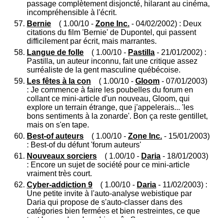
passage complètement disjoncté, hilarant au cinéma,
incompréhensible à l'écrit.
Bernie
( 1.00/10 -
Zone Inc.
- 04/02/2002) : Deux
citations du film 'Bernie' de Dupontel, qui passent
difficilement par écrit, mais marrantes.
Langue de folle
( 1.00/10 -
Pastilla
- 21/01/2002) :
Pastilla, un auteur inconnu, fait une critique assez
surréaliste de la gent masculine québécoise.
Les fêtes à la con
( 1.00/10 -
Gloom
- 07/01/2003)
: Je commence à faire les poubelles du forum en
collant ce mini-article d'un nouveau, Gloom, qui
explore un terrain étrange, que j'appelerais... 'les
bons sentiments à la zonarde'. Bon ça reste gentillet,
mais on s'en tape.
Best-of auteurs
( 1.00/10 -
Zone Inc.
- 15/01/2003)
: Best-of du défunt 'forum auteurs'
Nouveaux sorciers
( 1.00/10 -
Daria
- 18/01/2003)
: Encore un sujet de société pour ce mini-article
vraiment très court.
Cyber-addiction 9
( 1.00/10 -
Daria
- 11/02/2003) :
Une petite invite à l'auto-analyse webistique par
Daria qui propose de s'auto-classer dans des
catégories bien fermées et bien restreintes, ce que