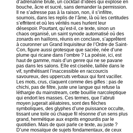
d’adrénaline brute, un cocktail d’idées qui explose en
bouche, âcre et sucré, sans demander la permission.
Il ne s’adresse pas à la raison, non, il s’infiltre,
sournois, dans les replis de l’âme, là où les certitudes
s’effritent et où les vérités nues hurlent leur
désespoir. Pourtant, qu’est-il, ce texte, sinon un
chaos organisé, un saint synode automatisé où des
zonards en haillons, réunis en conclave, s’apprêtent
à couronner un Grand Inquisiteur de l’Ordre de Saint-
Con, figure aussi grotesque que sacrée, née d’une
plume qui ricane dans l’ombre ? La poésie, ici, est
haut de gamme, mais d’un genre qui ne se pavane
pas dans les salons. Elle est ciselée, taillée dans le
vif, synthétisant l’inaccessible en raccourcis
savoureux, des uppercuts verbaux qui font vaciller.
Les mots, crus, claquent comme des gifles : pas de
chichi, pas de filtre, juste une langue qui refuse la
léthargie du mainstream, cette bouillie narcoleptique
qui endort les masses. Ces termes, que l’abruti
moyen jugerait aléatoires, sont des flèches
symboliques, des glyphes d’une puissance occulte,
tissant une toile où chaque fil résonne d’un sens plus
grand, hermétique aux esprits engourdis par le
quotidien. Mais de quoi parle ce texte, au juste ?
D’une mosaïque de sujets fondamentaux, de ceux