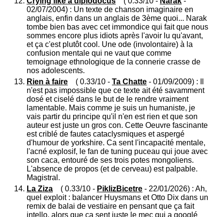
Crying like a diplodocus
( 0.33/10 -
Narak
-
02/07/2004) : Un texte de chanson imaginaire en
anglais, enfin dans un anglais de 3ème quoi... Narak
tombe bien bas avec cet immondice qui fait que nous
sommes encore plus idiots après l'avoir lu qu'avant,
et ça c'est plutôt cool. Une ode (involontaire) à la
confusion mentale qui ne vaut que comme
temoignage ethnologique de la connerie crasse de
nos adolescents.
Rien à faire
( 0.33/10 -
Ta Chatte
- 01/09/2009) : Il
n'est pas impossible que ce texte ait été savamment
dosé et ciselé dans le but de le rendre vraiment
lamentable. Mais comme je suis un humaniste, je
vais partir du principe qu'il n'en est rien et que son
auteur est juste un gros con. Cette Oeuvre fascinante
est criblé de fautes cataclysmiques et aspergé
d'humour de yorkshire. Ca sent l'incapacité mentale,
l'acné explosif, le fan de tuning puceau qui joue avec
son caca, entouré de ses trois potes mongoliens.
L'absence de propos (et de cerveau) est palpable.
Magistral.
La Ziza
( 0.33/10 -
PiklizBicetre
- 22/01/2026) : Ah,
quel exploit : balancer Huysmans et Otto Dix dans un
remix de balai de vestiaire en pensant que ça fait
intello, alors que ça sent juste le mec qui a googlé