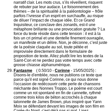
narratif clair. Les mots crus, s’ils réveillent, risquent
de rebuter par leur audace. Le foisonnement des
thèmes – de la spiritualité à la paléontologie – frôle
parfois l’ivresse d’un esprit en surchauffe, au risque
de diluer l’impact de chaque idée. Et ce Grand
Inquisiteur, ce conclave des zonards, est-il une
métaphore brillante ou une provocation gratuite ? La
force du texte réside dans cette tension : il est à la
fois un cri primal et une dentelle finement ouvragée,
un manifeste et un délire. Non, je déconne, c’est juste
de la poésie claquée au sol, toute pétée et
improvisée directement dans le formulaire de
proposition de texte. Allez plutôt lire les textes de la
Saint-Con et ne perdez pas votre temps avec cette
grosse chiasse alphanumérique.
Fantasme
( 0.50/10 -
Corinne
- 15/05/2025) :
Disons-le d'emblée, nous ne publions ce texte que
parce qu'il est signé Corinne, ce qui nous donne
l'occasion de redécouvrir cette perle de chansons
méchante des Nonnes Troppo. Le poème est court
comme un rot spontané en fin de cannette, rythmé
comme trois kilos de béton accrochés à chaque
talonnette de James Brown, plus inspiré que Yann
Moix se défendant devant les images de son film en
Corée du Nord, c'est déjà pas si mal. Lisez,