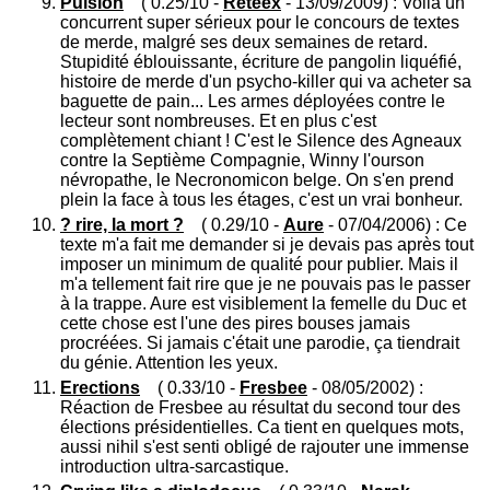
Pulsion
( 0.25/10 -
Reteex
- 13/09/2009) : Voilà un
concurrent super sérieux pour le concours de textes
de merde, malgré ses deux semaines de retard.
Stupidité éblouissante, écriture de pangolin liquéfié,
histoire de merde d'un psycho-killer qui va acheter sa
baguette de pain... Les armes déployées contre le
lecteur sont nombreuses. Et en plus c'est
complètement chiant ! C'est le Silence des Agneaux
contre la Septième Compagnie, Winny l'ourson
névropathe, le Necronomicon belge. On s'en prend
plein la face à tous les étages, c'est un vrai bonheur.
? rire, la mort ?
( 0.29/10 -
Aure
- 07/04/2006) : Ce
texte m'a fait me demander si je devais pas après tout
imposer un minimum de qualité pour publier. Mais il
m'a tellement fait rire que je ne pouvais pas le passer
à la trappe. Aure est visiblement la femelle du Duc et
cette chose est l'une des pires bouses jamais
procréées. Si jamais c'était une parodie, ça tiendrait
du génie. Attention les yeux.
Erections
( 0.33/10 -
Fresbee
- 08/05/2002) :
Réaction de Fresbee au résultat du second tour des
élections présidentielles. Ca tient en quelques mots,
aussi nihil s'est senti obligé de rajouter une immense
introduction ultra-sarcastique.