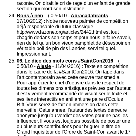
raconte. On dirait le cri de rage d'un enfant de grande
section qui mord son institutrice.
Bons à rien
( 0.50/10 -
Abracadabrants
-
17/10/2012) : Notre nouveau palmier de compétition
déjà responsable du futur classique
http://www.lazone.org/articles/2442.html est tout
chagrin dedans son corps et pour nous le faire savoir,
rien de tel qu'un bon vieux pamphlet de désespoir en
véritable poil de pin des Landes, servi tel quel.
Impressionnant.
06. Le dico des mots cons #SaintCon2016
(
0.50/10 -
Alesie
- 11/04/2016) : Texte en compétition
dans le cadre de la #SaintCon2016. On tape dans
l'art contemporain avec cette oeuvre transmedia.
Pour apprécier le chef d'oeuvre dans le respect de
toutes les dimensions artistiques prévues par l'auteur,
il est vivement recommandé de visualiser le texte et
ses liens interactifs en enfilant une paire d'Oculus
Rift. Vous serez de fait en immersion dans cette
merveille. Cette année, l'auteur des textes demeure
anonyme jusqu'au verdict des votes pour ne pas les
influencer. Il vous est toujours possible de poster une
ou plusieurs contributions pour briguer le titre de
Grand Inquisiteur de l'Ordre de Saint-Con avant le 17