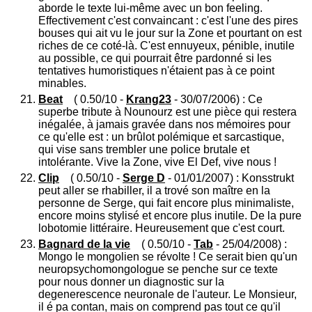
aborde le texte lui-même avec un bon feeling.
Effectivement c'est convaincant : c'est l'une des pires
bouses qui ait vu le jour sur la Zone et pourtant on est
riches de ce coté-là. C'est ennuyeux, pénible, inutile
au possible, ce qui pourrait être pardonné si les
tentatives humoristiques n'étaient pas à ce point
minables.
Beat
( 0.50/10 -
Krang23
- 30/07/2006) : Ce
superbe tribute à Nounourz est une pièce qui restera
inégalée, à jamais gravée dans nos mémoires pour
ce qu'elle est : un brûlot polémique et sarcastique,
qui vise sans trembler une police brutale et
intolérante. Vive la Zone, vive El Def, vive nous !
Clip
( 0.50/10 -
Serge D
- 01/01/2007) : Konsstrukt
peut aller se rhabiller, il a trové son maître en la
personne de Serge, qui fait encore plus minimaliste,
encore moins stylisé et encore plus inutile. De la pure
lobotomie littéraire. Heureusement que c'est court.
Bagnard de la vie
( 0.50/10 -
Tab
- 25/04/2008) :
Mongo le mongolien se révolte ! Ce serait bien qu'un
neuropsychomongologue se penche sur ce texte
pour nous donner un diagnostic sur la
degenerescence neuronale de l'auteur. Le Monsieur,
il é pa contan, mais on comprend pas tout ce qu'il