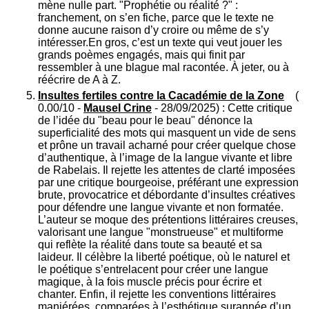
mène nulle part. "Prophétie ou réalité ?" :
franchement, on s’en fiche, parce que le texte ne
donne aucune raison d’y croire ou même de s’y
intéresser.En gros, c’est un texte qui veut jouer les
grands poèmes engagés, mais qui finit par
ressembler à une blague mal racontée. À jeter, ou à
réécrire de A à Z.
Insultes fertiles contre la Cacadémie de la Zone
(
0.00/10 -
Mausel Crine
- 28/09/2025) : Cette critique
de l’idée du "beau pour le beau" dénonce la
superficialité des mots qui masquent un vide de sens
et prône un travail acharné pour créer quelque chose
d’authentique, à l’image de la langue vivante et libre
de Rabelais. Il rejette les attentes de clarté imposées
par une critique bourgeoise, préférant une expression
brute, provocatrice et débordante d’insultes créatives
pour défendre une langue vivante et non formatée.
L’auteur se moque des prétentions littéraires creuses,
valorisant une langue "monstrueuse" et multiforme
qui reflète la réalité dans toute sa beauté et sa
laideur. Il célèbre la liberté poétique, où le naturel et
le poétique s’entrelacent pour créer une langue
magique, à la fois muscle précis pour écrire et
chanter. Enfin, il rejette les conventions littéraires
maniérées, comparées à l’esthétique surannée d’un