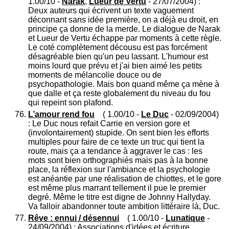
1.00/10 -
Narak
,
Lueur de Vertu
- 27/07/2004) :
Deux auteurs qui écrivent un texte vaguement
déconnant sans idée première, on a déjà eu droit, en
principe ça donne de la merde. Le dialogue de Narak
et Lueur de Vertu échappe par moments à cette règle.
Le coté complètement décousu est pas forcément
désagréable bien qu'un peu lassant. L'humour est
moins lourd que prévu et j'ai bien aimé les petits
moments de mélancolie douce ou de
psychopathologie. Mais bon quand même ça mène à
que dalle et ça reste globalement du niveau du fou
qui repeint son plafond.
L’amour rend fou
( 1.00/10 -
Le Duc
- 02/09/2004)
: Le Duc nous refait Carrie en version gore et
(involontairement) stupide. On sent bien les efforts
multiples pour faire de ce texte un truc qui tient la
route, mais ça a tendance à aggraver le cas : les
mots sont bien orthographiés mais pas à la bonne
place, la réflexion sur l'ambiance et la psychologie
est anéantie par une réalisation de chiottes, et le gore
est même plus marrant tellement il pue le premier
degré. Même le titre est digne de Johnny Hallyday.
Va falloir abandonner toute ambition littéraire là, Duc.
Rêve : ennui / désennui
( 1.00/10 -
Lunatique
-
24/09/2004) : Associations d'idées et écriture