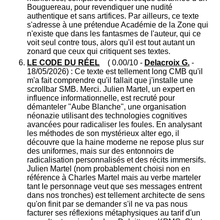
Bouguereau, pour revendiquer une nudité
authentique et sans artifices. Par ailleurs, ce texte
s'adresse à une prétendue Académie de la Zone qui
n'existe que dans les fantasmes de l'auteur, qui ce
voit seul contre tous, alors qu'il est tout autant un
zonard que ceux qui critiquent ses textes.
LE CODE DU RÉEL
( 0.00/10 -
Delacroix G.
-
18/05/2026) : Ce texte est tellement long CMB qu'il
m'a fait comprendre qu'il fallait que j'installe une
scrollbar SMB. Merci. Julien Martel, un expert en
influence informationnelle, est recruté pour
démanteler "Aube Blanche", une organisation
néonazie utilisant des technologies cognitives
avancées pour radicaliser les foules. En analysant
les méthodes de son mystérieux alter ego, il
découvre que la haine moderne ne repose plus sur
des uniformes, mais sur des entonnoirs de
radicalisation personnalisés et des récits immersifs.
Julien Martel (nom probablement choisi non en
référence à Charles Martel mais au verbe marteler
tant le personnage veut que ses messages entrent
dans nos tronches) est tellement architecte de sens
qu'on finit par se demander s'il ne va pas nous
facturer ses réflexions métaphysiques au tarif d'un