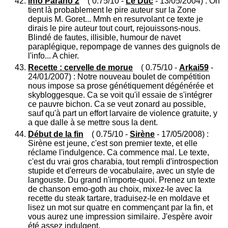
Info Parano 2
( 0.75/10 -
Le Duc
- 13/05/2004) : On
tient là probablement le pire auteur sur la Zone
depuis M. Goret... Mmh en resurvolant ce texte je
dirais le pire auteur tout court, rejouissons-nous.
Blindé de fautes, illisible, humour de navet
paraplégique, repompage de vannes des guignols de
l'info... A chier.
Recette : cervelle de morue
( 0.75/10 -
Arkai59
-
24/01/2007) : Notre nouveau boulet de compétition
nous impose sa prose génétiquement dégénérée et
skybloggesque. Ca se voit qu'il essaie de s'intégrer
ce pauvre bichon. Ca se veut zonard au possible,
sauf qu'à part un effort larvaire de violence gratuite, y
a que dalle à se mettre sous la dent.
Début de la fin
( 0.75/10 -
Sirène
- 17/05/2008) :
Sirène est jeune, c'est son premier texte, et elle
réclame l'indulgence. Ca commence mal. Le texte,
c'est du vrai gros charabia, tout rempli d'introspection
stupide et d'erreurs de vocabulaire, avec un style de
langouste. Du grand n'importe-quoi. Prenez un texte
de chanson emo-goth au choix, mixez-le avec la
recette du steak tartare, traduisez-le en moldave et
lisez un mot sur quatre en commençant par la fin, et
vous aurez une impression similaire. J'espère avoir
été assez indulgent.