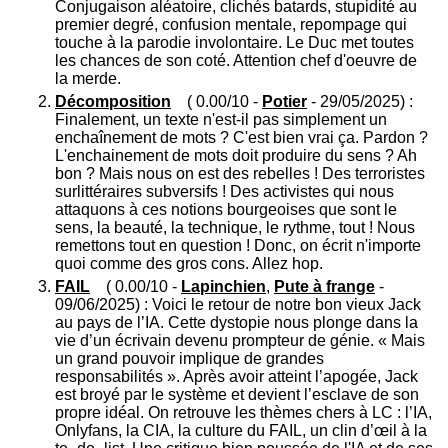
Conjugaison aléatoire, clichés batards, stupidité au
premier degré, confusion mentale, repompage qui
touche à la parodie involontaire. Le Duc met toutes
les chances de son coté. Attention chef d'oeuvre de
la merde.
Décomposition
( 0.00/10 -
Potier
- 29/05/2025) :
Finalement, un texte n'est-il pas simplement un
enchaînement de mots ? C'est bien vrai ça. Pardon ?
L'enchainement de mots doit produire du sens ? Ah
bon ? Mais nous on est des rebelles ! Des terroristes
surlittéraires subversifs ! Des activistes qui nous
attaquons à ces notions bourgeoises que sont le
sens, la beauté, la technique, le rythme, tout ! Nous
remettons tout en question ! Donc, on écrit n'importe
quoi comme des gros cons. Allez hop.
FAIL
( 0.00/10 -
Lapinchien
,
Pute à frange
-
09/06/2025) : Voici le retour de notre bon vieux Jack
au pays de l’IA. Cette dystopie nous plonge dans la
vie d’un écrivain devenu prompteur de génie. « Mais
un grand pouvoir implique de grandes
responsabilités ». Après avoir atteint l’apogée, Jack
est broyé par le système et devient l’esclave de son
propre idéal. On retrouve les thèmes chers à LC : l’IA,
Onlyfans, la CIA, la culture du FAIL, un clin d’œil à la