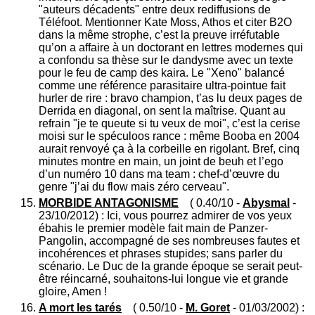
"auteurs décadents" entre deux rediffusions de
Téléfoot. Mentionner Kate Moss, Athos et citer B2O
dans la même strophe, c’est la preuve irréfutable
qu’on a affaire à un doctorant en lettres modernes qui
a confondu sa thèse sur le dandysme avec un texte
pour le feu de camp des kaira. Le "Xeno" balancé
comme une référence parasitaire ultra-pointue fait
hurler de rire : bravo champion, t’as lu deux pages de
Derrida en diagonal, on sent la maîtrise. Quant au
refrain "je te queute si tu veux de moi", c’est la cerise
moisi sur le spéculoos rance : même Booba en 2004
aurait renvoyé ça à la corbeille en rigolant. Bref, cinq
minutes montre en main, un joint de beuh et l’ego
d’un numéro 10 dans ma team : chef-d’œuvre du
genre "j’ai du flow mais zéro cerveau".
MORBIDE ANTAGONISME
( 0.40/10 -
Abysmal
-
23/10/2012) : Ici, vous pourrez admirer de vos yeux
ébahis le premier modèle fait main de Panzer-
Pangolin, accompagné de ses nombreuses fautes et
incohérences et phrases stupides; sans parler du
scénario. Le Duc de la grande époque se serait peut-
être réincarné, souhaitons-lui longue vie et grande
gloire, Amen !
A mort les tarés
( 0.50/10 -
M. Goret
- 01/03/2002) :