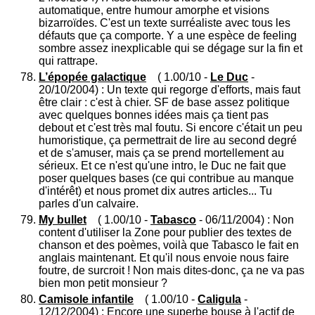
automatique, entre humour amorphe et visions
bizarroïdes. C'est un texte surréaliste avec tous les
défauts que ça comporte. Y a une espèce de feeling
sombre assez inexplicable qui se dégage sur la fin et
qui rattrape.
L’épopée galactique
( 1.00/10 -
Le Duc
-
20/10/2004) : Un texte qui regorge d'efforts, mais faut
être clair : c'est à chier. SF de base assez politique
avec quelques bonnes idées mais ça tient pas
debout et c'est très mal foutu. Si encore c'était un peu
humoristique, ça permettrait de lire au second degré
et de s'amuser, mais ça se prend mortellement au
sérieux. Et ce n'est qu'une intro, le Duc ne fait que
poser quelques bases (ce qui contribue au manque
d'intérêt) et nous promet dix autres articles... Tu
parles d'un calvaire.
My bullet
( 1.00/10 -
Tabasco
- 06/11/2004) : Non
content d'utiliser la Zone pour publier des textes de
chanson et des poèmes, voilà que Tabasco le fait en
anglais maintenant. Et qu'il nous envoie nous faire
foutre, de surcroit ! Non mais dites-donc, ça ne va pas
bien mon petit monsieur ?
Camisole infantile
( 1.00/10 -
Caligula
-
12/12/2004) : Encore une superbe bouse à l'actif de