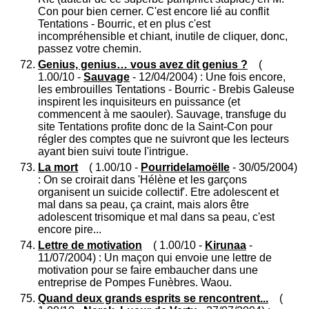
Con pour bien cerner. C'est encore lié au conflit
Tentations - Bourric, et en plus c'est
incompréhensible et chiant, inutile de cliquer, donc,
passez votre chemin.
Genius, genius… vous avez dit genius ?
(
1.00/10 -
Sauvage
- 12/04/2004) : Une fois encore,
les embrouilles Tentations - Bourric - Brebis Galeuse
inspirent les inquisiteurs en puissance (et
commencent à me saouler). Sauvage, transfuge du
site Tentations profite donc de la Saint-Con pour
régler des comptes que ne suivront que les lecteurs
ayant bien suivi toute l'intrigue.
La mort
( 1.00/10 -
Pourridelamoëlle
- 30/05/2004)
: On se croirait dans 'Hélène et les garçons
organisent un suicide collectif'. Etre adolescent et
mal dans sa peau, ça craint, mais alors être
adolescent trisomique et mal dans sa peau, c'est
encore pire...
Lettre de motivation
( 1.00/10 -
Kirunaa
-
11/07/2004) : Un maçon qui envoie une lettre de
motivation pour se faire embaucher dans une
entreprise de Pompes Funèbres. Waou.
Quand deux grands esprits se rencontrent...
(