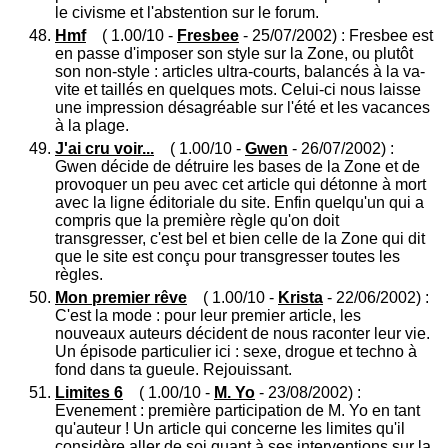
le civisme et l'abstention sur le forum.
Hmf
( 1.00/10 -
Fresbee
- 25/07/2002) : Fresbee est
en passe d'imposer son style sur la Zone, ou plutôt
son non-style : articles ultra-courts, balancés à la va-
vite et taillés en quelques mots. Celui-ci nous laisse
une impression désagréable sur l'été et les vacances
à la plage.
J'ai cru voir...
( 1.00/10 -
Gwen
- 26/07/2002) :
Gwen décide de détruire les bases de la Zone et de
provoquer un peu avec cet article qui détonne à mort
avec la ligne éditoriale du site. Enfin quelqu'un qui a
compris que la première règle qu'on doit
transgresser, c'est bel et bien celle de la Zone qui dit
que le site est conçu pour transgresser toutes les
règles.
Mon premier rêve
( 1.00/10 -
Krista
- 22/06/2002) :
C'est la mode : pour leur premier article, les
nouveaux auteurs décident de nous raconter leur vie.
Un épisode particulier ici : sexe, drogue et techno à
fond dans ta gueule. Rejouissant.
Limites 6
( 1.00/10 -
M. Yo
- 23/08/2002) :
Evenement : première participation de M. Yo en tant
qu'auteur ! Un article qui concerne les limites qu'il
considère aller de soi quant à ses interventions sur la