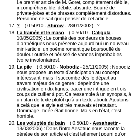
Le premier article de M. Goret, complètement débile,
incompréhensible, débile, absurde. Bourré de
private-jokes et de phrases complètement distordues.
Personne ne sait quoi penser de cet article.
?
( 0.50/10 -
Shirow
- 28/01/2002) : ?
La trainée et le maso
( 0.50/10 -
Caligula
-
10/05/2005) : Le comité des pondeurs de bouses
diarrhétiques nous présente aujourd'hui un nouveau
mini-article, un poème romantique boursouflé de
douleur outrée et hérissé de vannes improbables
(voire involontaires).
La pile
( 0.50/10 -
Nobodiz
- 25/11/2005) : Nobodiz
nous propose un texte d'anticipation au concept
intéressant, mais il succombe dès le départ au
travers majeur de ce genre : dépeindre une
civilisation en dix lignes, tracer une intrigue en trois
coups de cuiller à pot. Ca ressemble à un synopsis, à
un plan de texte plutôt qu'à un texte abouti. Ajoutons
à celà que le style est très mauvais et rebutant.
Dommage, l'idée était bonne. Mais en l'état, c'est
horrible.
Les voluptés du bain
( 0.50/10 -
Aesahaettr
-
18/03/2006) : Dans l'intro Aesatruc nous raconte la
génèse de son article et c'est tellement pourri qu'on