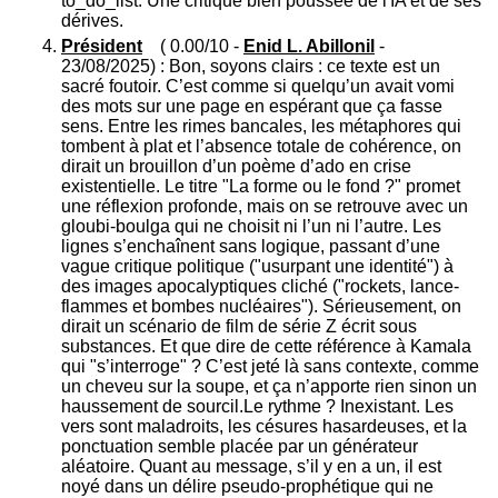
to_do_list. Une critique bien poussée de l'IA et de ses
dérives.
Président
( 0.00/10 -
Enid L. Abillonil
-
23/08/2025) : Bon, soyons clairs : ce texte est un
sacré foutoir. C’est comme si quelqu’un avait vomi
des mots sur une page en espérant que ça fasse
sens. Entre les rimes bancales, les métaphores qui
tombent à plat et l’absence totale de cohérence, on
dirait un brouillon d’un poème d’ado en crise
existentielle. Le titre "La forme ou le fond ?" promet
une réflexion profonde, mais on se retrouve avec un
gloubi-boulga qui ne choisit ni l’un ni l’autre. Les
lignes s’enchaînent sans logique, passant d’une
vague critique politique ("usurpant une identité") à
des images apocalyptiques cliché ("rockets, lance-
flammes et bombes nucléaires"). Sérieusement, on
dirait un scénario de film de série Z écrit sous
substances. Et que dire de cette référence à Kamala
qui "s’interroge" ? C’est jeté là sans contexte, comme
un cheveu sur la soupe, et ça n’apporte rien sinon un
haussement de sourcil.Le rythme ? Inexistant. Les
vers sont maladroits, les césures hasardeuses, et la
ponctuation semble placée par un générateur
aléatoire. Quant au message, s’il y en a un, il est
noyé dans un délire pseudo-prophétique qui ne