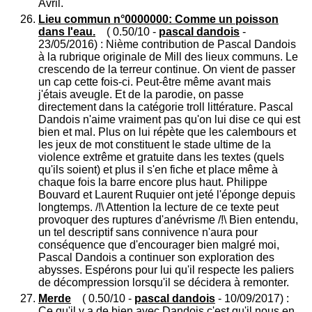
Avril.
Lieu commun n°0000000: Comme un poisson
dans l'eau.
( 0.50/10 -
pascal dandois
-
23/05/2016) : Nième contribution de Pascal Dandois
à la rubrique originale de Mill des lieux communs. Le
crescendo de la terreur continue. On vient de passer
un cap cette fois-ci. Peut-être même avant mais
j'étais aveugle. Et de la parodie, on passe
directement dans la catégorie troll littérature. Pascal
Dandois n'aime vraiment pas qu'on lui dise ce qui est
bien et mal. Plus on lui répète que les calembours et
les jeux de mot constituent le stade ultime de la
violence extrême et gratuite dans les textes (quels
qu'ils soient) et plus il s'en fiche et place même à
chaque fois la barre encore plus haut. Philippe
Bouvard et Laurent Ruquier ont jeté l'éponge depuis
longtemps. /!\ Attention la lecture de ce texte peut
provoquer des ruptures d'anévrisme /!\ Bien entendu,
un tel descriptif sans connivence n'aura pour
conséquence que d'encourager bien malgré moi,
Pascal Dandois a continuer son exploration des
abysses. Espérons pour lui qu'il respecte les paliers
de décompression lorsqu'il se décidera à remonter.
Merde
( 0.50/10 -
pascal dandois
- 10/09/2017) :
Ce qu'il y a de bien avec Dandois c'est qu'il nous en