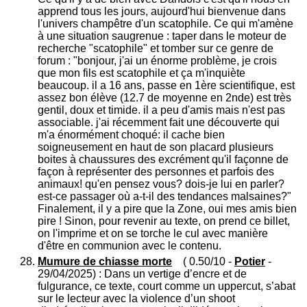
apprend tous les jours, aujourd'hui bienvenue dans
l'univers champêtre d'un scatophile. Ce qui m'amène
à une situation saugrenue : taper dans le moteur de
recherche "scatophile" et tomber sur ce genre de
forum : "bonjour, j'ai un énorme problème, je crois
que mon fils est scatophile et ça m'inquiète
beaucoup. il a 16 ans, passe en 1ère scientifique, est
assez bon élève (12.7 de moyenne en 2nde) est très
gentil, doux et timide. il a peu d'amis mais n'est pas
associable. j'ai récemment fait une découverte qui
m'a énormément choqué: il cache bien
soigneusement en haut de son placard plusieurs
boites à chaussures des excrément qu'il façonne de
façon à représenter des personnes et parfois des
animaux! qu'en pensez vous? dois-je lui en parler?
est-ce passager où a-t-il des tendances malsaines?"
Finalement, il y a pire que la Zone, oui mes amis bien
pire ! Sinon, pour revenir au texte, on prend ce billet,
on l'imprime et on se torche le cul avec manière
d'être en communion avec le contenu.
Mumure de chiasse morte
( 0.50/10 -
Potier
-
29/04/2025) : Dans un vertige d’encre et de
fulgurance, ce texte, court comme un uppercut, s’abat
sur le lecteur avec la violence d’un shoot