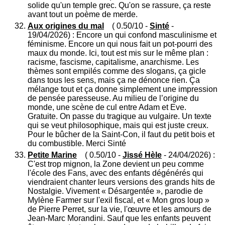
solide qu'un temple grec. Qu'on se rassure, ça reste
avant tout un poème de merde.
Aux origines du mal
( 0.50/10 -
Sinté
-
19/04/2026) : Encore un qui confond masculinisme et
féminisme. Encore un qui nous fait un pot-pourri des
maux du monde. Ici, tout est mis sur le même plan :
racisme, fascisme, capitalisme, anarchisme. Les
thèmes sont empilés comme des slogans, ça gicle
dans tous les sens, mais ça ne dénonce rien. Ça
mélange tout et ça donne simplement une impression
de pensée paresseuse. Au milieu de l’origine du
monde, une scène de cul entre Adam et Eve.
Gratuite. On passe du tragique au vulgaire. Un texte
qui se veut philosophique, mais qui est juste creux.
Pour le bûcher de la Saint-Con, il faut du petit bois et
du combustible. Merci Sinté
Petite Marine
( 0.50/10 -
Jissé Hèle
- 24/04/2026) :
C'est trop mignon, la Zone devient un peu comme
l'école des Fans, avec des enfants dégénérés qui
viendraient chanter leurs versions des grands hits de
Nostalgie. Vivement « Désargentée », parodie de
Mylène Farmer sur l'exil fiscal, et « Mon gros loup »
de Pierre Perret, sur la vie, l'œuvre et les amours de
Jean-Marc Morandini. Sauf que les enfants peuvent