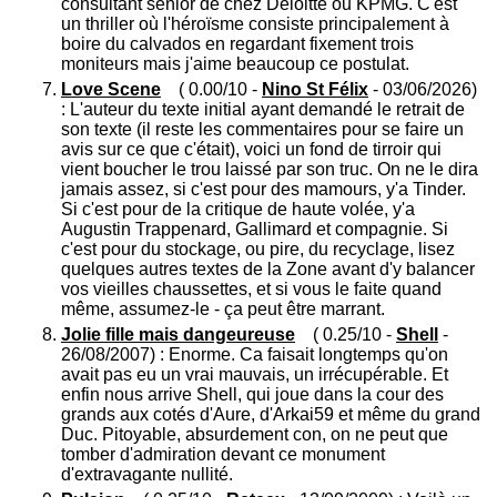
consultant senior de chez Deloitte ou KPMG. C'est
un thriller où l'héroïsme consiste principalement à
boire du calvados en regardant fixement trois
moniteurs mais j'aime beaucoup ce postulat.
Love Scene
( 0.00/10 -
Nino St Félix
- 03/06/2026)
: L'auteur du texte initial ayant demandé le retrait de
son texte (il reste les commentaires pour se faire un
avis sur ce que c'était), voici un fond de tirroir qui
vient boucher le trou laissé par son truc. On ne le dira
jamais assez, si c'est pour des mamours, y'a Tinder.
Si c'est pour de la critique de haute volée, y'a
Augustin Trappenard, Gallimard et compagnie. Si
c'est pour du stockage, ou pire, du recyclage, lisez
quelques autres textes de la Zone avant d'y balancer
vos vieilles chaussettes, et si vous le faite quand
même, assumez-le - ça peut être marrant.
Jolie fille mais dangeureuse
( 0.25/10 -
Shell
-
26/08/2007) : Enorme. Ca faisait longtemps qu'on
avait pas eu un vrai mauvais, un irrécupérable. Et
enfin nous arrive Shell, qui joue dans la cour des
grands aux cotés d'Aure, d'Arkai59 et même du grand
Duc. Pitoyable, absurdement con, on ne peut que
tomber d'admiration devant ce monument
d'extravagante nullité.