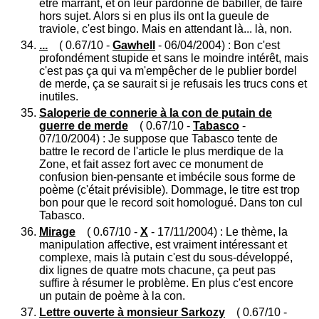
être marrant, et on leur pardonne de babiller, de faire
hors sujet. Alors si en plus ils ont la gueule de
traviole, c'est bingo. Mais en attendant là... là, non.
...
( 0.67/10 -
Gawhell
- 06/04/2004) : Bon c'est
profondément stupide et sans le moindre intérêt, mais
c'est pas ça qui va m'empêcher de le publier bordel
de merde, ça se saurait si je refusais les trucs cons et
inutiles.
Saloperie de connerie à la con de putain de
guerre de merde
( 0.67/10 -
Tabasco
-
07/10/2004) : Je suppose que Tabasco tente de
battre le record de l'article le plus merdique de la
Zone, et fait assez fort avec ce monument de
confusion bien-pensante et imbécile sous forme de
poème (c'était prévisible). Dommage, le titre est trop
bon pour que le record soit homologué. Dans ton cul
Tabasco.
Mirage
( 0.67/10 -
X
- 17/11/2004) : Le thème, la
manipulation affective, est vraiment intéressant et
complexe, mais là putain c'est du sous-développé,
dix lignes de quatre mots chacune, ça peut pas
suffire à résumer le problème. En plus c'est encore
un putain de poème à la con.
Lettre ouverte à monsieur Sarkozy
( 0.67/10 -