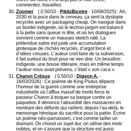
commentez, travaillez.
Zoomer
( 0.50/10 -
PiklizBicetre
- 10/08/2025) : Ah,
2030 et la puce dans le cerveau, ça sent la dystopie
recyclée avec un packaging cheap. On navigue dans
un bordel indigeste, où le techno-jargon est balancé
à la pelle sans queue ni tête, et où les dialogues
sonnent comme un mauvais sketch raté. La
prétendue satire est juste une accumulation
grotesque de clichés recyclés, d’argot forcé et
d’idées creuses. L’auteur croit faire de la subversion,
il fait surtout du bruit pour ne rien dire. Un brouillon
indigeste, une bouse littéraire, mais en même temps
l’auteur nous avait prévenu, c’était « son caca ».
Charon Crésus
( 0.50/10 -
Digeon A.
-
16/03/2026) : Ce poème de King Plutus dépeint
l'horreur de la guerre comme une entreprise
industrielle où l'afflux massif de morts force le
passeur Charon à troquer sa barque contre un
paquebot. Il dénonce l'absurdité des massacres en
montrant des défunts qui raillent, depuis l'au-delà, le
mensonge héroïque du sacrifice pour la patrie. Écrire
un poème néo-parnassien, c'est comme tailler un
diamant. On choisit un sujet dur, on utilise des mots
nobles, et on s'assure que la structure est aussi