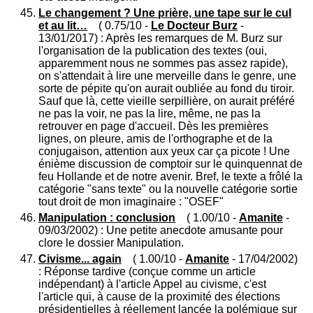
Le changement ? Une prière, une tape sur le cul
et au lit…
( 0.75/10 -
Le Docteur Burz
-
13/01/2017) : Après les remarques de M. Burz sur
l'organisation de la publication des textes (oui,
apparemment nous ne sommes pas assez rapide),
on s'attendait à lire une merveille dans le genre, une
sorte de pépite qu'on aurait oubliée au fond du tiroir.
Sauf que là, cette vieille serpillière, on aurait préféré
ne pas la voir, ne pas la lire, même, ne pas la
retrouver en page d'accueil. Dès les premières
lignes, on pleure, amis de l'orthographe et de la
conjugaison, attention aux yeux car ça picote ! Une
énième discussion de comptoir sur le quinquennat de
feu Hollande et de notre avenir. Bref, le texte a frôlé la
catégorie "sans texte" ou la nouvelle catégorie sortie
tout droit de mon imaginaire : "OSEF"
Manipulation : conclusion
( 1.00/10 -
Amanite
-
09/03/2002) : Une petite anecdote amusante pour
clore le dossier Manipulation.
Civisme... again
( 1.00/10 -
Amanite
- 17/04/2002)
: Réponse tardive (conçue comme un article
indépendant) à l'article Appel au civisme, c'est
l'article qui, à cause de la proximité des élections
présidentielles à réellement lancée la polémique sur