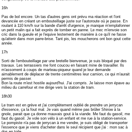
16h
Pas de bol encore. Un tas d'autres gens ont prévu ma réaction et l'ont
devancée en créant un embouteillage juste sur l'autoroute où je passe. En
roulant à 110 km/h sur la bande d'arrêt d'urgence, je manque m'emplafonner
un petit malin qui a fait exprès de tomber en panne. Le mec m'envoie son
cric dans la gueule et je l'equive lestement de manière à ce qu'il ne fasse
qu'atterir dans mon parre-brise. Tant pis, les moucherons ont bon gout cette
année.
17h
Sorti de l'embouteillage par une bretelle bienvenue, je suis bloqué par des
travaux. Les terrassiers me font coucou en faisant mine de travailler. Ils
m'assoment à coups de marteau-piqueur quand je leur demande
aimablement de déplacer de trente centimètres leur camion, ce qui m'aurait
permis de passer.
Bon la route m'est hostile aujourd'hui. J'ai compris. Je laisse mon épave au
milieu du carrefour et me dirige vers la station de tram.
18h30
Le tram est en grève et j'ai complètement oublié de prendre un jerrycan
d'essence, ça la fout mal. Je vais quand même pas brûler Shirow à la
gnole, parait que ça donne mauvais gout à la viande. Me faut du gasoil, me
faut du gasoil. Je vole son vélo à un enfant et me rue à la station-service.
Le pompiste n'a pas de jerrycan à me vendre, je suis obligé de transporter
l'essence que je viens d'acheter dans le seul récipient que j'ai : mon sac à
dos en toile.