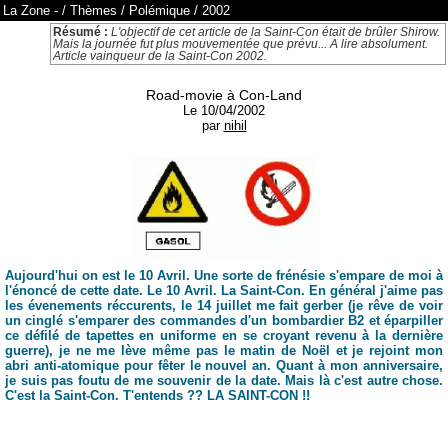
La Zone
-
/
Thèmes
/
Polémique
/
2002
Résumé :
L'objectif de cet article de la Saint-Con était de brûler Shirow.
Mais la journée fut plus mouvementée que prévu... A lire absolument.
Article vainqueur de la Saint-Con 2002.
Road-movie à Con-Land
Le 10/04/2002
par
nihil
Aujourd'hui on est le 10 Avril. Une sorte de frénésie s'empare de moi à
l'énoncé de cette date. Le 10 Avril. La Saint-Con. En général j'aime pas
les évenements réccurents, le 14 juillet me fait gerber (je rêve de voir
un cinglé s'emparer des commandes d'un bombardier B2 et éparpiller
ce défilé de tapettes en uniforme en se croyant revenu à la dernière
guerre), je ne me lève même pas le matin de Noël et je rejoint mon
abri anti-atomique pour fêter le nouvel an. Quant à mon anniversaire,
je suis pas foutu de me souvenir de la date. Mais là c'est autre chose.
C'est la Saint-Con. T'entends ?? LA SAINT-CON !!