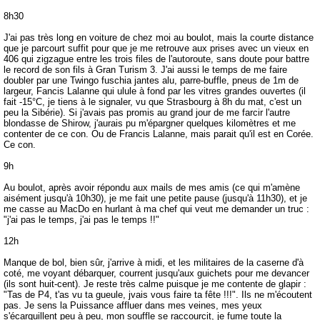
8h30
J'ai pas très long en voiture de chez moi au boulot, mais la courte distance
que je parcourt suffit pour que je me retrouve aux prises avec un vieux en
406 qui zigzague entre les trois files de l'autoroute, sans doute pour battre
le record de son fils à Gran Turism 3. J'ai aussi le temps de me faire
doubler par une Twingo fuschia jantes alu, parre-buffle, pneus de 1m de
largeur, Fancis Lalanne qui ulule à fond par les vitres grandes ouvertes (il
fait -15°C, je tiens à le signaler, vu que Strasbourg à 8h du mat, c'est un
peu la Sibérie). Si j'avais pas promis au grand jour de me farcir l'autre
blondasse de Shirow, j'aurais pu m'épargner quelques kilomètres et me
contenter de ce con. Ou de Francis Lalanne, mais parait qu'il est en Corée.
Ce con.
9h
Au boulot, après avoir répondu aux mails de mes amis (ce qui m'amène
aisément jusqu'à 10h30), je me fait une petite pause (jusqu'à 11h30), et je
me casse au MacDo en hurlant à ma chef qui veut me demander un truc :
"j'ai pas le temps, j'ai pas le temps !!"
12h
Manque de bol, bien sûr, j'arrive à midi, et les militaires de la caserne d'à
coté, me voyant débarquer, courrent jusqu'aux guichets pour me devancer
(ils sont huit-cent). Je reste très calme puisque je me contente de glapir :
"Tas de P4, t'as vu ta gueule, jvais vous faire ta fête !!!". Ils ne m'écoutent
pas. Je sens la Puissance affluer dans mes veines, mes yeux
s'écarquillent peu à peu, mon souffle se raccourcit, je fume toute la