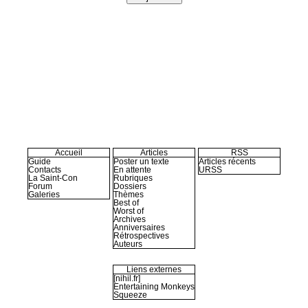
Accueil
Articles
RSS
Guide
Poster un texte
Articles récents
Contacts
En attente
URSS
La Saint-Con
Rubriques
Forum
Dossiers
Galeries
Thèmes
Best of
Worst of
Archives
Anniversaires
Rétrospectives
Auteurs
Liens externes
[nihil.fr]
Entertaining Monkeys
Squeeze