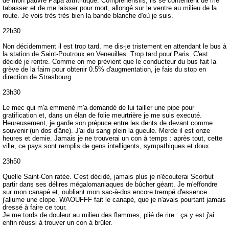
de mon pauvre Papa arthtritique. Compréhensifs, ils se contentent de me
tabasser et de me laisser pour mort, allongé sur le ventre au milieu de la
route. Je vois très très bien la bande blanche d'où je suis.
22h30
Non décidemment il est trop tard, me dis-je tristement en attendant le bus à
la station de Saint-Poutroux en Veneuilles. Trop tard pour Paris. C'est
décidé je rentre. Comme on me prévient que le conducteur du bus fait la
grève de la faim pour obtenir 0.5% d'augmentation, je fais du stop en
direction de Strasbourg.
23h30
Le mec qui m'a emmené m'a demandé de lui tailler une pipe pour
gratification et, dans un élan de folie meurtrière je me suis executé.
Heureusement, je garde son prépuce entre les dents de devant comme
souvenir (un dos d'âne). J'ai du sang plein la gueule. Merde il est onze
heures et demie. Jamais je ne trouverai un con à temps : après tout, cette
ville, ce pays sont remplis de gens intelligents, sympathiques et doux.
23h50
Quelle Saint-Con ratée. C'est décidé, jamais plus je n'écouterai Scorbut
partir dans ses délires mégalomaniaques de bûcher géant. Je m'effondre
sur mon canapé et, oubliant mon sac-à-dos encore trempé d'essence
j'allume une clope. WAOUFFF fait le canapé, que je n'avais pourtant jamais
dressé à faire ce tour.
Je me tords de douleur au milieu des flammes, plié de rire : ça y est j'ai
enfin réussi à trouver un con à brûler.