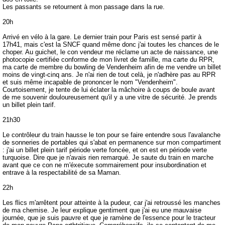
Les passants se retournent à mon passage dans la rue.
20h
Arrivé en vélo à la gare. Le dernier train pour Paris est sensé partir à
17h41, mais c'est la SNCF quand même donc j'ai toutes les chances de le
choper. Au guichet, le con vendeur me réclame un acte de naissance, une
photocopie certifiée conforme de mon livret de famille, ma carte du RPR,
ma carte de membre du bowling de Vendenheim afin de me vendre un billet
moins de vingt-cinq ans. Je n'ai rien de tout celà, je n'adhère pas au RPR
et suis même incapable de prononcer le nom "Vendenheim".
Courtoisement, je tente de lui éclater la mâchoire à coups de boule avant
de me souvenir douloureusement qu'il y a une vitre de sécurité. Je prends
un billet plein tarif.
21h30
Le contrôleur du train hausse le ton pour se faire entendre sous l'avalanche
de sonneries de portables qui s'abat en permanence sur mon compartiment
: j'ai un billet plein tarif période verte foncée, et on est en période verte
turquoise. Dire que je n'avais rien remarqué. Je saute du train en marche
avant que ce con ne m'éxecute sommairement pour insubordination et
entrave à la respectabilité de sa Maman.
22h
Les flics m'arrêtent pour atteinte à la pudeur, car j'ai retroussé les manches
de ma chemise. Je leur explique gentiment que j'ai eu une mauvaise
journée, que je suis pauvre et que je ramène de l'essence pour le tracteur