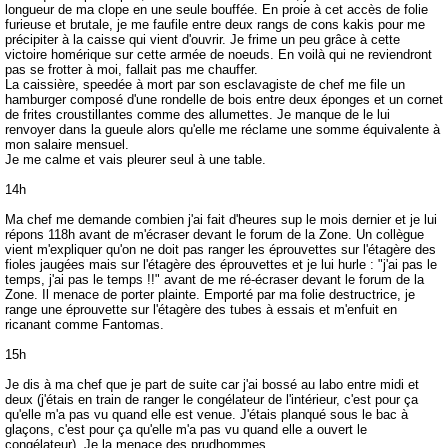
longueur de ma clope en une seule bouffée. En proie à cet accès de folie
furieuse et brutale, je me faufile entre deux rangs de cons kakis pour me
précipiter à la caisse qui vient d'ouvrir. Je frime un peu grâce à cette
victoire homérique sur cette armée de noeuds. En voilà qui ne reviendront
pas se frotter à moi, fallait pas me chauffer.
La caissière, speedée à mort par son esclavagiste de chef me file un
hamburger composé d'une rondelle de bois entre deux éponges et un cornet
de frites croustillantes comme des allumettes. Je manque de le lui
renvoyer dans la gueule alors qu'elle me réclame une somme équivalente à
mon salaire mensuel.
Je me calme et vais pleurer seul à une table.
14h
Ma chef me demande combien j'ai fait d'heures sup le mois dernier et je lui
répons 118h avant de m'écraser devant le forum de la Zone. Un collègue
vient m'expliquer qu'on ne doit pas ranger les éprouvettes sur l'étagère des
fioles jaugées mais sur l'étagère des éprouvettes et je lui hurle : "j'ai pas le
temps, j'ai pas le temps !!" avant de me ré-écraser devant le forum de la
Zone. Il menace de porter plainte. Emporté par ma folie destructrice, je
range une éprouvette sur l'étagère des tubes à essais et m'enfuit en
ricanant comme Fantomas.
15h
Je dis à ma chef que je part de suite car j'ai bossé au labo entre midi et
deux (j'étais en train de ranger le congélateur de l'intérieur, c'est pour ça
qu'elle m'a pas vu quand elle est venue. J'étais planqué sous le bac à
glaçons, c'est pour ça qu'elle m'a pas vu quand elle a ouvert le
congélateur). Je la menace des prudhommes.