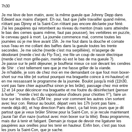
7h30
Je me lève de bon matin, avec la même gueule que Johnny Depp dans
Edward aux mains d'argent. Eh oui, faut que j'aille travailler quand même,
n'étant pas Djinny et la Saint-Con n'étant pas encore déclarée jour férié.
J'ai les paupières qui retombent au niveau du menton (mais sans atteindre
le bas des cernes quans même, faut pas pousser), les vertèbres en puzzle,
le cerveau gazé à mort. La journée commence mal, comme toutes les
journées où je me lève avant 15h. Je me fout dans la douche et comate
sous l'eau en me collant des baffes dans la gueule toutes les trente
secondes. Je me sèche (merde c'est ma serpillière), m'asperge de
déodorant (merde c'est du Fly-Tox), me file un coup de rasoir électrique
(merde c'est mon grille-pain, merde où est le bas de ma gueule ?).
Je passe sur le petit déjeuner, je boufferai mieux ce soir devant les cendres
de Shir : c'est tellement rare que je me fasse griller de la viande.
Je m'habille, je sors de chez moi en me demandant ce que fout mon boxer-
short sur ma tête (et surtout pourquoi ma braguette coince à mi-hauteur) et
en me ressassant le programme de la journée. Boulot jusqu'à midi (11h30,
vont pas faire chier aujourd'hui sinon je les brûle), passage chez moi entre
12 et 14 pour décoincer ma braguette et me foutre du désinfectant (penser
à hurler : "merde c'est du vaporisateur d'odeurs pour chiottes !!"), faire un
tour sur les sites du CDM Inc. pour voir comment les autres s'en sortent
avec leur con. Retour au boulot, départ vers les 17h (vont pas faire...
merde déjà dit), et hop direction Paris direct, ça fait trois jours que je dit
partout que je veux brûler Shirow pour la Saint-Con, si je recule maintenant
j'aurai l'air d'un naze (surtout avec mon boxer sur la tête). Beau programme,
mais dur à tenir et fatigant. Demain je risque de devoir me ligaturer les
paupières aux oreilles pour les tenir en hauteur. Enfin bon, c'est pas tous
les jours la Saint-Con, que je sache.