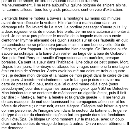
par un tir de sniper, ce lieu en vaudrait beaucoup d'autres.
Malheureusement, il ne reste aujourd'hui qu'une poignée de snipers alpins.
Ici comme ailleurs, tous les grands prédateurs sont en voie d'extinction.
J’entends hurler le moteur à travers la montagne au moins dix minutes
avant de voir débouler la voiture. Elle s'arrête à ma hauteur dans un
dérapage très Boulevard de La Mort. La portière passager s’ouvre puis il y
a deux rugissements du moteur, très brefs. Je me sens autorisé à monter à
bord. Je ne peux pas préciser le modèle de la bagnole mais on a envie
d'entonner l'hymne allemand dès qu'on s'assoit sur un des fauteuils en cuir.
Le conducteur ne se présentera jamais mais il a une bonne vieille tête de
Grégoire, c’est frappant. La cinquantaine bien chargée. On l’imagine plutôt
saoulé au schnaps, à la barre d’un voilier, au large de la baie de Quiberon.
Son polo Fred Perry est souillé d’impressionnantes auréoles, presque
boréales. Ça sent la sueur dans l’habitacle. Une odeur de petit poney. Mort.
Depuis trois jours. Il embraye et attaque les virages comme si la montagne
était en train de s’écrouler. Après avoir bouclé ma ceinture trois ou quatre
fois, je décline mon identité et la nature de mon projet dans le cadre de ces
deux jours. J’insiste maladroitement sur le fait que je dois recevoir ma
carte de presse d'ici peu, mais que j'ai quand même déjà signé (sous
pseudonyme) pour des magazines aussi prestigieux que VSD ou Détective.
Mon interlocuteur se contente de mâchonner un cigarillo éteint, puis il finit
par dire : « Mets-ça, ferme la fenêtre et ta grande gueule ». Il me tend un
de ces masques de nuit que fournissent les compagnies aériennes et les
hôtels de charme ; un truc noir, assez élégant. Grégoire sait briser la glace
comme personne. Je l’imagine bien dans le secteur du bâtiment ; le genre
de type à couler du clandestin nigérian fort en gueule dans les fondations
d’un Hôtel/Spa. Je bloque un long moment sur le masque, avec un coup
d’œil sur les sorties de virage de temps à autres. On va mourir bêtement. Il
me demande :