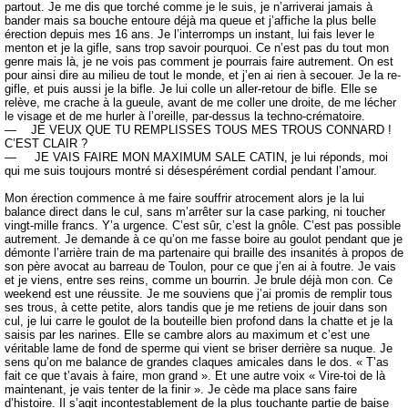
partout. Je me dis que torché comme je le suis, je n’arriverai jamais à
bander mais sa bouche entoure déjà ma queue et j’affiche la plus belle
érection depuis mes 16 ans. Je l’interromps un instant, lui fais lever le
menton et je la gifle, sans trop savoir pourquoi. Ce n’est pas du tout mon
genre mais là, je ne vois pas comment je pourrais faire autrement. On est
pour ainsi dire au milieu de tout le monde, et j’en ai rien à secouer. Je la re-
gifle, et puis aussi je la bifle. Je lui colle un aller-retour de bifle. Elle se
relève, me crache à la gueule, avant de me coller une droite, de me lécher
le visage et de me hurler à l’oreille, par-dessus la techno-crématoire.
— JE VEUX QUE TU REMPLISSES TOUS MES TROUS CONNARD !
C’EST CLAIR ?
— JE VAIS FAIRE MON MAXIMUM SALE CATIN, je lui réponds, moi
qui me suis toujours montré si désespérément cordial pendant l’amour.
Mon érection commence à me faire souffrir atrocement alors je la lui
balance direct dans le cul, sans m’arrêter sur la case parking, ni toucher
vingt-mille francs. Y’a urgence. C’est sûr, c’est la gnôle. C’est pas possible
autrement. Je demande à ce qu’on me fasse boire au goulot pendant que je
démonte l’arrière train de ma partenaire qui braille des insanités à propos de
son père avocat au barreau de Toulon, pour ce que j’en ai à foutre. Je vais
et je viens, entre ses reins, comme un bourrin. Je brule déjà mon con. Ce
weekend est une réussite. Je me souviens que j’ai promis de remplir tous
ses trous, à cette petite, alors tandis que je me retiens de jouir dans son
cul, je lui carre le goulot de la bouteille bien profond dans la chatte et je la
saisis par les narines. Elle se cambre alors au maximum et c’est une
véritable lame de fond de sperme qui vient se briser derrière sa nuque. Je
sens qu’on me balance de grandes claques amicales dans le dos. « T’as
fait ce que t’avais à faire, mon grand ». Et une autre voix « Vire-toi de là
maintenant, je vais tenter de la finir ». Je cède ma place sans faire
d’histoire. Il s’agit incontestablement de la plus touchante partie de baise