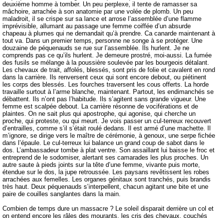
deuxième homme à tomber. Un peu perplexe, il tente de ramasser sa
mâchoire, arrachée à son anatomie par une volée de plomb. Un peu
maladroit, il se crispe sur sa lance et arrose l’assemblée d’une flamme
imprévisible, allumant au passage une femme coiffée d’un absurde
chapeau à plumes qui ne demandait qu’à prendre. Ca canarde maintenant à
tout va. Dans un premier temps, personne ne songe à se protéger. Une
douzaine de péquenauds se rue sur l’assemblée. Ils hurlent. Je ne
comprends pas ce qu’ils hurlent. Je demeure prostré, moi-aussi. La fumée
des fusils se mélange à la poussière soulevée par les bourgeois détalant.
Les chevaux de trait, affolés, blessés, sont pris de folie et cavalent en rond
dans la carrière. Ils renversent ceux qui sont encore debout, ou piétinent
les corps des blessés. Les fourches traversent les cous offerts. La horde
travaille surtout à l’arme blanche, maintenant. Partout, les endimanchés se
débattent. Ils n’ont pas l’habitude. Ils s’agitent sans grande vigueur. Une
femme est scalpée debout. La carrière résonne de vociférations et de
plaintes. On ne sait plus qui apostrophe, qui agonise, qui cherche un
proche, qui proteste, ou qui meurt. Je vois passer un cul-terreux recouvert
d’entrailles, comme s’il s’était roulé dedans. Il est armé d’une machette. Il
m’ignore, se dirige vers le maître de cérémonie, à genoux, une serpe fichée
dans l’épaule. Le cul-terreux lui balance un grand coup de sabot dans le
dos. L’ambassadeur tombe à plat ventre. Son assaillant lui baisse le froc et
entreprend de le sodomiser, alertant ses camarades les plus proches. Un
autre saute à pieds joints sur la tête d’une femme, vivante puis morte,
étendue sur le dos, la jupe retroussée. Les paysans revêtissent les robes
arrachées aux femelles. Les organes génitaux sont tranchés, puis brandis
très haut. Deux péquenauds s’interpellent, chacun agitant une bite et une
paire de couilles sanglantes dans la main.
Combien de temps dure un massacre ? Le soleil disparait derrière un col et
on entend encore les râles des mourants, les cris des chevaux, couchés