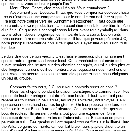
qui choisiriez-vous de bruler jusqu’à l’os ?
— Manu Chao. Genre, ciao Manu ! Ah ah. Vous connaissez ?
— Absolument pas. Ecoutez. Il faut que vous compreniez quelque chose
: nous n’avons aucune compassion pour le con. Le con doit être supprimé.
Il ralentit notre course vers de Surhomme nietzschéen. Il faut coute que
coute entraver sa reproduction. La surpopulation mondiale constitue le fléau
du siècle. Ce que nous accomplissons ici est avant tout symbolique. Nous
avons atteint depuis longtemps les limites du bac à sable. Les enfants
tarés doivent être enterrés vifs. Attendez. Il faut que je vous présente J.C,
notre principal rabatteur de con. Il faut que vous ayez une discussion tous
les deux.
Je dois dire que ce bon vieux J.C est habillé beaucoup plus humblement
que les autres, genre randonneur local. On a immédiatement envie de le
suivre pendant des heures sur des chemins escarpés, au milieu des pins et
des fougères. Je sens qu’il se montrera plus loquace si nous marchons un
peu. Avec son accord, j’enclenche mon dictaphone et nous nous éloignons
un peu du groupe.
— Comment faites-vous, J.C, pour vous approvisionner en cons ?
— Nous les chopons pendant la saison touristique, été comme hiver. Nos
guides de haute montagne font du très bon boulot. Il faut avoir l’œil pour
repérer les touristes un peu isolés, les loups solitaires, vous voyez. Ceux
que personne ne cherchera très longtemps. On leur propose, mettons, une
virée sur le Mont Blanc à un tarif absurde. Ce sont souvent des gens au
bout du rouleau. Ils seraient prêts à tout pour une expérience. On a
beaucoup de veufs, des retraités de l'administration. Beaucoup de jeunes
paumés aussi... Des gamins qui ont regardé trop de films sur la liberté. Into
the Wild, ce genre de merde. On leur fait brûler leurs papiers d'identité en
haut d'un col. Ça leur donne un avant-goût. Voilà. On a aussi des mineurs