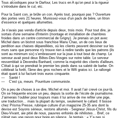
Tous alcooliques pour le Darfour, Les trucs en A qu’on peut à la rigueur
s’introduire dans le cul, etc.
Pour la Saint con, je brûle un con. Après tout, pourquoi pas ? Ouverture
des portes vers 21 heures. Munissez-vous d’un pack de bière, un litron
d’essence et quelques allumettes.
Je n’avais pas vendu d'article depuis deux, trois mois. Pour tout dire, je
sortais d'une semaine d'Interim (montage et installation de chambres
froides dans un centre commercial de Grigny). Je prenais un pot avec
Michel dans un bistrot sous franchise Manu Chao, un de ces lieux de
perdition aux chaises dépareillées, où les clients peuvent dessiner sur les
murs sans que personne n'y trouve rien à redire tandis que les patrons (ils
sont au minimum six) s’embrassent sur la joue à tout bout de champ. Le
serveur avait posé deux Bêtes-Des-Vosges sur notre table. Le serveur
ressemblait à Devendra Banhard, comme la majorité des clients d'ailleurs.
C'était à qui se prendrait le premier les pieds dans sa saleté de barbe. On
célébrait la forêt, l'âme des gros rochers et le Wifi gratos ici. Le rallongé
était quant à lui facturé trois euros cinquante.
— Santé !
— C’est ça, meurs. Pourriture communiste.
On a peu de choses à se dire, Michel et moi. Il avait l’air crevé ce jour-là.
On se fréquente encore un peu, depuis la sortie de l’école de journalisme.
J’aimerais l’oublier pour toujours mais il lui arrive de me refiler une pige,
une traduction… mais la plupart du temps, seulement le cafard. Il bosse
chez Prisma Presse, rubrique culture d’un magazine 25-35 ans dont la
devise est Soyons sérieux, restons allumés - Seigneur Jésus-Christ, fils du
Dieu-Vivant, aie pitié de nous, pauvres enfoirés de nihilistes… Bref, ce
n'était pas une raison pour boire en silence. Je tentais : « Y’a pas si