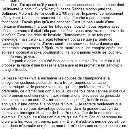
— Malin.
— Oui. J’ai ajouté qu’il y aurait un concert acoustique d’un groupe dont
j’ai inventé le nom : Sixty/Ninety * Insane Rabbits Motion (and the
Baltimore Morons). Je l’ai cueilli à 1700 mètres, le pauvre, complètement
déshydraté, totalement cramoisi. Le piège à barbe a parfaitement
fonctionné. J’avais plus qu’à me pencher. C’est un beau male d’une
trentaine d’années. Il a tous les tatouages. Quand il vous regarde avec
dédain, comme s’il était l’élu parmi les élus, vous avez vraiment envie de
le brûler. C’est une drôle de bestiole. Normalement, je ne fais pas
d’élevage, mais celui-là, il était tellement cocasse que j’ai tenté de
l’accoupler en captivité. J’avais cueilli une snowboardeuse danoise qui
ressemblait vaguement à Bjork, raide morte sous une congère après une
soirée shooters/karaoke/bowling/strip. Ils n’ont jamais voulu se toucher…
— Je vois, je vois…
— Le punk à chien, ça a été beaucoup plus simple. J’ai juste eu à lui
proposer la visite d’une brasserie artisanale et lui promettre un sandwich
triangle Sodebo.
Je passe l'après-midi à enchaîner les coupes de champagne et à
enregistrer quelques perles de micro-trottoir auprès de la faune
aristocratique. « Ne pensez-vous pas qu’il est préférable, mille fois
préférable, de cramer son con jusqu’à l’os une fois dans l’année plutôt que
d’être témoin quotidiennement aux informations télévisées du génocide
d’un peuple par un autre ? » me confie Jacques T., la belle quarantaine,
appuyé sur une canne à la poignée d’ivoire. « Je regrette seulement que
cette fête ne soit pas davantage populaire, dans la grande tradition du
carnaval » témoigne Madame de F. « Prenez la fête de la musique, par
exemple. Eh bien, ce n’est rien d’autre qu’une Saint Con où personne ne
brûle à la fin, vous ne trouvez pas ? ». Bref, il n’advient rien de décisif. Je
pars donc m'écrouler derrière un muret et m'endors une ou deux heures, en