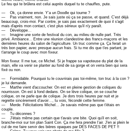
Le feu qui te brûlera est celui auprès duquel tu te chauffes, pute.
— Ok, ça donne envie. Y’a un Doodle qui tourne ?
— Pas vraiment, non. Je sais juste où ça se passe, et quand. C’est déjà
beaucoup, crois-moi. Par contre, je sais pas exactement de quoi il s'agit
mais d'après mon contact, c'est plus sérieux qu'il n'y paraît.
— Développe…
— Imagine une sorte de festival du con, au milieu de nulle part. Très
privé. Ambiance... Entre une réunion clandestine des francs-maçons et les
dernières heures du salon de l'agriculture. Un truc comme ça. Ça ferait un
très bon papier, avec presque aucun frais. Si tu me dis que t'es partant, je
t'arrange le coup avec mon fixeur.
Mon fixeur. Il me tue, ce Michel. Si je frappe sa vapoteuse du plat de la
main, elle va venir se planter au fond de sa gorge et on verra bien qui sera
fixé ou non.
— Formidable. Pourquoi tu le couvrirais pas toi-même, ton truc à la con ?
je lui demande.
— Marthe vient d'accoucher. On est en pleine gestion de coliques du
nourrisson. On est à fond dedans. On se lève colique, on se couche
colique, on ne parle que de colique. Je dors trois heures par nuit et je
regrette sincèrement d’avoir…, tu vois, fécondé cette femme.
— Merde. Félicitations Michel… Je savais même pas que t'étais en
couple.
— Tu déconnes ?
— J'étais même pas certain que t'avais une bite. Quoi qu'il en soit,
branche-moi sur ton plan Saint Con. Ça me fera prendre l’air. J'en ai plein le
cul de me faire servir des bières opaques par DES FACES DE PET !!