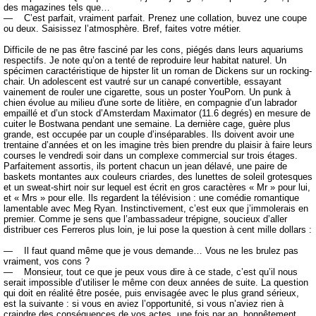
des magazines tels que…
— C’est parfait, vraiment parfait. Prenez une collation, buvez une coupe
ou deux. Saisissez l’atmosphère. Bref, faites votre métier.
Difficile de ne pas être fasciné par les cons, piégés dans leurs aquariums
respectifs. Je note qu’on a tenté de reproduire leur habitat naturel. Un
spécimen caractéristique de hipster lit un roman de Dickens sur un rocking-
chair. Un adolescent est vautré sur un canapé convertible, essayant
vainement de rouler une cigarette, sous un poster YouPorn. Un punk à
chien évolue au milieu d'une sorte de litière, en compagnie d’un labrador
empaillé et d’un stock d’Amsterdam Maximator (11.6 degrés) en mesure de
cuiter le Bostwana pendant une semaine. La dernière cage, guère plus
grande, est occupée par un couple d’inséparables. Ils doivent avoir une
trentaine d’années et on les imagine très bien prendre du plaisir à faire leurs
courses le vendredi soir dans un complexe commercial sur trois étages.
Parfaitement assortis, ils portent chacun un jean délavé, une paire de
baskets montantes aux couleurs criardes, des lunettes de soleil grotesques
et un sweat-shirt noir sur lequel est écrit en gros caractères « Mr » pour lui,
et « Mrs » pour elle. Ils regardent la télévision : une comédie romantique
lamentable avec Meg Ryan. Instinctivement, c’est eux que j’immolerais en
premier. Comme je sens que l’ambassadeur trépigne, soucieux d’aller
distribuer ces Ferreros plus loin, je lui pose la question à cent mille dollars :
— Il faut quand même que je vous demande… Vous ne les brulez pas
vraiment, vos cons ?
— Monsieur, tout ce que je peux vous dire à ce stade, c’est qu’il nous
serait impossible d’utiliser le même con deux années de suite. La question
qui doit en réalité être posée, puis envisagée avec le plus grand sérieux,
est la suivante : si vous en aviez l’opportunité, si vous n’aviez rien à
craindre des conséquences de vos actes, une fois par an, honnêtement,