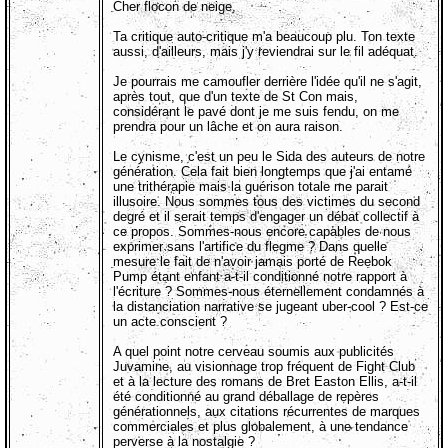
Cher flocon de neige,
Ta critique auto-critique m'a beaucoup plu. Ton texte
aussi, d'ailleurs, mais j'y reviendrai sur le fil adéquat.
Je pourrais me camoufler derrière l'idée qu'il ne s'agit,
après tout, que d'un texte de St Con mais,
considérant le pavé dont je me suis fendu, on me
prendra pour un lâche et on aura raison.
Le cynisme, c'est un peu le Sida des auteurs de notre
génération. Cela fait bien longtemps que j'ai entamé
une trithérapie mais la guérison totale me parait
illusoire. Nous sommes tous des victimes du second
degré et il serait temps d'engager un débat collectif à
ce propos. Sommes-nous encore capables de nous
exprimer sans l'artifice du flegme ? Dans quelle
mesure le fait de n'avoir jamais porté de Reebok
Pump étant enfant a-t-il conditionné notre rapport à
l'écriture ? Sommes-nous éternellement condamnés à
la distanciation narrative se jugeant uber-cool ? Est-ce
un acte conscient ?
A quel point notre cerveau soumis aux publicités
Juvamine, au visionnage trop fréquent de Fight Club
et à la lecture des romans de Bret Easton Ellis, a-t-il
été conditionné au grand déballage de repères
générationnels, aux citations récurrentes de marques
commerciales et plus globalement, à une tendance
perverse à la nostalgie ?