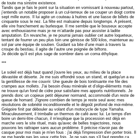
de toute ma sinistre existence.
Tandis que je fais le point sur la situation en vomissant à nouveau partout,
j’entends un notable proposer à un cul-terreux de se couper un doigt contre
sept mille euros. Il lui agite un couteau à huitres et une liasse de billets de
cinquante sous le nez. La fête est malsaine depuis longtemps. A présent,
elle vire franchement au burlesque. Il me semble que le bouseux accepte
avec enthousiasme mais je ne m’attarde pas pour assister à ladite
amputation. En revanche, je ne pourrai jamais oublier cet autre loqueteux,
tentant de fourrer un peu plus loin une génisse de 500 kilos, maintenue au
sol par une équipe de soutien. Guidant sa bite d’une main à travers la
croupe du bestiau, il agite de l’autre une poignée de biftons.
Je décide qu’il est plus sage de sombrer dans un coma éthylique.
***
Le soleil est déjà haut quand j'ouvre les yeux, au milieu de la place
dévastée et déserte. Je me suis effondré sous un stand, et quelqu'un a eu
la gentillesse de me couvrir. Une gueule de bois tonitruante me file des
crampes aux mollets. J'ai besoin d'eau minérale et d’oligo-éléments mais
ne trouve qu'un fond de cidre pour satisfaire mes apports nutritionnels. Je
prends donc un copieux petit déjeuner normand, accommodé d'un reste de
queue de homard. J'ignore combien de temps je reste seul avec mes
résolutions de sobriété inconditionnelle et le dégoût profond de moi-même.
Grégoire finit par débouler au volant d'un motocycle de type Yamaha.
Miraculeusement, il trimballe un thermos de café avec lui. Le temps d'en
boire un demi-litre chacun, il m'explique que la procession est déjà en
marche vers le site rituel, mais qu'avec de belles trajectoires, nous
pouvons les rattraper sans aucun problème. Il précise n'avoir pas de
casque pour moi mais je m'en fous : j'ai déjà l'impression d'en porter trois. Il
ne me bande pas les yeux cette fois. Je ne sais pas s'il faut prendre ça