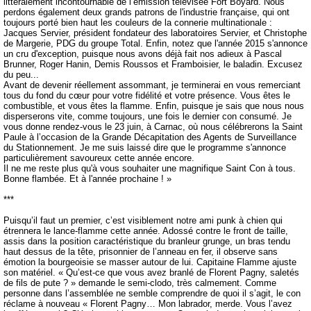
littéralement incontournable de l’émission télévisée Fort Boyard. Nous
perdons également deux grands patrons de l'industrie française, qui ont
toujours porté bien haut les couleurs de la connerie multinationale :
Jacques Servier, président fondateur des laboratoires Servier, et Christophe
de Margerie, PDG du groupe Total. Enfin, notez que l'année 2015 s'annonce
un cru d'exception, puisque nous avons déjà fait nos adieux à Pascal
Brunner, Roger Hanin, Demis Roussos et Framboisier, le baladin. Excusez
du peu...
Avant de devenir réellement assommant, je terminerai en vous remerciant
tous du fond du cœur pour votre fidélité et votre présence. Vous êtes le
combustible, et vous êtes la flamme. Enfin, puisque je sais que nous nous
disperserons vite, comme toujours, une fois le dernier con consumé. Je
vous donne rendez-vous le 23 juin, à Carnac, où nous célébrerons la Saint
Paule à l’occasion de la Grande Décapitation des Agents de Surveillance
du Stationnement. Je me suis laissé dire que le programme s'annonce
particulièrement savoureux cette année encore.
Il ne me reste plus qu'à vous souhaiter une magnifique Saint Con à tous.
Bonne flambée. Et à l'année prochaine ! »
***
Puisqu’il faut un premier, c’est visiblement notre ami punk à chien qui
étrennera le lance-flamme cette année. Adossé contre le front de taille,
assis dans la position caractéristique du branleur grunge, un bras tendu
haut dessus de la tête, prisonnier de l’anneau en fer, il observe sans
émotion la bourgeoisie se masser autour de lui. Capitaine Flamme ajuste
son matériel. « Qu’est-ce que vous avez branlé de Florent Pagny, saletés
de fils de pute ? » demande le semi-clodo, très calmement. Comme
personne dans l’assemblée ne semble comprendre de quoi il s’agit, le con
réclame à nouveau « Florent Pagny… Mon labrador, merde. Vous l’avez