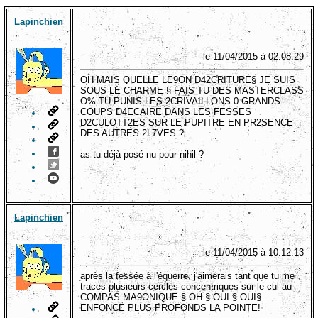
Lapinchien
le 11/04/2015 à 02:08:29
OH MAIS QUELLE LE9ON D42CRITURE§ JE SUIS
SOUS LE CHARME § FAIS TU DES MASTERCLASS
O% TU PUNIS LES 2CRIVAILLONS 0 GRANDS
COUPS D4ECAIRE DANS LES FESSES
D2CULOTT2ES SUR LE PUPITRE EN PR2SENCE
DES AUTRES 2L7VES ?
as-tu déjà posé nu pour nihil ?
Lapinchien
le 11/04/2015 à 10:12:13
après la fessée à l'équerre, j'aimerais tant que tu me
traces plusieurs cercles concentriques sur le cul au
COMPAS MA9ONIQUE § OH § OUI § OUI§
ENFONCE PLUS PROFONDS LA POINTE!