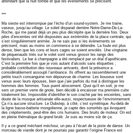
attendant que la nuit tombe et que les événements se précisent.
***
Ma sieste est interrompue par l’écho d’un sound-system. Je me traine,
vaseux, jusqu’au village. Le soleil disparait derrière Notre-Dame-De-La-
Roche, qui me parait déjà un peu plus décrépite que la dernière fois. Deux
piles d’enceintes ont été disposées aux extrémités de la place centrale, qui
s’est singulièrement animée. Je ne sais pas si les évènements se
précisent, mais au moins on commence à se détendre. La foule est plus
dense, bien que les cons et leurs cages se soient envolés. Une vingtaine
de péquenauds triés sur le volet sont venus grossir les rangs des
festivaliers. Le bar à champagne a été remplacé par un étal d’apothicaire.
C’est la première fois que je vois autant d’alcools sans étiquettes ;
probable contribution des nouveaux arrivants, dont la présence a
considérablement assoupli l’ambiance. Ils offrent au rassemblement une
petite touch consanguine non dépourvue de charme. Les bouseux sont
venus avec leurs épouses, bien que j’aie parfois du mal à distinguer les
hommes des femmes. Tous puent atrocement. Quoi qu’il en soit, je me
sers un premier verre de gnole, bien décidé à encaisser ma première cuite
totalement bio. Impossible d’identifier le son craché par les enceintes, sans
doute de la musque artisanale elle-aussi, respectueuse de l’environnement.
Ça n’a aucune structure. Le Dubstep, à côté, c’est symétrique. Au-delà de
la ligne basse-batterie mongolienne, je capte des sonorités qui évoquent
des crépitements, peut-être des cris humains. Des bruits de moteur. On est
en pleine thématique du grand brulé. Je suis au moins sûr de ça.
Il y a ce grand méchant méchoui, un peu à l’écart de la piste de danse. Un
morceau de viande dont je ne pourrais pas garantir l’origine France est