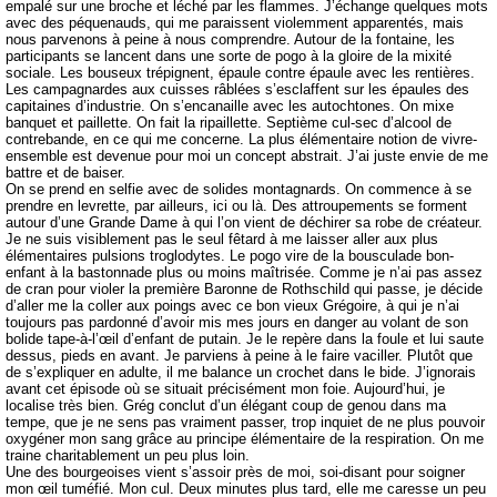
empalé sur une broche et léché par les flammes. J’échange quelques mots
avec des péquenauds, qui me paraissent violemment apparentés, mais
nous parvenons à peine à nous comprendre. Autour de la fontaine, les
participants se lancent dans une sorte de pogo à la gloire de la mixité
sociale. Les bouseux trépignent, épaule contre épaule avec les rentières.
Les campagnardes aux cuisses râblées s’esclaffent sur les épaules des
capitaines d’industrie. On s’encanaille avec les autochtones. On mixe
banquet et paillette. On fait la ripaillette. Septième cul-sec d’alcool de
contrebande, en ce qui me concerne. La plus élémentaire notion de vivre-
ensemble est devenue pour moi un concept abstrait. J’ai juste envie de me
battre et de baiser.
On se prend en selfie avec de solides montagnards. On commence à se
prendre en levrette, par ailleurs, ici ou là. Des attroupements se forment
autour d’une Grande Dame à qui l’on vient de déchirer sa robe de créateur.
Je ne suis visiblement pas le seul fêtard à me laisser aller aux plus
élémentaires pulsions troglodytes. Le pogo vire de la bousculade bon-
enfant à la bastonnade plus ou moins maîtrisée. Comme je n’ai pas assez
de cran pour violer la première Baronne de Rothschild qui passe, je décide
d’aller me la coller aux poings avec ce bon vieux Grégoire, à qui je n’ai
toujours pas pardonné d’avoir mis mes jours en danger au volant de son
bolide tape-à-l’œil d’enfant de putain. Je le repère dans la foule et lui saute
dessus, pieds en avant. Je parviens à peine à le faire vaciller. Plutôt que
de s’expliquer en adulte, il me balance un crochet dans le bide. J’ignorais
avant cet épisode où se situait précisément mon foie. Aujourd’hui, je
localise très bien. Grég conclut d’un élégant coup de genou dans ma
tempe, que je ne sens pas vraiment passer, trop inquiet de ne plus pouvoir
oxygéner mon sang grâce au principe élémentaire de la respiration. On me
traine charitablement un peu plus loin.
Une des bourgeoises vient s’assoir près de moi, soi-disant pour soigner
mon œil tuméfié. Mon cul. Deux minutes plus tard, elle me caresse un peu