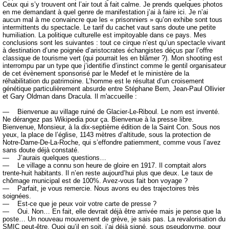
Ceux qui s’y trouvent ont l’air tout à fait calme. Je prends quelques photos
en me demandant à quel genre de manifestation j’ai à faire ici. Je n’ai
aucun mal à me convaincre que les « prisonniers » qu’on exhibe sont tous
intermittents du spectacle. Le tarif du cachet vaut sans doute une petite
humiliation. La politique culturelle est impitoyable dans ce pays. Mes
conclusions sont les suivantes : tout ce cirque n’est qu’un spectacle vivant
à destination d’une poignée d’aristocrates échangistes déçus par l’offre
classique de tourisme vert (qui pourrait les en blâmer ?). Mon shooting est
interrompu par un type que j’identifie d’instinct comme le gentil organisateur
de cet évènement sponsorisé par le Medef et le ministère de la
réhabilitation du patrimoine. L’homme est le résultat d’un croisement
génétique particulièrement absurde entre Stéphane Bern, Jean-Paul Ollivier
et Gary Oldman dans Dracula. Il m'accueille :
— Bienvenue au village ruiné de Glacier-Le-Riboul. Le nom est inventé.
Ne dérangez pas Wikipedia pour ça. Bienvenue à la presse libre.
Bienvenue, Monsieur, à la dix-septième édition de la Saint Con. Sous nos
yeux, la place de l’église, 1143 mètres d’altitude, sous la protection de
Notre-Dame-De-La-Roche, qui s’effondre patiemment, comme vous l’avez
sans doute déjà constaté.
— J’aurais quelques questions…
— Le village a connu son heure de gloire en 1917. Il comptait alors
trente-huit habitants. Il n’en reste aujourd’hui plus que deux. Le taux de
chômage municipal est de 100%. Avez-vous fait bon voyage ?
— Parfait, je vous remercie. Nous avons eu des trajectoires très
soignées.
— Est-ce que je peux voir votre carte de presse ?
— Oui. Non… En fait, elle devrait déjà être arrivée mais je pense que la
poste… Un nouveau mouvement de grève, je sais pas. La revalorisation du
SMIC peut-être. Quoi qu’il en soit, j’ai déjà signé, sous pseudonyme, pour