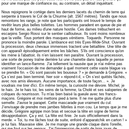
pour une marque de confiance ou, au contraire, un détail inquiétant.
Nous rejoignons le cortège dans les derniers lacets du chemin de terre qui
serpente à travers le Col de la Chiurme (alt. 1567 mètres). Tandis que nous
remontons les rangs, je note que les participants ont trouvé le temps de
revêtir leurs plus belles toilettes. Les hommes paradent en queue de pie et
haut de forme, au milieu d'une nature hostile. Ces dames trébuchent en
escarpins Sergio Rossi sur le sentier caillouteux. Ils sont moins nombreux
que la veille. Tous portent des masques vénitiens. Toquards. Personne ne
prononce la moindre parole. L'ambiance est très Eyes-Wide-Shut. Ouvrant
la procession, deux chevaux immenses tractent une bétaillère. Une tête de
con apparaît épisodiquement entre les bâches. S'ils ont conscience qu'on
les mène à l'abattoir, ils n’en laissent rien paraître. Ouvrant la procession,
une sorte de poney traîne derrière lui une charrette dans laquelle je pense
identifier un lance-flamme. J'ai tellement la nausée que je n'ai même pas
vraiment l'occasion de me demander à quel moment cette vaste blague va
se prendre fin. « Où sont passés les bouseux ? » je demande à Grégoire. «
Ça s’est pas bien terminé, hier soir » répond-t-il, « On s’est quittés fâchés,
avec nos amis éleveurs. Aucune importance, de toute façon… ». Je
voudrais me tirer d'ici. En même temps, la curiosité me dévore. Michel, je
te hais. Je te hais toi, les seins de ta femme, ta Cholé et ses saloperies de
coliques du nourrisson. Tu m'as bien baisé la gueule avec tes francs-
maçons. Grégoire et moi mettons pied à terre. Il ne me quitte plus d'une
semelle. J'avise le parapet. Cette mascarade pue vraiment du cul.
J’envisage de prendre mes jambes fébriles à mon cou. Le temps que je me
décide, Grégoire agrippe mon bras et secoue la tête en signe de ferme
désapprobation. Ça y est. La fête est finie. Je suis officiellement dans la
merde. « Toi, tu me lâches tout de suite, enfoiré d’apparatchik en carton ! »
je lui fais. Mauvaise idée. Je me mange une grande claque dans l'oreille,
qui me fout sur les genoux. J'ai l'impression de sortir de trois jours de