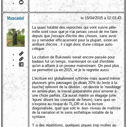
Muscadet
le 15/04/2015 à 02:03:43
La quasi totalité des reproches qui vont suivre pêle-
mêle sont ceux que je n'ai jamais cessé de me faire
depuis que j'essaye d'écrire des choses, sans avoir
su y remédier efficacement pour la plupart, sinon en
arrêtant d'écrire ; il s'agit donc d'une critique auto-
critique.
La citation de Bukowski serait encore passée pour
badass fut un temps, maintenant on sait d'emblée
qu'on a affaire à un poseur mainstream. On peut plus
se permettre ça en 2015, et je le regrette aussi.
L'écriture est globalement rythmée mais quand même
plusieurs gros passages (je dirais 20% du texte à la
louche) relèvent de la dilution : on devine le 'meublage'
en arrière-plan, le travail préparatoire pour amener à
une chute parfois. Ca aurait mérité un élagage (une
'épure' disent les connards de forum), sans quoi on
s'expose au risque du TL;DR et à la lecture
diagonalisée, quel que soit le -bon- niveau de maîtrise
de la narration et le sens esthétique notable de la
syntaxe.
Y a des répétitions, quelques piques trop molles au