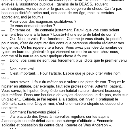
enlevés à l'assistance publique ; gamins de la DDASS, souvent
asthmatiques, venus respirer le grand air, ce genre de chose. Ça n'a pas
beaucoup d'intérêt selon moi, des cons de cet âge, mais si certains
apprécient, moi je fournis.
— Avez-vous des exigences qualitatives ?
— Je vous demande pardon ?
— En terme de... de connerie justement. Faut-il que vos cons soient
vraiment très cons à la base ? Existe-t-il une sorte de label du con ?
— Oui. Non, je vois. Pas forcément. Comme je vous disais, la priorité
pour nous, c'est de capturer des cons que personne viendra réclamer très
longtemps. On les repère vite à force. Vous avez pas idée du nombre de
types en burn-out généralisé qui viennent se mettre au vert chez nous,
comme si la nature en avait quelque chose à foutre…
— Donc, vos cons ne sont pas forcément plus idiots que le premier venu
?
— Non, c'est vrai.
— C’est important… Pour l’article. Est-ce que je peux citer votre nom
ou…
— Vous savez, il faut du métier pour suivre une piste de con. Traquer le
hipster en altitude, par exemple, faut être professionnel. Attentif, patient…
Vous savez, le hipster, éloigné de son habitat naturel, devient beaucoup
plus méfiant. Dans une boutique de vinyles d’occasion, je dis pas, mais sur
un glacier… Celui-là, je l’ai repéré à la station, cet hiver. Il pratiquait le
télémark, sans rire. Croyez-moi, c’est une manière stupide de descendre
une piste.
— Comment l’avez-vous piégé ?
— J’ai placardé des flyers à intervalles réguliers sur les sapins.
J’annonçais un café-débat dans une auberge d’altitude « Economie
solidaire et obsession du centre dans l’œuvre de Wes Anderson ».