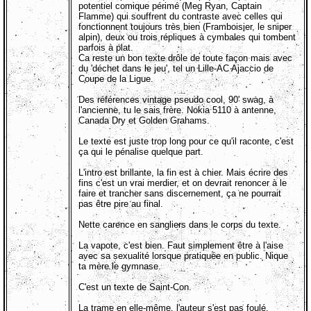
potentiel comique périmé (Meg Ryan, Captain
Flamme) qui souffrent du contraste avec celles qui
fonctionnent toujours très bien (Framboisier, le sniper
alpin), deux ou trois répliques à cymbales qui tombent
parfois à plat.
Ca reste un bon texte drôle de toute façon mais avec
du 'déchet dans le jeu', tel un Lille-AC Ajaccio de
Coupe de la Ligue.
Des références vintage pseudo cool, 90' swag, à
l'ancienne, tu le sais frère. Nokia 5110 à antenne,
Canada Dry et Golden Grahams.
Le texte est juste trop long pour ce qu'il raconte, c'est
ça qui le pénalise quelque part.
L'intro est brillante, la fin est à chier. Mais écrire des
fins c'est un vrai merdier, et on devrait renoncer à le
faire et trancher sans discernement, ça ne pourrait
pas être pire au final.
Nette carence en sangliers dans le corps du texte.
La vapote, c'est bien. Faut simplement être à l'aise
avec sa sexualité lorsque pratiquée en public. Nique
ta mère le gymnase.
C'est un texte de Saint-Con.
La trame en elle-même, l'auteur s'est pas foulé.