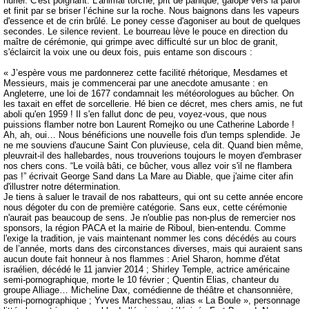
hurler. C'est poignant. L'animal torché, prit de panique, galope vers la paroi
et finit par se briser l’échine sur la roche. Nous baignons dans les vapeurs
d'essence et de crin brûlé. Le poney cesse d'agoniser au bout de quelques
secondes. Le silence revient. Le bourreau lève le pouce en direction du
maître de cérémonie, qui grimpe avec difficulté sur un bloc de granit,
s'éclaircit la voix une ou deux fois, puis entame son discours :
« J’espère vous me pardonnerez cette facilité rhétorique, Mesdames et
Messieurs, mais je commencerai par une anecdote amusante : en
Angleterre, une loi de 1677 condamnait les météorologues au bûcher. On
les taxait en effet de sorcellerie. Hé bien ce décret, mes chers amis, ne fut
aboli qu'en 1959 ! Il s'en fallut donc de peu, voyez-vous, que nous
puissions flamber notre bon Laurent Romejko ou une Catherine Laborde !
Ah, ah, oui… Nous bénéficions une nouvelle fois d'un temps splendide. Je
ne me souviens d'aucune Saint Con pluvieuse, cela dit. Quand bien même,
pleuvrait-il des hallebardes, nous trouverions toujours le moyen d'embraser
nos chers cons. “Le voilà bâti, ce bûcher, vous allez voir s'il ne flambera
pas !” écrivait George Sand dans La Mare au Diable, que j'aime citer afin
d'illustrer notre détermination.
Je tiens à saluer le travail de nos rabatteurs, qui ont su cette année encore
nous dégoter du con de première catégorie. Sans eux, cette cérémonie
n'aurait pas beaucoup de sens. Je n'oublie pas non-plus de remercier nos
sponsors, la région PACA et la mairie de Riboul, bien-entendu. Comme
l'exige la tradition, je vais maintenant nommer les cons décédés au cours
de l’année, morts dans des circonstances diverses, mais qui auraient sans
aucun doute fait honneur à nos flammes : Ariel Sharon, homme d'état
israélien, décédé le 11 janvier 2014 ; Shirley Temple, actrice américaine
semi-pornographique, morte le 10 février ; Quentin Elias, chanteur du
groupe Alliage… Micheline Dax, comédienne de théâtre et chansonnière,
semi-pornographique ; Yvves Marchessau, alias « La Boule », personnage