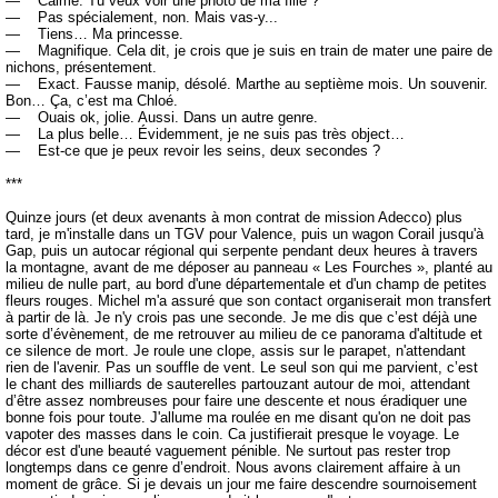
— Calme. Tu veux voir une photo de ma fille ?
— Pas spécialement, non. Mais vas-y...
— Tiens… Ma princesse.
— Magnifique. Cela dit, je crois que je suis en train de mater une paire de
nichons, présentement.
— Exact. Fausse manip, désolé. Marthe au septième mois. Un souvenir.
Bon… Ça, c’est ma Chloé.
— Ouais ok, jolie. Aussi. Dans un autre genre.
— La plus belle… Évidemment, je ne suis pas très object…
— Est-ce que je peux revoir les seins, deux secondes ?
***
Quinze jours (et deux avenants à mon contrat de mission Adecco) plus
tard, je m'installe dans un TGV pour Valence, puis un wagon Corail jusqu'à
Gap, puis un autocar régional qui serpente pendant deux heures à travers
la montagne, avant de me déposer au panneau « Les Fourches », planté au
milieu de nulle part, au bord d'une départementale et d'un champ de petites
fleurs rouges. Michel m'a assuré que son contact organiserait mon transfert
à partir de là. Je n'y crois pas une seconde. Je me dis que c’est déjà une
sorte d’évènement, de me retrouver au milieu de ce panorama d'altitude et
ce silence de mort. Je roule une clope, assis sur le parapet, n'attendant
rien de l'avenir. Pas un souffle de vent. Le seul son qui me parvient, c’est
le chant des milliards de sauterelles partouzant autour de moi, attendant
d’être assez nombreuses pour faire une descente et nous éradiquer une
bonne fois pour toute. J'allume ma roulée en me disant qu'on ne doit pas
vapoter des masses dans le coin. Ca justifierait presque le voyage. Le
décor est d'une beauté vaguement pénible. Ne surtout pas rester trop
longtemps dans ce genre d’endroit. Nous avons clairement affaire à un
moment de grâce. Si je devais un jour me faire descendre sournoisement