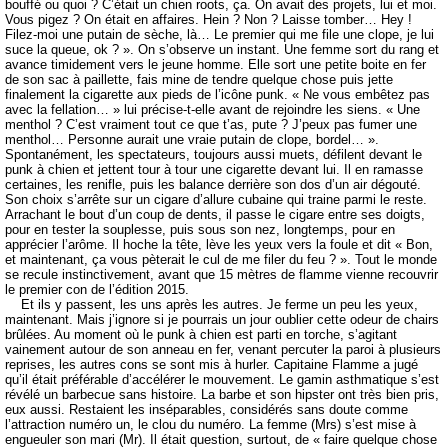
bouffé ou quoi ? C’était un chien roots, ça. On avait des projets, lui et moi.
Vous pigez ? On était en affaires. Hein ? Non ? Laisse tomber… Hey !
Filez-moi une putain de sèche, là… Le premier qui me file une clope, je lui
suce la queue, ok ? ». On s’observe un instant. Une femme sort du rang et
avance timidement vers le jeune homme. Elle sort une petite boite en fer
de son sac à paillette, fais mine de tendre quelque chose puis jette
finalement la cigarette aux pieds de l’icône punk. « Ne vous embêtez pas
avec la fellation… » lui précise-t-elle avant de rejoindre les siens. « Une
menthol ? C’est vraiment tout ce que t’as, pute ? J’peux pas fumer une
menthol… Personne aurait une vraie putain de clope, bordel… ».
Spontanément, les spectateurs, toujours aussi muets, défilent devant le
punk à chien et jettent tour à tour une cigarette devant lui. Il en ramasse
certaines, les renifle, puis les balance derrière son dos d’un air dégouté.
Son choix s’arrête sur un cigare d’allure cubaine qui traine parmi le reste.
Arrachant le bout d’un coup de dents, il passe le cigare entre ses doigts,
pour en tester la souplesse, puis sous son nez, longtemps, pour en
apprécier l’arôme. Il hoche la tête, lève les yeux vers la foule et dit « Bon,
et maintenant, ça vous pèterait le cul de me filer du feu ? ». Tout le monde
se recule instinctivement, avant que 15 mètres de flamme vienne recouvrir
le premier con de l’édition 2015.
Et ils y passent, les uns après les autres. Je ferme un peu les yeux,
maintenant. Mais j’ignore si je pourrais un jour oublier cette odeur de chairs
brûlées. Au moment où le punk à chien est parti en torche, s’agitant
vainement autour de son anneau en fer, venant percuter la paroi à plusieurs
reprises, les autres cons se sont mis à hurler. Capitaine Flamme a jugé
qu’il était préférable d’accélérer le mouvement. Le gamin asthmatique s’est
révélé un barbecue sans histoire. La barbe et son hipster ont très bien pris,
eux aussi. Restaient les inséparables, considérés sans doute comme
l’attraction numéro un, le clou du numéro. La femme (Mrs) s’est mise à
engueuler son mari (Mr). Il était question, surtout, de « faire quelque chose