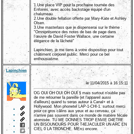
1.Une place VIP pour la prochaine tournée des
Enfoirés, avec accès backstage équipé d'un
chalumeau.
2.Une double fellation offerte par Mary-Kate et Ashley
Olsen.
3.Une masterlass que je dispenserai sur le thème :
"Omniprésence des notes de bas de page dans
l’œuvre de David Foster Wallace, une certaine
élégance de la lâcheté"
Lapinchien, je me tiens à votre disposition pour tout
châtiment corporel public. Merci pour ce bel
enthousiasme.
Lapinchien
le 11/04/2015 à 16:15:11
OG OUI OH OUI OH OUI § mais surtout n'oublie pas
de me retourner la pareille (et l'appareil aussi
d'ailleurs) quand tu seras auteur à Canal+ et à
Hollywood. Mon phonetel LAP-1-CHI-1. surtout merci
pour ce gros câlins aux yeux et au cerveau, ça
n'arrive pas souvent dans ce monde de matière fécale
atomisée. TU ME DONNES TROP ENVIE D4ETRE
UN BISOUNOURS POUR T4EJACULER UN ARC EN
CIEL 0 LA TRONCHE. MErci encore.