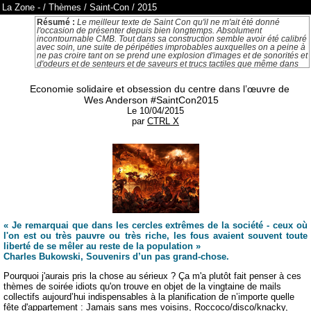
La Zone
-
/
Thèmes
/
Saint-Con
/
2015
Résumé :
Le meilleur texte de Saint Con qu'il ne m'ait été donné
l'occasion de présenter depuis bien longtemps. Absolument
incontournable CMB. Tout dans sa construction semble avoir été calibré
avec soin, une suite de péripéties improbables auxquelles on a peine à
ne pas croire tant on se prend une explosion d'images et de sonorités et
d'odeurs et de senteurs et de saveurs et trucs tactiles que même dans
un Imax sous LSD et Oculus Rift intégral ta race jamais ils ne feront
mieux ces bâtards d'innovateurs de l'Entertainment à la noix. C'est
Economie solidaire et obsession du centre dans l’œuvre de
comme si Quentin Tarantino avait super bien adapté un polar du
poulpe. DES DIALOGUES PLEINS DE GOUAILLE ET DE R2PARTIE
Wes Anderson #SaintCon2015
QUE T4AIMERAIS EN CROISER EN VRAI DES GENS COMME 9A
Le 10/04/2015
TELLEMENT REALISTES QU4ILS N4EXISTENT PAS. C'est un pur chef
par
CTRL X
d'œuvre. Trame narrative de patineur russe surentrainé depuis l'âge de
deux ans et dialysé à l'EPO/pot belge toute son adolescence durant.
MAIS que WES ANDERSON s'en retourne dans son slip ! ça n'a rien à
voir avec lui ! Une fresque sociétale de la contemporanéité qui te fera
fondre comme un camembert zélé en plein cagnard. CTRL X. OH QUE
MAIS JE T4OFFRE MA RONDELLE QUAND TU VEUX § Susurre moi ta
prose en crachotant du liquide séminal dans ma cochlée ! Perfore-moi
le nombril ! Perfore-moi le nombril ! Perfore-moi le nombril ! Perfore-moi
le nombril ! ENCORE § Petite BITCH § ENCORE §
« Je remarquai que dans les cercles extrêmes de la société - ceux où
l'on est ou très pauvre ou très riche, les fous avaient souvent toute
liberté de se mêler au reste de la population »
Charles Bukowski, Souvenirs d’un pas grand-chose.
Pourquoi j'aurais pris la chose au sérieux ? Ça m'a plutôt fait penser à ces
thèmes de soirée idiots qu'on trouve en objet de la vingtaine de mails
collectifs aujourd’hui indispensables à la planification de n’importe quelle
fête d'appartement : Jamais sans mes voisins, Roccoco/disco/knacky,