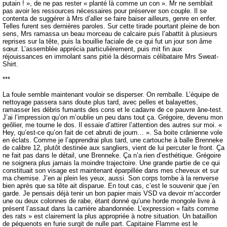
putain ! », de ne pas rester « planté là comme un con ». Mr ne semblait
pas avoir les ressources nécessaires pour préserver son couple. Il se
contenta de suggérer à Mrs d’aller se faire baiser ailleurs, genre en enfer.
Telles furent ses dernières paroles. Sur cette tirade pourtant pleine de bon
sens, Mrs ramassa un beau morceau de calcaire puis l’abattit à plusieurs
reprises sur la tête, puis la bouillie faciale de ce qui fut un jour son âme
sœur. L’assemblée apprécia particulièrement, puis mit fin aux
réjouissances en immolant sans pitié la désormais célibataire Mrs Sweat-
Shirt.
***
La foule semble maintenant vouloir se disperser. On remballe. L’équipe de
nettoyage passera sans doute plus tard, avec pelles et balayettes,
ramasser les débris fumants des cons et le cadavre de ce pauvre âne-test.
J’ai l’impression qu’on m’oublie un peu dans tout ça. Grégoire, devenu mon
geôlier, me tourne le dos. Il essaie d’attirer l’attention des autres sur moi. «
Hey, qu’est-ce qu’on fait de cet abruti de journ… ». Sa boite crânienne vole
en éclats. Comme je l’apprendrai plus tard, une cartouche à balle Brenneke
de calibre 12, plutôt destinée aux sangliers, vient de lui percuter le front. Ça
ne fait pas dans le détail, une Brenneke. Ça n’a rien d’esthétique. Grégoire
ne soignera plus jamais la moindre trajectoire. Une grande partie de ce qui
constituait son visage est maintenant éparpillée dans mes cheveux et sur
ma chemise. J’en ai plein les yeux, aussi. Son corps tombe à la renverse
bien après que sa tête ait disparue. En tout cas, c’est le souvenir que j’en
garde. Je pensais déjà tenir un bon papier mais VSD va devoir m’accorder
une ou deux colonnes de rabe, étant donné qu’une horde mongole livre à
présent l’assaut dans la carrière abandonnée. L’expression « faits comme
des rats » est clairement la plus appropriée à notre situation. Un bataillon
de péquenots en furie surgit de nulle part. Capitaine Flamme est le