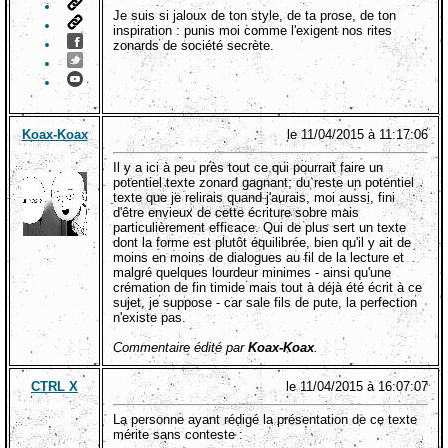
Je suis si jaloux de ton style, de ta prose, de ton
inspiration : punis moi comme l'exigent nos rites
zonards de société secrète.
Koax-Koax
le 11/04/2015 à 11:17:06
Il y a ici à peu près tout ce qui pourrait faire un
potentiel texte zonard gagnant; du reste un potentiel
texte que je relirais quand j'aurais, moi aussi, fini
d'être envieux de cette écriture sobre mais
particulièrement efficace. Qui de plus sert un texte
dont la forme est plutôt équilibrée, bien qu'il y ait de
moins en moins de dialogues au fil de la lecture et
malgré quelques lourdeur minimes - ainsi qu'une
crémation de fin timide mais tout à déjà été écrit à ce
sujet, je suppose - car sale fils de pute, la perfection
n'existe pas.
Commentaire édité par
Koax-Koax
.
CTRL X
le 11/04/2015 à 16:07:07
La personne ayant rédigé la présentation de ce texte
mérite sans conteste :