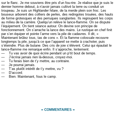
sur le flanc. Je me souviens être pris d’un fou-rire. Je réalise que je suis le
dernier homme debout, à n’avoir jamais cultivé la terre ou conduit un
troupeau. Je suis un Highlander hilare, de la merde plein son froc. Les
bouseux arborent des colliers de perles, des redingotes trouées, des hauts
de forme grotesques et des perruques sanglantes. Ils regroupent les corps
au milieu de la carrière. Quelqu’un relève le lance-flamme. On se dispute
l’équipement. On tient séance autour. On devine son principe de
fonctionnement. On s’arrache la lance des mains. Le rustique en chef finit
par s’en équiper et pointe l’arme vers la pile de cadavres. Il dit, «
Maintenant brûlez tous, tas de cons ». Et la flamme colossale recouvre
longtemps la pile, jusqu’à ce que l’appareil se mette à crachoter, puis
s’éteindre. Plus de butane. Des cris de joie s’élèvent. Celui qui épaulait le
lance-flamme me remarque enfin. Il s’approche, lentement.
— Tu vas avoir de quoi écrire pendant un p’tit bout de temps.
— J’écrirai jamais rien là-dessus, croyez-moi.
— Tu ferais bien de t’y mettre, au contraire.
— Je pourrai jamais.
— T’as plutôt intérêt de t’y mettre, vu ?
— D’accord.
— Bien. Maintenant, fous le camp.
= COMMENTAIRES =