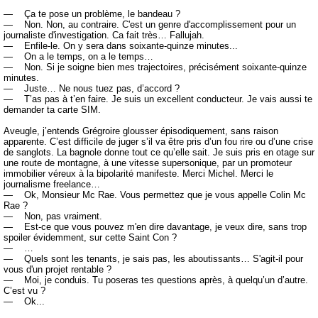
— Ça te pose un problème, le bandeau ?
— Non. Non, au contraire. C'est un genre d'accomplissement pour un
journaliste d'investigation. Ca fait très… Fallujah.
— Enfile-le. On y sera dans soixante-quinze minutes...
— On a le temps, on a le temps…
— Non. Si je soigne bien mes trajectoires, précisément soixante-quinze
minutes.
— Juste… Ne nous tuez pas, d’accord ?
— T’as pas à t’en faire. Je suis un excellent conducteur. Je vais aussi te
demander ta carte SIM.
Aveugle, j’entends Grégroire glousser épisodiquement, sans raison
apparente. C’est difficile de juger s’il va être pris d’un fou rire ou d’une crise
de sanglots. La bagnole donne tout ce qu’elle sait. Je suis pris en otage sur
une route de montagne, à une vitesse supersonique, par un promoteur
immobilier véreux à la bipolarité manifeste. Merci Michel. Merci le
journalisme freelance…
— Ok, Monsieur Mc Rae. Vous permettez que je vous appelle Colin Mc
Rae ?
— Non, pas vraiment.
— Est-ce que vous pouvez m'en dire davantage, je veux dire, sans trop
spoiler évidemment, sur cette Saint Con ?
— …
— Quels sont les tenants, je sais pas, les aboutissants… S'agit-il pour
vous d'un projet rentable ?
— Moi, je conduis. Tu poseras tes questions après, à quelqu’un d’autre.
C’est vu ?
— Ok...