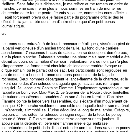
Hellfest. Sans faire plus d'histoires, je me relève et me remets en ordre de
marche. Je ne sais même plus si nous sommes en train de monter ou
descendre cette foutue pente. Je vais y passer, comme les cons officiels.
Il était forcément prévu que je fasse partie du programme officiel dès le
début. Il n'a jamais été question d'autre chose que d'un petit bonus
journalistique.
***
Les cons sont entravés à de lourds anneaux métalliques, vissés au pied de
la paroi vertigineuse d'un ancien front de taille, au fond d’une carrière
abandonnée. D'anciennes traces de calcination se découpent derrière eux,
sur la pierre blanche. J'aimerais prendre une photo mais mon matériel a été
détruit au cours de la mêlée d'hier soir ; volontairement ou non, ça n'a plus
d'importance. La forme semi-circulaire de l'ancienne carrière évoque un
cirque romain, ou le parfait cul de sac. Les participants sont regroupés en
arc de cercle, à bonne distance des cons prisonniers de la façade
rocheuse. Deux hommes débarquent le lance-flamme de la charrette, et le
fixent sur le dos d'un colosse encagoulé que je n’avais pas remarqué
jusqu'ici. Je l’appellerai Capitaine Flamme. L'équipement pyrotechnique me
rappelle ce bon vieux Mad-Max 2, Le Guerrier de la Route : deux bouteilles
de butane grossièrement soudées à un sac à dos en ferraille. Capitaine
Flamme pointe la lance vers l'assemblée, qui s'écarte d’un mouvement de
panique. C.F cherche visiblement une cible sur laquelle tester son matériel.
Il m'aperçoit, s’immobilise. L'urine dégouline le long de ma jambe. Grégoire,
toujours à mes côtés, lui adresse un signe négatif de la tête. Le poney
broute à l'écart. C.F ouvre une vanne et se campe sur ses jambes. Il
appuie sur la détente et libère une flamme irréelle qui embrase
instantanément le petit dada. Il faut entendre une fois dans sa vie un poney