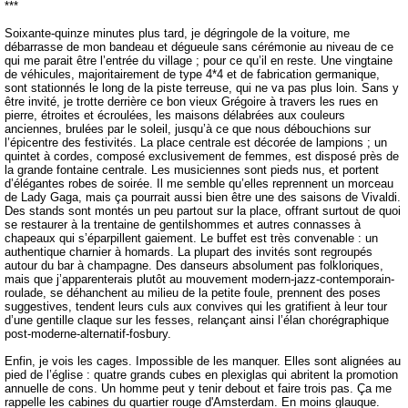
***
Soixante-quinze minutes plus tard, je dégringole de la voiture, me
débarrasse de mon bandeau et dégueule sans cérémonie au niveau de ce
qui me parait être l’entrée du village ; pour ce qu’il en reste. Une vingtaine
de véhicules, majoritairement de type 4*4 et de fabrication germanique,
sont stationnés le long de la piste terreuse, qui ne va pas plus loin. Sans y
être invité, je trotte derrière ce bon vieux Grégoire à travers les rues en
pierre, étroites et écroulées, les maisons délabrées aux couleurs
anciennes, brulées par le soleil, jusqu’à ce que nous débouchions sur
l’épicentre des festivités. La place centrale est décorée de lampions ; un
quintet à cordes, composé exclusivement de femmes, est disposé près de
la grande fontaine centrale. Les musiciennes sont pieds nus, et portent
d’élégantes robes de soirée. Il me semble qu’elles reprennent un morceau
de Lady Gaga, mais ça pourrait aussi bien être une des saisons de Vivaldi.
Des stands sont montés un peu partout sur la place, offrant surtout de quoi
se restaurer à la trentaine de gentilshommes et autres connasses à
chapeaux qui s’éparpillent gaiement. Le buffet est très convenable : un
authentique charnier à homards. La plupart des invités sont regroupés
autour du bar à champagne. Des danseurs absolument pas folkloriques,
mais que j’apparenterais plutôt au mouvement modern-jazz-contemporain-
roulade, se déhanchent au milieu de la petite foule, prennent des poses
suggestives, tendent leurs culs aux convives qui les gratifient à leur tour
d’une gentille claque sur les fesses, relançant ainsi l’élan chorégraphique
post-moderne-alternatif-fosbury.
Enfin, je vois les cages. Impossible de les manquer. Elles sont alignées au
pied de l’église : quatre grands cubes en plexiglas qui abritent la promotion
annuelle de cons. Un homme peut y tenir debout et faire trois pas. Ça me
rappelle les cabines du quartier rouge d'Amsterdam. En moins glauque.