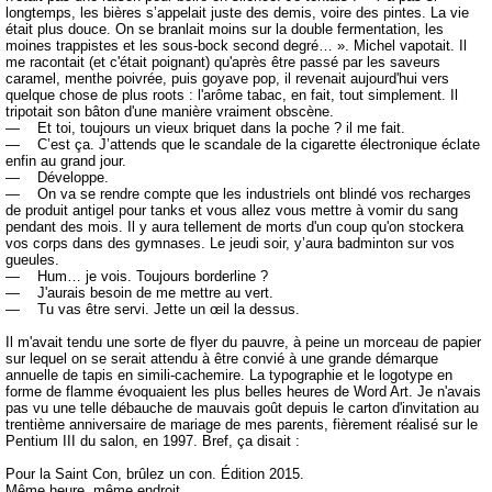
longtemps, les bières s’appelait juste des demis, voire des pintes. La vie
était plus douce. On se branlait moins sur la double fermentation, les
moines trappistes et les sous-bock second degré… ». Michel vapotait. Il
me racontait (et c'était poignant) qu'après être passé par les saveurs
caramel, menthe poivrée, puis goyave pop, il revenait aujourd'hui vers
quelque chose de plus roots : l'arôme tabac, en fait, tout simplement. Il
tripotait son bâton d'une manière vraiment obscène.
— Et toi, toujours un vieux briquet dans la poche ? il me fait.
— C’est ça. J’attends que le scandale de la cigarette électronique éclate
enfin au grand jour.
— Développe.
— On va se rendre compte que les industriels ont blindé vos recharges
de produit antigel pour tanks et vous allez vous mettre à vomir du sang
pendant des mois. Il y aura tellement de morts d'un coup qu'on stockera
vos corps dans des gymnases. Le jeudi soir, y’aura badminton sur vos
gueules.
— Hum… je vois. Toujours borderline ?
— J'aurais besoin de me mettre au vert.
— Tu vas être servi. Jette un œil la dessus.
Il m'avait tendu une sorte de flyer du pauvre, à peine un morceau de papier
sur lequel on se serait attendu à être convié à une grande démarque
annuelle de tapis en simili-cachemire. La typographie et le logotype en
forme de flamme évoquaient les plus belles heures de Word Art. Je n'avais
pas vu une telle débauche de mauvais goût depuis le carton d'invitation au
trentième anniversaire de mariage de mes parents, fièrement réalisé sur le
Pentium III du salon, en 1997. Bref, ça disait :
Pour la Saint Con, brûlez un con. Édition 2015.
Même heure, même endroit.