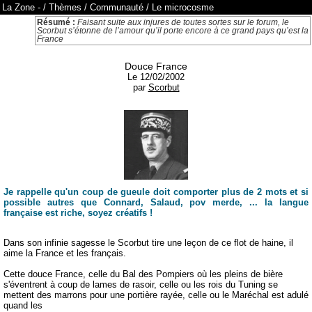
La Zone
-
/
Thèmes
/
Communauté
/
Le microcosme
Résumé :
Faisant suite aux injures de toutes sortes sur le forum, le
Scorbut s’étonne de l’amour qu’il porte encore à ce grand pays qu’est la
France
Douce France
Le 12/02/2002
par
Scorbut
Je rappelle qu'un coup de gueule doit comporter plus de 2 mots et si
possible autres que Connard, Salaud, pov merde, ... la langue
française est riche, soyez créatifs !
Dans son infinie sagesse le Scorbut tire une leçon de ce flot de haine, il
aime la France et les français.
Cette douce France, celle du Bal des Pompiers où les pleins de bière
s'éventrent à coup de lames de rasoir, celle ou les rois du Tuning se
mettent des marrons pour une portière rayée, celle ou le Maréchal est adulé
quand les