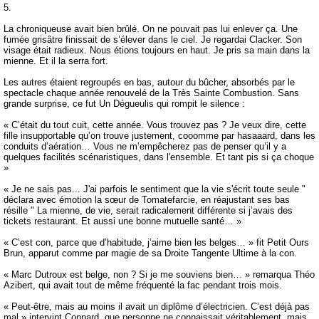
5.
La chroniqueuse avait bien brûlé. On ne pouvait pas lui enlever ça. Une
fumée grisâtre finissait de s’élever dans le ciel. Je regardai Clacker. Son
visage était radieux. Nous étions toujours en haut. Je pris sa main dans la
mienne. Et il la serra fort.
Les autres étaient regroupés en bas, autour du bûcher, absorbés par le
spectacle chaque année renouvelé de la Très Sainte Combustion. Sans
grande surprise, ce fut Un Dégueulis qui rompit le silence :
« C’était du tout cuit, cette année. Vous trouvez pas ? Je veux dire, cette
fille insupportable qu’on trouve justement, cooomme par hasaaard, dans les
conduits d’aération… Vous ne m’empêcherez pas de penser qu’il y a
quelques facilités scénaristiques, dans l'ensemble. Et tant pis si ça choque
»
« Je ne sais pas... J'ai parfois le sentiment que la vie s'écrit toute seule "
déclara avec émotion la sœur de Tomatefarcie, en réajustant ses bas
résille " La mienne, de vie, serait radicalement différente si j’avais des
tickets restaurant. Et aussi une bonne mutuelle santé… »
« C’est con, parce que d’habitude, j’aime bien les belges… » fit Petit Ours
Brun, apparut comme par magie de sa Droite Tangente Ultime à la con.
« Marc Dutroux est belge, non ? Si je me souviens bien… » remarqua Théo
Azibert, qui avait tout de même fréquenté la fac pendant trois mois.
« Peut-être, mais au moins il avait un diplôme d’électricien. C’est déjà pas
mal » intervint Connard, que personne ne connaissait véritablement, mais