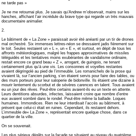
ne tarde pas »
Je ne me retournai plus. Je savais qu’Andrew m’observait, mains sur les
hanches, affichant l’air incrédule du brave type qui regarde un très mauvais
documentaire animalier.
2.
Le bâtiment de « La Zone » paraissait avoir été anéanti par un tir de drones
mal orchestré. Six immenses lettres-néon se dressaient jadis fièrement sur
le toit. Seules restaient un « L », un « E », et surtout, en dépit de tous les
affronts météorologiques, malgré les frappes approximatives de missiles
téléguidés et les tentatives moins exubérantes de vandalisme ordinaire,
restait encore ce grand beau « Z », arrogant, de guingois, ne tenant
certainement plus qu’à une vis. Les consonnes et voyelles restantes
avaient dégringolé au pied de l’immeuble. Les romanichels de la prose qui
vivaient là, sur l’ancien parking, s’en étaient servis pour faire des tables, ou
des murs porteurs pour leur saloperie de bidonville. Ils étaient une dizaine à
mourir lentement du scorbut et de sévères carences en talent. Tous avaient
eu un jour des rêves. Peut-être certains avaient-ils eu un texte en attente.
Leurs dentitions absurdes, infectes, laissaient croire que nombre d’entre
eux avaient sombré dans le rondel. Peut-être même la ballade. Loques
humaines. Immondices. Rien ne leur interdisait l’accès au bâtiment, à
présent que celui-ci était en ruines. Cependant, ils restaient dehors.
L’immeuble de« La Zone », représentait encore quelque chose, dans ce
quartier de la ville.
On se souvenait.
Les plus sérieux dégâts sur la façade se situaient au niveau du quatrième