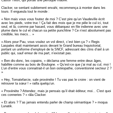
Castor Tillon, qui portait une perruque mauve.
Clacker, se sentant subitement envahi, recommença à monter dans les
tours. Il engueula tout le monde :
« Non mais vous vous foutez de moi ? C’est pire qu’un Vaudeville écrit
avec les pieds, votre truc ! Ça fait des mois que je me pèle le cul ici, tout
seul, et là, comme par hasard, vous débarquez en file indienne avec une
plume dans le cul et chacun sa petite punchline ? Ce n’est absolument pas
crédible, les mecs… »
« Alors pour Pau, vous voulez un vol direct, c’est bien ça ? » Regis
Laspales était maintenant assis devant le Grand bureau Inquisitorial,
portant un uniforme d’employé de la SNCF, adressant des clins d’œil à un
public qui, sauf erreur de ma part, n’existait pas.
« Ben dis-donc, les copains, » déclama une femme entre deux âges,
habillée comme au bois de Boulogne. « Qu’est-ce que j’ai mal au cul, moi !
L’un d’entre vous connaitrait-il un bon ostéopathe, conventionné secteur 2 ?
»
« Hey, Tomatefarcie, sale proxénète ! Tu vas pas le croire : on vient de
retrouver ta sœur ! » railla quelqu’un.
« Proxénète ? Attendez, mais je pensais qu’il était éditeur, moi... C'est quoi
ces conneries ? » râla Clacker.
« Et alors ? T’as jamais entendu parler de champ sémantique ? » moqua
Lunatik.