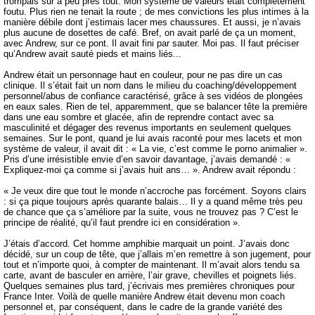
trompais sur à peu près tout. Mon système de valeurs était complètement
foutu. Plus rien ne tenait la route ; de mes convictions les plus intimes à la
manière débile dont j’estimais lacer mes chaussures. Et aussi, je n’avais
plus aucune de dosettes de café. Bref, on avait parlé de ça un moment,
avec Andrew, sur ce pont. Il avait fini par sauter. Moi pas. Il faut préciser
qu’Andrew avait sauté pieds et mains liés...
Andrew était un personnage haut en couleur, pour ne pas dire un cas
clinique. Il s’était fait un nom dans le milieu du coaching/développement
personnel/abus de confiance caractérisé, grâce à ses vidéos de plongées
en eaux sales. Rien de tel, apparemment, que se balancer tête la première
dans une eau sombre et glacée, afin de reprendre contact avec sa
masculinité et dégager des revenus importants en seulement quelques
semaines. Sur le pont, quand je lui avais raconté pour mes lacets et mon
système de valeur, il avait dit : « La vie, c’est comme le porno animalier ».
Pris d’une irrésistible envie d’en savoir davantage, j’avais demandé : «
Expliquez-moi ça comme si j’avais huit ans… ». Andrew avait répondu :
« Je veux dire que tout le monde n’accroche pas forcément. Soyons clairs
: si ça pique toujours après quarante balais… Il y a quand même très peu
de chance que ça s’améliore par la suite, vous ne trouvez pas ? C’est le
principe de réalité, qu’il faut prendre ici en considération ».
J’étais d’accord. Cet homme amphibie marquait un point. J’avais donc
décidé, sur un coup de tête, que j’allais m’en remettre à son jugement, pour
tout et n’importe quoi, à compter de maintenant. Il m’avait alors tendu sa
carte, avant de basculer en arrière, l’air grave, chevilles et poignets liés.
Quelques semaines plus tard, j’écrivais mes premières chroniques pour
France Inter. Voilà de quelle manière Andrew était devenu mon coach
personnel et, par conséquent, dans le cadre de la grande variété des