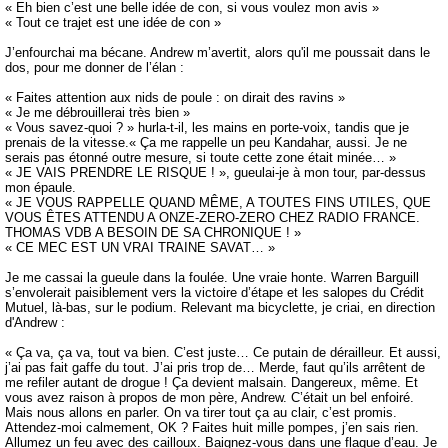
« Eh bien c’est une belle idée de con, si vous voulez mon avis »
« Tout ce trajet est une idée de con »
J’enfourchai ma bécane. Andrew m’avertit, alors qu'il me poussait dans le
dos, pour me donner de l’élan :
« Faites attention aux nids de poule : on dirait des ravins »
« Je me débrouillerai très bien »
« Vous savez-quoi ? » hurla-t-il, les mains en porte-voix, tandis que je
prenais de la vitesse.« Ça me rappelle un peu Kandahar, aussi. Je ne
serais pas étonné outre mesure, si toute cette zone était minée… »
« JE VAIS PRENDRE LE RISQUE ! », gueulai-je à mon tour, par-dessus
mon épaule.
« JE VOUS RAPPELLE QUAND MÊME, A TOUTES FINS UTILES, QUE
VOUS ÊTES ATTENDU A ONZE-ZERO-ZERO CHEZ RADIO FRANCE.
THOMAS VDB A BESOIN DE SA CHRONIQUE ! »
« CE MEC EST UN VRAI TRAINE SAVAT… »
Je me cassai la gueule dans la foulée. Une vraie honte. Warren Barguill
s’envolerait paisiblement vers la victoire d’étape et les salopes du Crédit
Mutuel, là-bas, sur le podium. Relevant ma bicyclette, je criai, en direction
d'Andrew :
« Ça va, ça va, tout va bien. C’est juste… Ce putain de dérailleur. Et aussi,
j’ai pas fait gaffe du tout. J’ai pris trop de… Merde, faut qu’ils arrêtent de
me refiler autant de drogue ! Ça devient malsain. Dangereux, même. Et
vous avez raison à propos de mon père, Andrew. C’était un bel enfoiré.
Mais nous allons en parler. On va tirer tout ça au clair, c’est promis.
Attendez-moi calmement, OK ? Faites huit mille pompes, j’en sais rien.
Allumez un feu avec des cailloux. Baignez-vous dans une flaque d’eau. Je