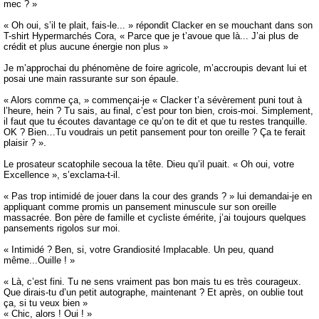
mec ? »
« Oh oui, s’il te plait, fais-le... » répondit Clacker en se mouchant dans son
T-shirt Hypermarchés Cora, « Parce que je t’avoue que là... J’ai plus de
crédit et plus aucune énergie non plus »
Je m’approchai du phénomène de foire agricole, m’accroupis devant lui et
posai une main rassurante sur son épaule.
« Alors comme ça, » commençai-je « Clacker t’a sévèrement puni tout à
l’heure, hein ? Tu sais, au final, c’est pour ton bien, crois-moi. Simplement,
il faut que tu écoutes davantage ce qu’on te dit et que tu restes tranquille.
OK ? Bien…Tu voudrais un petit pansement pour ton oreille ? Ça te ferait
plaisir ? ».
Le prosateur scatophile secoua la tête. Dieu qu’il puait. « Oh oui, votre
Excellence », s’exclama-t-il.
« Pas trop intimidé de jouer dans la cour des grands ? » lui demandai-je en
appliquant comme promis un pansement minuscule sur son oreille
massacrée. Bon père de famille et cycliste émérite, j’ai toujours quelques
pansements rigolos sur moi.
« Intimidé ? Ben, si, votre Grandiosité Implacable. Un peu, quand
même...Ouille ! »
« Là, c’est fini. Tu ne sens vraiment pas bon mais tu es très courageux.
Que dirais-tu d’un petit autographe, maintenant ? Et après, on oublie tout
ça, si tu veux bien »
« Chic, alors ! Oui ! »