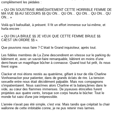
complètement les pédales :
« QU ON SOUSTRAIE IMMÉDIATEMENT CETTE HORRIBLE FEMME DE
MA VUE §§ AU SECOURS §§ QU ON… QU ON… QU ON… QU ON... QU
ON... »
Voilà qu’il bafouillait, à présent. Il fit un effort immense sur lui-même, et
hurla encore :
« QU ON LA BRULE §§ JE VEUX QUE CETTE FEMME BRULE §§
C4EST UN ORDRE §§ ».
Que pouvions nous faire ? C’était le Grand inquisiteur, après tout.
Les fidèles membres de La Zone descendirent en vitesse sur le parking du
bâtiment et, avec un savoir-faire remarquable, bâtirent en moins d’une
demi-heure un magnifique bûcher à connasse. Quand tout fut prêt, ils nous
firent signe.
Clacker et moi étions restés au quatrième, giflant à tour de rôle Charline
Vonhoenacker pour patienter, dans de grands éclats de rire. La tension
sexuelle entre nous était décidément palpable. Mais nos compagnons
s'impatientaient. Nous saisîmes alors Charline et la balançâmes dans le
vide, au cœur des flammes immenses. De joyeuses étincelles furent
projetées aux quatre vents, lorsque son corps heurta le bûcher. Tout le
monde fut saisi d'une joie irrépressible.
L'année n'avait pas été simple, c'est vrai. Mais tandis que crépitait la chair
wallonne de cette imbitable conne, je ne pus retenir mes larmes.