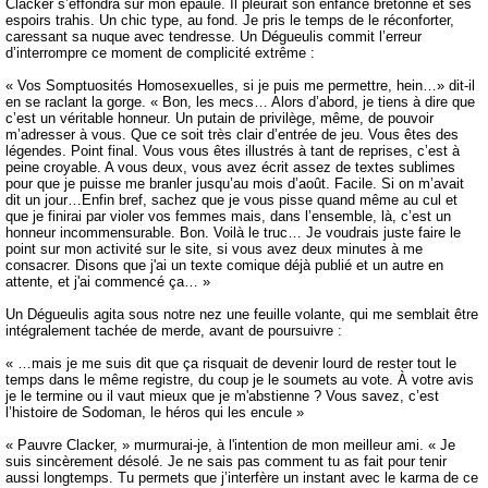
Clacker s’effondra sur mon épaule. Il pleurait son enfance bretonne et ses
espoirs trahis. Un chic type, au fond. Je pris le temps de le réconforter,
caressant sa nuque avec tendresse. Un Dégueulis commit l’erreur
d’interrompre ce moment de complicité extrême :
« Vos Somptuosités Homosexuelles, si je puis me permettre, hein…» dit-il
en se raclant la gorge. « Bon, les mecs… Alors d’abord, je tiens à dire que
c’est un véritable honneur. Un putain de privilège, même, de pouvoir
m’adresser à vous. Que ce soit très clair d’entrée de jeu. Vous êtes des
légendes. Point final. Vous vous êtes illustrés à tant de reprises, c’est à
peine croyable. A vous deux, vous avez écrit assez de textes sublimes
pour que je puisse me branler jusqu’au mois d’août. Facile. Si on m’avait
dit un jour…Enfin bref, sachez que je vous pisse quand même au cul et
que je finirai par violer vos femmes mais, dans l’ensemble, là, c’est un
honneur incommensurable. Bon. Voilà le truc… Je voudrais juste faire le
point sur mon activité sur le site, si vous avez deux minutes à me
consacrer. Disons que j'ai un texte comique déjà publié et un autre en
attente, et j'ai commencé ça… »
Un Dégueulis agita sous notre nez une feuille volante, qui me semblait être
intégralement tachée de merde, avant de poursuivre :
« …mais je me suis dit que ça risquait de devenir lourd de rester tout le
temps dans le même registre, du coup je le soumets au vote. À votre avis
je le termine ou il vaut mieux que je m'abstienne ? Vous savez, c’est
l’histoire de Sodoman, le héros qui les encule »
« Pauvre Clacker, » murmurai-je, à l'intention de mon meilleur ami. « Je
suis sincèrement désolé. Je ne sais pas comment tu as fait pour tenir
aussi longtemps. Tu permets que j’interfère un instant avec le karma de ce