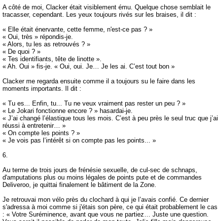
A côté de moi, Clacker était visiblement ému. Quelque chose semblait le
tracasser, cependant. Les yeux toujours rivés sur les braises, il dit :
« Elle était énervante, cette femme, n'est-ce pas ? »
« Oui, très » répondis-je.
« Alors, tu les as retrouvés ? »
« De quoi ? »
« Tes identifiants, tête de linotte ».
« Ah. Oui » fis-je. « Oui, oui. Je… Je les ai. C’est tout bon »
Clacker me regarda ensuite comme il a toujours su le faire dans les
moments importants. Il dit :
« Tu es... Enfin, tu... Tu ne veux vraiment pas rester un peu ? »
« Le Jokari fonctionne encore ? » hasardai-je.
« J’ai changé l’élastique tous les mois. C’est à peu près le seul truc que j’ai
réussi à entretenir… »
« On compte les points ? »
« Je vois pas l’intérêt si on compte pas les points... »
6.
Au terme de trois jours de frénésie sexuelle, de cul-sec de schnaps,
d'amputations plus ou moins légales de points pute et de commandes
Deliveroo, je quittai finalement le bâtiment de la Zone.
Je retrouvai mon vélo près du clochard à qui je l’avais confié. Ce dernier
s'adressa à moi comme si j'étais son père, ce qui était probablement le cas
: « Votre Suréminence, avant que vous ne partiez… Juste une question.