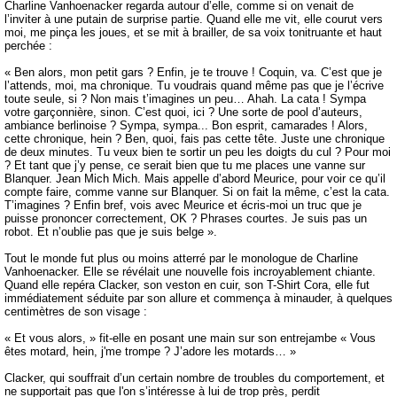
Charline Vanhoenacker regarda autour d’elle, comme si on venait de
l’inviter à une putain de surprise partie. Quand elle me vit, elle courut vers
moi, me pinça les joues, et se mit à brailler, de sa voix tonitruante et haut
perchée :
« Ben alors, mon petit gars ? Enfin, je te trouve ! Coquin, va. C’est que je
l’attends, moi, ma chronique. Tu voudrais quand même pas que je l’écrive
toute seule, si ? Non mais t’imagines un peu… Ahah. La cata ! Sympa
votre garçonnière, sinon. C’est quoi, ici ? Une sorte de pool d’auteurs,
ambiance berlinoise ? Sympa, sympa... Bon esprit, camarades ! Alors,
cette chronique, hein ? Ben, quoi, fais pas cette tête. Juste une chronique
de deux minutes. Tu veux bien te sortir un peu les doigts du cul ? Pour moi
? Et tant que j’y pense, ce serait bien que tu me places une vanne sur
Blanquer. Jean Mich Mich. Mais appelle d’abord Meurice, pour voir ce qu’il
compte faire, comme vanne sur Blanquer. Si on fait la même, c’est la cata.
T’imagines ? Enfin bref, vois avec Meurice et écris-moi un truc que je
puisse prononcer correctement, OK ? Phrases courtes. Je suis pas un
robot. Et n’oublie pas que je suis belge ».
Tout le monde fut plus ou moins atterré par le monologue de Charline
Vanhoenacker. Elle se révélait une nouvelle fois incroyablement chiante.
Quand elle repéra Clacker, son veston en cuir, son T-Shirt Cora, elle fut
immédiatement séduite par son allure et commença à minauder, à quelques
centimètres de son visage :
« Et vous alors, » fit-elle en posant une main sur son entrejambe « Vous
êtes motard, hein, j'me trompe ? J’adore les motards… »
Clacker, qui souffrait d’un certain nombre de troubles du comportement, et
ne supportait pas que l'on s’intéresse à lui de trop près, perdit