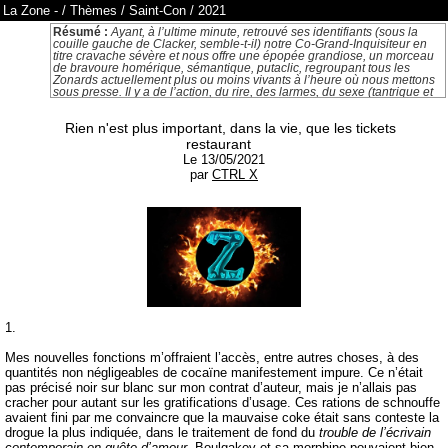
La Zone
-
/
Thèmes
/
Saint-Con
/
2021
Résumé :
Ayant, à l’ultime minute, retrouvé ses identifiants (sous la
couille gauche de Clacker, semble-t-il) notre Co-Grand-Inquisiteur en
titre cravache sévère et nous offre une épopée grandiose, un morceau
de bravoure homérique, sémantique, putaclic, regroupant tous les
Zonards actuellement plus ou moins vivants à l’heure où nous mettons
sous presse. Il y a de l’action, du rire, des larmes, du sexe (tantrique et
frénétique), et de la poudre pour le nez : bref, notre homme est mûr pour
Hollywood. Espérons que ce ne soit pas là son chant du cygne (et
Rien n'est plus important, dans la vie, que les tickets
n’oubliez pas de voter pour moi)
restaurant
Le 13/05/2021
par
CTRL X
1.
Mes nouvelles fonctions m’offraient l’accès, entre autres choses, à des
quantités non négligeables de cocaïne manifestement impure. Ce n’était
pas précisé noir sur blanc sur mon contrat d’auteur, mais je n’allais pas
cracher pour autant sur les gratifications d’usage. Ces rations de schnouffe
avaient fini par me convaincre que la mauvaise coke était sans conteste la
drogue la plus indiquée, dans le traitement de fond du
trouble de l’écrivain
contemporain en quête d’amour
. Boulgakov et sa morphine pouvaient bien