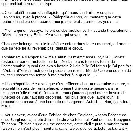
qui semblait être un chic type.
« C’est plutôt un bon chauffagiste, qu’il nous faudrait... » soupira
Lapinchien, avec à propos. « Pédophile ou non, du moment que cette
foutue chaudière soit réparée, moi je suis prêt à fermer les yeux… »
« Y’en a qui ont essayé, ils ont eu des problèmes ! » scanda théâtralement
Régis Laspales. « Enfin, c’est vous qui voyez... »
Charogne balança ensuite le célèbre acteur dans le feu mourant, affirmant
que sa tête ne lui revenait pas, depuis le début.
Tomatefarcie s'emporta : « Mais enfin, tu m’emmerdes, Sylvie ! Tickets
restaurant par ci, mutuelle par là... Ne t'ai-je pas toujours fourni de
l’homéopathie, quand t’en avais besoin ? Hein ? Je l’ai fait ou je l’ai pas fait
? Autant d'Arnica 15ch que tu puisses en rêver... Merde ! Je prends soin de
toi et tu passes ton temps à me cracher à la gueule… »
« L’homéopathie, c’est vrai que c’est efficace dans une certaine mesure, »
répondit la sœur de Tomatefarcie, prenant une courte pause dans la
fellation qu’elle offrait à Dourak « ...mais j’aurais quand même besoin de
lunettes de vue, faut pas déconner. Pas plus tard que l’autre jour, j’ai
proposé une passe à une borne de rechargement Autolib’… Non, ça la fout
mal ! »
« Vous savez, avant d’être Fabrice de chez Carglass, » tenta Fabrice de
chez Carglass, « j’ai été Julien de chez Cétélem et Paul de chez Bouygues
Telecom. Eh bien en ce qui me concerne, cette vieille pute a parfaitement
raison : rien n’est plus important, dans la vie, que les tickets restaurant »