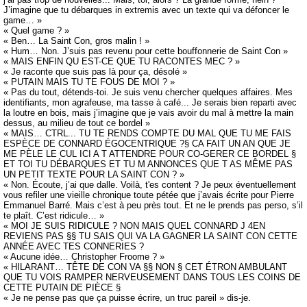
J’imagine que tu débarques in extremis avec un texte qui va défoncer le
game… »
« Quel game ? »
« Ben… La Saint Con, gros malin ! »
« Hum… Non. J’suis pas revenu pour cette bouffonnerie de Saint Con »
« MAIS ENFIN QU EST-CE QUE TU RACONTES MEC ? »
« Je raconte que suis pas là pour ça, désolé »
« PUTAIN MAIS TU TE FOUS DE MOI ? »
« Pas du tout, détends-toi. Je suis venu chercher quelques affaires. Mes
identifiants, mon agrafeuse, ma tasse à café... Je serais bien reparti avec
la loutre en bois, mais j’imagine que je vais avoir du mal à mettre la main
dessus, au milieu de tout ce bordel »
« MAIS… CTRL... TU TE RENDS COMPTE DU MAL QUE TU ME FAIS
ESPÈCE DE CONNARD ÉGOCENTRIQUE ?§ CA FAIT UN AN QUE JE
ME PÈLE LE CUL ICI A T ATTENDRE POUR CO-GERER CE BORDEL §
ET TOI TU DÉBARQUES ET TU M ANNONCES QUE T AS MÊME PAS
UN PETIT TEXTE POUR LA SAINT CON ? »
« Non. Écoute, j’ai que dalle. Voilà, t'es content ? Je peux éventuellement
vous refiler une vieille chronique toute pétée que j’avais écrite pour Pierre
Emmanuel Barré. Mais c’est à peu près tout. Et ne le prends pas perso, s’il
te plaît. C’est ridicule… »
« MOI JE SUIS RIDICULE ? NON MAIS QUEL CONNARD J 4EN
REVIENS PAS §§ TU SAIS QUI VA LA GAGNER LA SAINT CON CETTE
ANNÉE AVEC TES CONNERIES ?
« Aucune idée… Christopher Froome ? »
« HILARANT… TÊTE DE CON VA §§ NON § CET ÉTRON AMBULANT
QUE TU VOIS RAMPER NERVEUSEMENT DANS TOUS LES COINS DE
CETTE PUTAIN DE PIÈCE §
« Je ne pense pas que ça puisse écrire, un truc pareil » dis-je.