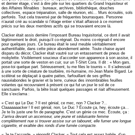
et dernier étage, c’est à dire pile sur les quartiers du Grand Inquisiteur et
des Affaires Minables : bureaux, archives, bibliothèque, douches
collectives, espace trépanation, salle de réunion, etc... Murs écroulés, sols
perforés. Tout cela traversé par de fréquentes bourrasques. Personne
n’aurait crié au scandale si l’étage entier s’était affaissé à ce moment
précis sur les deux membres actifs qui se trouvaient encore là.
Clacker était assis derrière l’imposant Bureau Inquisitorial, ce dont il avait
légitimement le droit, puisqu’il co-régnait. Du moins co-régnait-il encore
pour quelques jours. Ce bureau était le seul meuble véritablement
authentifiable, dans cette pièce abondement aérée. Toute chaise ayant
disparu du décor, Clacker était vautré sur un entassement de pneus de
mobylette. Visiblement soucieux d’accorder son apparence à son assise, il
portait une sorte de veston en cuir, sur un T-Shirt Cora. Il dit : « Mon gars,
pose-toi quelque part. Sérieusement, tu me files le tournis ». Il s’adressait
à une sorte de créature de tourbière, mi-humaine, mi-Jean Marie Bigard. Le
scélérat se déplaçait à quatre pattes, farfouillant de ses griffes
nauséabondes le gravier et la terre, curieux des innombrables feuilles
volantes qui recouvraient à présent ce qui fut un jour le sol de ce
sanctuaire. Parfois, la bête lisait quelques passages et riait affreusement.
Elle s’exclama :
« C’est qui Le Duc ? Il est génial, ce mec, non ? Clacker ?...
Claaaaaaacker ! Il est génial, non, Le Duc ? Écoute ça, hey, écoute ça…
Je te lis juste une fin de paragraphe. C’est un génie ce mec. Écoute, ça :
J’arriva devant un ascenseur, une jeune et séduisante femme
complètement nue si trouver assise sur un tabouret, elle fumer une longue
cigarette, et exaltée des ronds d’une fumée compacte.
« Je te l’accorde, » répondit Clacker, « Tout cela est assez habile, d’un