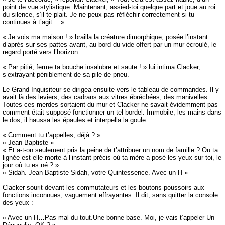
point de vue stylistique. Maintenant, assied-toi quelque part et joue au roi
du silence, s’il te plait. Je ne peux pas réfléchir correctement si tu
continues à t’agit… »
« Je vois ma maison ! » brailla la créature dimorphique, posée l’instant
d’après sur ses pattes avant, au bord du vide offert par un mur écroulé, le
regard porté vers l’horizon.
« Par pitié, ferme ta bouche insalubre et saute ! » lui intima Clacker,
s’extrayant péniblement de sa pile de pneu.
Le Grand Inquisiteur se dirigea ensuite vers le tableau de commandes. Il y
avait là des leviers, des cadrans aux vitres ébréchées, des manivelles…
Toutes ces merdes sortaient du mur et Clacker ne savait évidemment pas
comment était supposé fonctionner un tel bordel. Immobile, les mains dans
le dos, il haussa les épaules et interpella la goule :
« Comment tu t’appelles, déjà ? »
« Jean Baptiste »
« Et a-t-on seulement pris la peine de t’attribuer un nom de famille ? Ou ta
lignée est-elle morte à l’instant précis où ta mère a posé les yeux sur toi, le
jour où tu es né ? »
« Sidah. Jean Baptiste Sidah, votre Quintessence. Avec un H »
Clacker sourit devant les commutateurs et les boutons-poussoirs aux
fonctions inconnues, vaguement effrayantes. Il dit, sans quitter la console
des yeux :
« Avec un H…Pas mal du tout.Une bonne base. Moi, je vais t’appeler Un