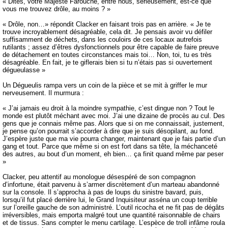
« Dites, votre Majesté Farouche, entre nous, sérieusement, est-ce que
vous me trouvez drôle, au moins ? »
« Drôle, non…» répondit Clacker en faisant trois pas en arrière. « Je te
trouve incroyablement désagréable, cela dit. Je pensais avoir vu défiler
suffisamment de déchets, dans les couloirs de ces locaux autrefois
rutilants ; assez d’êtres dysfonctionnels pour être capable de faire preuve
de détachement en toutes circonstances mais toi… Non, toi, tu es très
désagréable. En fait, je te giflerais bien si tu n’étais pas si ouvertement
dégueulasse »
Un Dégueulis rampa vers un coin de la pièce et se mit à griffer le mur
nerveusement. Il murmura :
« J’ai jamais eu droit à la moindre sympathie, c’est dingue non ? Tout le
monde est plutôt méchant avec moi. J’ai une dizaine de procès au cul. Des
gens que je connais même pas. Alors que si on me connaissait, justement,
je pense qu’on pourrait s’accorder à dire que je suis désopilant, au fond.
J’espère juste que ma vie pourra changer, maintenant que je fais partie d’un
gang et tout. Parce que même si on est fort dans sa tête, la méchanceté
des autres, au bout d’un moment, eh bien… ça finit quand même par peser
»
Clacker, peu attentif au monologue désespéré de son compagnon
d’infortune, était parvenu à s’armer discrètement d’un marteau abandonné
sur la console. Il s’approcha à pas de loups du sinistre bavard, puis,
lorsqu’il fut placé derrière lui, le Grand Inquisiteur asséna un coup terrible
sur l’oreille gauche de son administré. L’outil ricocha et ne fit pas de dégâts
irréversibles, mais emporta malgré tout une quantité raisonnable de chairs
et de tissus. Sans compter le menu cartilage. L’espèce de troll infâme roula