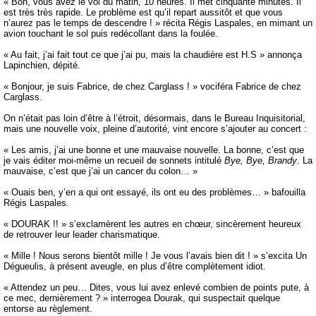
« Bon, vous avez le vol du matin, 10 heures. Il met cinquante minutes. Il
est très très rapide. Le problème est qu’il repart aussitôt et que vous
n’aurez pas le temps de descendre ! » récita Régis Laspales, en mimant un
avion touchant le sol puis redécollant dans la foulée.
« Au fait, j’ai fait tout ce que j’ai pu, mais la chaudière est H.S » annonça
Lapinchien, dépité.
« Bonjour, je suis Fabrice, de chez Carglass ! » vociféra Fabrice de chez
Carglass.
On n’était pas loin d’être à l’étroit, désormais, dans le Bureau Inquisitorial,
mais une nouvelle voix, pleine d’autorité, vint encore s’ajouter au concert :
« Les amis, j’ai une bonne et une mauvaise nouvelle. La bonne, c’est que
je vais éditer moi-même un recueil de sonnets intitulé
Bye, Bye, Brandy
. La
mauvaise, c’est que j’ai un cancer du colon… »
« Ouais ben, y’en a qui ont essayé, ils ont eu des problèmes… » bafouilla
Régis Laspales.
« DOURAK !! » s’exclamèrent les autres en chœur, sincèrement heureux
de retrouver leur leader charismatique.
« Mille ! Nous serons bientôt mille ! Je vous l’avais bien dit ! » s’excita Un
Dégueulis, à présent aveugle, en plus d’être complètement idiot.
« Attendez un peu… Dites, vous lui avez enlevé combien de points pute, à
ce mec, dernièrement ? » interrogea Dourak, qui suspectait quelque
entorse au règlement.