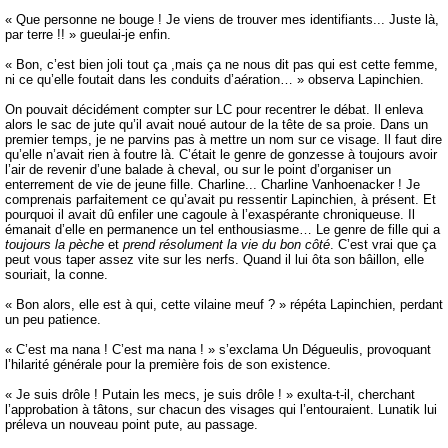
« Que personne ne bouge ! Je viens de trouver mes identifiants... Juste là,
par terre !! » gueulai-je enfin.
« Bon, c’est bien joli tout ça ,mais ça ne nous dit pas qui est cette femme,
ni ce qu’elle foutait dans les conduits d’aération… » observa Lapinchien.
On pouvait décidément compter sur LC pour recentrer le débat. Il enleva
alors le sac de jute qu’il avait noué autour de la tête de sa proie. Dans un
premier temps, je ne parvins pas à mettre un nom sur ce visage. Il faut dire
qu’elle n’avait rien à foutre là. C’était le genre de gonzesse à toujours avoir
l’air de revenir d’une balade à cheval, ou sur le point d’organiser un
enterrement de vie de jeune fille. Charline... Charline Vanhoenacker ! Je
comprenais parfaitement ce qu’avait pu ressentir Lapinchien, à présent. Et
pourquoi il avait dû enfiler une cagoule à l’exaspérante chroniqueuse. Il
émanait d’elle en permanence un tel enthousiasme… Le genre de fille qui a
toujours la pèche
et
prend résolument la vie du bon côté
. C’est vrai que ça
peut vous taper assez vite sur les nerfs. Quand il lui ôta son bâillon, elle
souriait, la conne.
« Bon alors, elle est à qui, cette vilaine meuf ? » répéta Lapinchien, perdant
un peu patience.
« C’est ma nana ! C’est ma nana ! » s’exclama Un Dégueulis, provoquant
l’hilarité générale pour la première fois de son existence.
« Je suis drôle ! Putain les mecs, je suis drôle ! » exulta-t-il, cherchant
l’approbation à tâtons, sur chacun des visages qui l’entouraient. Lunatik lui
préleva un nouveau point pute, au passage.