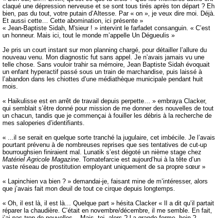
claqué une dépression nerveuse et se sont tous tirés après ton départ ? Eh
bien, pas du tout, votre putain d’Altesse. Par « on », je veux dire moi. Déjà.
Et aussi cette… Cette abomination, ici présente »
« Jean-Baptiste Sidah, M'sieur ! » intervint le farfadet consanguin. « C’est
un honneur. Mais ici, tout le monde m’appelle Un Dégueulis »
Je pris un court instant sur mon planning chargé, pour détailler l’allure du
nouveau venu. Mon diagnostic fut sans appel. Je n’avais jamais vu une
telle chose. Sans vouloir trahir sa mémoire, Jean Baptiste Sidah évoquait
un enfant hyperactif passé sous un train de marchandise, puis laissé à
l’abandon dans les chiottes d’une médiathèque municipale pendant huit
mois.
« Haikulisse est en arrêt de travail depuis perpette… » embraya Clacker,
qui semblait s’être donné pour mission de me donner des nouvelles de tout
un chacun, tandis que je commençai à fouiller les débris à la recherche de
mes saloperies d’identifiants.
« ...il se serait en quelque sorte tranché la jugulaire, cet imbécile. Je l’avais
pourtant prévenu à de nombreuses reprises que ses tentatives de cut-up
bourroughsien finiraient mal. Lunatik s’est dégoté un nième stage chez
Matériel Agricole Magazine
. Tomatefarcie est aujourd’hui à la tête d’un
vaste réseau de prostitution employant uniquement de sa propre sœur »
« Lapinchien va bien ? » demandai-je, faisant mine de m’intéresser, alors
que j’avais fait mon deuil de tout ce cirque depuis longtemps.
« Oh, il est là, il est là… Quelque part » hésita Clacker « Il a dit qu’il partait
réparer la chaudière. C’était en novembre/décembre, il me semble. En fait,
j’ai pas trop de nouvelles... Mais, toi, alors ? La grande forme, hein ?