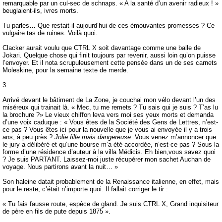
remarquable par un cul-sec de schnaps. « A la santé d’un avenir radieux ! »
beuglaient-ils, ivres morts.
Tu parles… Que restait-il aujourd’hui de ces émouvantes promesses ? Ce
vulgaire tas de ruines. Voilà quoi.
Clacker aurait voulu que CTRL X soit davantage comme une balle de
Jokari. Quelque chose qui finit toujours par revenir, aussi loin qu’on puisse
l’envoyer. Et il nota scrupuleusement cette pensée dans un de ses carnets
Moleskine, pour la semaine texte de merde.
3.
Arrivé devant le bâtiment de La Zone, je couchai mon vélo devant l’un des
miséreux qui trainait là. « Mec, tu me remets ? Tu sais qui je suis ? T’as lu
la brochure ?» Le vieux chiffon leva vers moi ses yeux morts et demanda
d’une voix caduque : « Vous êtes de la Société des Gens de Lettres, n’est-
ce pas ? Vous êtes ici pour la nouvelle que je vous ai envoyée il y a trois
ans, à peu près ?
Jolie fille mais dangereuse
. Vous venez m’annoncer que
le jury a délibéré et qu’une bourse m’a été accordée, n’est-ce pas ? Sous la
forme d’une résidence d’auteur à la villa Médicis. Eh bien,vous savez quoi
? Je suis PARTANT. Laissez-moi juste récupérer mon sachet Auchan de
voyage. Nous partirons avant la nuit… »
Son haleine datait probablement de la Renaissance italienne, en effet, mais
pour le reste, c’était n’importe quoi. Il fallait corriger le tir :
« Tu fais fausse route, espèce de gland. Je suis CTRL X, Grand inquisiteur
de père en fils de pute depuis 1875 ».