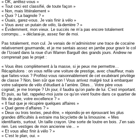
« OK, arrêtez-vous »
« Tout ceci est classifié, de toute façon »
« Non, mais littéralement »
« Quoi ? La bagnole ? »
« Ouais, garez-vous. Je vais finir à vélo »
« Vous avez un putain de vélo, là-derrière ? »
« Évidemment, mon vieux. Le succès ne m’a pas encore totalement
corrompu... » déclarai-je, assez fier de moi.
Pas totalement, mon cul. Je venais de m’administrer une trace de cocaïne
relativement gourmande, et je me sentais assez en jambe pour gravir le col
de l’Izoard dans la roue d’un Warren Barguill des grands jours. Andrew ne
comprenait pas le projet :
« Vous êtes complètement à la masse, si je peux me permettre…
Récapitulons : on vous refile une voiture de prestige, avec chauffeur, mais
que faites-vous ? Profitez-vous raisonnablement de cet exubérant privilège
de classe ? Non, bien sûr que non ! Vous arrivez malgré tout à embarquer
votre saloperie de vélo d’étudiant à l’arrière. Dites... Votre père vous
cognait, je me trompe ? Un jour, il faudra qu’on parle de lui. C’est important.
Et puis, au fait, rappelez-moi juste ce qu’on vient foutre dans ce quartier de
fils de pute, votre excellence ? »
« Il faut que je récupère quelques affaires »
« Quel genre d’affaires ? »
« Deux ou trois textes, peut-être, » répondis-je en éprouvant les plus
grandes difficultés à extraire ma bicyclette de la limousine. « Mes
identifiants, surtout. Un taille crayon. Une sorte de loutre en bois. J’en sais
rien. Les vestiges de mon ancienne vie… »
« Et vous allez finir à vélo ? »
« C’est le plan, oui. »