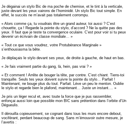
Je dégainai un stylo Bic de ma poche de chemise, et le tint à la verticale,
juste devant les yeux vairons de l’hominidé. Un stylo Bic tout simple. En
effet, le succès ne m’avait pas totalement corrompu.
« Alors comme ça, tu voudrais être un grand auteur, toi aussi ? C’est
chouette, ça ! Regarde la pointe du stylo, d’accord ? Ne la quitte pas des
yeux. Il faut que je teste ta convergence oculaire. C’est pour voir si tu peux
devenir un écrivain de classe mondiale… »
« Tout ce que vous voudrez, votre Protubérance Marginale »
s’enthousiasma la bête.
Je déplaçais le stylo devant ses yeux, de droite à gauche, de haut en bas.
« Je fais vraiment partie du gang, là, hein, pas vrai ? »
« Et comment ! Arrête de bouger la tête, par contre. C’est chiant. Tiens-toi
tranquille. Seuls tes yeux doivent suivre la pointe du stylo… Parfait !
Maintenant, ne bouge plus du tout. Parfait. Lève un peu le menton. Oublie
le stylo et regarde bien le plafond, maintenant… Juste un instant…. »
Je pris un léger recul et, avec toute la force que je pus rassembler,
enfonçai aussi loin que possible mon BIC sans prétention dans l’orbite d’Un
Dégueulis.
Il dérouilla copieusement, se cognant dans tous les murs encore debout,
vociférant, perdant beaucoup de sang. Sans m’émouvoir outre mesure, je
l’avertis :