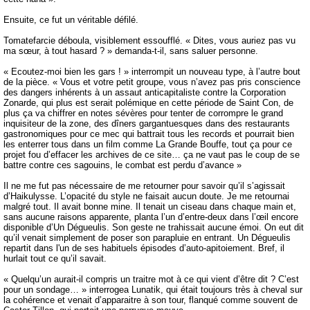
Ensuite, ce fut un véritable défilé.
Tomatefarcie déboula, visiblement essoufflé. « Dites, vous auriez pas vu
ma sœur, à tout hasard ? » demanda-t-il, sans saluer personne.
« Ecoutez-moi bien les gars ! » interrompit un nouveau type, à l’autre bout
de la pièce. « Vous et votre petit groupe, vous n’avez pas pris conscience
des dangers inhérents à un assaut anticapitaliste contre la Corporation
Zonarde, qui plus est serait polémique en cette période de Saint Con, de
plus ça va chiffrer en notes sévères pour tenter de corrompre le grand
inquisiteur de la zone, des dîners gargantuesques dans des restaurants
gastronomiques pour ce mec qui battrait tous les records et pourrait bien
les enterrer tous dans un film comme La Grande Bouffe, tout ça pour ce
projet fou d’effacer les archives de ce site… ça ne vaut pas le coup de se
battre contre ces sagouins, le combat est perdu d’avance »
Il ne me fut pas nécessaire de me retourner pour savoir qu’il s’agissait
d’Haikulysse. L’opacité du style ne faisait aucun doute. Je me retournai
malgré tout. Il avait bonne mine. Il tenait un ciseau dans chaque main et,
sans aucune raisons apparente, planta l’un d’entre-deux dans l’œil encore
disponible d’Un Dégueulis. Son geste ne trahissait aucune émoi. On eut dit
qu’il venait simplement de poser son parapluie en entrant. Un Dégueulis
repartit dans l'un de ses habituels épisodes d’auto-apitoiement. Bref, il
hurlait tout ce qu’il savait.
« Quelqu’un aurait-il compris un traitre mot à ce qui vient d’être dit ? C’est
pour un sondage… » interrogea Lunatik, qui était toujours très à cheval sur
la cohérence et venait d’apparaitre à son tour, flanqué comme souvent de