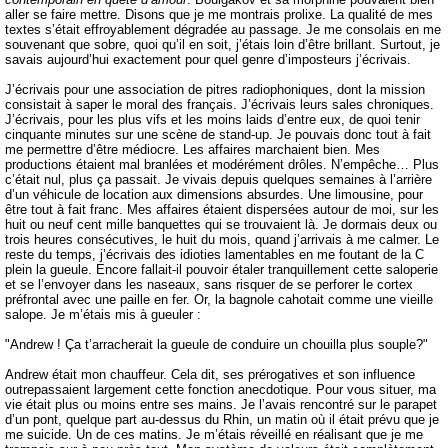
aller se faire mettre. Disons que je me montrais prolixe. La qualité de mes
textes s’était effroyablement dégradée au passage. Je me consolais en me
souvenant que sobre, quoi qu’il en soit, j’étais loin d’être brillant. Surtout, je
savais aujourd’hui exactement pour quel genre d’imposteurs j’écrivais.
J’écrivais pour une association de pitres radiophoniques, dont la mission
consistait à saper le moral des français. J’écrivais leurs sales chroniques.
J’écrivais, pour les plus vifs et les moins laids d’entre eux, de quoi tenir
cinquante minutes sur une scène de stand-up. Je pouvais donc tout à fait
me permettre d’être médiocre. Les affaires marchaient bien. Mes
productions étaient mal branlées et modérément drôles. N’empêche… Plus
c’était nul, plus ça passait. Je vivais depuis quelques semaines à l’arrière
d’un véhicule de location aux dimensions absurdes. Une limousine, pour
être tout à fait franc. Mes affaires étaient dispersées autour de moi, sur les
huit ou neuf cent mille banquettes qui se trouvaient là. Je dormais deux ou
trois heures consécutives, le huit du mois, quand j’arrivais à me calmer. Le
reste du temps, j’écrivais des idioties lamentables en me foutant de la C
plein la gueule. Encore fallait-il pouvoir étaler tranquillement cette saloperie
et se l’envoyer dans les naseaux, sans risquer de se perforer le cortex
préfrontal avec une paille en fer. Or, la bagnole cahotait comme une vieille
salope. Je m’étais mis à gueuler :
"Andrew ! Ça t’arracherait la gueule de conduire un chouilla plus souple?"
Andrew était mon chauffeur. Cela dit, ses prérogatives et son influence
outrepassaient largement cette fonction anecdotique. Pour vous situer, ma
vie était plus ou moins entre ses mains. Je l’avais rencontré sur le parapet
d’un pont, quelque part au-dessus du Rhin, un matin où il était prévu que je
me suicide. Un de ces matins. Je m’étais réveillé en réalisant que je me