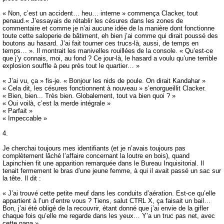
« Non, c’est un accident… heu… interne » commença Clacker, tout
penaud.« J’essayais de rétablir les césures dans les zones de
commentaire et comme je n’ai aucune idée de la manière dont fonctionne
toute cette saloperie de bâtiment, eh bien j’ai comme qui dirait poussé des
boutons au hasard. J’ai fait tourner ces trucs-là, aussi, de temps en
temps… ». Il montrait les manivelles rouillées de la console. « Qu’est-ce
que j’y connais, moi, au fond ? Ce jour-là, le hasard a voulu qu’une terrible
explosion souffle à peu près tout le quartier… »
« J’ai vu, ça » fis-je. « Bonjour les nids de poule. On dirait Kandahar »
« Cela dit, les césures fonctionnent à nouveau » s’enorgueillit Clacker.
« Bien, bien... Très bien. Globalement, tout va bien quoi ? »
« Oui voilà, c’est la merde intégrale »
« Parfait »
« Impeccable »
4.
Je cherchai toujours mes identifiants (et je n’avais toujours pas
complètement lâché l’affaire concernant la loutre en bois), quand
Lapinchien fit une apparition remarquée dans le Bureau Inquisitorial. Il
tenait fermement le bras d’une jeune femme, à qui il avait passé un sac sur
la tête. Il dit :
« J’ai trouvé cette petite meuf dans les conduits d’aération. Est-ce qu’elle
appartient à l’un d’entre vous ? Tiens, salut CTRL X, ça faisait un bail…
Bon, j’ai été obligé de la recouvrir, étant donné que j’ai envie de la gifler
chaque fois qu’elle me regarde dans les yeux… Y’a un truc pas net, avec
cette nana ».