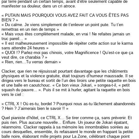
par terre pendant un certain temps, avant d’être seulement capable de
manifester sa douleur, dans un cri atroce.
« PUTAIN MAIS POURQUOI VOUS AVEZ FAIT CA VOUS ÊTES PAS
BIEN ? »
« Du calme. Je viens simplement de t’enlever un point pute. Tu t’en
remettras en un rien de temps »
« Mais vous êtes complètement malade, en vrai ! Ne refaites jamais un
truc pareil… »
« Il est malheureusement impossible de répéter cette action sur le karma
sans attendre 24 heures »
« QUOI !? Parlez-moi pas chinois, votre Magnificence ! Qu’est-ce que ça
veut dire, ce charabia ? »
« Rien, rien…Tu verras demain »
Clacker, que rien ne réjouissait pourtant davantage que les châtiments
physiques et la violence gratuite, était toujours d’humeur maussade. Il se
dirigea vers le bureau et sortit de l’un des tiroirs une petite raquette en bois
et une balle en caoutchouc. « Ce bon vieux Jokari, » songea-t-il, « petit
squash du pauvre... ». Puis il se mit à hurler, agitant la raquette en bois
vers le ciel :
« CTRL X ! Où es-tu, bordel ? Pourquoi nous as-tu lâchement abandonnés
? Hein ? J’aimerais bien le savoir !! »
Quel pianiste d’hôtel, ce CTRL X… Se tirer comme ça, sans prévenir. Et
puis rien. Plus aucune nouvelle... Enflure. Un joueur de Jokari épatant,
néanmoins. Clacker rappela à sa mémoire les innombrables soirées au
cours desquelles, ensemble, ils refaisaient le monde en frappant la petite
balle noire, élaborant mille projets pour La Zone, célébrant chaque point