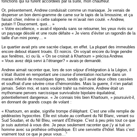
fonctions qui lui furent accordées par la suite, mon chauffeur.
Or, présentement, Andrew conduisait comme un maniaque. Je venais de
disperser un bon demi-gramme de came sur le tapis de la limousine, et ça
faisait chier, même si cette saloperie ne m’avait rien couté. « Andrew,
putain !! Doucement, quoi… »
« Votre excellence, » avait-il répondu sans se retourner, les yeux rivés sur
un paysage désolé et une route défaite « Je viens d’éviter un ragondin de la
taille d’un mini poney… »
Le quartier avait pris une sacrée claque, en effet. La plupart des immeubles
encore debout étaient troués. Et noircis. On voyait encore du linge pendre
aux fenêtres, ici ou là. « On se croirait à Khartoum » précisa Andrew.
« Vous avez déjà servi à l’étranger? » avais-je demandé.
Andrew aimait raconter que, lors de son séjour d’intégration à la Légion, il
s’était illustré en remportant une course d’orientation nocturne dans un
marais infesté de moustiques tigres, tandis qu’il avait deux côtes cassées
et souffrait d’une sévère crise d’hémorroïdes. Mais la guerre, il n’en parlait
jamais. Selon moi, et sans vouloir trahir sa mémoire, Andrew était un
mythomane pervers narcissique survivaliste bipolaire équilatéral,
potentiellement dangereux. « Je connais très bien Khartoum, » poursuivit-il,
en donnant de grands coups de volant :
« Khartoum, en arabe, signifie trompe d’éléphant. C’est une ville remplie de
pédérastes hypocrites. Elle est située au confluent du Nil Blanc, venant su
Sud Soudan, et du Nil Bleu, venant d’Éthiopie. C’est à peu près tout ce que
je suis autorisé à vous dire. Je peux seulement raconter que j’y ai tué un
homme avec sa prothèse orthopédique. Et une serviette d’hôtel. Mais c’est
vraiment tout ce que je peux vous…"