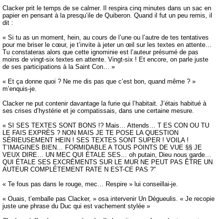
Clacker prit le temps de se calmer. Il respira cinq minutes dans un sac en
papier en pensant à la presqu’ile de Quiberon. Quand il fut un peu remis, il
dit :
« Si tu as un moment, hein, au cours de l’une ou l’autre de tes tentatives
pour me briser le cœur, je t’invite à jeter un œil sur les textes en attente…
Tu constateras alors que cette ignominie est l’auteur présumé de pas
moins de vingt-six textes en attente. Vingt-six ! Et encore, on parle juste
de ses participations à la Saint Con… »
« Et ça donne quoi ? Ne me dis pas que c’est bon, quand même ? »
m’enquis-je.
Clacker ne put contenir davantage la furie qui l’habitait. J’étais habitué à
ses crises d’hystérie et je compatissais, dans une certaine mesure.
« SI SES TEXTES SONT BONS !? Mais… Attends… T ES CON OU TU
LE FAIS EXPRÈS ? NON MAIS JE TE POSE LA QUESTION
SÉRIEUSEMENT HEIN ! SES TEXTES SONT SUPER ! VOILA !
T’IMAGINES BIEN… FORMIDABLE A TOUS POINTS DE VUE §§ JE
VEUX DIRE… UN MEC QUI ÉTALE SES… oh putain, Dieu nous garde…
QUI ÉTALE SES EXCRÉMENTS SUR LE MUR NE PEUT PAS ÊTRE UN
AUTEUR COMPLÉTEMENT RATE N EST-CE PAS ?"
« Te fous pas dans le rouge, mec… Respire » lui conseillai-je.
« Ouais, t’emballe pas Clacker, » osa intervenir Un Dégueulis. « Je recopie
juste une phrase du Duc qui est vachement stylée »