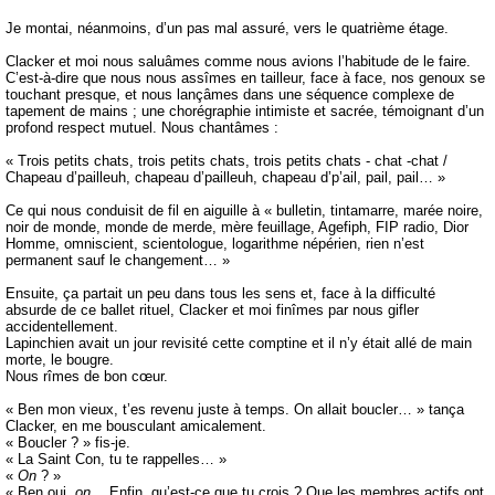
Je montai, néanmoins, d’un pas mal assuré, vers le quatrième étage.
Clacker et moi nous saluâmes comme nous avions l’habitude de le faire.
C’est-à-dire que nous nous assîmes en tailleur, face à face, nos genoux se
touchant presque, et nous lançâmes dans une séquence complexe de
tapement de mains ; une chorégraphie intimiste et sacrée, témoignant d’un
profond respect mutuel. Nous chantâmes :
« Trois petits chats, trois petits chats, trois petits chats - chat -chat /
Chapeau d’pailleuh, chapeau d’pailleuh, chapeau d’p’ail, pail, pail… »
Ce qui nous conduisit de fil en aiguille à « bulletin, tintamarre, marée noire,
noir de monde, monde de merde, mère feuillage, Agefiph, FIP radio, Dior
Homme, omniscient, scientologue, logarithme népérien, rien n’est
permanent sauf le changement… »
Ensuite, ça partait un peu dans tous les sens et, face à la difficulté
absurde de ce ballet rituel, Clacker et moi finîmes par nous gifler
accidentellement.
Lapinchien avait un jour revisité cette comptine et il n’y était allé de main
morte, le bougre.
Nous rîmes de bon cœur.
« Ben mon vieux, t’es revenu juste à temps. On allait boucler… » tança
Clacker, en me bousculant amicalement.
« Boucler ? » fis-je.
« La Saint Con, tu te rappelles… »
«
On
? »
« Ben oui,
on
… Enfin, qu’est-ce que tu crois ? Que les membres actifs ont