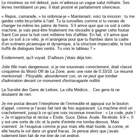
Le miséreux se mit debout, puis m’adressa un vague salut militaire. Ses
lèvres tremblaient un peu. Il était prostré et parfaitement silencieux.
« Repos, camarade, » lui ordonnai-je « Maintenant, voici ta mission : tu me
gardes cette bicyclette à l’œil. Tu la surveilles comme si tu venais de
changer toi-même les patins de freins. S’il arrive quoi que ce soit à cette
machine, je vais peut-être finalement me résoudre à gagner cette foutue
Saint Con pour la huit cent millième fois d’affilée. En fait, s’il arrive quoi
que ce soit à ce vélo, je m’arrangerai pour que tu flambes dans la cadre
d’un scénario picaresque et dynamique, à la structure impeccable, le tout
truffé de dialogues bien sentis. Tu vois le tableau ? »
Évidemment, qu’il voyait. D’ailleurs j’étais déjà loin.
Jolie fille mais dangereuse
, si je me souvenais correctement, était classé
cinquième du Worst Off de La Zone, avec une note de 0.33/10. Le résumé
mentionnait :
Pitoyable, absurdement con, on ne peut que tomber
d'admiration devant ce monument d'extravagante nullité.
La Société des Gens de Lettres. La villa Médicis… Ces gens-là ne
doutaient de rien.
Je me postai devant l’interphone de l’immeuble et appuyai sur le bouton
d’appel, comme je l’avais fait tant de fois auparavant. La machine émit un
crachotement, jusqu’à ce qu’une voix inconnue invective : « Le code, pute !
» Je m’approchai et récitai « Étoile. Suce. Dièse. Avale. Re-étoile. 6-9 ». Il
y eut une sorte de clic et la porte d’entrée me tomba dessus. Mais
vraiment. Je l’esquivai comme je pus mais elle était lourde, la conne, et
elle heurta le sol dans un grand fracas. Je pensai alors que j’avais
rudement bien fait de me tirer de cet endroit.