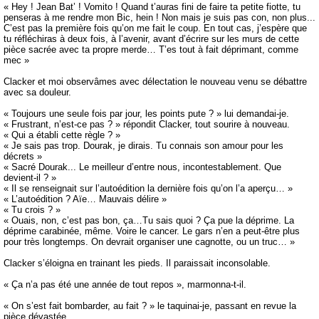
« Hey ! Jean Bat’ ! Vomito ! Quand t’auras fini de faire ta petite fiotte, tu
penseras à me rendre mon Bic, hein ! Non mais je suis pas con, non plus...
C’est pas la première fois qu’on me fait le coup. En tout cas, j’espère que
tu réfléchiras à deux fois, à l’avenir, avant d’écrire sur les murs de cette
pièce sacrée avec ta propre merde… T’es tout à fait déprimant, comme
mec »
Clacker et moi observâmes avec délectation le nouveau venu se débattre
avec sa douleur.
« Toujours une seule fois par jour, les points pute ? » lui demandai-je.
« Frustrant, n’est-ce pas ? » répondit Clacker, tout sourire à nouveau.
« Qui a établi cette règle ? »
« Je sais pas trop. Dourak, je dirais. Tu connais son amour pour les
décrets »
« Sacré Dourak... Le meilleur d’entre nous, incontestablement. Que
devient-il ? »
« Il se renseignait sur l’autoédition la dernière fois qu’on l’a aperçu… »
« L’autoédition ? Aïe… Mauvais délire »
« Tu crois ? »
« Ouais, non, c’est pas bon, ça…Tu sais quoi ? Ça pue la déprime. La
déprime carabinée, même. Voire le cancer. Le gars n’en a peut-être plus
pour très longtemps. On devrait organiser une cagnotte, ou un truc… »
Clacker s’éloigna en trainant les pieds. Il paraissait inconsolable.
« Ça n’a pas été une année de tout repos », marmonna-t-il.
« On s’est fait bombarder, au fait ? » le taquinai-je, passant en revue la
pièce dévastée.