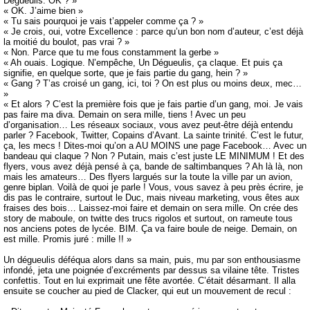
Dégueulis. OK ? »
« OK. J’aime bien »
« Tu sais pourquoi je vais t’appeler comme ça ? »
« Je crois, oui, votre Excellence : parce qu’un bon nom d’auteur, c’est déjà
la moitié du boulot, pas vrai ? »
« Non. Parce que tu me fous constamment la gerbe »
« Ah ouais. Logique. N’empêche, Un Dégueulis, ça claque. Et puis ça
signifie, en quelque sorte, que je fais partie du gang, hein ? »
« Gang ? T’as croisé un gang, ici, toi ? On est plus ou moins deux, mec…
»
« Et alors ? C’est la première fois que je fais partie d’un gang, moi. Je vais
pas faire ma diva. Demain on sera mille, tiens ! Avec un peu
d’organisation… Les réseaux sociaux, vous avez peut-être déjà entendu
parler ? Facebook, Twitter, Copains d’Avant. La sainte trinité. C’est le futur,
ça, les mecs ! Dites-moi qu’on a AU MOINS une page Facebook… Avec un
bandeau qui claque ? Non ? Putain, mais c’est juste LE MINIMUM ! Et des
flyers, vous avez déjà pensé à ça, bande de saltimbanques ? Ah là là, non
mais les amateurs… Des flyers largués sur la toute la ville par un avion,
genre biplan. Voilà de quoi je parle ! Vous, vous savez à peu près écrire, je
dis pas le contraire, surtout le Duc, mais niveau marketing, vous êtes aux
fraises des bois… Laissez-moi faire et demain on sera mille. On crée des
story de maboule, on twitte des trucs rigolos et surtout, on rameute tous
nos anciens potes de lycée. BIM. Ça va faire boule de neige. Demain, on
est mille. Promis juré : mille !! »
Un dégueulis déféqua alors dans sa main, puis, mu par son enthousiasme
infondé, jeta une poignée d’excréments par dessus sa vilaine tête. Tristes
confettis. Tout en lui exprimait une fête avortée. C’était désarmant. Il alla
ensuite se coucher au pied de Clacker, qui eut un mouvement de recul :