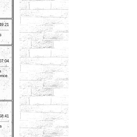
49:21
s
07:04
n
ence.
58:41
is