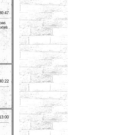
30:47
 pas
extes
40:22
13:00