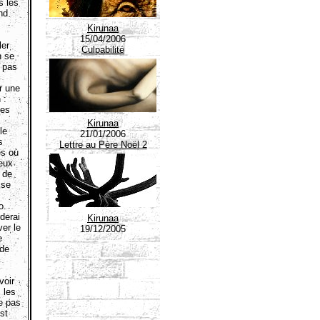
s les
nd
Kirunaa
15/04/2006
ler
Culpabilité
n se
e pas
r une
 :
les
Kirunaa
le
21/01/2006
s
Lettre au Père Noël 2
es où
deux
 de
ise
o.
derai
Kirunaa
ver le
19/12/2005
e
 de
voir
 les
e pas
st