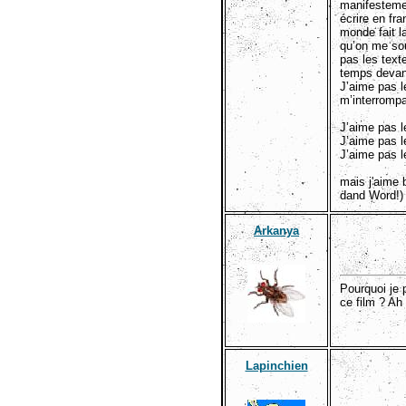
manifestemen
écrire en fr
monde fait l
qu’on me sou
pas les text
temps devan
J’aime pas l
m’interrompa
J’aime pas l
J’aime pas l
J’aime pas l
mais j'aime 
dand Word!)
Arkanya
Pourquoi je 
ce film ? Ah
Lapinchien