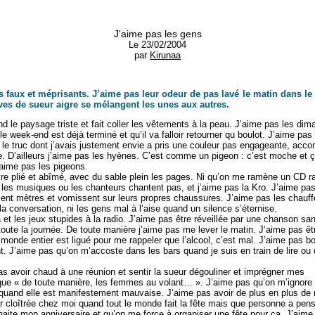
J'aime pas les gens
Le 23/02/2004
par
Kirunaa
s faux et méprisants. J’aime pas leur odeur de pas lavé le matin dans le
luves de sueur aigre se mélangent les unes aux autres.
end le paysage triste et fait coller les vêtements à la peau. J’aime pas les di
 week-end est déjà terminé et qu’il va falloir retourner qu boulot. J’aime pas 
le truc dont j’avais justement envie a pris une couleur pas engageante, ac
e. D’ailleurs j’aime pas les hyènes. C’est comme un pigeon : c’est moche et 
j’aime pas les pigeons.
vre plié et abîmé, avec du sable plein les pages. Ni qu’on me ramène un CD r
les musiques ou les chanteurs chantent pas, et j’aime pas la Kro. J’aime pas
ent mètres et vomissent sur leurs propres chaussures. J’aime pas les chauff
 la conversation, ni les gens mal à l’aise quand un silence s’éternise.
et les jeux stupides à la radio. J’aime pas être réveillée par une chanson sa
 toute la journée. De toute manière j’aime pas me lever le matin. J’aime pas êt
 monde entier est ligué pour me rappeler que l’alcool, c’est mal. J’aime pas bo
. J’aime pas qu’on m’accoste dans les bars quand je suis en train de lire ou
as avoir chaud à une réunion et sentir la sueur dégouliner et imprégner mes
que « de toute manière, les femmes au volant… ». J’aime pas qu’on m’ignore 
quand elle est manifestement mauvaise. J’aime pas avoir de plus en plus de
er cloîtrée chez moi quand tout le monde fait la fête mais que personne a pen
haite mon anniversaire et qu’on me force à organiser une fête pour ça. J’aime