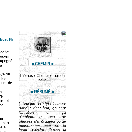
 bus. Ni
manche
ouvrir
compagné
= CHEMIN =
ça
ayé ou
Thèmes
/
Obscur
/
Humeur
 les
noire
eurs de
ns
= RÉSUMÉ =
re
ire et
[ Typique du style 'humeur
 de
noire' : c'est brut, ça sent
l'irritation et ça
s'embarrasse pas de
ni
phrases alambiquées ou de
 mal à
construction pour se la
sé à
jouer littéraire. Quand le
 pas