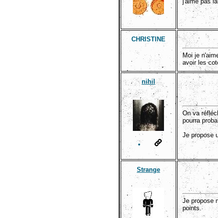
j'aime pas l
CHRISTINE
Moi je n'aim
avoir les co
nihil
On va réfléc
pourra proba
Je propose u
Strange
Je propose m
points.