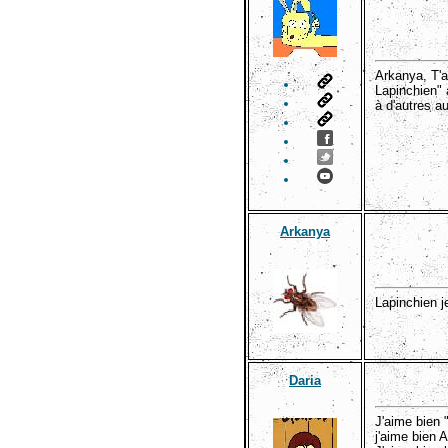
Arkanya, T'a
Lapinchien" 
à d'autres a
Arkanya
Lapinchien j
Daria
J'aime bien 
j'aime bien 