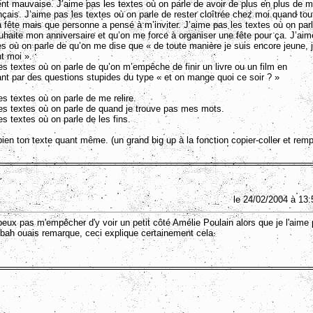
t mauvaise. J’aime pas les textes où on parle de avoir de plus en plus de m
ançais. J’aime pas les textes où on parle de rester cloîtrée chez moi quand tou
a fête mais que personne a pensé à m’inviter. J’aime pas les textes où on par
haite mon anniversaire et qu’on me force à organiser une fête pour ça. J’aim
es où on parle de qu’on me dise que « de toute manière je suis encore jeune, j’
t moi ».
es textes où on parle de qu’on m’empêche de finir un livre ou un film en
nt par des questions stupides du type « et on mange quoi ce soir ? »
es textes où on parle de me relire.
es textes où on parle de quand je trouve pas mes mots.
es textes où on parle de les fins.
bien ton texte quant même. (un grand big up à la fonction copier-coller et rem
le 24/02/2004 à 13:
peux pas m'empêcher d'y voir un petit côté Amélie Poulain alors que je l'aime 
 bah ouais remarque, ceci explique certainement cela.