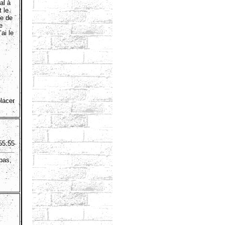
al à
t le
le de
e
ai le
placer
55:55
pas,