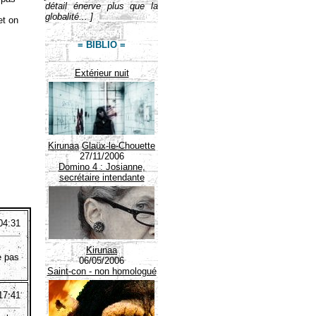
détail énerve plus que la
globalité... ]
et on
= BIBLIO =
Extérieur nuit
Kirunaa
Glaüx-le-Chouette
27/11/2006
Domino 4 : Josianne,
secrétaire intendante
04:31
Kirunaa
e pas
06/05/2006
Saint-con - non homologué
17:41