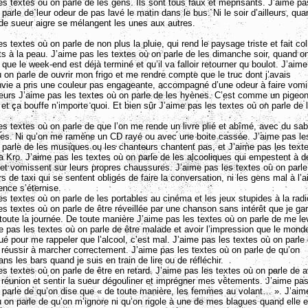
es textes où on parle de les gens. Ils sont tous faux et méprisants. J’aime pa
parle de leur odeur de pas lavé le matin dans le bus. Ni le soir d’ailleurs, qua
 de sueur aigre se mélangent les unes aux autres.
s textes où on parle de non plus la pluie, qui rend le paysage triste et fait col
s à la peau. J’aime pas les textes où on parle de les dimanche soir, quand o
que le week-end est déjà terminé et qu’il va falloir retourner qu boulot. J’aim
ù on parle de ouvrir mon frigo et me rendre compte que le truc dont j’avais
vie a pris une couleur pas engageante, accompagné d’une odeur à faire vomi
leurs J’aime pas les textes où on parle de les hyènes. C’est comme un pigeon
et ça bouffe n’importe quoi. Et bien sûr J’aime pas les textes où on parle de 
es textes où on parle de que l’on me rende un livre plié et abîmé, avec du sab
ges. Ni qu’on me ramène un CD rayé ou avec une boite cassée. J’aime pas le
 parle de les musiques ou les chanteurs chantent pas, et J’aime pas les text
la Kro. J’aime pas les textes où on parle de les alcooliques qui empestent à 
et vomissent sur leurs propres chaussures. J’aime pas les textes où on parle
s de taxi qui se sentent obligés de faire la conversation, ni les gens mal à l’a
ence s’éternise.
es textes où on parle de les portables au cinéma et les jeux stupides à la radi
es textes où on parle de être réveillée par une chanson sans intérêt que je gar
 toute la journée. De toute manière J’aime pas les textes où on parle de me le
e pas les textes où on parle de être malade et avoir l’impression que le mond
igué pour me rappeler que l’alcool, c’est mal. J’aime pas les textes où on parle
s réussir à marcher correctement. J’aime pas les textes où on parle de qu’on
s les bars quand je suis en train de lire ou de réfléchir.
es textes où on parle de être en retard. J’aime pas les textes où on parle de a
réunion et sentir la sueur dégouliner et imprégner mes vêtements. J’aime pas
 parle de qu’on dise que « de toute manière, les femmes au volant… ». J’aim
ù on parle de qu’on m’ignore ni qu’on rigole à une de mes blagues quand elle e