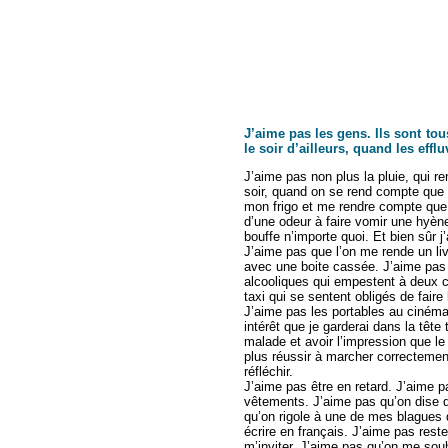
J’aime pas les gens. Ils sont tou
le soir d’ailleurs, quand les eff
J’aime pas non plus la pluie, qui r
soir, quand on se rend compte que le
mon frigo et me rendre compte que 
d’une odeur à faire vomir une hyèn
bouffe n’importe quoi. Et bien sûr 
J’aime pas que l’on me rende un li
avec une boite cassée. J’aime pas 
alcooliques qui empestent à deux c
taxi qui se sentent obligés de faire
J’aime pas les portables au cinéma 
intérêt que je garderai dans la tête
malade et avoir l’impression que le
plus réussir à marcher correctement
réfléchir.
J’aime pas être en retard. J’aime p
vêtements. J’aime pas qu’on dise 
qu’on rigole à une de mes blagues 
écrire en français. J’aime pas rest
m’inviter. J’aime pas qu’on me sou