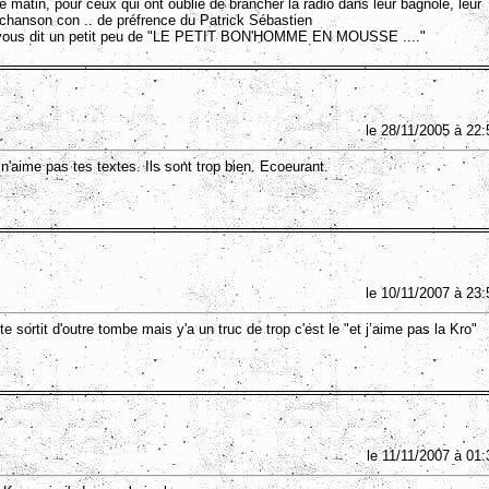
le matin, pour ceux qui ont oublié de brancher la radio dans leur bagnole, leur
chanson con .. de préfrence du Patrick Sébastien
a vous dit un petit peu de "LE PETIT BON'HOMME EN MOUSSE ...."
le 28/11/2005 à 22:
n'aime pas tes textes. Ils sont trop bien. Ecoeurant.
le 10/11/2007 à 23:
te sortit d'outre tombe mais y'a un truc de trop c'est le "et j’aime pas la Kro"
le 11/11/2007 à 01: