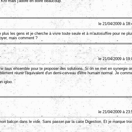
a Kro mais j'adore en boire beaucoup.
le 21/04/2009 à 18:
e plus les gens et je cherche à vivre toute seule et à m'autosuffire pour ne plu
toyer, mais comment ?
le 21/04/2009 à 19:
hir tous ensemble pour te proposer des solutions. Si on se met en synergie o
blement réunir l'équivalent d'un demi-cerveau d'être humain normal. Je comm
n igloo.
le 21/04/2009 à 23:
on balcon dans le vide. Sans passer par la case Digestion. Et je marque tro