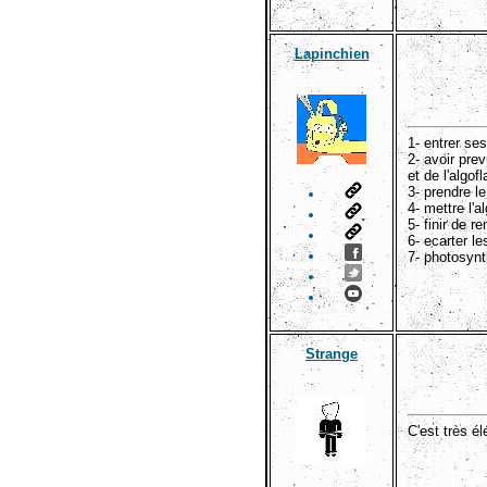
Lapinchien
1- entrer se
2- avoir pre
et de l'algof
3- prendre le
4- mettre l'a
5- finir de re
6- ecarter le
7- photosynt
Strange
C'est très él