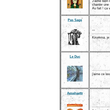
J'aime bien 
chanter une 
Au fait ! c
Pas Sage
...
Kirumma, je 
Le Duc
j'aime ce tex
Aesahaettr