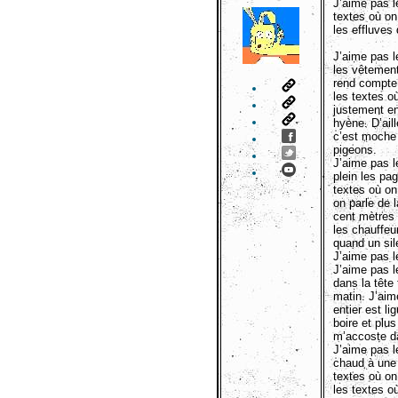
J’aime pas l
textes où on 
les effluves
J’aime pas le
les vêtement
rend compte 
les textes o
justement en
hyène. D’ail
c’est moche 
pigeons.
J’aime pas l
plein les pa
textes où on
on parle de 
cent mètres 
les chauffeur
quand un sil
J’aime pas l
J’aime pas l
dans la tête
matin. J’aim
entier est l
boire et plu
m’accoste dan
J’aime pas l
chaud à une 
textes où on
les textes o