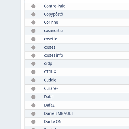
Contre-Paix
Copypôstô
Corinne
cosanostra
cosette
costes
costes info
crdp
CTЯL X
Cuddle
Curare-
Dafal
DafaZ
Daniel IMBAULT
Dante ON