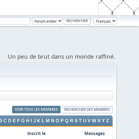
Un peu de brut dans un monde raffiné.
VOIR TOUS LES MEMBRES
RECHERCHER DES MEMBRES
B
C
D
E
F
G
H
I
J
K
L
M
N
O
P
Q
R
S
T
U
V
W
X
Y
Z
Inscrit le
Messages