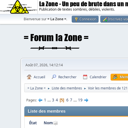
La Zone - Un peu de brute dans un
Publication de textes sombres, débiles, violents.
Bienvenue sur
= La Zone =
.
Connexion
Inscrivez-vo
Août 07, 2026, 14:12:14
Accueil
Rechercher
Calendrier
Mem
= La Zone =
Liste des membres
Voir les membres de 121
►
►
1
...
3
4
6
7
...
19
Pages
5
Liste des membres
État
Nom