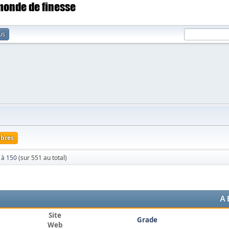
 monde de finesse
us
bres
 à 150
(sur 551 au total)
A
Site
Grade
Web