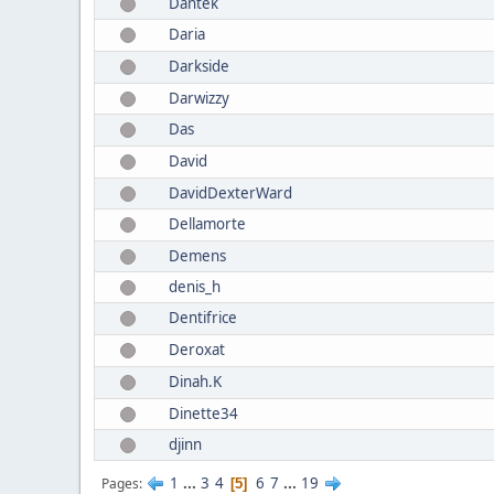
Dantek
Daria
Darkside
Darwizzy
Das
David
DavidDexterWard
Dellamorte
Demens
denis_h
Dentifrice
Deroxat
Dinah.K
Dinette34
djinn
1
...
3
4
6
7
...
19
Pages
5