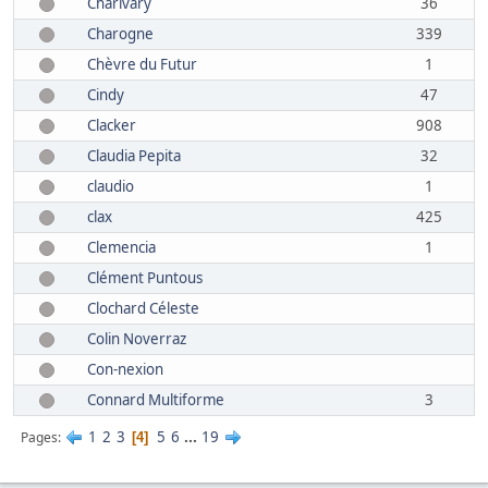
Charivary
36
Charogne
339
Chèvre du Futur
1
Cindy
47
Clacker
908
Claudia Pepita
32
claudio
1
clax
425
Clemencia
1
Clément Puntous
Clochard Céleste
Colin Noverraz
Con-nexion
Connard Multiforme
3
1
2
3
5
6
...
19
Pages
4