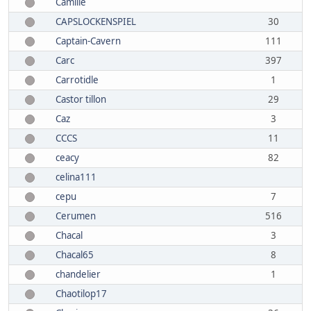
Camille
CAPSLOCKENSPIEL
30
Captain-Cavern
111
Carc
397
Carrotidle
1
Castor tillon
29
Caz
3
CCCS
11
ceacy
82
celina111
cepu
7
Cerumen
516
Chacal
3
Chacal65
8
chandelier
1
Chaotilop17