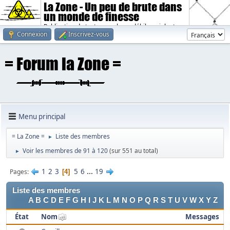
La Zone - Un peu de brute dans
un monde de finesse
Publication de textes sombres, débiles, violents.
Connexion
Inscrivez-vous
Menu principal
= La Zone =
Liste des membres
►
Voir les membres de 91 à 120
(sur 551 au total)
►
1
2
3
5
6
...
19
Pages
4
Liste des membres
A
B
C
D
E
F
G
H
I
J
K
L
M
N
O
P
Q
R
S
T
U
V
W
X
Y
Z
État
Nom
Messages