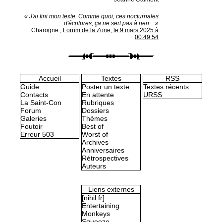
« J'ai fini mon texte. Comme quoi, ces nocturnales
d'écritures, ça ne sert pas à rien... »
Charogne
,
Forum de la Zone, le 9 mars 2025 à
00:49:54
Accueil
Textes
RSS
Guide
Poster un texte
Textes récents
Contacts
En attente
URSS
La Saint-Con
Rubriques
Forum
Dossiers
Galeries
Thèmes
Foutoir
Best of
Erreur 503
Worst of
Archives
Anniversaires
Rétrospectives
Auteurs
Liens externes
[nihil.fr]
Entertaining
Monkeys
Squeeze