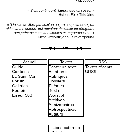
Prof. Joyeux
« Si ils continuent, 'faudra que ça cesse. »
Hubert-Félix Thiéfaine
« "Un site de libre publication où, un coup sur deux, on
chie sur les auteurs qui envoient des texte en rédigeant
des présentations humiliantes et dégueulasses." »
Kkrstukrstrkktk, depuis l'overground
Accueil
Textes
RSS
Guide
Poster un texte
Textes récents
Contacts
En attente
URSS
La Saint-Con
Rubriques
Forum
Dossiers
Galeries
Thèmes
Foutoir
Best of
Erreur 503
Worst of
Archives
Anniversaires
Rétrospectives
Auteurs
Liens externes