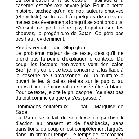
caserne' est très axé private joke. Pour la petite
histoire, sachez qu'un de nos auteurs chauves
(et cycliste) se trouvait à quelques dizaines de
mètres des évenements lorsqu'il se sont produits.
S'ensuit ce petit délire psychopatho sur les
chauves, la progéniture de Satan. Ca pète pas
très haut, évidemment.
Procès-verbal
par
Glop-glop
Le problème majeur de ce texte, c'est qu'il ne
prend pas la peine d'expliquer le contexte. Du
coup, les lecteurs non-avertis vont rien caler.
Bref, je m'y colle : ce texte concerne la fusillade à
la caserne de Carcassonne, où un militaire a
ouvert le feu à balles réelles sur le public, au
cours d'une démonstration sensée être à blanc.
Pour ce texte, je cite le philosophe : 'ce n'est pas
du tout comme ça que ça s'est passé...'
Dommages collatéraux
par
Marquise de
Sade
La Marquise a fait de son texte un patchwork
d'action au présent et de flashbacks, sans
transitions, du coup on est complètement largués
dans un premier temps. Le temps de raccrocher