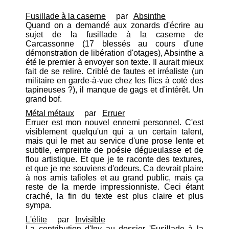
Fusillade à la caserne
par
Absinthe
Quand on a demandé aux zonards d'écrire au
sujet de la fusillade à la caserne de
Carcassonne (17 blessés au cours d'une
démonstration de libération d'otages), Absinthe a
été le premier à envoyer son texte. Il aurait mieux
fait de se relire. Criblé de fautes et irréaliste (un
militaire en garde-à-vue chez les flics à coté des
tapineuses ?), il manque de gags et d'intérêt. Un
grand bof.
Métal métaux
par
Erruer
Erruer est mon nouvel ennemi personnel. C'est
visiblement quelqu'un qui a un certain talent,
mais qui le met au service d'une prose lente et
subtile, empreinte de poésie dégueulasse et de
flou artistique. Et que je te raconte des textures,
et que je me souviens d'odeurs. Ca devrait plaire
à nos amis tafioles et au grand public, mais ça
reste de la merde impressionniste. Ceci étant
craché, la fin du texte est plus claire et plus
sympa.
L'élite
par
Invisible
La contribution d'Inv au dossier 'Fusillade à la