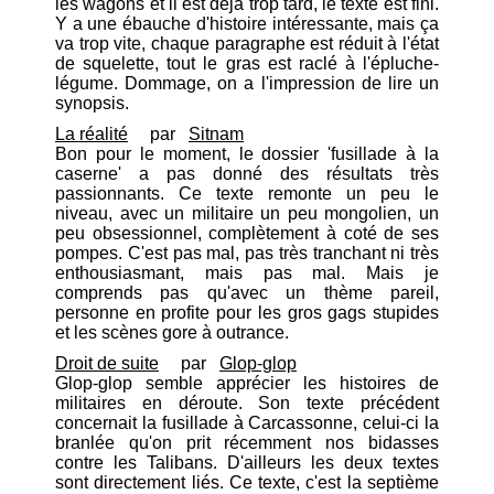
les wagons et il est déjà trop tard, le texte est fini.
Y a une ébauche d'histoire intéressante, mais ça
va trop vite, chaque paragraphe est réduit à l'état
de squelette, tout le gras est raclé à l'épluche-
légume. Dommage, on a l'impression de lire un
synopsis.
La réalité
par
Sitnam
Bon pour le moment, le dossier 'fusillade à la
caserne' a pas donné des résultats très
passionnants. Ce texte remonte un peu le
niveau, avec un militaire un peu mongolien, un
peu obsessionnel, complètement à coté de ses
pompes. C'est pas mal, pas très tranchant ni très
enthousiasmant, mais pas mal. Mais je
comprends pas qu'avec un thème pareil,
personne en profite pour les gros gags stupides
et les scènes gore à outrance.
Droit de suite
par
Glop-glop
Glop-glop semble apprécier les histoires de
militaires en déroute. Son texte précédent
concernait la fusillade à Carcassonne, celui-ci la
branlée qu'on prit récemment nos bidasses
contre les Talibans. D'ailleurs les deux textes
sont directement liés. Ce texte, c'est la septième