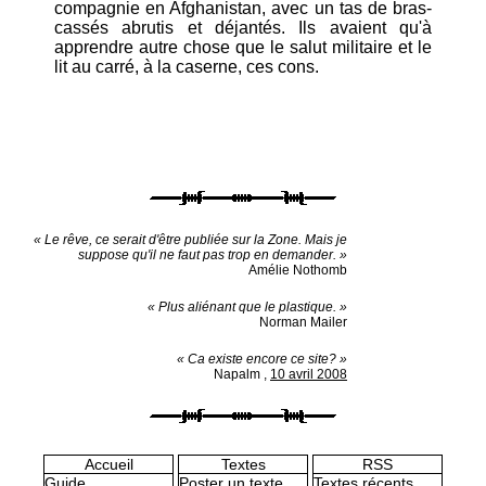
compagnie en Afghanistan, avec un tas de bras-
cassés abrutis et déjantés. Ils avaient qu'à
apprendre autre chose que le salut militaire et le
lit au carré, à la caserne, ces cons.
« Le rêve, ce serait d'être publiée sur la Zone. Mais je
suppose qu'il ne faut pas trop en demander. »
Amélie Nothomb
« Plus aliénant que le plastique. »
Norman Mailer
« Ca existe encore ce site? »
Napalm
,
10 avril 2008
Accueil
Textes
RSS
Guide
Poster un texte
Textes récents