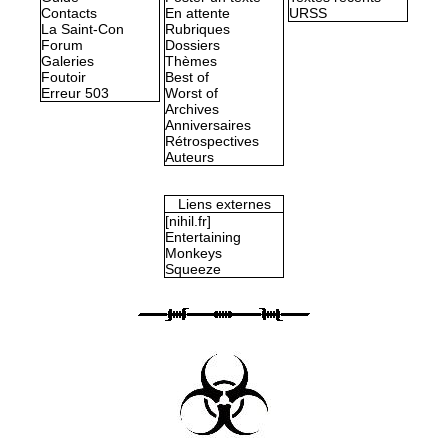
Contacts
En attente
URSS
La Saint-Con
Rubriques
Forum
Dossiers
Galeries
Thèmes
Foutoir
Best of
Erreur 503
Worst of
Archives
Anniversaires
Rétrospectives
Auteurs
Liens externes
[nihil.fr]
Entertaining
Monkeys
Squeeze