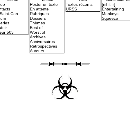
ide
Poster un texte
Textes récents
[nihil.fr]
tacts
En attente
URSS
Entertaining
Saint-Con
Rubriques
Monkeys
rum
Dossiers
Squeeze
eries
Thèmes
toir
Best of
eur 503
Worst of
Archives
Anniversaires
Rétrospectives
Auteurs