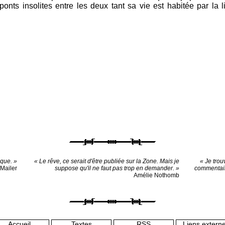
onts insolites entre les deux tant sa vie est habitée par la l
ique. »
« Le rêve, ce serait d'être publiée sur la Zone. Mais je
« Je trou
Mailer
suppose qu'il ne faut pas trop en demander. »
commentair
Amélie Nothomb
Accueil
Textes
RSS
Liens extern