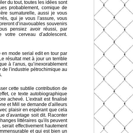
ler du tout, toutes les idées sont
ques probablement, comique de
ère surnaturelle, aussi je vous
és, qui je vous l'assure, vous
oreront d’inavouables souvenirs
ous pensiez avoir réussi, par
 votre cerveau d'adolescent.
e en mode serial edit en tour par
e résultat met à jour un terrible
uque à l'anus, qu’inexorablement
y de l'industrie pétrochimique au
.
er cette subtile contribution de
effet, ce texte autobiographique
e achevé. L'extrait est finalisé
one et Mill se demande d'ailleurs
vec plaisir en espérant que cela
ue d'avantage soit dit. Raconter
anges littéraires qu'ils peuvent
 serait effectivement hautement
incommensurable et qui est bien un