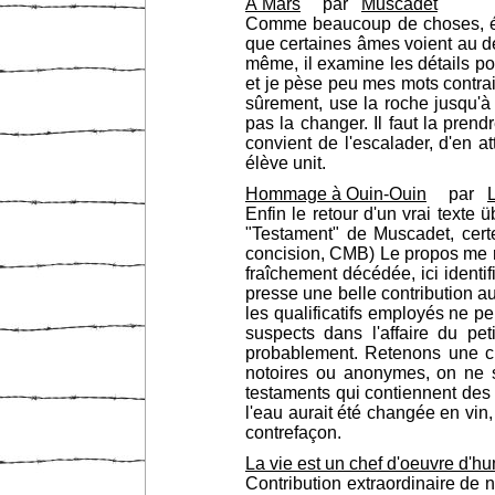
Á Mars
par
Muscadet
Comme beaucoup de choses, écri
que certaines âmes voient au de
même, il examine les détails po
et je pèse peu mes mots contra
sûrement, use la roche jusqu'
pas la changer. Il faut la prendr
convient de l'escalader, d'en 
élève unit.
Hommage à Ouin-Ouin
par
Enfin le retour d'un vrai texte 
"Testament" de Muscadet, certes
concision, CMB) Le propos me re
fraîchement décédée, ici identi
presse une belle contribution au
les qualificatifs employés ne p
suspects dans l'affaire du pe
probablement. Retenons une ch
notoires ou anonymes, on ne sai
testaments qui contiennent des
l'eau aurait été changée en vin
contrefaçon.
La vie est un chef d'oeuvre d'hu
Contribution extraordinaire de 