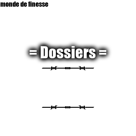
 monde de finesse
Dossiers