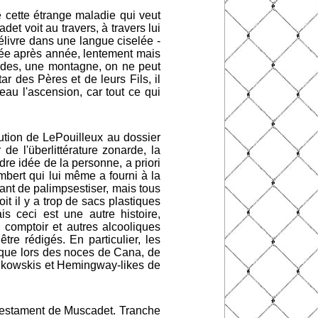
 cette étrange maladie qui veut
t voit au travers, à travers lui
élivre dans une langue ciselée -
née après année, lentement mais
odes, une montagne, on ne peut
tar des Pères et de leurs Fils, il
au l'ascension, car tout ce qui
ibution de LePouilleux au dossier
de l'überlittérature zonarde, la
re idée de la personne, a priori
mbert qui lui même a fourni à la
sant de palimpsestiser, mais tous
t il y a trop de sacs plastiques
s ceci est une autre histoire,
comptoir et autres alcooliques
tre rédigés. En particulier, les
 que lors des noces de Cana, de
-Bukowskis et Hemingway-likes de
 #Testament de Muscadet. Tranche