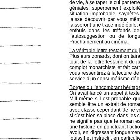
de vie, à se taper le cul par ter
géniales, superbement exploi
situation improbable, saynètes
laisse découvrir par vous mêm
laisseront une trace indélébil
enfouis dans les tréfonds de
l'autosuggestion ou de long
Prochainement au cinéma.
La véritable lettre-testament du
Plusieurs zonards, dont on taira
tour, de la lettre testament du 
complot monarchiste et fait car
vous ressentirez à la lecture de
service d'un consumérisme débri
Borges ou l'encombrant héritage 
On avait lancé un appel à texte
Mill même s'il est probable que
semble être un extrait de roman
avec classe cependant. Je ne veu
si c'est bien sa place dans les
ne signifie pas que le roman es
une histoire en ponctuant l'act
avoir, en digressant longuemen
jouissif et instructif, en partic