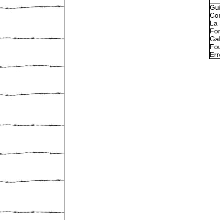
Gu
Con
La 
Fo
Gal
Fou
Err