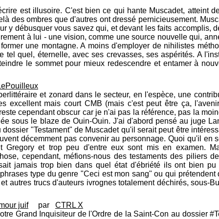
re est illusoire. C'est bien ce qui hante Muscadet, atteint de
là des ombres que d'autres ont dressé pernicieusement. Muscade
ur y débusquer vous savez qui, et devant les faits accomplis, d
irement à lui - une vision, comme une source nouvelle qui, an
à former une montagne. A moins d'employer de nihilistes méth
e tel quel, éternelle, avec ses crevasses, ses aspérités. A l'ins
atteindre le sommet pour mieux redescendre et entamer à nouve
LePouilleux
überlittéraire et zonard dans le secteur, en l'espèce, une contr
 excellent mais court CMB (mais c'est peut être ça, l'avenir 
ste cependant obscur car je n'ai pas la référence, pas la moind
fiée sous le blaze de Ouin-Ouin. J'ai d'abord pensé au juge La
 dossier "Testament" de Muscadet qu'il serait peut être intéres
euvent décemment pas convenir au personnage. Quoi qu'il en soi
tit Gregory et trop peu d'entre eux sont mis en examen. Mai
ose, cependant, méfions-nous des testaments des piliers de 
t jamais trop bien dans quel état d'ébriété ils ont bien pu ê
 phrases type du genre "Ceci est mon sang" ou qui prétendent
, et autres trucs d'auteurs ivrognes totalement déchirés, sous
mour juif
par
CTRL X
notre Grand Inquisiteur de l'Ordre de la Saint-Con au dossier