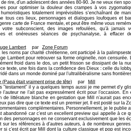
re de rire, d'un adolescent des années 80-90. Je ne veux rien spoi
tées pour optimiser la douleur des crampes à vos zygomati
 humoristiques totalement imprévisibles s’enchaînant de mani
e tous ces lieux, personnages et dialogues loufoques et barr
e, genre carte de France mentale, et peut être même vous remém
 votre subconscient, des images refoulées, qu'à jamais v
ues et onéreuses séances de psychanalyse, à effacer de
 juge Lambert
par
Zone Forum
 les noms par charité chrétienne, ont participé à la palimpsest
juge Lambert pour retrouver sa forme originelle, non censurée. L
rément froid dans le dos, un petit frisson se dissipant de la n
 ce texte, une fois dans la confidence des Dieux : celle du lobb
dé dans un monde dominé par l'ultralibéralisme sans frontières
(Papa était vraiment prise de tête)
par
Mill
s "testament" il y a quelques temps aussi je me permet d'y gliss
 l'auteur ne l'ait pas expressément écrit pour l'occasion. En 
 de littérature blanche en gestation que Mill n'aurait pas encor
x pas dire que ce texte est un premier jet. Il est posté sur la Z
 commentaires complémentaires. Personnellement, je le publie a
t abandonné car c'est un excellent preview qui appelle à ce q
ion des personnages en ne conservant exclusivement que les éch
t sur les références à d'autres auteurs, à de nombreux genres,
ulier si c'est écrit par Mill dont la culture classique et pop est 