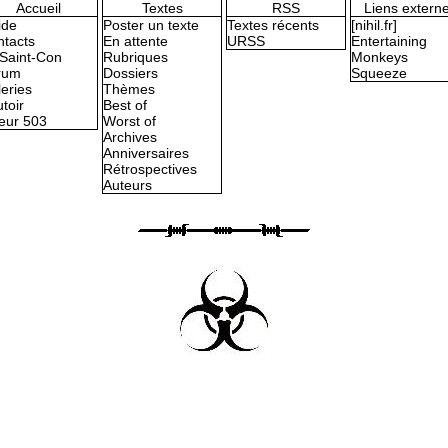
Accueil
Textes
RSS
Liens extern
ide
Poster un texte
Textes récents
[nihil.fr]
tacts
En attente
URSS
Entertaining
Saint-Con
Rubriques
Monkeys
rum
Dossiers
Squeeze
eries
Thèmes
toir
Best of
eur 503
Worst of
Archives
Anniversaires
Rétrospectives
Auteurs