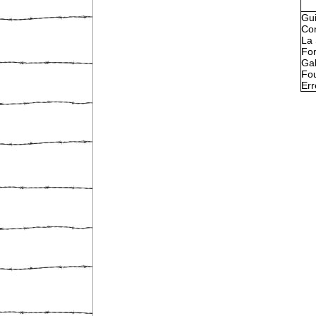
Gu
Con
La 
Fo
Gal
Fou
Err