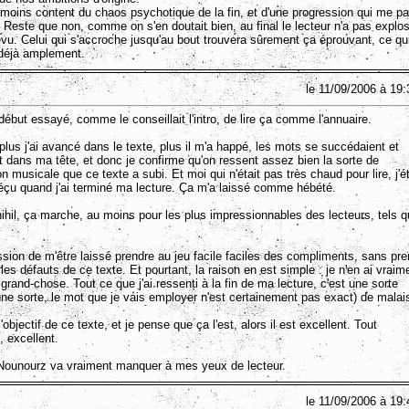
 moins content du chaos psychotique de la fin, et d'une progression qui me pa
Reste que non, comme on s'en doutait bien, au final le lecteur n'a pas explo
u. Celui qui s'accroche jusqu'au bout trouvera sûrement ça éprouvant, ce qu
 déjà amplement.
le 11/09/2006 à 19:
 début essayé, comme le conseillait l'intro, de lire ça comme l'annuaire.
lus j'ai avancé dans le texte, plus il m'a happé, les mots se succédaient et
t dans ma tête, et donc je confirme qu'on ressent assez bien la sorte de
n musicale que ce texte a subi. Et moi qui n'était pas très chaud pour lire, j'é
éçu quand j'ai terminé ma lecture. Ça m'a laissé comme hébété.
nihil, ça marche, au moins pour les plus impressionnables des lecteurs, tels 
ession de m'être laissé prendre au jeu facile faciles des compliments, sans pr
es défauts de ce texte. Et pourtant, la raison en est simple : je n'en ai vraim
grand-chose. Tout ce que j'ai ressenti à la fin de ma lecture, c'est une sorte
une sorte, le mot que je vais employer n'est certainement pas exact) de malai
l'objectif de ce texte, et je pense que ça l'est, alors il est excellent. Tout
 excellent.
 Nounourz va vraiment manquer à mes yeux de lecteur.
le 11/09/2006 à 19: