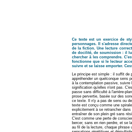
Ce texte est un exercice de sty
personnages. Il s'adresse direct
de la fiction. Une lecture corre
de docilité, de soumission : il 
chercher à les comprendre. C'es
fonctionne que si le lecteur acce
suivre et se laisse emporter. Ces
Le principe est simple : il suffit de
appréhender un quelconque sens pr
à la contemplation passive, suivre 
signification qu'elles n'ont pas. 
passe sans difficulté à l'arrière-p
prose pervertie, basée sur des sono
ce texte. Il n'y a pas de sens ou de
texte est conçu comme une spirale ve
explicitement à se retrancher dans 
entraîner de son plein gré sans rési
C'est comme une perte de conscience
bercer, sans en rien perdre, et se 
au fil de la lecture, chaque phrase u
sensations répétitives et démulti