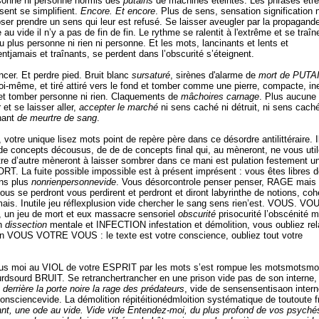
rsonne ni personne hormis des
putains
de machines éteintes. Les phrases étre
ent se simplifient.
Encore. Et encore
. Plus de sens, sensation signification 
er prendre un sens qui leur est refusé. Se laisser aveugler par la propagand
e au vide il n’y a pas de fin de fin. Le rythme se ralentit à l'extrême et se traîn
plus personne ni rien ni personne. Et les mots, lancinants et lents et
tjamais et traînants, se perdent dans l’obscurité s’éteignent.
ncer. Et perdre pied. Bruit blanc
sursaturé
, sirènes d'alarme de
mort de PUTA
soi-même, et tiré attiré vers le fond et tomber comme une pierre, compacte, ine
 et tomber personne ni rien. Claquements de
mâchoires carnage
. Plus aucune
 et se laisser aller,
accepter le marché
ni sens caché ni détruit, ni sens caché
hant
de meurtre de sang
.
votre unique lisez mots point de repère père dans ce désordre antilittéraire. I
de concepts décousus, de de de concepts final qui, au mèneront, ne vous uti
utre d’autre mèneront à laisser sombrer dans ce mani est pulation festement u
ORT. La fuite possible impossible est à présent imprésent : vous êtes libres d
ens plus
nonrienpersonnevide
. Vous désorcontrole penser penser, RAGE mais 
s se perdront vous perdirent et perdront et diront labyrinthe de notions, co
ais. Inutile jeu réflexplusion vide chercher le sang sens rien’est. VOUS. VO
n, un jeu de mort et eux massacre sensoriel
obscurité
prisocurité l’obscénité 
on
dissection
mentale et INFECTION infestation et démolition, vous oubliez rel
ion VOUS VOTRE VOUS : le texte est votre conscience, oubliez tout votre
t vous moi au VIOL de votre ESPRIT par les mots s’est rompue les motsmotsm
rdsourd BRUIT. Se retranchertrancher en une prison vide pas de son interne
derrière la porte noire la rage des prédateurs
, vide de sensensentisaon intern
consciencevide. La démolition répitéitionédmloition systématique de toutoute 
ant, une ode au vide. Vide vide Entendez-moi, du plus profond de vos psyché