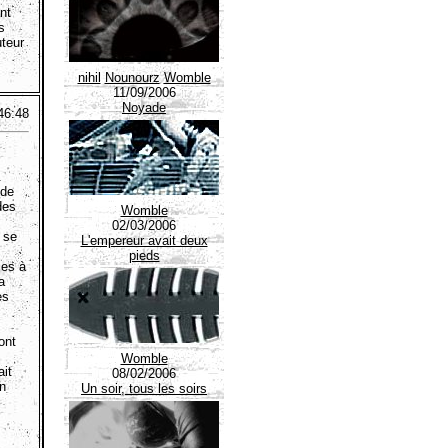
nt
s
uteur
nihil
Nounourz
Womble
11/09/2006
Noyade
46:48
.
 de
des
Womble
02/03/2006
 se
L'empereur avait deux
pieds
ses à
a
es
ont
Womble
ait
08/02/2006
on
Un soir, tous les soirs