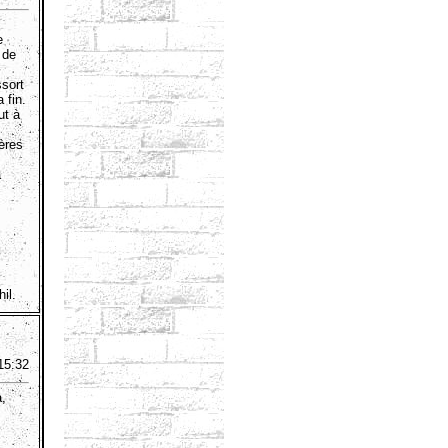
e
 de
ssort
 fin.
ut à
ères
a
il.
15:32
à,