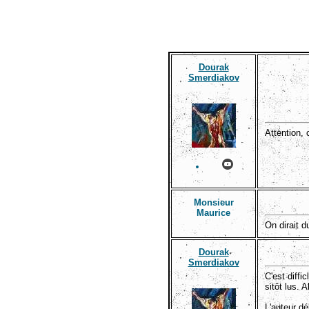
Dourak
Smerdiakov
Attention, 
Monsieur
Maurice
On dirait d
Dourak
Smerdiakov
C'est diff
sitôt lus.
L'auteur dé