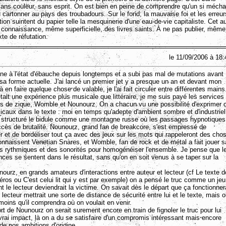
 sans couleur, sans esprit. On est bien en peine de comprendre qu'un si mécha
pu cartonner au pays des troubadours. Sur le fond, la mauvaise foi et les erreur
ation suintent du papier telle la mesquinerie d'une eau-de-vie capitaliste. Cet a
 connaissance, même superficielle, des livres saints. À ne pas publier, même
te de réfutation.
le 11/09/2006 à 18:
aine à l'état d'ébauche depuis longtemps et a subi pas mal de mutations avant
 sa forme actuelle. J'ai lancé un premier jet y a presque un an et devant mon
à en faire quelque chose de valable, je l'ai fait circuler entre différentes mains
ait une expérience plus musicale que littéraire, je me suis payé les services
s de zique, Womble et Nounourz. On a chacun vu une possibilité d'exprimer 
icaux dans le texte : moi en temps qu'adepte d'ambient sombre et d'industriel
'ai structuré le bidule comme une montagne russe où les passages hypnotiques
ccès de brutalité. Nounourz, grand fan de breakcore, s'est empressé de
r et de bordéliser tout ça avec des jeux sur les mots qui rappeleront des cho
onnaissent Venetian Snares, et Womble, fan de rock et de métal a fait jouer s
s rythmiques et des sonorités pour homogénéiser l'ensemble. Je pense que l
nces se sentent dans le résultat, sans qu'on en soit venus à se taper sur la
ourz, en grands amateurs d'interactions entre auteur et lecteur (cf Le texte d
héros ou C'est celui lit qui y est par exemple) on a pensé le truc comme un jeu
t le lecteur deviendrait la victime. On savait dès le départ que ça fonctionner
 lecteur mettrait une sorte de distance de sécurité entre lui et le texte, mais 
oins qu'il comprendra où on voulait en venir.
t de Nounourz on serait surement encore en train de fignoler le truc pour lui
vrai impact, là on a du se satisfaire d'un compromis intéressant mais encore
de nos ambitions d'origine.