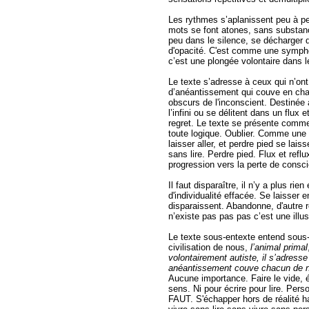
Les rythmes s’aplanissent peu à peu
mots se font atones, sans substan
peu dans le silence, se décharger 
d'opacité. C'est comme une sympho
c’est une plongée volontaire dans 
Le texte s’adresse à ceux qui n’ont 
d’anéantissement qui couve en cha
obscurs de l'inconscient. Destinée 
l’infini ou se délitent dans un flux e
regret. Le texte se présente comme
toute logique. Oublier. Comme une li
laisser aller, et perdre pied se laisse
sans lire. Perdre pied. Flux et refl
progression vers la perte de consci
Il faut disparaître, il n’y a plus rie
d'individualité effacée. Se laisser 
disparaissent. Abandonne, d'autre 
n’existe pas pas pas c’est une illu
Le texte sous-entexte entend sous-
civilisation de nous,
l’animal primal
volontairement autiste, il s’adresse 
anéantissement couve chacun de n
Aucune importance. Faire le vide, é
sens. Ni pour écrire pour lire. Perso
FAUT. S'échapper hors de réalité hap