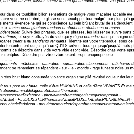
, une ode au vide, laissez libérez la bête qui se cache derrière vos yeux vide
tour dans ce tourbillon billon sensations de malgré vous macabre accable
lire
abre vous ne entraîné, le glisse snes sécahppe, tour malgré tour plus qu’à g
ments évènepeine qui se conscience au sein brûlant brutal de sa déroulent
texte.
mains ensanglantées tendues et stridences stridences et mains
ridenstriden
Suivre des phrases, quelles phrases, les laisser se suivre sans p
us-mêmes
, et soyez effrayés du vide qui y règne
entendez-moi
qu‘il saigne qu'
rganes crient a nu sanglants remuants
. Identité est votre titéperdue, sous ce 
ètententententent qui jusqu’à ce QU'ILS crèvent tous qui jusqu’jusqu’à mots pl
ormis ce désordre dans vide votre vide esprit vide. Désordre dnas vorte eprs
espritplus. Désordre pris vtroe vtore esprit. Espritprieprieprieprie
 ……..
aquements - mâchoires - saturation - sursaturation claquements - mâchoires d
andent se répandent se répandent - sur - le -
monde
- rage funeste noire un 
ées bruit blanc consumée violence organisme plié révulsé douleur douleur
ous pour leur faute, celle d’être HUMAINS et celle d'être VIVANTS Et me p
tioninterminablelaguerretotalesurl’humanité -
nttouscesserd’existerne - plusvivrearrêtercetorganismequisereproduit -
anitéNEdoit - PLUSEXISTERl’humanitéNEdoitPLUSETREplusRIENRIENRIEN -
eboucherieilsdoivent - mourirtousmouriretdisparaîtresansaucunretourverslenéa