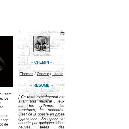
= CHEMIN =
Thèmes
/
Obscur
/
Litanie
= RÉSUMÉ =
 lisant
[ Ce texte expérimental est
ée. Le
avant tout musical : jeux
e
sur les rythmes, les
sse
structures, les sonorités.
C'est de la poésie en prose
isser
hypnotique, dézinguée en
assage
chemin par quelques idées
lot de
neuves tirées des