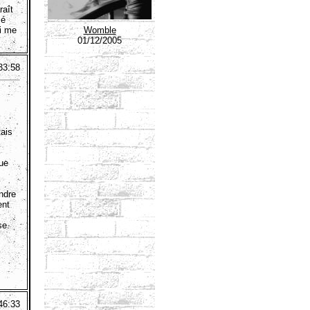
raît
sé
Womble
i me
01/12/2005
33:58
tais
que
endre
ent
se.
46:33