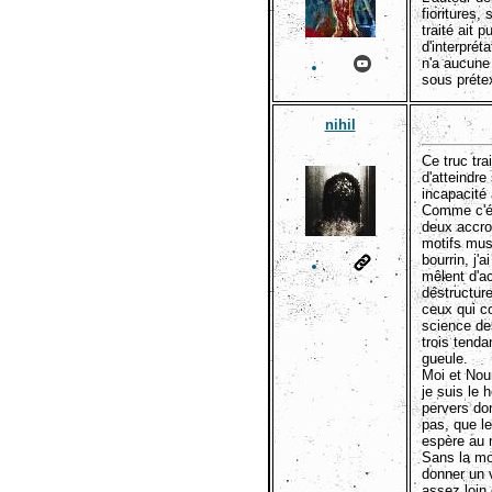
fioritures,
traité ait 
d'interprét
n'a aucune
sous prétex
nihil
Ce truc tr
d'atteindre
incapacité 
Comme c'ét
deux accro
motifs mus
bourrin, j
mêlent d'a
déstructure
ceux qui c
science de
trois tenda
gueule.
Moi et Noun
je suis le 
pervers don
pas, que le
espère au m
Sans la mor
donner un 
assez loin 