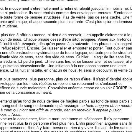
, le mouvement s'étire mollement à l'infini et ralentit jusqu’à l’immobilisme. 
ce ni profondeur. Ils sont choisis comme des enveloppes creuses. S'enfoncer
de toute forme de pensée structurée. Pas de vérité, pas de sens caché. Une 
nie arythmique, chaque seconde plus insistante. C'est plus qu'un endormis
le mutisme.
plus rien à offrir au monde, ni rien à en recevoir. Il en appelle clairement à la
cun de nous. Chaque phrase cesse d'être sitôt évoquée. Vouée aux fin-fonds
à l'oubli sitôt évoquée, dès qu'on passe à la suivante. Les phrases s’allongent
t reflux répétitif. Encore. Se laisser aller et emporter et porter. Tout oublier sa
 une déconstruction systématique de toute logique, de toute pensée structur
tanie vide de sens, sans rien vide de sens. Oublier. Il s’agit de lire sans lire,
r séduire. Et perdre pied. Et lire sans lire, et se laisser aller, et se laisser aller
ux, pulsation obsessionnelle. Une initiation à la non-connaissance une lente
ence. Et la nuit s’installe, en chacun de nous. Ni sens à découvrir, ni vérité 
n et plus personne, plus personne, plus de raison d’être. Il s'agit d'identité abolie
envelopper par les mots répétés se replient se retournent et s’enlacent et
réflexe de survie maladroite. Convulsion anéantie cesse de vouloir CROIRE la 
sion de la conscience au néant.
entend qu’au fond de nous derrière de fragiles parois au fond de nous parois 
, sang soif de sang ne demande qu’à ressurgir. L
e texte suggère de se rendre
à ceux qui n’ont rien offrir au monde, rien en recevoir. Il appelle pulsion
ous... Nous...
vacuer la conscience, faire le mort insistance et s'échapper. Il n’y personne
nne n'est plus là ni personne n'est plus rien. Enfin prisonnier langueur sans fin
per personne. Rien à y faire, personne, rien à y vivre. Il s’agit de lire sans li