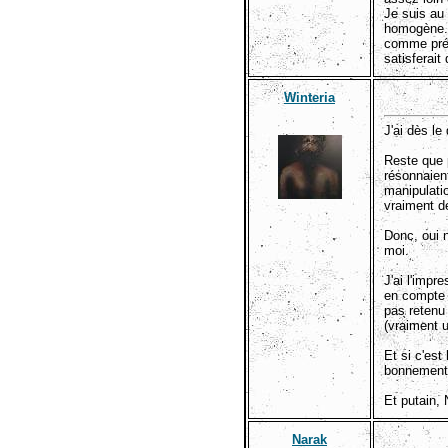
Je suis au
homogène. 
comme prév
satisferait
Winteria
J'ai dès le
Reste que p
résonnaien
manipulatio
vraiment d
Donc, oui 
moi.
J'ai l'impr
en compte l
pas retenu 
(vraiment 
Et si c'est 
bonnement,
Et putain,
Narak