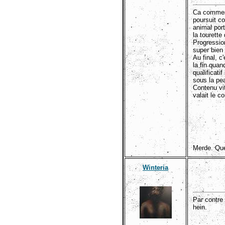
Ca commenc
poursuit c
animal port
la tourette
Progression
super bien
Au final, c
la fin quan
qualificati
sous la pe
Contenu vit
valait le co
Merde. Que
Winteria
Par contre 
hein.