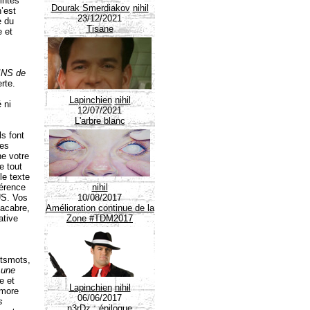
intes
Dourak Smerdiakov
nihil
n’est
23/12/2021
e du
Tisane
e et
INS de
rte.
Lapinchien
nihil
 ni
12/07/2021
L'arbre blanc
ls font
les
ne votre
e tout
le texte
hérence
nihil
US. Vos
10/08/2017
macabre,
Amélioration continue de la
ative
Zone #TDM2017
otsmots,
,
une
e et
Lapinchien
nihil
fmore
06/06/2017
s
n3rDz : épilogue