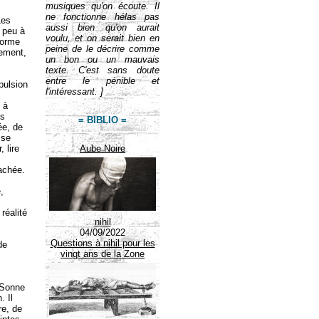
musiques qu'on écoute. Il
ne fonctionne hélas pas
Les
aussi bien qu'on aurait
 peu à
voulu, et on serait bien en
forme
peine de le décrire comme
sement,
un bon ou un mauvais
texte. C'est sans doute
entre le pénible et
 pulsion
l'intéressant. ]
 à
ns
= BIBLIO =
ée, de
 se
, lire
Aube Noire
cachée.
,
réalité
nihil
04/09/2022
Questions à nihil pour les
de
vingt ans de la Zone
. Sonne
. Il
re, de