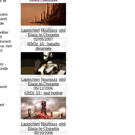
s et
 sans
rand
 de
Lapinchien
Nounourz
nihil
rêter
Glaüx-le-Chouette
il
02/05/2007
torrent
N3rDz 14 : bataille
us rien
dérangée
it.
es -
monde
Lapinchien
Nounourz
nihil
Glaüx-le-Chouette
unir
05/12/2006
n3rDz 13 - god hotline
nt -
Lapinchien
Nounourz
nihil
Glaüx-le-Chouette
30/10/2006