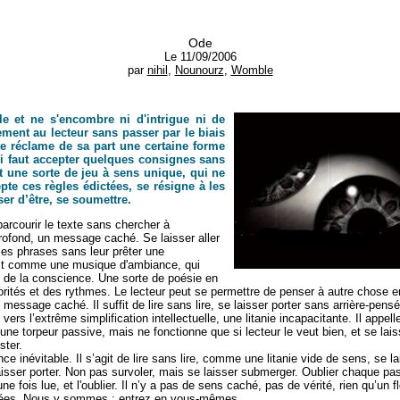
Ode
Le 11/09/2006
par
nihil
,
Nounourz
,
Womble
le et ne s'encombre ni d'intrigue ni de
ement au lecteur sans passer par le biais
cte réclame de sa part une certaine forme
lui faut accepter quelques consignes sans
t une sorte de jeu à sens unique, qui ne
pte ces règles édictées, se résigne à les
ser d’être, se soumettre.
 parcourir le texte sans chercher à
ofond, un message caché. Se laisser aller
les phrases sans leur prêter une
C'est comme une musique d'ambiance, qui
lan de la conscience. Une sorte de poésie en
rités et des rythmes. Le lecteur peut se permettre de penser à autre chose en
 message caché. Il suffit de lire sans lire, se laisser porter sans arrière-pens
rs l’extrême simplification intellectuelle, une litanie incapacitante. Il appell
une torpeur passive, mais ne fonctionne que si lecteur le veut bien, et se lai
ster.
 inévitable. Il s’agit de lire sans lire, comme une litanie vide de sens, se la
laisser porter. Non pas survoler, mais se laisser submerger. Oublier chaque p
ne fois lue, et l'oublier. Il n’y a pas de sens caché, pas de vérité, rien qu’un f
pliées. Nous y sommes : entrez en vous-mêmes.