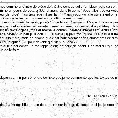
e comme une intro de pièce de théatre conceptuelle (en bleu), puis ça se
omme un cours de yoga à 30€, planant, dans le genre "Vous allez trouver votr
eur de force" mais trop répétitif sur la fin. Mais, youpi voilà le style syndrome
 qui sauve le truc au moment où ça allait devenir chiant.
 bien maitrisée d'ailleurs, puisqu'on ne la sent pas venir. L'aspect musical re
 en particulier sur les pauses-déchainementsnévrotiqueshahahaglabahey! de la
'est un texte/objet sympa et même le contenu deviens interessant, enfin surto
d ça devient un peu plus couillu. Peut-être un peu trop "guidé" (J'ai pas d'autre
f sous la main) mais ça disons que c'est pour s'écraser des abdoments de dipt
au du prépuce (Ou pour devenir glaüxien, au choix)
e oublié par contre, je me rappelle que ça parle de néant. Pas mal du tout, ç
up de le faire.
lqu'un va finir par se rendre compte que je ne commente que les textes de nih
le 11/09/2006 à 21:
de là à mettre l'illustration de ce texte sur la page d'accueil, moi je dis stop, l