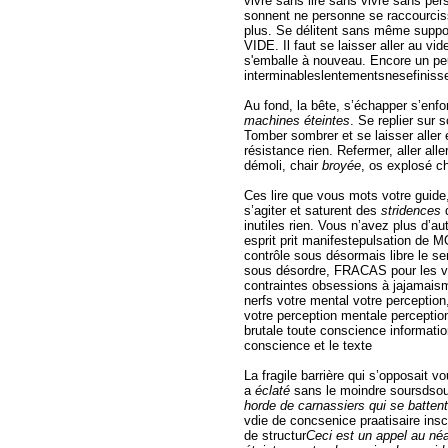
vivre sans lire sans vivre sans pe
sonnent ne personne se raccourciss
plus. Se délitent sans même suppos
VIDE. Il faut se laisser aller au vid
s'emballe à nouveau. Encore un peu 
interminableslentementsnesefinissen
Au fond, la bête, s’échapper s’enfo
machines éteintes
. Se replier sur 
Tomber sombrer et se laisser aller
résistance rien. Refermer, aller aller
démoli, chair
broyée
, os explosé c
Ces lire que vous mots votre guide, 
s’agiter et saturent des
stridences
inutiles rien. Vous n’avez plus d’a
esprit prit manifestepulsation de M
contrôle sous désormais libre le s
sous désordre, FRACAS pour les vou
contraintes obsessions à jajamaism
nerfs votre mental votre perceptio
votre perception mentale percepti
brutale toute conscience informat
conscience et le texte
La fragile barrière qui s’opposai
a
éclaté
sans le moindre soursdsou
horde de carnassiers qui se battent 
vdie de concsenice praatisaire ins
de structur
Ceci est un appel au né