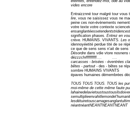
éteintes, entendez-moi, ode au vide
vides encore
Entraizznné tour malgré tour vous 
lire
, vous ne saisissez vous ne mac
peine ces non-évènements nements 
votre texte votre contexte science
ensanglantéessetendentstridencest
signification phases.
Entrez en vo
crève. HUMAINS. VIVANTS.
Les o
idennoyéetité perdue tité de se rép
ce que de sens sens n’ait de sens h
Désordre
dans vdie vtore nosnens n’
dézzzchrfffffffff…. ….
carcasses - brisées - éventrées cl
bêtes - partout
- des - bêtes se rép
sombre HUMAINS VIVANTS
épaves humaines démembrées déchir
TOUS TOUS TOUS. TOUS les punir t
moi-même de cette même faute pulsa
lahainedelavietoustoustousilsdoive
semultiplieenvahitlemondel’hum
lesdétuiretouscarnagesanglantultim
néantnéantNEANTNEANTNEANT