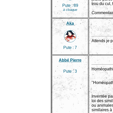
trou du cul,
Pute :
89
à cloaque
Commentair
Aka
Attends je 
Pute :
7
Abbé Pierre
Homéopath
Pute :
3
"Homéopath
Inventée pa
loi des simi
ou animales
similaires à