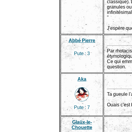
classique).
granules ou 
infinitésimal
"
J'espère que
Abbé Pierre
Par rhotacis
Pute :
3
étymologiqu
Ce qui emmè
question.
Aka
Ta gueule l
Ouais c'est 
Pute :
7
Glaüx-le-
Chouette