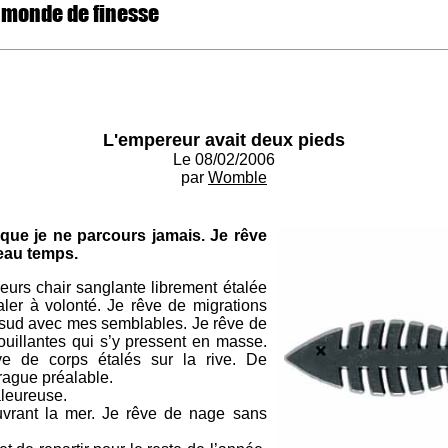
 monde de finesse
L'empereur avait deux pieds
Le 08/02/2006
par
Womble
que je ne parcours jamais. Je rêve
beau temps.
eurs chair sanglante librement étalée
ler à volonté. Je rêve de migrations
e sud avec mes semblables. Je rêve de
illantes qui s’y pressent en masse.
e de corps étalés sur la rive. De
rague préalable.
aleureuse.
vrant la mer. Je rêve de nage sans