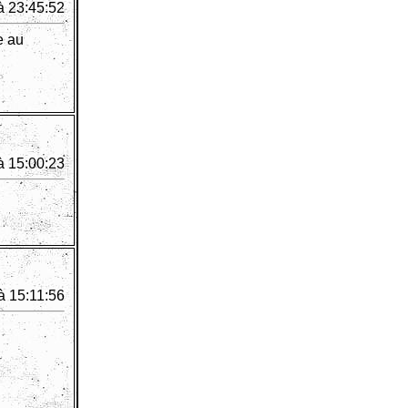
à 23:45:52
e au
à 15:00:23
à 15:11:56