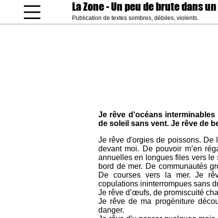
La Zone
- Un peu de brute dans un
Publication de textes sombres, débiles, violents.
coucou gamin
Je rêve d'océans interminables 
de soleil sans vent. Je rêve de 
Je rêve d'orgies de poissons. De l
devant moi. De pouvoir m’en réga
annuelles en longues files vers l
bord de mer. De communautés grou
De courses vers la mer. Je rêv
copulations ininterrompues sans d
Je rêve d’œufs, de promiscuité ch
Je rêve de ma progéniture décou
danger.