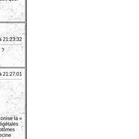
à 21:23:32
 ?
à 21:27:01
onise la «
végétales
mptômes
decine