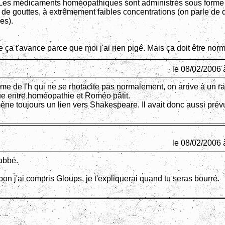
 Les médicaments homéopathiques sont administrés sous forme
de gouttes, à extrêmement faibles concentrations (on parle de d
es).
 ça t'avance parce que moi j'ai rien pigé. Mais ça doit être norm
le 08/02/2006 
me de l'h qui ne se rhotacite pas normalement, on arrive à un r
e entre homéopathie et Roméo pâtit.
ne toujours un lien vers Shakespeare. Il avait donc aussi prév
le 08/02/2006 
'abbé.
bon j'ai compris Gloups, je t'expliquerai quand tu seras bourré.