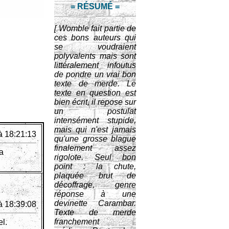
= RÉSUMÉ =
[ Womble fait partie de
ces bons auteurs qui
se voudraient
polyvalents mais sont
littéralement infoutus
de pondre un vrai bon
texte de merde. Le
texte en question est
bien écrit, il repose sur
un postulat
intensément stupide,
mais qui n'est jamais
à 18:21:13
qu'une grosse blague
finalement assez
a
rigolote. Seul bon
point : la chute,
plaquée brut de
décoffrage, genre
réponse à une
devinette Carambar.
à 18:39:08
Texte de merde
franchement
el.