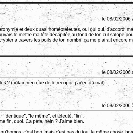
le 08/02/2006 
ronymie et deux quasi homéotéleutes, oui oui oui, d'accord, ma
ouvais te mettre ma tête décapitée au fond de ton cul salope pour
écrypter à travers les poils de ton nombril ça me plairait encore m
le 08/02/2006 
s ? (putain rien que de le recopier j'ai eu du mal)
le 08/02/2006 
"identique", "le même", et téleutè, "fin".
e fin, quoi. Ca pète, hein ? J'aime bien.
 qu'homos, c'est bon, mais c'est pas du tout la même chose, bor