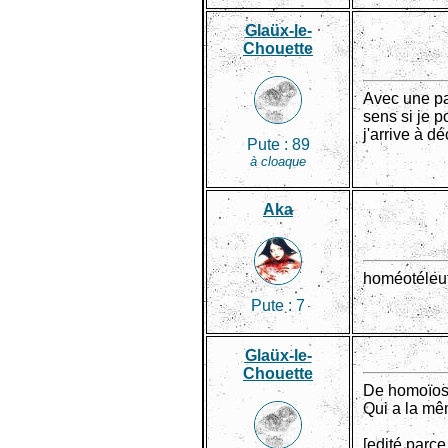
Glaüx-le-
Chouette
Avec une pa
sens si je p
j'arrive à d
Pute :
89
à cloaque
Aka
homéotéleute
Pute :
7
Glaüx-le-
Chouette
De homoïos, 
Qui a la mêm
[edité parce