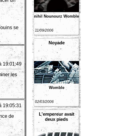
lacer un
nihil
Nounourz
Womble
gouins se
11/09/2006
Noyade
à 19:01:49
miner les
Womble
02/03/2006
à 19:05:31
L'empereur avait
ance de
deux pieds