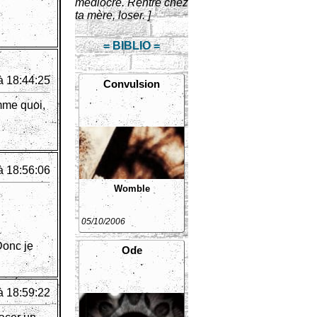
médiocre. Rentre chez
ta mère, loser. ]
= BIBLIO =
à 18:44:25
Convulsion
mme quoi,
à 18:56:06
Womble
05/10/2006
 Donc je
Ode
à 18:59:22