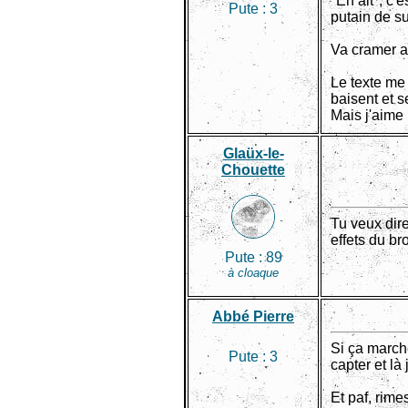
"En ait", c'
Pute :
3
putain de su
Va cramer a
Le texte me
baisent et 
Mais j'aime 
Glaüx-le-
Chouette
Tu veux dire
effets du br
Pute :
89
à cloaque
Abbé Pierre
Si ça march
Pute :
3
capter et là
Et paf, rim