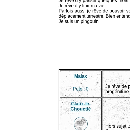
Je rêve d’y passer quelques mois et
Je rêve d’y finir ma vie.
Parfois aussi je rêve de pouvoir vo
déplacement terrestre. Bien entendu
Je suis un pingouin
Malax
Je rêve de 
Pute :
0
progéniture 
Glaüx-le-
Chouette
Hors sujet t