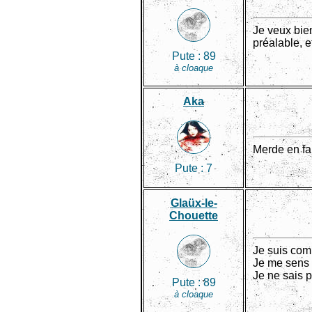
Je veux bien
préalable, e
Pute :
89
à cloaque
Aka
Merde en fai
Pute :
7
Glaüx-le-
Chouette
Je suis com
Je me sens to
Je ne sais p
Pute :
89
à cloaque