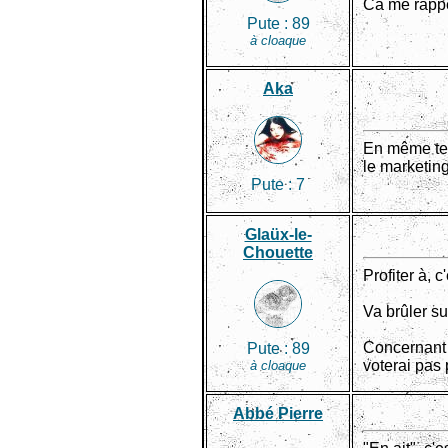
Ca me rappe
Pute :
89
à cloaque
Aka
En même tem
le marketing
Pute :
7
Glaüx-le-
Chouette
Profiter à, 
Va brûler s
Concernant l
Pute :
89
voterai pas 
à cloaque
Abbé Pierre