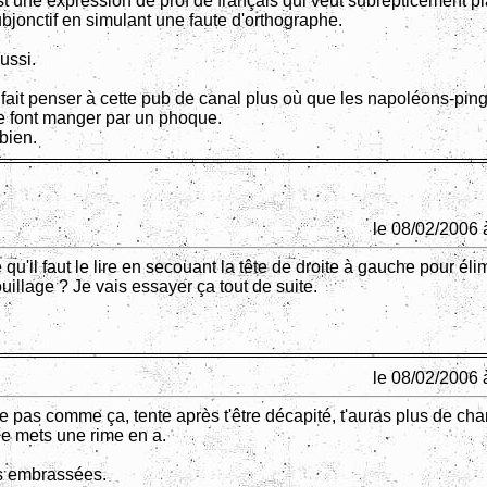
est une expression de prof de français qui veut subrepticement p
bjonctif en simulant une faute d'orthographe.
ussi.
 fait penser à cette pub de canal plus où que les napoléons-pin
se font manger par un phoque.
bien.
le 08/02/2006 
 qu'il faut le lire en secouant la tête de droite à gauche pour éli
ouillage ? Je vais essayer ça tout de suite.
le 08/02/2006 
e pas comme ça, tente après t'être décapité, t'auras plus de ch
 je mets une rime en a.
es embrassées.