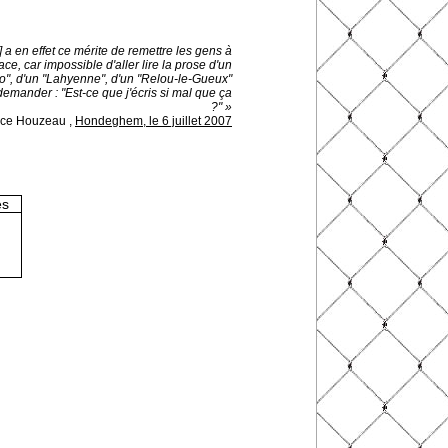
 a en effet ce mérite de remettre les gens à
ace, car impossible d'aller lire la prose d'un
o", d'un "Lahyenne", d'un "Relou-le-Gueux"
emander : "Est-ce que j'écris si mal que ça
?" »
ice Houzeau
,
Hondeghem, le 6 juillet 2007
es