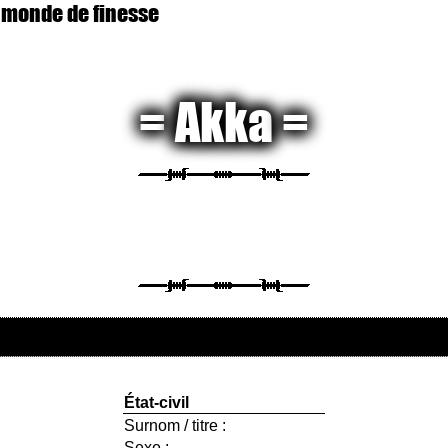
 monde de finesse
Akka
État-civil
Surnom / titre :
Sexe :