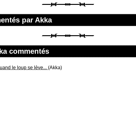
mentés par Akka
Akka commentés
uand le loup se lève...
(Akka)