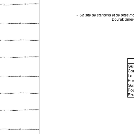
« Un site de standing et de bites mo
Dourak Smer
Gu
Con
La 
Fo
Gal
Fou
Err