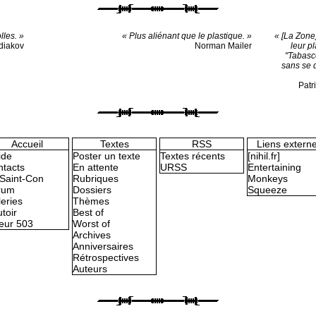
lles. »
« Plus aliénant que le plastique. »
« [La Zone]
diakov
Norman Mailer
leur pl
"Tabasc
sans se d
Patr
Accueil
Textes
RSS
Liens extern
ide
Poster un texte
Textes récents
[nihil.fr]
tacts
En attente
URSS
Entertaining
Saint-Con
Rubriques
Monkeys
rum
Dossiers
Squeeze
eries
Thèmes
toir
Best of
eur 503
Worst of
Archives
Anniversaires
Rétrospectives
Auteurs