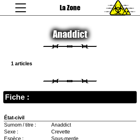
La Zone
coucou gamin
Anaddict
1 articles
Fiche :
État-civil
Surnom / titre :
Anaddict
Sexe :
Crevette
Espèce :
Sous-merde