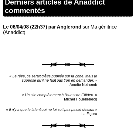
Derniers articles de Anaddict
commentés
Le 06/04/08 (22h37) par Anglerond
sur Ma génitrice
(Anaddict)
« Le rêve, ce serait d'être publiée sur la Zone. Mais je
suppose qu'il ne faut pas trop en demander. »
Amélie Nothomb
« Un site complètement à l'ouest de Clifden. »
Michel Houellebecq
« Il n'y a que le talent qui ne lui soit pas passé dessus »
La Figora