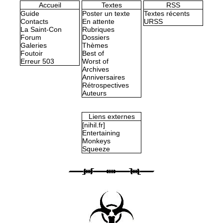
Accueil
Textes
RSS
Guide
Poster un texte
Textes récents
Contacts
En attente
URSS
La Saint-Con
Rubriques
Forum
Dossiers
Galeries
Thèmes
Foutoir
Best of
Erreur 503
Worst of
Archives
Anniversaires
Rétrospectives
Auteurs
Liens externes
[nihil.fr]
Entertaining
Monkeys
Squeeze