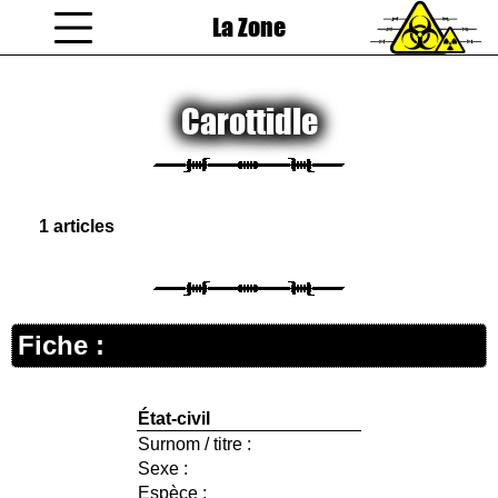
La Zone
coucou gamin
Carottidle
1 articles
Fiche :
État-civil
Surnom / titre :
Sexe :
Espèce :