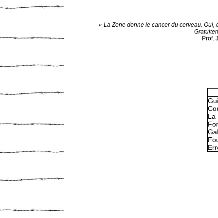
« La Zone donne le cancer du cerveau. Oui, 
Gratuite
Prof.
Gu
Con
La 
Fo
Gal
Fou
Err