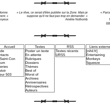
donne.
« Le rêve, ce serait d'être publiée sur la Zone. Mais je
« Parce
ment. »
suppose qu'il ne faut pas trop en demander. »
 Joyeux
Amélie Nothomb
co
Accueil
Textes
RSS
Liens extern
ide
Poster un texte
Textes récents
[nihil.fr]
tacts
En attente
URSS
Entertaining
Saint-Con
Rubriques
Monkeys
rum
Dossiers
Squeeze
eries
Thèmes
toir
Best of
eur 503
Worst of
Archives
Anniversaires
Rétrospectives
Auteurs