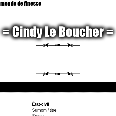
 monde de finesse
Cindy Le Boucher
État-civil
Surnom / titre :
Sexe :