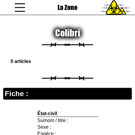
La Zone
coucou gamin
Colibri
0 articles
Fiche :
État-civil
Surnom / titre :
Sexe :
Espèce :