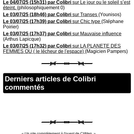
Le 04/07/25 (15h31) par Colibri
sur Le jour ou le soleil s’est
éteint.
(philosophiquement 0)
Le 03/07/25 (18h46) par Colibri
sur Transes
(Younisos)
Le 03/07/25 (17h39) par Colibri
sur Chic type
(Stéphane
Poirier)
Le 03/07/25 (17h37) par Colibri
sur Mauvaise influence
(Arthus Lapicque)
Le 03/07/25 (17h32) par Colibri
sur LA PLANETE DES
FEMMES OU ( le lécheur de l'espace)
(Magicien Pampers)
Derniers articles de Colibri
commentés
« Un site complètement à l'ouest de Clifden. »