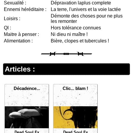
Sexualité :
Dépravation laplus complete
Ennemi héréditaire :
La terre, l'univers et la voie lactée
Démonte des choses pour ne plus
Loisirs :
les remonter
QI :
Hors tolérance connues
Maitre à penser :
Ni dieu ni maître !
Alimentation :
Bière, clopes et tubercules !
Articles :
Décadence...
Clic... blam !
Dead Soul Fx
Dead Soul Fx