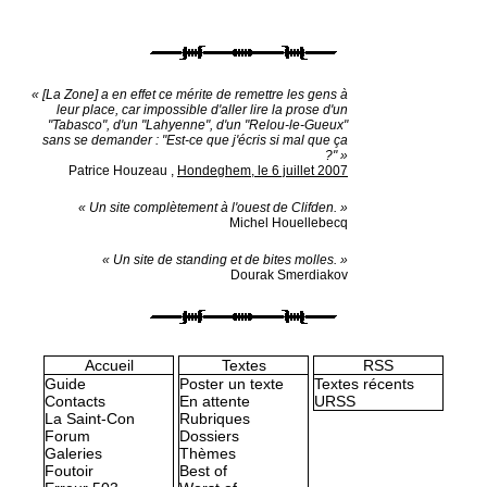
« [La Zone] a en effet ce mérite de remettre les gens à
leur place, car impossible d'aller lire la prose d'un
"Tabasco", d'un "Lahyenne", d'un "Relou-le-Gueux"
sans se demander : "Est-ce que j'écris si mal que ça
?" »
Patrice Houzeau
,
Hondeghem, le 6 juillet 2007
« Un site complètement à l'ouest de Clifden. »
Michel Houellebecq
« Un site de standing et de bites molles. »
Dourak Smerdiakov
Accueil
Textes
RSS
Guide
Poster un texte
Textes récents
Contacts
En attente
URSS
La Saint-Con
Rubriques
Forum
Dossiers
Galeries
Thèmes
Foutoir
Best of