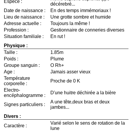
Espèce :
décérebré...
Date de naissance :
En des temps immémoriaux !
Lieu de naissance :
Une grotte sombre et humide
Adresse actuelle :
Toujours la même !
Profession :
Gestionnaire de conneries diverses
Situation familiale :
En rut !
Physique :
Taille :
1.85m
Poids :
Plume
Groupe sanguin :
O Rh+
Age :
Jamais asser vieux
Température
Proche de 0 K
corporelle :
Electro-
D'une huitre déchirée a la bière
encéphalogramme :
A une tête,deux bras et deux
Signes particuliers :
jambes...
Divers :
Varié selon le sens de rotation de la
Caractère :
lune