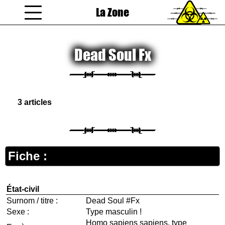
La Zone
coucou gamin
Dead Soul Fx
3 articles
Fiche :
État-civil
Surnom / titre :
Dead Soul #Fx
Sexe :
Type masculin !
Homo sapiens sapiens, type