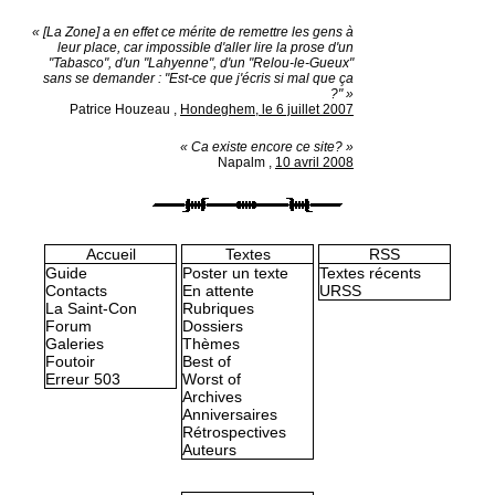
« [La Zone] a en effet ce mérite de remettre les gens à
leur place, car impossible d'aller lire la prose d'un
"Tabasco", d'un "Lahyenne", d'un "Relou-le-Gueux"
sans se demander : "Est-ce que j'écris si mal que ça
?" »
Patrice Houzeau
,
Hondeghem, le 6 juillet 2007
« Ca existe encore ce site? »
Napalm
,
10 avril 2008
Accueil
Textes
RSS
Guide
Poster un texte
Textes récents
Contacts
En attente
URSS
La Saint-Con
Rubriques
Forum
Dossiers
Galeries
Thèmes
Foutoir
Best of
Erreur 503
Worst of
Archives
Anniversaires
Rétrospectives
Auteurs