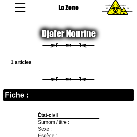
La Zone
coucou gamin
Djafer Nourine
1 articles
Fiche :
État-civil
Surnom / titre :
Sexe :
Espèce :