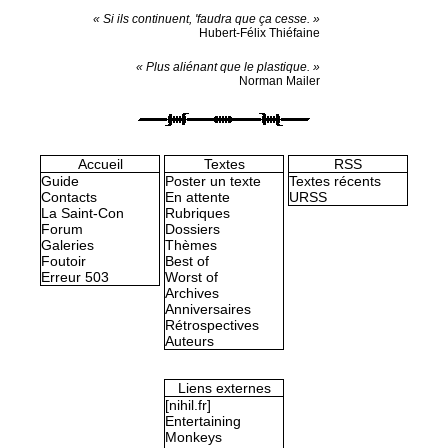
« Si ils continuent, 'faudra que ça cesse. »
Hubert-Félix Thiéfaine
« Plus aliénant que le plastique. »
Norman Mailer
Accueil
Textes
RSS
Guide
Poster un texte
Textes récents
Contacts
En attente
URSS
La Saint-Con
Rubriques
Forum
Dossiers
Galeries
Thèmes
Foutoir
Best of
Erreur 503
Worst of
Archives
Anniversaires
Rétrospectives
Auteurs
Liens externes
[nihil.fr]
Entertaining
Monkeys