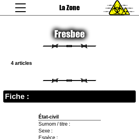
La Zone
coucou gamin
Fresbee
4 articles
Fiche :
État-civil
Surnom / titre :
Sexe :
Espèce :