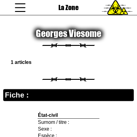
La Zone
coucou gamin
Georges Viesome
1 articles
Fiche :
État-civil
Surnom / titre :
Sexe :
Espèce :