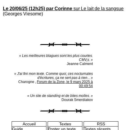
Le 20/06/25 (12h25) par Corinne
sur Le lait de la sangsue
(Georges Viesome)
« Les meilleures blagues sont les plus courtes.
CMV,s. »
Jeanne Calment
« J'ai fini mon texte. Comme quoi, ces nocturnales
d'écritures, ça ne sert pas à rien... »
Charogne
,
Forum de la Zone, le 9 mars 2025 à
00:49:54
« Un site de standing et de bites molles. »
Dourak Smerdiakov
Accueil
Textes
RSS
Guide
Poster un texte
Textes récents