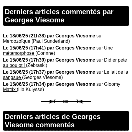
Derniers articles commentés par
Georges Viesome
Le 18/06/25 (21h38) par Georges Viesome
sur
Merdozoïque
(Paul Sunderland)
Le 15/06/25 (17h41) par Georges Viesome
sur Une
métamorphose
(Corinne)
Le 15/06/25 (17h39) par Georges Viesome
sur Didier pète
au boulot !
(Zebraski)
Le 15/06/25 (17h37) par Georges Viesome
sur Le lait de la
sangsue
(Georges Viesome)
Le 15/06/25 (17h34) par Georges Viesome
sur Gloomy
Matrix
(HaiKulysse)
Derniers articles de Georges
Viesome commentés