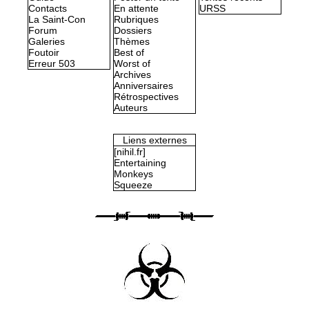
Contacts
En attente
URSS
La Saint-Con
Rubriques
Forum
Dossiers
Galeries
Thèmes
Foutoir
Best of
Erreur 503
Worst of
Archives
Anniversaires
Rétrospectives
Auteurs
Liens externes
[nihil.fr]
Entertaining
Monkeys
Squeeze