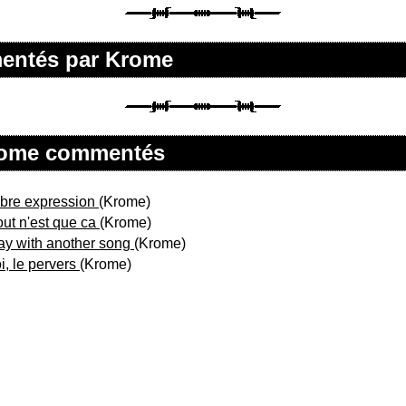
mentés par Krome
Krome commentés
ibre expression
(Krome)
out n'est que ca
(Krome)
ay with another song
(Krome)
i, le pervers
(Krome)