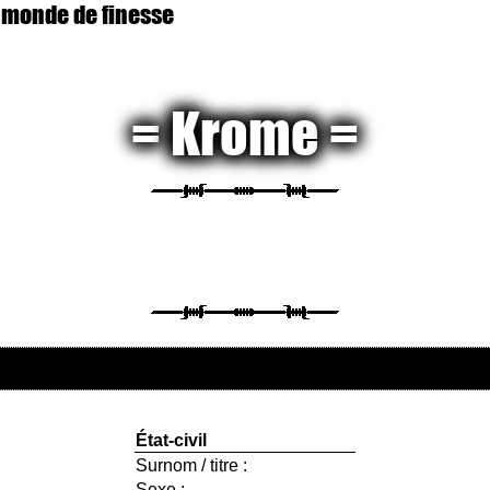
 monde de finesse
Krome
État-civil
Surnom / titre :
Sexe :