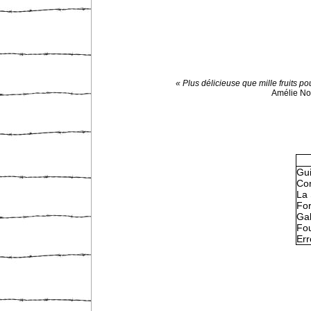
« Plus délicieuse que mille fruits pou
Amélie N
Gu
Con
La 
Fo
Gal
Fou
Err