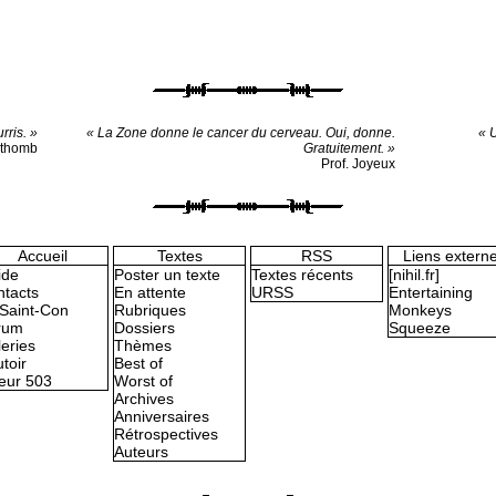
rris. »
« La Zone donne le cancer du cerveau. Oui, donne.
« 
othomb
Gratuitement. »
Prof. Joyeux
Accueil
Textes
RSS
Liens extern
ide
Poster un texte
Textes récents
[nihil.fr]
tacts
En attente
URSS
Entertaining
Saint-Con
Rubriques
Monkeys
rum
Dossiers
Squeeze
eries
Thèmes
toir
Best of
eur 503
Worst of
Archives
Anniversaires
Rétrospectives
Auteurs