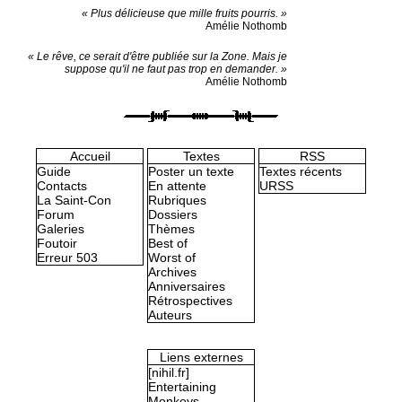
« Plus délicieuse que mille fruits pourris. »
Amélie Nothomb
« Le rêve, ce serait d'être publiée sur la Zone. Mais je
suppose qu'il ne faut pas trop en demander. »
Amélie Nothomb
Accueil
Textes
RSS
Guide
Poster un texte
Textes récents
Contacts
En attente
URSS
La Saint-Con
Rubriques
Forum
Dossiers
Galeries
Thèmes
Foutoir
Best of
Erreur 503
Worst of
Archives
Anniversaires
Rétrospectives
Auteurs
Liens externes
[nihil.fr]
Entertaining
Monkeys