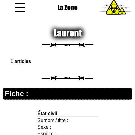
La Zone
coucou gamin
Laurent
1 articles
Fiche :
État-civil
Surnom / titre :
Sexe :
Espèce :