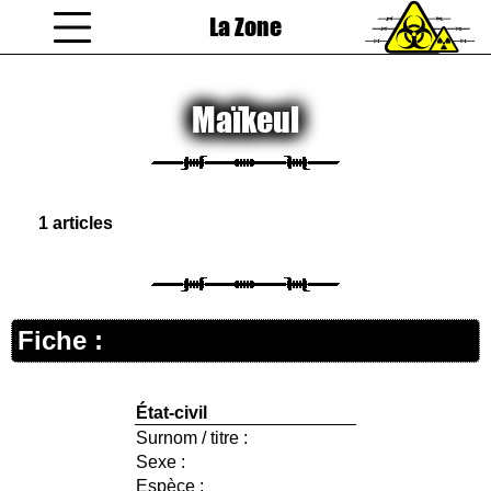
La Zone
coucou gamin
Maïkeul
1 articles
Fiche :
État-civil
Surnom / titre :
Sexe :
Espèce :