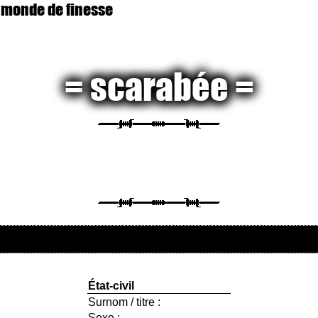
 monde de finesse
scarabée
État-civil
Surnom / titre :
Sexe :