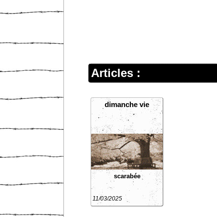
Articles :
dimanche vie
scarabée
11/03/2025