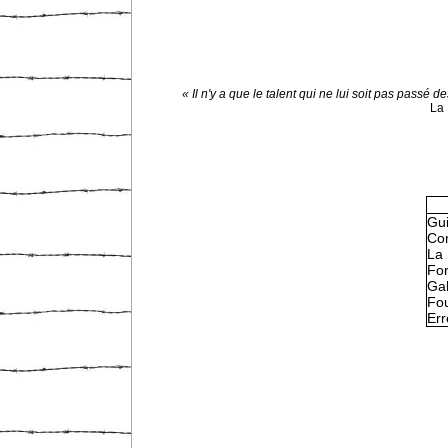
« Il n'y a que le talent qui ne lui soit pas passé d
La 
Gu
Con
La 
Fo
Gal
Fou
Err