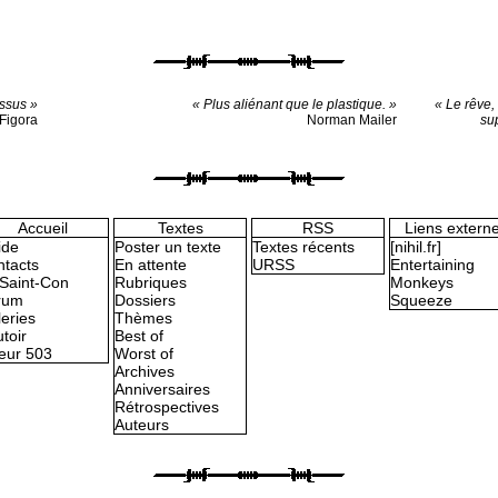
essus »
« Plus aliénant que le plastique. »
« Le rêve, 
Figora
Norman Mailer
su
Accueil
Textes
RSS
Liens extern
ide
Poster un texte
Textes récents
[nihil.fr]
tacts
En attente
URSS
Entertaining
Saint-Con
Rubriques
Monkeys
rum
Dossiers
Squeeze
eries
Thèmes
toir
Best of
eur 503
Worst of
Archives
Anniversaires
Rétrospectives
Auteurs