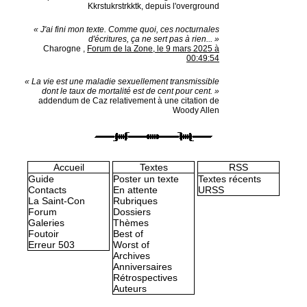
Kkrstukrstrkktk, depuis l'overground
« J'ai fini mon texte. Comme quoi, ces nocturnales
d'écritures, ça ne sert pas à rien... »
Charogne
,
Forum de la Zone, le 9 mars 2025 à
00:49:54
« La vie est une maladie sexuellement transmissible
dont le taux de mortalité est de cent pour cent. »
addendum de Caz relativement à une citation de
Woody Allen
Accueil
Textes
RSS
Guide
Poster un texte
Textes récents
Contacts
En attente
URSS
La Saint-Con
Rubriques
Forum
Dossiers
Galeries
Thèmes
Foutoir
Best of
Erreur 503
Worst of
Archives
Anniversaires
Rétrospectives
Auteurs