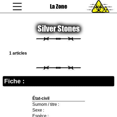
La Zone
coucou gamin
Silver Stones
1 articles
Fiche :
État-civil
Surnom / titre :
Sexe :
Espèce :