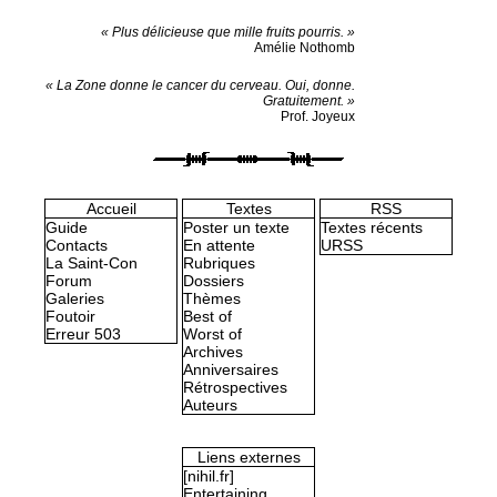
« Plus délicieuse que mille fruits pourris. »
Amélie Nothomb
« La Zone donne le cancer du cerveau. Oui, donne.
Gratuitement. »
Prof. Joyeux
Accueil
Textes
RSS
Guide
Poster un texte
Textes récents
Contacts
En attente
URSS
La Saint-Con
Rubriques
Forum
Dossiers
Galeries
Thèmes
Foutoir
Best of
Erreur 503
Worst of
Archives
Anniversaires
Rétrospectives
Auteurs
Liens externes
[nihil.fr]
Entertaining