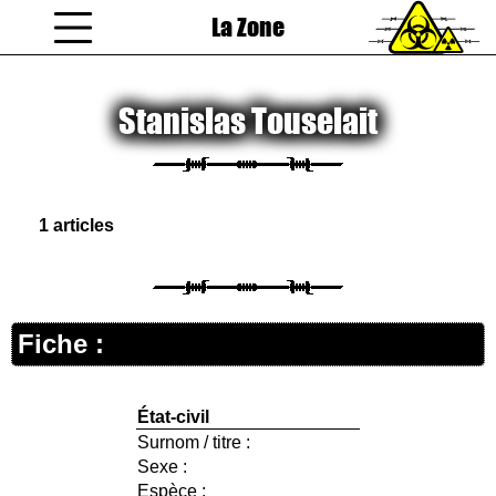
La Zone
coucou gamin
Stanislas Touselait
1 articles
Fiche :
État-civil
Surnom / titre :
Sexe :
Espèce :