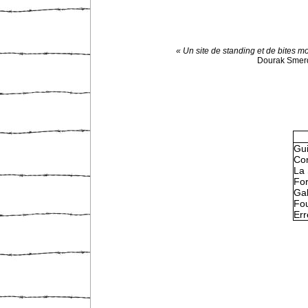
« Un site de standing et de bites mo
Dourak Smer
Gu
Con
La 
Fo
Gal
Fou
Err