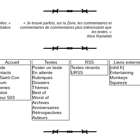
lles. »
« Je trouve parfois, sur la Zone, les commentaires et
diakov
commentaires de commentaires plus intéressants que
les textes. »
Alice Rameliet
Accueil
Textes
RSS
Liens extern
ide
Poster un texte
Textes récents
[nihil.fr]
tacts
En attente
URSS
Entertaining
Saint-Con
Rubriques
Monkeys
rum
Dossiers
Squeeze
eries
Thèmes
toir
Best of
eur 503
Worst of
Archives
Anniversaires
Rétrospectives
Auteurs