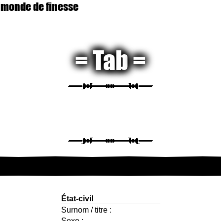
 monde de finesse
Tab
État-civil
Surnom / titre :
Sexe :