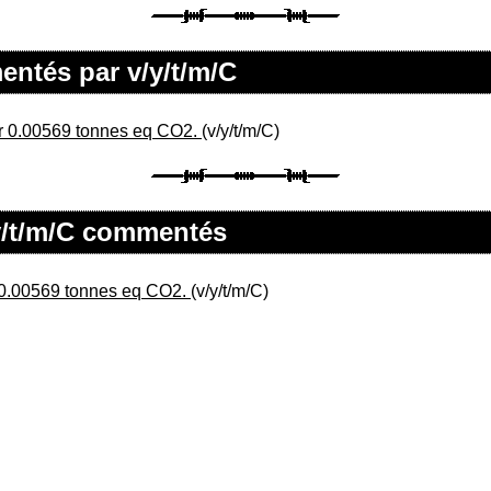
entés par v/y/t/m/C
r 0.00569 tonnes eq CO2.
(v/y/t/m/C)
/y/t/m/C commentés
0.00569 tonnes eq CO2.
(v/y/t/m/C)