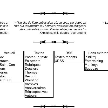
ires et
« "Un site de libre publication où, un coup sur deux, on
« Le
ts que
chie sur les auteurs qui envoient des texte en rédigeant
xtes. »
des présentations humiliantes et dégueulasses." »
ameliet
Kkrstukrstrkktk, depuis l'overground
Accueil
Textes
RSS
Liens extern
ide
Poster un texte
Textes récents
[nihil.fr]
tacts
En attente
URSS
Entertaining
Saint-Con
Rubriques
Monkeys
rum
Dossiers
Squeeze
eries
Thèmes
toir
Best of
eur 503
Worst of
Archives
Anniversaires
Rétrospectives
Auteurs