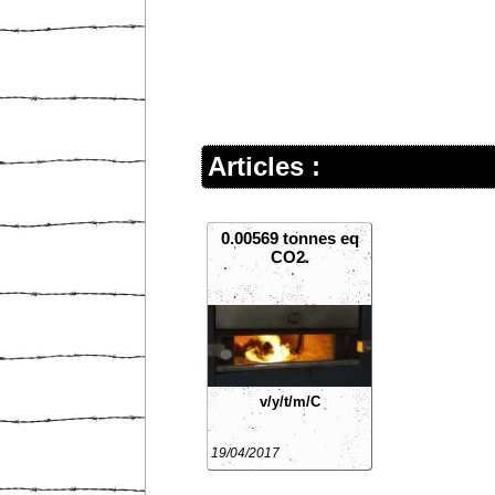
Articles :
0.00569 tonnes eq
CO2.
v/y/t/m/C
19/04/2017