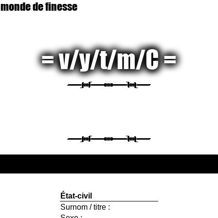
 monde de finesse
v/y/t/m/C
État-civil
Surnom / titre :
Sexe :