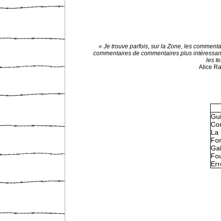
« Je trouve parfois, sur la Zone, les commenta
commentaires de commentaires plus intéressan
les te
Alice R
Gu
Con
La 
Fo
Gal
Fou
Err