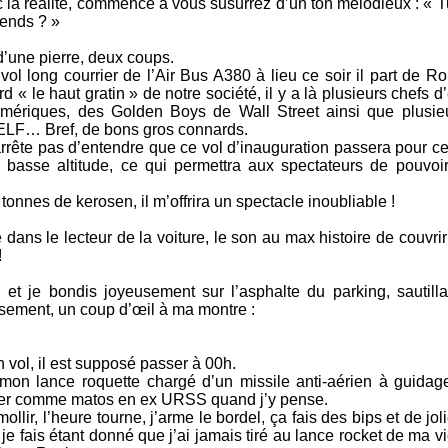
la réalité, commence à vous susurrez d’un ton mélodieux : « Tu
tends ? »
 d’une pierre, deux coups.
vol long courrier de l’Air Bus A380 à lieu ce soir il part de Ro
 « le haut gratin » de notre société, il y a là plusieurs chefs d’
’Amériques, des Golden Boys de Wall Street ainsi que plus
ELF… Bref, de bons gros connards.
ête pas d’entendre que ce vol d’inauguration passera pour ce
basse altitude, ce qui permettra aux spectateurs de pouvoi
nnes de kerosen, il m’offrira un spectacle inoubliable !
dans le lecteur de la voiture, le son au max histoire de couvri
!
, et je bondis joyeusement sur l’asphalte du parking, sautill
usement, un coup d’œil à ma montre :
 vol, il est supposé passer à 00h.
on lance roquette chargé d’un missile anti-aérien à guidag
oter comme matos en ex URSS quand j’y pense.
lir, l’heure tourne, j’arme le bordel, ça fais des bips et de jol
je fais étant donné que j’ai jamais tiré au lance rocket de ma vie