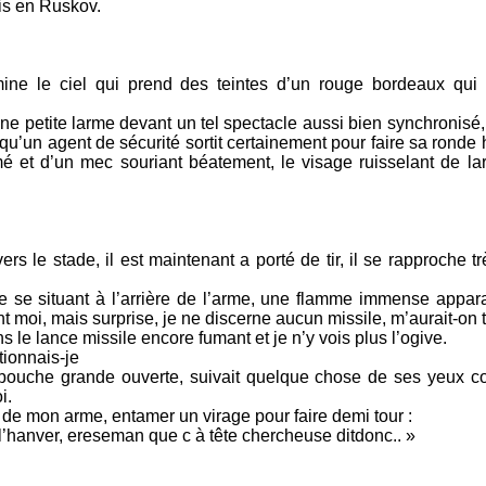
is en Ruskov.
mine le ciel qui prend des teintes d’un rouge bordeaux qui
 petite larme devant un tel spectacle aussi bien synchronisé, 
qu’un agent de sécurité sortit certainement pour faire sa ronde h
é et d’un mec souriant béatement, le visage ruisselant de lar
rs le stade, il est maintenant a porté de tir, il se rapproche trè
e se situant à l’arrière de l’arme, une flamme immense apparaî
nt moi, mais surprise, je ne discerne aucun missile, m’aurait-on
ns le lance missile encore fumant et je n’y vois plus l’ogive.
tionnais-je
a bouche grande ouverte, suivait quelque chose de ses yeux 
i.
e de mon arme, entamer un virage pour faire demi tour :
 à l’hanver, ereseman que c à tête chercheuse ditdonc.. »