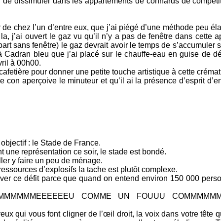
in de dissimuler dans les appartements de connards de compétit
ir de chez l’un d’entre eux, que j’ai piégé d’une méthode peu él
 la, j’ai ouvert le gaz vu qu’il n’y a pas de fenêtre dans cette a
ppart sans fenêtre) le gaz devrait avoir le temps de s’accumuler
 Cadran bleu que j’ai placé sur le chauffe-eau en guise de dé
avril à 00h00.
 cafetière pour donner une petite touche artistique à cette crémat
ce con aperçoive le minuteur et qu’il ai la présence d’esprit d’en
objectif : le Stade de France.
 une représentation ce soir, le stade est bondé.
ler y faire un peu de ménage.
essources d’explosifs la tache est plutôt complexe.
lever ce défit parce que quand on entend environ 150 000 perso
MMMMMMMMMMMEEEEEEU COMME UN FOUUU COMMMMM
 qui vous font cligner de l’œil droit, la voix dans votre tête q