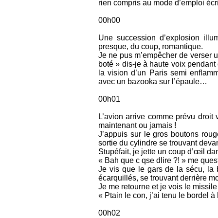
rien compris au mode d’emploi écr
00h00
Une succession d’explosion illu
presque, du coup, romantique.
Je ne pus m’empêcher de verser une
boté » dis-je à haute voix pendant 
la vision d’un Paris semi enflamm
avec un bazooka sur l’épaule…
00h01
L’avion arrive comme prévu droit ve
maintenant ou jamais !
J’appuis sur le gros boutons roug
sortie du cylindre se trouvant deva
Stupéfait, je jette un coup d’œil da
« Bah que c qse dlire ?! » me ques
Je vis que le gars de la sécu, l
écarquillés, se trouvant derrière mo
Je me retourne et je vois le missil
« Ptain le con, j’ai tenu le bordel
00h02