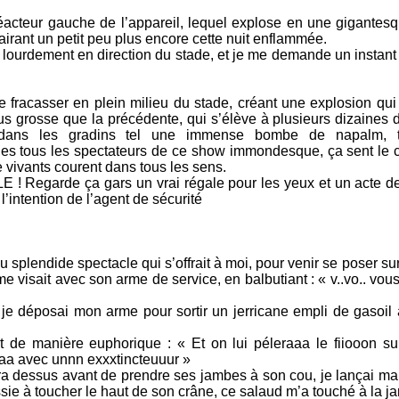
 réacteur gauche de l’appareil, lequel explose en une gigantes
airant un petit peu plus encore cette nuit enflammée.
 lourdement en direction du stade, et je me demande un instant 
fracasser en plein milieu du stade, créant une explosion qui fi
s grosse que la précédente, qui s’élève à plusieurs dizaines d
it dans les gradins tel une immense bombe de napalm, t
s tous les spectateurs de ce show immondesque, ça sent le c
e vivants courent dans tous les sens.
Regarde ça gars un vrai régale pour les yeux et un acte de 
 l’intention de l’agent de sécurité
splendide spectacle qui s’offrait à moi, pour venir se poser su
 visait avec son arme de service, en balbutiant : « v..vo.. vous
u je déposai mon arme pour sortir un jerricane empli de gasoil
t de manière euphorique : « Et on lui péleraaa le fiiooon su
aaa avec unnn exxxtincteuuur »
a dessus avant de prendre ses jambes à son cou, je lançai ma b
ssie à toucher le haut de son crâne, ce salaud m’a touché à la j