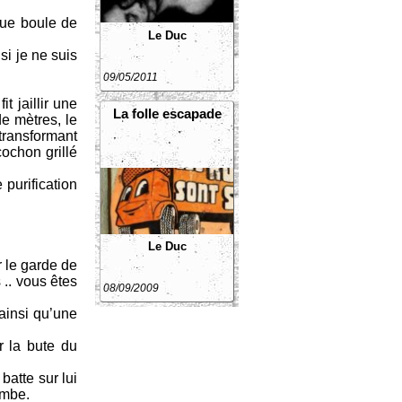
que boule de
Le Duc
si je ne suis
09/05/2011
t jaillir une
La folle escapade
e mètres, le
ransformant
ochon grillé
purification
Le Duc
r le garde de
 .. vous êtes
08/09/2009
 ainsi qu’une
r la bute du
atte sur lui
ambe.