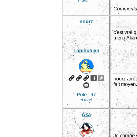
Commentai
nourz
c'est vrai 
merci Aka d
Lapinchien
nourz arrêt
fait moyen.
Pute :
97
à mort
Aka
Je corrige