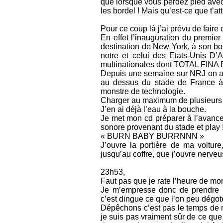
que lorsque vous perdez pied avec 
les bordel ! Mais qu’est-ce que t’at
Pour ce coup là j’ai prévu de faire
En effet l’inauguration du premier 
destination de New York, à son bord
notre et celui des Etats-Unis D
multinationales dont TOTAL FINA 
Depuis une semaine sur NRJ on arr
au dessus du stade de France à 
monstre de technologie.
Charger au maximum de plusieurs to
J’en ai déjà l’eau à la bouche.
Je met mon cd préparer à l’avance 
sonore provenant du stade et play 
« BURN BABY BURRNNN »
J’ouvre la portière de ma voiture
jusqu’au coffre, que j’ouvre nerve
23h53,
Faut pas que je rate l’heure de mon
Je m’empresse donc de prendre m
c’est dingue ce que l’on peu dég
Dépêchons c’est pas le temps de mol
je suis pas vraiment sûr de ce que 