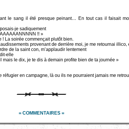
nt le sang il été presque peinant… En tout cas il faisait mo
roposais-je sadiquement
AAAAANNNNN !! »
 ! La soirée commençait plutôt bien.
dissements provenant de derrière moi, je me retournai illico, e
ordre de la saint con, m’applaudir lentement
it-elle
l mais le dix, je te dis à demain profite bien de ta journée »
e réfugier en campagne, là ou ils ne pourraient jamais me retrou
= COMMENTAIRES =