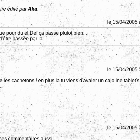
re édité par
Aka
.
le 15/04/2005 
que pour du el Def ça passe plutot bien...
'être passée par la ...
le 15/04/2005 
e les cachetons ! en plus la tu viens d'avaler un cajoline tablet's 
..
le 15/04/2005 
 ses commentaires aussi.