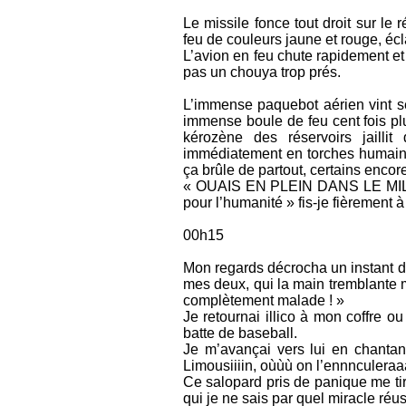
Le missile fonce tout droit sur le
feu de couleurs jaune et rouge, écl
L’avion en feu chute rapidement et
pas un chouya trop prés.
L’immense paquebot aérien vint se 
immense boule de feu cent fois plu
kérozène des réservoirs jaill
immédiatement en torches humaine
ça brûle de partout, certains encor
« OUAIS EN PLEIN DANS LE MILE ! 
pour l’humanité » fis-je fièrement à
00h15
Mon regards décrocha un instant du 
mes deux, qui la main tremblante me
complètement malade ! »
Je retournai illico à mon coffre o
batte de baseball.
Je m’avançai vers lui en chantan
Limousiiiin, oùùù on l’ennnculera
Ce salopard pris de panique me tir
qui je ne sais par quel miracle réu