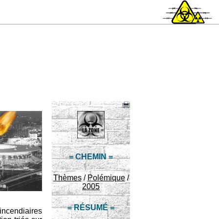
= CHEMIN =
Thèmes
/
Polémique
/
2005
= RÉSUMÉ =
incendiaires