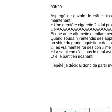
00h20
Aspergé de gazole, le crâne pissa
maintenant
« Une dernière cigarette ? » lui p
« NAAAAAAAAAAAAAAAAAAAAA
Et une autre allumette d’enflammée
Quand soudain j’entendis des applau
un sbire du grand inquisiteur de l’
« Tes vraiment le roi des con » me d
« La saint con c’est pas le neuf avri
Et elle partit en ricanant.
Hébété je décidai donc de partir m