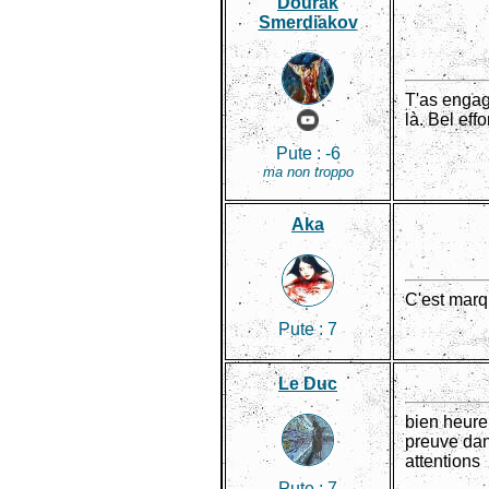
Dourak
Smerdiakov
T'as engag
là. Bel eff
Pute :
-6
ma non troppo
Aka
C'est marq
Pute :
7
Le Duc
bien heure
preuve dans
attentions
Pute :
7