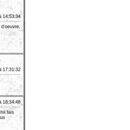
à 14:53:34
 d'oeuvre,
à 17:31:32
à 18:34:48
il fais
lus