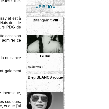
e-les ! Tue-
= BIBLIO =
issy et est à
Bitengranit VIII
états dont le
ieurs PDG de
tte occasion
r admirer ce
Le Duc
r la nuisance
07/02/2015
ant gaiement
Bleu BLANCS rouge
e thermique,
ies couleurs,
, et que j’ai