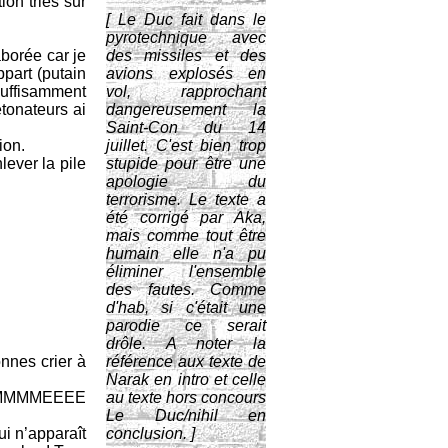
ion triés sur
[ Le Duc fait dans le
pyrotechnique avec
aborée car je
des missiles et des
ppart (putain
avions explosés en
 suffisamment
vol, rapprochant
tonateurs ai
dangereusement la
Saint-Con du 14
ion.
juillet. C'est bien trop
lever la pile
stupide pour être une
apologie du
terrorisme. Le texte a
été corrigé par Aka,
mais comme tout être
humain elle n'a pu
éliminer l'ensemble
des fautes. Comme
d'hab, si c'était une
parodie ce serait
drôle. A noter la
nnes crier à
référence aux texte de
Narak en intro et celle
MMMMEEEE
au texte hors concours
Le Duc/nihil en
ui n’apparaît
conclusion. ]