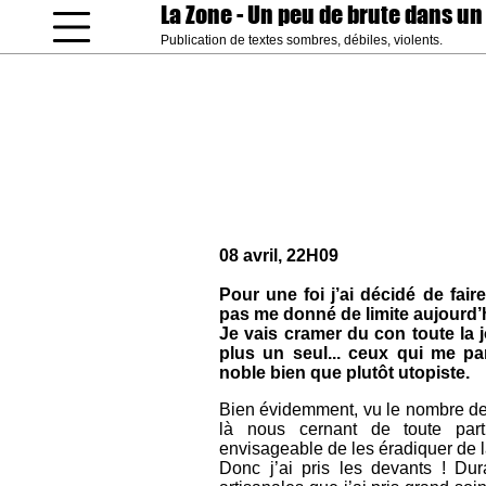
La Zone
- Un peu de brute dans un
Publication de textes sombres, débiles, violents.
coucou gamin
08 avril, 22H09
Pour une foi j’ai décidé de fai
pas me donné de limite aujourd’h
Je vais cramer du con toute la j
plus un seul... ceux qui me par
noble bien que plutôt utopiste.
Bien évidemment, vu le nombre de t
là nous cernant de toute part
envisageable de les éradiquer de l
Donc j’ai pris les devants ! Du