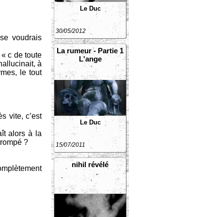
Le Duc
30/05/2012
 se voudrais
La rumeur - Partie 1
« c de toute
L'ange
allucinait, à
mes, le tout
s vite, c’est
Le Duc
t alors à la
 trompé ?
15/07/2011
nihil révélé
complètement