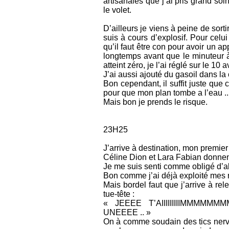
artisanales que j’ai pris grand so
le volet.
D’ailleurs je viens à peine de sort
suis à cours d’explosif. Pour celui
qu’il faut être con pour avoir un a
longtemps avant que le minuteur à
atteint zéro, je l’ai réglé sur le 10 
J’ai aussi ajouté du gasoil dans la
Bon cependant, il suffit juste que 
pour que mon plan tombe a l’eau ..
Mais bon je prends le risque.
23H25
J’arrive à destination, mon premier 
Céline Dion et Lara Fabian donnent
Je me suis senti comme obligé d’al
Bon comme j’ai déjà exploité mes r
Mais bordel faut que j’arrive à re
tue-tête :
« JEEEE T’AIIIIIIIIIMM
UNEEEE .. »
On à comme soudain des tics nerveux