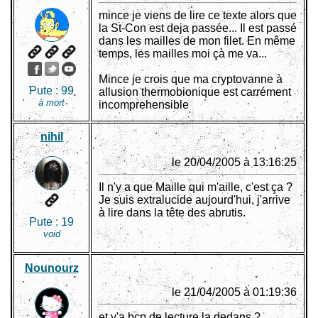
mince je viens de lire ce texte alors que
la St-Con est deja passée... Il est passé
dans les mailles de mon filet. En même
temps, les mailles moi çà me va...
Mince je crois que ma cryptovanne à
Pute :
99
allusion thermobionique est carrément
à mort
incomprehensible
nihil
le 20/04/2005 à 13:16:25
Il n'y a que Maille qui m'aille, c'est ça ?
Je suis extralucide aujourd'hui, j'arrive
à lire dans la tête des abrutis.
Pute :
19
void
Nounourz
le 21/04/2005 à 01:19:36
et y'a bcp de lecture la dedans ?