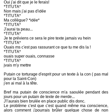
Oui j'ai dit que je le ferais!
*TITUTA*
Non mais j'ai pas d'idée
*TITUTA*
Ma collègue? *idée*
*TITUTA*
J'aurai ta peau...
*TITUTA*
Je te préviens ce sera le pire texte jamais vu hein
*TITUTA*
Ouais ms c'est pas rassurant ce que tu me dis la !
*TITUTA*
ouais super ouais, connasse
*TITUTA*
jvais m'y mettre
Putain ce torturage d'esprit pour un texte à la con ( pas mal
pour la Saint-Con)
j'en ai mal à la tête.
Bref ma putain de conscience m'a saoulée pendant des
jours pour un putain de texte de merde...
J'l'aurais bien brulée en place public dis donc.
Le problème c'est que c'est quand même ma conscience,
alors comment j'pourrais brûler quelque chose de non