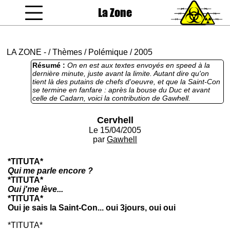
La Zone
coucou gamin
LA ZONE
-
/
Thèmes
/
Polémique
/
2005
Résumé :
On en est aux textes envoyés en speed à la
dernière minute, juste avant la limite. Autant dire qu'on
tient là des putains de chefs d'oeuvre, et que la Saint-Con
se termine en fanfare : après la bouse du Duc et avant
celle de Cadarn, voici la contribution de Gawhell.
Cervhell
Le 15/04/2005
par
Gawhell
*TITUTA*
Qui me parle encore ?
*TITUTA*
Oui j'me lève...
*TITUTA*
Oui je sais la Saint-Con... oui 3jours, oui oui
*TITUTA*