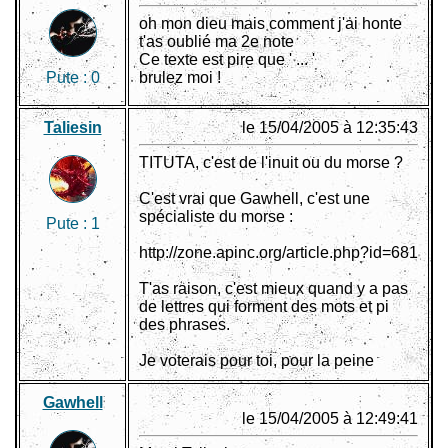
oh mon dieu mais comment j'ai honte
t'as oublié ma 2e note
Ce texte est pire que ' ... '
Pute :
0
brulez moi !
Taliesin
le 15/04/2005 à 12:35:43
TITUTA, c'est de l'inuit ou du morse ?
C'est vrai que Gawhell, c'est une
spécialiste du morse :
Pute :
1
http://zone.apinc.org/article.php?id=681
T'as raison, c'est mieux quand y a pas
de lettres qui forment des mots et pi
des phrases.
Je voterais pour toi, pour la peine
Gawhell
le 15/04/2005 à 12:49:41