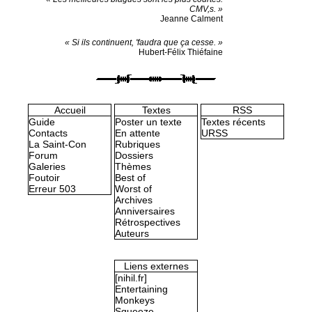
CMV,s. »
Jeanne Calment
« Si ils continuent, 'faudra que ça cesse. »
Hubert-Félix Thiéfaine
Accueil
Textes
RSS
Guide
Poster un texte
Textes récents
Contacts
En attente
URSS
La Saint-Con
Rubriques
Forum
Dossiers
Galeries
Thèmes
Foutoir
Best of
Erreur 503
Worst of
Archives
Anniversaires
Rétrospectives
Auteurs
Liens externes
[nihil.fr]
Entertaining
Monkeys
Squeeze