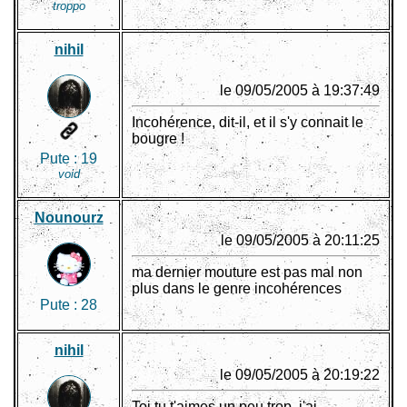
troppo
nihil
le 09/05/2005 à 19:37:49
Incohérence, dit-il, et il s'y connait le
bougre !
Pute :
19
void
Nounourz
le 09/05/2005 à 20:11:25
ma dernier mouture est pas mal non
plus dans le genre incohérences
Pute :
28
nihil
le 09/05/2005 à 20:19:22
Toi tu t'aimes un peu trop, j'ai