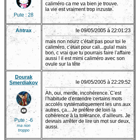
caliméro ca me va bien je trouve.
la vie est vraiment trop inzuste.
Pute :
28
Antrax
le 09/05/2005 à 22:01:23
mais non nourz c'était pas pour toi le
caliméro, c'était pour cali...gula! mais
bon, c vrai que tu pourrais faire l'affaire
aussi ! il est mimi caliméro avec son
ovule sur la tête
Dourak
le 09/05/2005 à 22:29:52
Smerdiakov
Ah, oui, merde, incohérence. C'est
l'habitude d'entendre certains mots
accolés systématiquement les uns aux
autres, ça... Je préfère de loin la
cohérence à la tolérance, d'ailleurs. Je
Pute :
-6
devrais arrêter de lire un mot sur deux,
ma non
aussi.
troppo