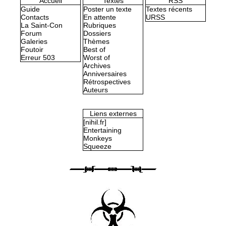
Accueil
Textes
RSS
Guide
Poster un texte
Textes récents
Contacts
En attente
URSS
La Saint-Con
Rubriques
Forum
Dossiers
Galeries
Thèmes
Foutoir
Best of
Erreur 503
Worst of
Archives
Anniversaires
Rétrospectives
Auteurs
Liens externes
[nihil.fr]
Entertaining
Monkeys
Squeeze