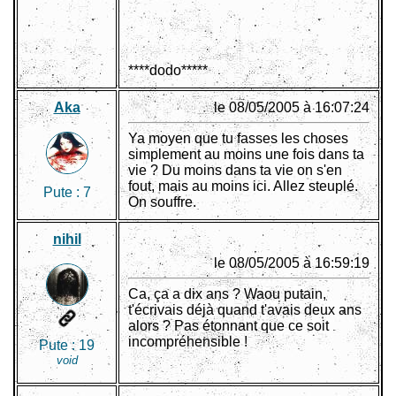
****dodo*****
Aka
le 08/05/2005 à 16:07:24
Ya moyen que tu fasses les choses
simplement au moins une fois dans ta
vie ? Du moins dans ta vie on s'en
fout, mais au moins ici. Allez steuplé.
Pute :
7
On souffre.
nihil
le 08/05/2005 à 16:59:19
Ca, ça a dix ans ? Waou putain,
t'écrivais déjà quand t'avais deux ans
alors ? Pas étonnant que ce soit
incompréhensible !
Pute :
19
void