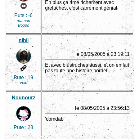
En plus ça rime richement avec
greluches, c'est carrément génial.
Pute :
-6
ma non
troppo
nihil
le 08/05/2005 à 23:19:11
Et avec blustruches aussi, et on en fait
pas toute une histoire bordel.
Pute :
19
void
Nounourz
le 08/05/2005 à 23:56:13
'comdab'
Pute :
28