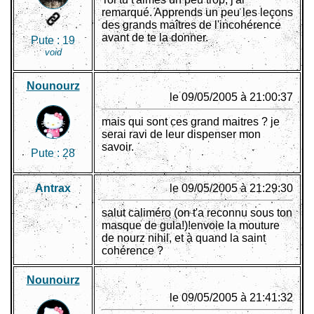
remarqué. Apprends un peu les leçons
des grands maîtres de l'incohérence
avant de te la donner.
Pute :
19
void
Nounourz
le 09/05/2005 à 21:00:37
mais qui sont ces grand maitres ? je
serai ravi de leur dispenser mon
savoir.
Pute :
28
Antrax
le 09/05/2005 à 21:29:30
salut caliméro (on t'a reconnu sous ton
masque de gula!)!envoie la mouture
de nourz nihil, et à quand la saint
cohérence ?
Nounourz
le 09/05/2005 à 21:41:32