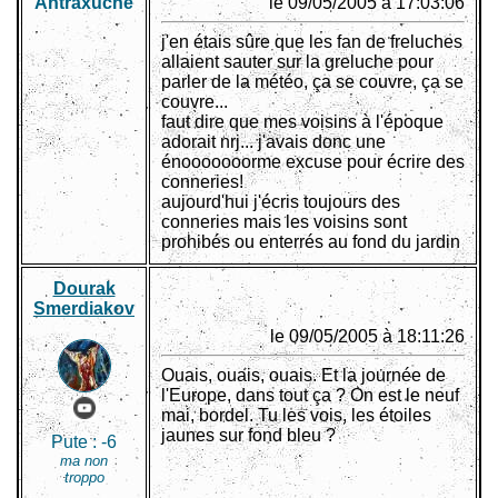
Antraxuche
le 09/05/2005 à 17:03:06
j'en étais sûre que les fan de freluches
allaient sauter sur la greluche pour
parler de la météo, ça se couvre, ça se
couvre...
faut dire que mes voisins à l'époque
adorait nrj... j'avais donc une
énooooooorme excuse pour écrire des
conneries!
aujourd'hui j'écris toujours des
conneries mais les voisins sont
prohibés ou enterrés au fond du jardin
Dourak
Smerdiakov
le 09/05/2005 à 18:11:26
Ouais, ouais, ouais. Et la journée de
l'Europe, dans tout ça ? On est le neuf
mai, bordel. Tu les vois, les étoiles
jaunes sur fond bleu ?
Pute :
-6
ma non
troppo