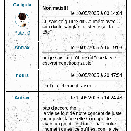
Caligula
Non mais!!!
le 10/05/2005 à 03:14:04
Tu sais ce qu'il te dit Caliméro avec
son ovule sanglant et stérile sur la
tête?
Pute :
0
Antrax
le 10/05/2005 à 16:19:08
oui je sais ce qu'il me dit "que la vie
est vraiment tropinzuste"...
nourz
le 10/05/2005 à 20:47:54
... et il a tellement raison !
Antrax
le 11/05/2005 à 14:24:48
pas d'accord moi
la vie se fout de notre concept de juste
ou injuste, la vie elle s'occupe de
vivre, un point c'est tout... par contre
l'humain qu'est ce qu'il est con! la vie