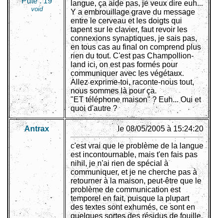
Pute :
19
langue, ça aide pas, je veux dire euh...
void
Y a embrouillage grave du message
entre le cerveau et les doigts qui
tapent sur le clavier, faut revoir les
connexions synaptiques, je sais pas,
en tous cas au final on comprend plus
rien du tout. C'est pas Champollion-
land ici, on est pas formés pour
communiquer avec les végétaux.
Allez exprime-toi, raconte-nous tout,
nous sommes là pour ça.
"ET téléphone maison" ? Euh... Oui et
quoi d'autre ?
Antrax
le 08/05/2005 à 15:24:20
c'est vrai que le problème de la langue
est incontournable, mais t'en fais pas
nihil, je n'ai rien de spécial à
communiquer, et je ne cherche pas à
retourner à la maison, peut-être que le
problème de communication est
temporel en fait, puisque la plupart
des textes sont exhumés, ce sont en
quelques sortes des résidus de fouille,