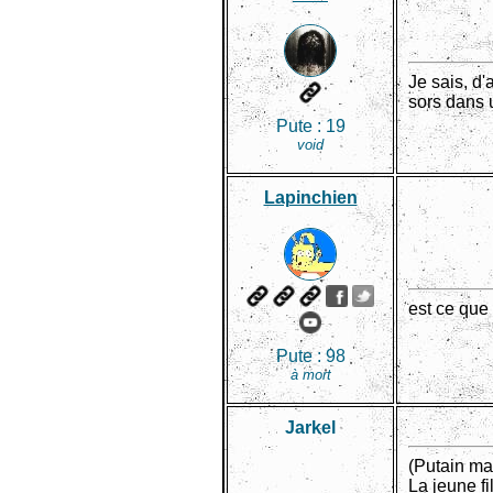
Je sais, d'
sors dans u
Pute :
19
void
Lapinchien
est ce que
Pute :
98
à mort
Jarkel
(Putain mai
La jeune f