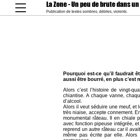
La Zone
- Un peu de brute dans un
Publication de textes sombres, débiles, violents.
coucou gamin
Pourquoi est-ce qu’il faudrait 
aussi être bourré, en plus c’est
Alors c’est l’histoire de vingt-
chiantise. A chaque vanne, chaqu
d’alcool.
Alors il veut séduire une meuf, et le
très niaise, accepte connement. En
monumental râteau. Il en chiale 
avec fonction pipeuse intégrée, et
reprend un autre râteau car il ava
même pas écrite par elle. Alors 