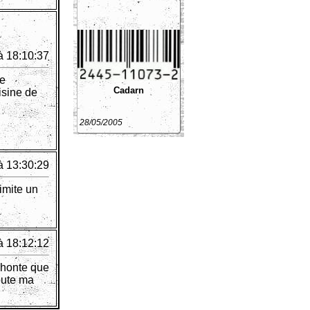
à 18:10:37
ne
Cadarn
isine de
28/05/2005
à 13:30:29
limite un
à 18:12:12
t honte que
oute ma