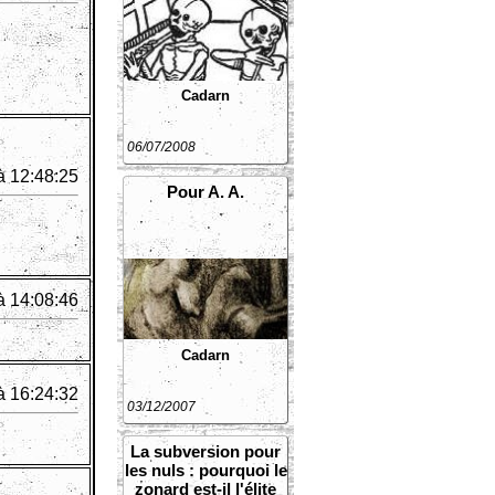
Cadarn
06/07/2008
à 12:48:25
Pour A. A.
à 14:08:46
Cadarn
à 16:24:32
03/12/2007
La subversion pour
les nuls : pourquoi le
zonard est-il l'élite