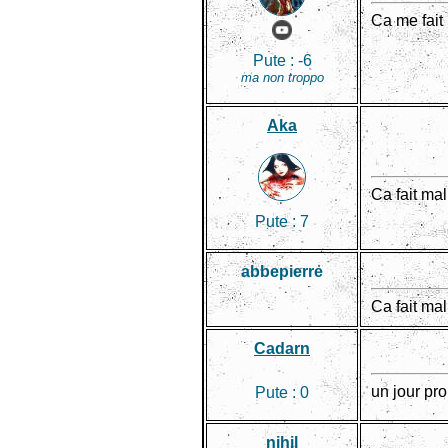
Ca me fait 
Pute :
-6
ma non troppo
Aka
Ca fait mal
Pute :
7
abbepierre
Ca fait mal
Cadarn
un jour pro
Pute :
0
nihil