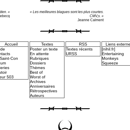
fden. »
« Les meilleures blagues sont les plus courtes.
lebecq
CMV,s. »
Jeanne Calment
Accueil
Textes
RSS
Liens extern
ide
Poster un texte
Textes récents
[nihil.fr]
tacts
En attente
URSS
Entertaining
Saint-Con
Rubriques
Monkeys
rum
Dossiers
Squeeze
eries
Thèmes
toir
Best of
eur 503
Worst of
Archives
Anniversaires
Rétrospectives
Auteurs