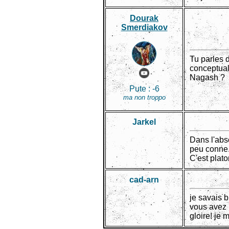
Dourak
Smerdiakov
Tu parles d
conceptuali
Nagash ?
Pute :
-6
ma non troppo
Jarkel
Dans l'abso
peu conne
C'est plat
cad-arn
je savais b
vous avez 
gloire! je 