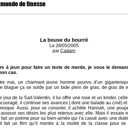
 monde de finesse
La bouse du bourré
Le 28/05/2005
par
Cadarn
être à jeun pour faire un texte de merde, je vous le dema
 mon cas.
quatre mai, un charmant jeune homme pourvu d’un gigantesque
e blague ça se solde par un bide plein de gras, de gras de 
 jour de la Sait-Valentin, il lui offre une rose et un kinder, cell
couragé, il continue ses avances ( dont une balade au ciné) et
presque. Aussi, pour se consoler, il achète Hannah, une poup
 assouvi ses désirs les plus retenus avec elle. Mais il essaie 
it fait un poème pour sa bien-aimée qui l’a cassé avec une diat
il fait un film qu’il montre à la moitié de la classe pour s