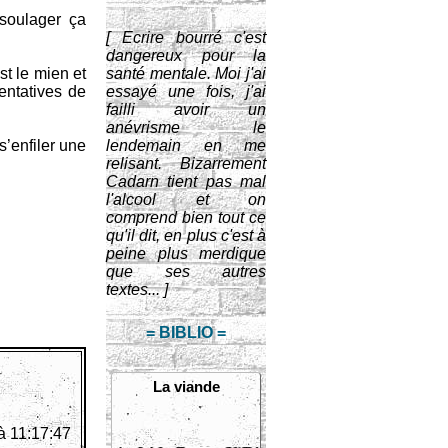
soulager ça
[ Ecrire bourré c'est
dangereux pour la
st le mien et
santé mentale. Moi j'ai
entatives de
essayé une fois, j'ai
failli avoir un
anévrisme le
s’enfiler une
lendemain en me
relisant. Bizarrement
Cadarn tient pas mal
l'alcool et on
comprend bien tout ce
qu'il dit, en plus c'est à
peine plus merdique
que ses autres
textes... ]
= BIBLIO =
La viande
à 11:17:47