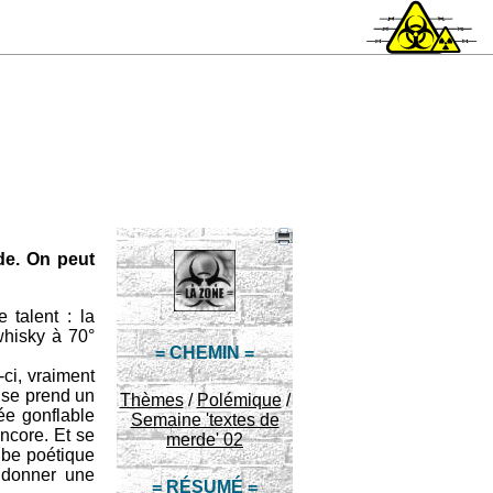
nde. On peut
 talent : la
whisky à 70°
= CHEMIN =
e-ci, vraiment
 se prend un
Thèmes
/
Polémique
/
ée gonflable
Semaine 'textes de
encore. Et se
merde' 02
ribe poétique
e donner une
= RÉSUMÉ =