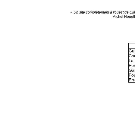
« Un site complètement à l'ouest de Cli
Michel Houel
Gu
Con
La 
Fo
Gal
Fou
Err