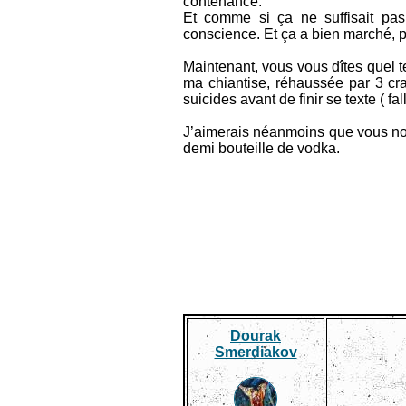
contenance.
Et comme si ça ne suffisait pa
conscience. Et ça a bien marché, p
Maintenant, vous vous dîtes quel te
ma chiantise, réhaussée par 3 cra
suicides avant de finir se texte ( f
J’aimerais néanmoins que vous noti
demi bouteille de vodka.
A bon chieu
Dourak
Smerdiakov