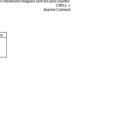
s meilleures blagues sont les plus courtes.
CMV,s. »
Jeanne Calment
es