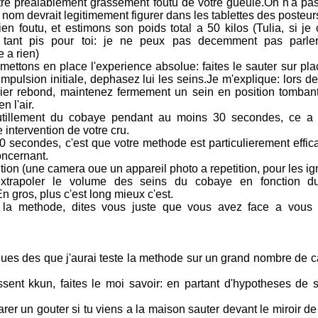
etre prealablement grassement foutu de votre gueule.On n'a pas
nom devrait legitimement figurer dans les tablettes des posteur
n foutu, et estimons son poids total a 50 kilos (Tulia, si j
 tant pis pour toi: je ne peux pas decemment pas parler
 a rien)
ettons en place l'experience absolue: faites le sauter sur pla
'impulsion initiale, dephasez lui les seins.Je m'explique: lors d
ier rebond, maintenez fermement un sein en position tomban
 l'air.
tillement du cobaye pendant au moins 30 secondes, ce a l
 intervention de votre cru.
0 secondes, c'est que votre methode est particulierement effic
oncernant.
tion (une camera oue un appareil photo a repetition, pour les ig
 extrapoler le volume des seins du cobaye en fonction 
 gros, plus c'est long mieux c'est.
 la methode, dites vous juste que vous avez face a vous
aques des que j'aurai teste la methode sur un grand nombre de 
essent kkun, faites le moi savoir: en partant d'hypotheses de s
r un gouter si tu viens a la maison sauter devant le miroir de