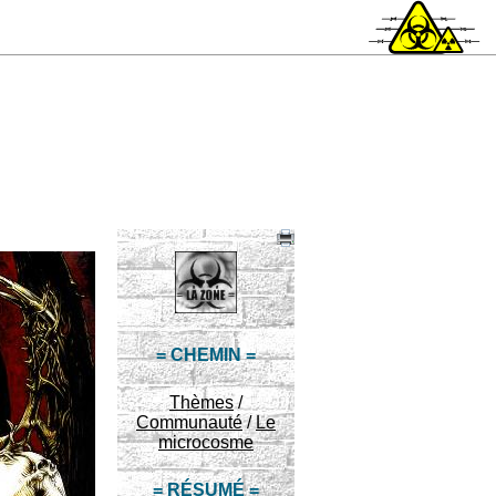
= CHEMIN =
Thèmes
/
Communauté
/
Le
microcosme
= RÉSUMÉ =