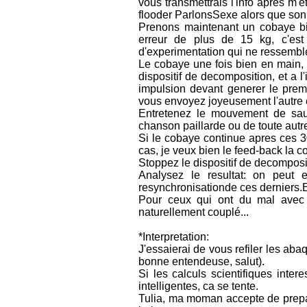
vous transmettrais l'info apres m'
flooder ParlonsSexe alors que son 
Prenons maintenant un cobaye bie
erreur de plus de 15 kg, c'est
d'experimentation qui ne ressemble
Le cobaye une fois bien en main, m
dispositif de decomposition, et a l
impulsion devant generer le prem
vous envoyez joyeusement l'autre en
Entretenez le mouvement de sau
chanson paillarde ou de toute autre
Si le cobaye continue apres ces 3
cas, je veux bien le feed-back la c
Stoppez le dispositif de decomposi
Analysez le resultat: on peut
resynchronisationde ces derniers.En
Pour ceux qui ont du mal avec
naturellement couplé...
*Interpretation:
J'essaierai de vous refiler les ab
bonne entendeuse, salut).
Si les calculs scientifiques inter
intelligentes, ca se tente.
Tulia, ma moman accepte de prepare