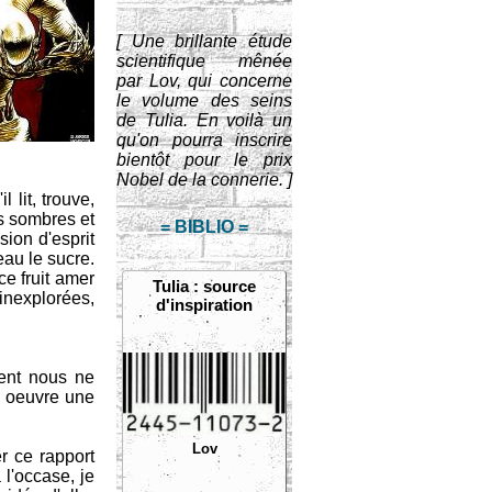
[ Une brillante étude
scientifique mênée
par Lov, qui concerne
le volume des seins
de Tulia. En voilà un
qu'on pourra inscrire
bientôt pour le prix
Nobel de la connerie. ]
lit, trouve,
s sombres et
= BIBLIO =
sion d'esprit
eau le sucre.
ce fruit amer
Tulia : source
inexplorées,
d'inspiration
ment nous ne
n oeuvre une
Lov
r ce rapport
 l'occase, je