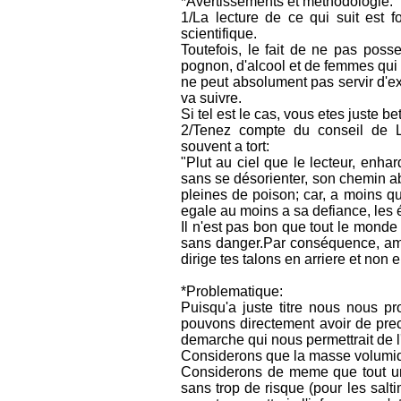
*Avertissements et methodologie:
1/La lecture de ce qui suit est f
scientifique.
Toutefois, le fait de ne pas poss
pognon, d'alcool et de femmes qui c
ne peut absolument pas servir d'
va suivre.
Si tel est le cas, vous etes juste bet
2/Tenez compte du conseil de La
souvent a tort:
"Plut au ciel que le lecteur, enh
sans se désorienter, son chemin a
pleines de poison; car, a moins qu
egale au moins a sa defiance, les 
Il n'est pas bon que tout le monde
sans danger.Par conséquence, ame 
dirige tes talons en arriere et non 
*Problematique:
Puisqu'a juste titre nous nous 
pouvons directement avoir de pre
demarche qui nous permettrait de l
Considerons que la masse volumiqu
Considerons de meme que tout un 
sans trop de risque (pour les salti