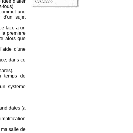
 idée d'aller
12/12/2002
s-fous)
e commet une
 d'un sujet
ce face a un
e la premiere
te alors que
'aide d'une
ace; dans ce
nares).
du temps de
 un systeme
candidates (a
implification
 ma salle de