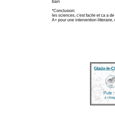
bain
*Conclusion:
les sciences, c'est facile et ca a d
A+ pour une intervention litteraire, c
Glaüx-le-C
Pute :
à cloa