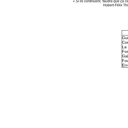
« Si ils continuent, 'faudra que ça c
Hubert-Félix Th
Gu
Con
La 
Fo
Gal
Fou
Err