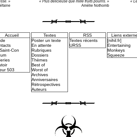
esse. »
« Plus délicieuse que mille fruits pourris. »
« Le
iéfaine
Amélie Nothomb
Accueil
Textes
RSS
Liens extern
ide
Poster un texte
Textes récents
[nihil.fr]
tacts
En attente
URSS
Entertaining
Saint-Con
Rubriques
Monkeys
rum
Dossiers
Squeeze
eries
Thèmes
toir
Best of
eur 503
Worst of
Archives
Anniversaires
Rétrospectives
Auteurs