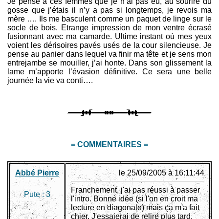
Je pense à ces femmes que je n’ai pas eu, au sourire du
gosse que j’étais il n’y a pas si longtemps, je revois ma
mère …. Ils me basculent comme un paquet de linge sur le
socle de bois. Etrange impression de mon ventre écrasé
fusionnant avec ma camarde. Ultime instant où mes yeux
voient les dérisoires pavés usés de la cour silencieuse. Je
pense au panier dans lequel va finir ma tête et je sens mon
entrejambe se mouiller, j’ai honte. Dans son glissement la
lame m’apporte l’évasion définitive. Ce sera une belle
journée la vie va conti….
= COMMENTAIRES =
Abbé Pierre
le 25/09/2005 à 16:11:44
Franchement, j'ai pas réussi à passer
Pute :
3
l'intro. Bonne idée (si l'on en croit ma
lecture en diagonale) mais ça m'a fait
chier. J'essaierai de relire plus tard,