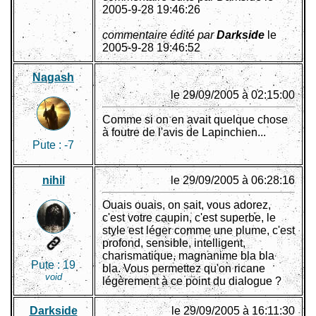
2005-9-28 19:46:26
commentaire édité par
Darkside
le
2005-9-28 19:46:52
Nagash
le 29/09/2005 à 02:15:00
Comme si on en avait quelque chose
à foutre de l'avis de Lapinchien...
Pute :
-7
nihil
le 29/09/2005 à 06:28:16
Ouais ouais, on sait, vous adorez,
c'est votre caupin, c'est superbe, le
style est léger comme une plume, c'est
profond, sensible, intelligent,
charismatique, magnanime bla bla
Pute :
19
bla. Vous permettez qu'on ricane
void
légèrement à ce point du dialogue ?
Darkside
le 29/09/2005 à 16:11:30