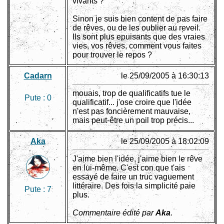
vivants ?
Sinon je suis bien content de pas faire
de rêves, ou de les oublier au reveil.
Ils sont plus epuisants que des vraies
vies, vos rêves, comment vous faites
pour trouver le repos ?
Cadarn
le 25/09/2005 à 16:30:13
mouais, trop de qualificatifs tue le
Pute :
0
qualificatif... j'ose croire que l'idée
n'est pas foncièrement mauvaise,
mais peut-être un poil trop précis...
Aka
le 25/09/2005 à 18:02:09
J'aime bien l'idée, j'aime bien le rêve
en lui-même. C'est con que t'ais
essayé de faire un truc vaguement
littéraire. Des fois la simplicité paie
Pute :
7
plus.
Commentaire édité par
Aka
.