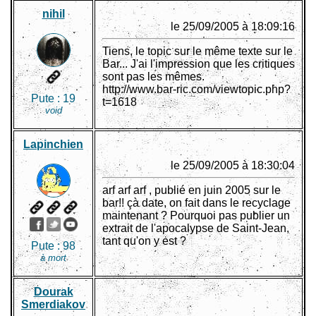
nihil
le 25/09/2005 à 18:09:16
Tiens, le topic sur le même texte sur le
Bar... J'ai l'impression que les critiques
sont pas les mêmes.
http://www.bar-ric.com/viewtopic.php?
Pute :
19
t=1618
void
Lapinchien
le 25/09/2005 à 18:30:04
arf arf arf , publié en juin 2005 sur le
bar!! çà date, on fait dans le recyclage
maintenant ? Pourquoi pas publier un
extrait de l'apocalypse de Saint-Jean,
tant qu'on y est ?
Pute :
98
à mort
Dourak
Smerdiakov