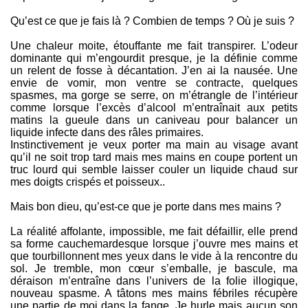
Qu’est ce que je fais là ? Combien de temps ? Où je suis ?
Une chaleur moite, étouffante me fait transpirer. L’odeur
dominante qui m’engourdit presque, je la définie comme
un relent de fosse à décantation. J’en ai la nausée. Une
envie de vomir, mon ventre se contracte, quelques
spasmes, ma gorge se serre, on m’étrangle de l’intérieur
comme lorsque l’excès d’alcool m’entraînait aux petits
matins la gueule dans un caniveau pour balancer un
liquide infecte dans des râles primaires.
Instinctivement je veux porter ma main au visage avant
qu’il ne soit trop tard mais mes mains en coupe portent un
truc lourd qui semble laisser couler un liquide chaud sur
mes doigts crispés et poisseux..
Mais bon dieu, qu’est-ce que je porte dans mes mains ?
La réalité affolante, impossible, me fait défaillir, elle prend
sa forme cauchemardesque lorsque j’ouvre mes mains et
que tourbillonnent mes yeux dans le vide à la rencontre du
sol. Je tremble, mon cœur s’emballe, je bascule, ma
déraison m’entraîne dans l’univers de la folie illogique,
nouveau spasme. A tâtons mes mains fébriles récupère
une partie de moi dans la fange. Je hurle mais aucun son