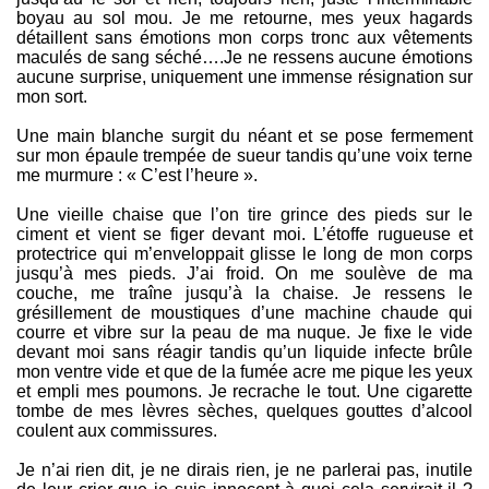
boyau au sol mou. Je me retourne, mes yeux hagards
détaillent sans émotions mon corps tronc aux vêtements
maculés de sang séché….Je ne ressens aucune émotions
aucune surprise, uniquement une immense résignation sur
mon sort.
Une main blanche surgit du néant et se pose fermement
sur mon épaule trempée de sueur tandis qu’une voix terne
me murmure : « C’est l’heure ».
Une vieille chaise que l’on tire grince des pieds sur le
ciment et vient se figer devant moi. L’étoffe rugueuse et
protectrice qui m’enveloppait glisse le long de mon corps
jusqu’à mes pieds. J’ai froid. On me soulève de ma
couche, me traîne jusqu’à la chaise. Je ressens le
grésillement de moustiques d’une machine chaude qui
courre et vibre sur la peau de ma nuque. Je fixe le vide
devant moi sans réagir tandis qu’un liquide infecte brûle
mon ventre vide et que de la fumée acre me pique les yeux
et empli mes poumons. Je recrache le tout. Une cigarette
tombe de mes lèvres sèches, quelques gouttes d’alcool
coulent aux commissures.
Je n’ai rien dit, je ne dirais rien, je ne parlerai pas, inutile