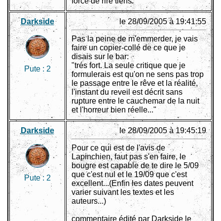
force de rire tiens.
Darkside
le 28/09/2005 à 19:41:55
Pas la peine de m'emmerder, je vais
faire un copier-collé de ce que je
disais sur le bar:
"trés fort. La seule critique que je
Pute :
2
formulerais est qu'on ne sens pas trop
le passage entre le rêve et la réalité,
l'instant du reveil est décrit sans
rupture entre le cauchemar de la nuit
et l'horreur bien réelle..."
Darkside
le 28/09/2005 à 19:45:19
Pour ce qui est de l'avis de
Lapinchien, faut pas s'en faire, le
bougre est capable de te dire le 5/09
que c'est nul et le 19/09 que c'est
Pute :
2
excellent...(Enfin les dates peuvent
varier suivant les textes et les
auteurs...)
commentaire édité par Darkside le