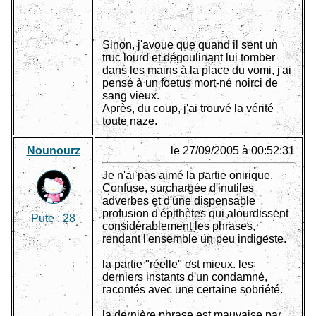
Sinon, j'avoue que quand il sent un
truc lourd et dégoulinant lui tomber
dans les mains à la place du vomi, j'ai
pensé à un foetus mort-né noirci de
sang vieux.
Après, du coup, j'ai trouvé la vérité
toute naze.
Nounourz
le 27/09/2005 à 00:52:31
Je n'ai pas aimé la partie onirique.
Confuse, surchargée d'inutiles
adverbes et d'une dispensable
profusion d'épithètes qui alourdissent
Pute :
28
considérablement les phrases,
rendant l'ensemble un peu indigeste.
la partie "réelle" est mieux. les
derniers instants d'un condamné,
racontés avec une certaine sobriété.
la dernière phrase est mauvaise par