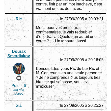
contre. finir par un mot inachevé, c'est
vraiment un truc de nazes.
Ric
le 27/09/2005 à 20:03:21
Merci pour vos précieux
commentaires, je vais redoubler
d’efforts……. Quelqu’un aurait une
corde ?…. Un tabouret aussi…
Dourak
Smerdiakov
le 27/09/2005 à 20:16:05
Bonsoir. Etes-vous Ric du bar Ric et
M. Con réunis en une seule personne
? Je ne comprends plus toujours très
bien ce qui se passe, veuillez
Pute :
-6
m'excuser.
ma non
troppo
xia
le 27/09/2005 à 20:25:27