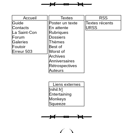
Accueil
Textes
RSS
Guide
Poster un texte
Textes récents
Contacts
En attente
URSS
La Saint-Con
Rubriques
Forum
Dossiers
Galeries
Thèmes
Foutoir
Best of
Erreur 503
Worst of
Archives
Anniversaires
Rétrospectives
Auteurs
Liens externes
[nihil.fr]
Entertaining
Monkeys
Squeeze