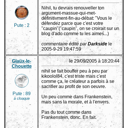
Nihil, tu devrais renouveller ton
argument-massue-qui-met-
définitivment-fin-au-débat: "Vous le
défendez parce que c'est votre
Pute :
2
"caupin"("caupin", on se croirait sur un
blog d'ado comme tu les aimes...)
commentaire édité par
Darkside
le
2005-9-29 19:47:59
Glaüx-le-
le 29/09/2005 à 18:20:44
Chouette
nihil se fait bouffer peu à peu par
kikoolol84, c'est triste mais c'est
comme ça, le créateur a parfois à se
sacrifier au profit de son oeuvre.
Pute :
89
Un peu comme dans Frankenstein,
à cloaque
mais sans la morale, et à l'envers.
Pas du tout comme dans
Frankenstein, donc. En fait.