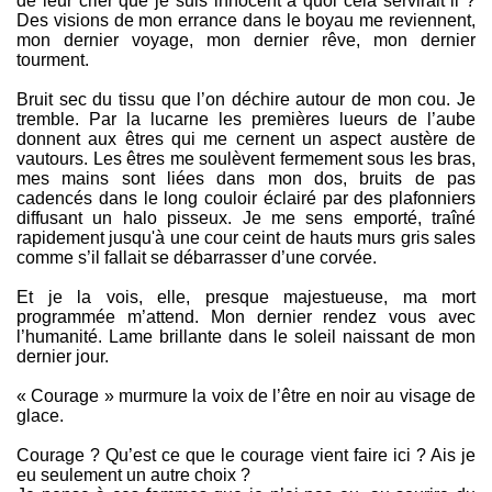
de leur crier que je suis innocent à quoi cela servirait il ?
Des visions de mon errance dans le boyau me reviennent,
mon dernier voyage, mon dernier rêve, mon dernier
tourment.
Bruit sec du tissu que l’on déchire autour de mon cou. Je
tremble. Par la lucarne les premières lueurs de l’aube
donnent aux êtres qui me cernent un aspect austère de
vautours. Les êtres me soulèvent fermement sous les bras,
mes mains sont liées dans mon dos, bruits de pas
cadencés dans le long couloir éclairé par des plafonniers
diffusant un halo pisseux. Je me sens emporté, traîné
rapidement jusqu'à une cour ceint de hauts murs gris sales
comme s’il fallait se débarrasser d’une corvée.
Et je la vois, elle, presque majestueuse, ma mort
programmée m’attend. Mon dernier rendez vous avec
l’humanité. Lame brillante dans le soleil naissant de mon
dernier jour.
« Courage » murmure la voix de l’être en noir au visage de
glace.
Courage ? Qu’est ce que le courage vient faire ici ? Ais je
eu seulement un autre choix ?