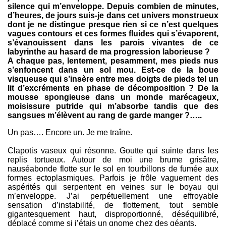
silence qui m’enveloppe. Depuis combien de minutes,
d’heures, de jours suis-je dans cet univers monstrueux
dont je ne distingue presque rien si ce n’est quelques
vagues contours et ces formes fluides qui s’évaporent,
s’évanouissent dans les parois vivantes de ce
labyrinthe au hasard de ma progression laborieuse ?
A chaque pas, lentement, pesamment, mes pieds nus
s’enfoncent dans un sol mou. Est-ce de la boue
visqueuse qui s’insère entre mes doigts de pieds tel un
lit d’excréments en phase de décomposition ? De la
mousse spongieuse dans un monde marécageux,
moisissure putride qui m’absorbe tandis que des
sangsues m’élèvent au rang de garde manger ?…..
Un pas…. Encore un. Je me traîne.
Clapotis vaseux qui résonne. Goutte qui suinte dans les
replis tortueux. Autour de moi une brume grisâtre,
nauséabonde flotte sur le sol en tourbillons de fumée aux
formes ectoplasmiques. Parfois je frôle vaguement des
aspérités qui serpentent en veines sur le boyau qui
m’enveloppe. J’ai perpétuellement une effroyable
sensation d’instabilité, de flottement, tout semble
gigantesquement haut, disproportionné, déséquilibré,
déplacé comme si j’étais un gnome chez des géants.