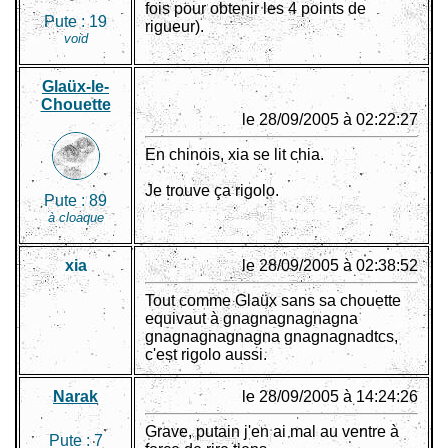
fois pour obtenir les 4 points de
Pute :
19
rigueur).
void
Glaüx-le-
Chouette
le 28/09/2005 à 02:22:27
En chinois, xia se lit chia.
Je trouve ça rigolo.
Pute :
89
à cloaque
xia
le 28/09/2005 à 02:38:52
Tout comme Glaüx sans sa chouette
equivaut à gnagnagnagnagna
gnagnagnagnagna gnagnagnadtcs,
c'est rigolo aussi.
Narak
le 28/09/2005 à 14:24:26
Grave, putain j'en ai mal au ventre à
Pute :
7