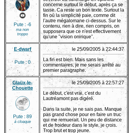
concerne surtout le début, après ça se
tasse. Ca reste un bon texte. Surtout la
fin où la simplicité paie, comme dit
l'autre mégalomane ci-dessus. Sur le
Pute :
-6
contenu, rien à dire, rien compris, on
ma non
supposera que ce n'est effectivement
troppo
qu'une "vision onirique".
E-dwarf
le 25/09/2005 à 22:44:37
La fin est bien. Mais sans les
Pute :
0
commentaires, je me serais arrêté au
premier paragraphe.
Glaüx-le-
le 25/09/2005 à 22:57:27
Chouette
Le début, c'est vrai, c'est du
Lautréamont pas digéré.
Dans la suite, je ne sais pas. Manque
pas grand chose pour en faire un truc
Pute :
89
qui me remuerait. Un peu de distance
à cloaque
et de froideur dans le style, je crois.
Trop brut et trop jeune.