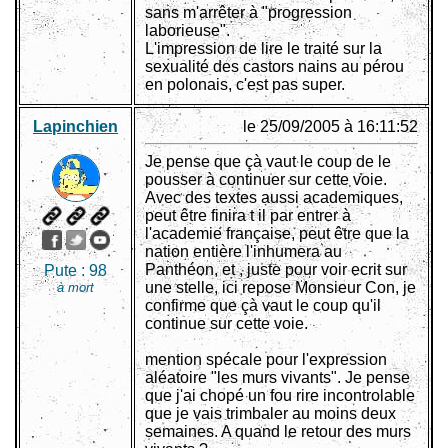
sans m'arrêter à "progression
laborieuse".
L'impression de lire le traité sur la
sexualité des castors nains au pérou
en polonais, c'est pas super.
Lapinchien
le 25/09/2005 à 16:11:52
Je pense que çà vaut le coup de le
pousser à continuer sur cette voie.
Avec des textes aussi academiques,
peut être finira t il par entrer à
l'academie française, peut être que la
nation entière l'inhumera au
Panthéon, et , juste pour voir ecrit sur
Pute :
98
une stelle, ici repose Monsieur Con, je
à mort
confirme que çà vaut le coup qu'il
continue sur cette voie.
mention spécale pour l'expression
aléatoire "les murs vivants". Je pense
que j'ai chopé un fou rire incontrolable
que je vais trimbaler au moins deux
semaines. A quand le retour des murs