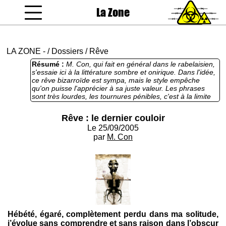
La Zone
coucou gamin
LA ZONE
-
/
Dossiers
/
Rêve
Résumé :
M. Con, qui fait en général dans le rabelaisien,
s'essaie ici à la littérature sombre et onirique. Dans l'idée,
ce rêve bizarroïde est sympa, mais le style empêche
qu'on puisse l'apprécier à sa juste valeur. Les phrases
sont très lourdes, les tournures pénibles, c'est à la limite
du lisible. L'action est lente et confuse, on s'ennuie pas
mal. La fin, plus sobre et plus concrète est plus digeste,
Rêve : le dernier couloir
mais trop tard pour arranger notre opinion.
Le 25/09/2005
par
M. Con
Hébété, égaré, complètement perdu dans ma solitude,
j’évolue sans comprendre et sans raison dans l’obscur