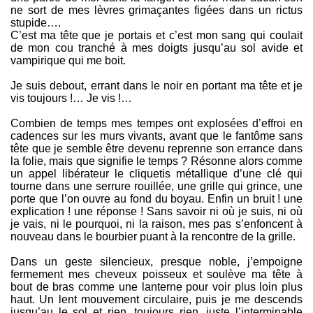
ne sort de mes lèvres grimaçantes figées dans un rictus
stupide….
C’est ma tête que je portais et c’est mon sang qui coulait
de mon cou tranché à mes doigts jusqu’au sol avide et
vampirique qui me boit.
Je suis debout, errant dans le noir en portant ma tête et je
vis toujours !… Je vis !…
Combien de temps mes tempes ont explosées d’effroi en
cadences sur les murs vivants, avant que le fantôme sans
tête que je semble être devenu reprenne son errance dans
la folie, mais que signifie le temps ? Résonne alors comme
un appel libérateur le cliquetis métallique d’une clé qui
tourne dans une serrure rouillée, une grille qui grince, une
porte que l’on ouvre au fond du boyau. Enfin un bruit ! une
explication ! une réponse ! Sans savoir ni où je suis, ni où
je vais, ni le pourquoi, ni la raison, mes pas s’enfoncent à
nouveau dans le bourbier puant à la rencontre de la grille.
Dans un geste silencieux, presque noble, j’empoigne
fermement mes cheveux poisseux et soulève ma tête à
bout de bras comme une lanterne pour voir plus loin plus
haut. Un lent mouvement circulaire, puis je me descends
jusqu’au le sol et rien, toujours rien, juste l’interminable