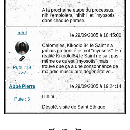
A la prochaine étape du processus,
nihil emploiera "hihihi" et "myosotis"
dans chaque phrase.
nihil
le 29/09/2005 à 18:45:00
Calomnies, Kikoolol84 le Saint n'a
jamais prononcé le mot "myosotis". En
réalité Kikoolol84 le Saint ne sait pas
même ce qu'est "myosotis" mais
trouve que ça a une consonnance de
Pute :
19
maladie musculaire dégénérative.
void
Abbé Pierre
le 29/09/2005 à 19:24:14
Hihihi.
Pute :
3
Désolé, visite de Saint Ethique.