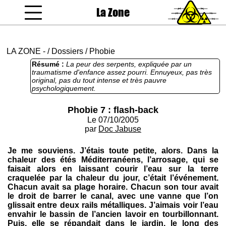
La Zone
coucou gamin
LA ZONE
-
/
Dossiers
/
Phobie
Résumé :
La peur des serpents, expliquée par un
traumatisme d'enfance assez pourri. Ennuyeux, pas très
original, pas du tout intense et très pauvre
psychologiquement.
Phobie 7 : flash-back
Le 07/10/2005
par
Doc Jabuse
Je me souviens. J’étais toute petite, alors. Dans la
chaleur des étés Méditerranéens, l’arrosage, qui se
faisait alors en laissant courir l’eau sur la terre
craquelée par la chaleur du jour, c’était l’événement.
Chacun avait sa plage horaire. Chacun son tour avait
le droit de barrer le canal, avec une vanne que l’on
glissait entre deux rails métalliques. J’aimais voir l’eau
envahir le bassin de l’ancien lavoir en tourbillonnant.
Puis, elle se répandait dans le jardin, le long des