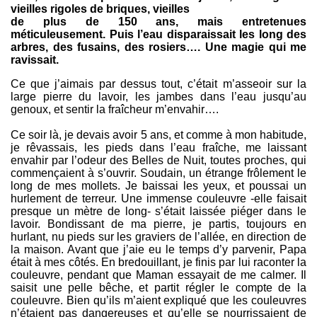
vieilles rigoles de briques, vieilles
de plus de 150 ans, mais entretenues
méticuleusement. Puis l’eau disparaissait les long des
arbres, des fusains, des rosiers…. Une magie qui me
ravissait.
Ce que j’aimais par dessus tout, c’était m’asseoir sur la
large pierre du lavoir, les jambes dans l’eau jusqu’au
genoux, et sentir la fraîcheur m’envahir….
Ce soir là, je devais avoir 5 ans, et comme à mon habitude,
je rêvassais, les pieds dans l’eau fraîche, me laissant
envahir par l’odeur des Belles de Nuit, toutes proches, qui
commençaient à s’ouvrir. Soudain, un étrange frôlement le
long de mes mollets. Je baissai les yeux, et poussai un
hurlement de terreur. Une immense couleuvre -elle faisait
presque un mètre de long- s’était laissée piéger dans le
lavoir. Bondissant de ma pierre, je partis, toujours en
hurlant, nu pieds sur les graviers de l’allée, en direction de
la maison. Avant que j’aie eu le temps d’y parvenir, Papa
était à mes côtés. En bredouillant, je finis par lui raconter la
couleuvre, pendant que Maman essayait de me calmer. Il
saisit une pelle bêche, et partit régler le compte de la
couleuvre. Bien qu’ils m’aient expliqué que les couleuvres
n’étaient pas dangereuses et qu’elle se nourrissaient de