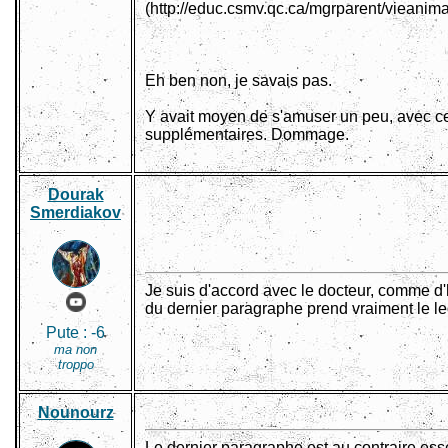
(http://educ.csmv.qc.ca/mgrparent/vieanim
Eh ben non, je savais pas.
Y avait moyen de s'amuser un peu, avec 
supplémentaires. Dommage.
Dourak
Smerdiakov
Je suis d'accord avec le docteur, comme d'h
du dernier paragraphe prend vraiment le le
Pute :
-6
ma non
troppo
Nounourz
Le dernier paragraphe est au contraire esse