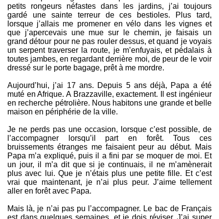
petits rongeurs néfastes dans les jardins, j’ai toujours
gardé une sainte terreur de ces bestioles. Plus tard,
lorsque j’allais me promener en vélo dans les vignes et
que j’apercevais une mue sur le chemin, je faisais un
grand détour pour ne pas rouler dessus, et quand je voyais
un serpent traverser la route, je m’enfuyais, et pédalais à
toutes jambes, en regardant derrière moi, de peur de le voir
dressé sur le porte bagage, prêt à me mordre.
Aujourd’hui, j’ai 17 ans. Depuis 5 ans déjà, Papa a été
muté en Afrique. A Brazzaville, exactement. Il est ingénieur
en recherche pétrolière. Nous habitons une grande et belle
maison en périphérie de la ville.
Je ne perds pas une occasion, lorsque c’est possible, de
l’accompagner lorsqu’il part en forêt. Tous ces
bruissements étranges me faisaient peur au début. Mais
Papa m’a expliqué, puis il a fini par se moquer de moi. Et
un jour, il m’a dit que si je continuais, il ne m’amènerait
plus avec lui. Que je n’étais plus une petite fille. Et c’est
vrai que maintenant, je n’ai plus peur. J’aime tellement
aller en forêt avec Papa.
Mais là, je n’ai pas pu l’accompagner. Le bac de Français
est dans quelques semaines, et je dois réviser. J’ai super