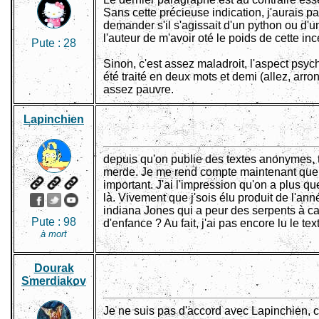
Sans cette précieuse indication, j'aurais 
demander s'il s'agissait d'un python ou d'
l'auteur de m'avoir oté le poids de cette inc
Pute :
28
Sinon, c'est assez maladroit, l'aspect psy
été traité en deux mots et demi (allez, arron
assez pauvre.
Lapinchien
depuis qu'on publie des textes anonymes, tou
merde. Je me rend compte maintenant que 
important. J'ai l'impression qu'on a plus qu
là. Vivement que j'sois élu produit de l'anné
indiana Jones qui a peur des serpents à c
Pute :
98
d'enfance ? Au fait, j'ai pas encore lu le tex
à mort
Dourak
Smerdiakov
Je ne suis pas d'accord avec Lapinchien, 