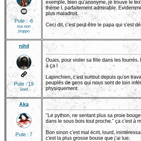
exemple, bien qu'anonyme, je trouve le tex
thème I, parfaitement admirable. Evidemmen
plus maladroit.
Pute :
-6
Ceci dit, c'est peut-être le papa qui s'est d
ma non
troppo
nihil
Ouais, pour violer sa fille dans les fourrés
à ça !
Lapinchien, c'est surtout depuis qu'on trava
peuplés de gens qui nous sont de loin infé
Pute :
19
physiquement.
void
Aka
"Le python, ne sentant plus sa proie bouge
dans le sous bois tout proche." ça c'est à mo
Bon sinon c'est mal écrit, lourd, inintéressan
Pute :
7
c'est la plus grosse bouse que j'ai lue.