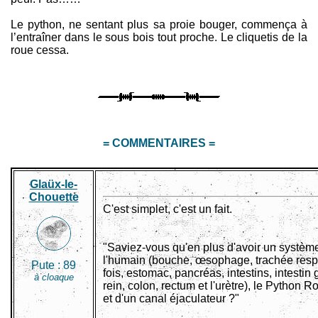
Le python, ne sentant plus sa proie bouger, commença à
l’entraîner dans le sous bois tout proche. Le cliquetis de la
roue cessa.
= COMMENTAIRES =
Glaüx-le-
Chouette
C'est simplet, c'est un fait.
"Saviez-vous qu'en plus d'avoir un systèm
l'humain (bouche, œsophage, trachée resp
Pute :
89
fois, estomac, pancréas, intestins, intestin g
à cloaque
rein, colon, rectum et l'urètre), le Python R
et d'un canal éjaculateur ?"