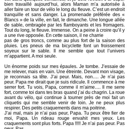
bien travaillé aujourd’hui, alors Maman m’a autorisée à
aller faire un tour de vélo le long du fleuve. C’est un endroit
tranquille et sans danger. La promenade préférée des «
Blancs » de la ville, en fait, le dimanche. Une longue allée
de sable, ombragée par les flamboyants et les fromagers.
Tout du long, le fleuve. Immense. On a peine à croire qu’il y
a une rive opposée. En cette saison, il ne charrie
pas de gros troncs, comme au plus fort de la saison des
pluies. Les pneus de ma bicyclette font un froissement
soyeux sur le sable. Il me semble que tout l’univers
m’appartient. A moi seule.
Un énorme poids sur mes épaules. Je tombe. J’essaie de
me relever, mais en vain. Une étreinte. Devant mon visage,
je reconnais sa tête. J’ai peur. Mais, non…. Je n’ai pas
peur. Papa me dirait que je suis ridicule. Il commence à me
serrer fort. Tu vois, Papa, comme il m’aime…. Il me serre
fort, comme toi dans tes bras quand j’ai du chagrin. La roue
avant du vélo, qui continue à tourner près de moi fait un
cliquetis qui me semble venir de loin. Je ne peux plus
respirer. Des petits craquements dans ma poitrine.
J’ai mal, mais je n’ai pas peur, Papa. Tu peux être fier de
moi, Papa. Un rideau rouge envahit mes yeux. Les
craquements sont plus forts. Papa !!!!! Je n’ai pas peur. Pas
peur. Pas……