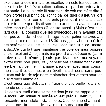
expliquer à des immatures-incultes en culottes-courtes le
bien fondé de l' évacuation nationale...pardon...éducation
nationale .Le plus drole fû surement de voir ma mère dire à
mon professeur principal (principal de quoi d'ailleur?) lors
de la première réunion parents-profs qu'il ne fallait pas
croire tout ce que disait son fils...car ce con avait dit à ma
mère mon métier fétich (fétichiste aussi...).Mais c 'est plus
tard que j' ai compris que les gynécologues n' avaient pas
le pouvoir de choisir l' age des patientes...voulant
strictement me limiter aux 18-30 ans , j en ai donc décidé
délibérément de ne plus me focaliser sur ce metier
ardu...Ce qui fait que maintenant je vole de mes propres
ailes , aspirant à ne jamais me prendre au dépourvu (ca m'
arrive quand même , j suis pas Madame Irma voyante
extralucide non plus) et , bénéficiant certainement d'une
fée bienfaitrice , je m' amuse à jongler avec mon corps ,
mon esprit et de mettre en éveil mes 5 sens sans pour
autant oublier de rejoindre le plancher des vaches nourries
aux farines animales...
C'est ainsi que débuta ma "grandre vadrouille" dans un
monde de brutes...
Un certain jeudi d'une semaine dont je ne me rappelle plus
le mois , en milieu d' année (c 'est précis , hein ?) , j' ai
rencontré mon idole : Garcimore...Cet homme charmant ,
avec une tronche de calimero sans coquille (dis ,