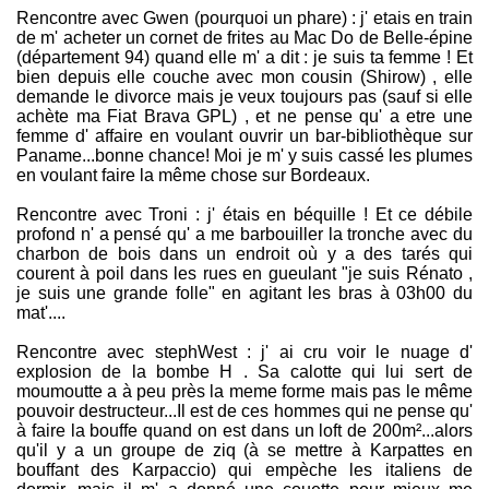
Rencontre avec Gwen (pourquoi un phare) : j' etais en train
de m' acheter un cornet de frites au Mac Do de Belle-épine
(département 94) quand elle m' a dit : je suis ta femme ! Et
bien depuis elle couche avec mon cousin (Shirow) , elle
demande le divorce mais je veux toujours pas (sauf si elle
achète ma Fiat Brava GPL) , et ne pense qu' a etre une
femme d' affaire en voulant ouvrir un bar-bibliothèque sur
Paname...bonne chance! Moi je m' y suis cassé les plumes
en voulant faire la même chose sur Bordeaux.
Rencontre avec Troni : j' étais en béquille ! Et ce débile
profond n' a pensé qu' a me barbouiller la tronche avec du
charbon de bois dans un endroit où y a des tarés qui
courent à poil dans les rues en gueulant "je suis Rénato ,
je suis une grande folle" en agitant les bras à 03h00 du
mat'....
Rencontre avec stephWest : j' ai cru voir le nuage d'
explosion de la bombe H . Sa calotte qui lui sert de
moumoutte a à peu près la meme forme mais pas le même
pouvoir destructeur...Il est de ces hommes qui ne pense qu'
à faire la bouffe quand on est dans un loft de 200m²...alors
qu'il y a un groupe de ziq (à se mettre à Karpattes en
bouffant des Karpaccio) qui empèche les italiens de