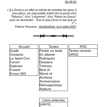
00:49:54
« [La Zone] a en effet ce mérite de remettre les gens à
leur place, car impossible d'aller lire la prose d'un
"Tabasco", d'un "Lahyenne", d'un "Relou-le-Gueux"
sans se demander : "Est-ce que j'écris si mal que ça
?" »
Patrice Houzeau
,
Hondeghem, le 6 juillet 2007
Accueil
Textes
RSS
Guide
Poster un texte
Textes récents
Contacts
En attente
URSS
La Saint-Con
Rubriques
Forum
Dossiers
Galeries
Thèmes
Foutoir
Best of
Erreur 503
Worst of
Archives
Anniversaires
Rétrospectives
Auteurs
Liens externes
[nihil.fr]