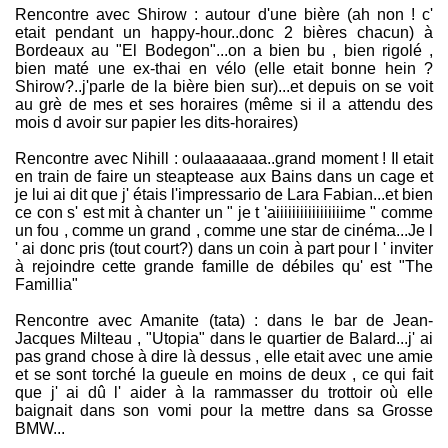
Rencontre avec Shirow : autour d'une bière (ah non ! c'
etait pendant un happy-hour..donc 2 bières chacun) à
Bordeaux au "El Bodegon"...on a bien bu , bien rigolé ,
bien maté une ex-thai en vélo (elle etait bonne hein ?
Shirow?..j'parle de la bière bien sur)...et depuis on se voit
au grè de mes et ses horaires (même si il a attendu des
mois d avoir sur papier les dits-horaires)
Rencontre avec Nihill : oulaaaaaaa..grand moment ! Il etait
en train de faire un steaptease aux Bains dans un cage et
je lui ai dit que j' étais l'impressario de Lara Fabian...et bien
ce con s' est mit à chanter un " je t 'aiiiiiiiiiiiiiiiiime " comme
un fou , comme un grand , comme une star de cinéma...Je l
' ai donc pris (tout court?) dans un coin à part pour l ' inviter
à rejoindre cette grande famille de débiles qu' est "The
Famillia"
Rencontre avec Amanite (tata) : dans le bar de Jean-
Jacques Milteau , "Utopia" dans le quartier de Balard...j' ai
pas grand chose à dire là dessus , elle etait avec une amie
et se sont torché la gueule en moins de deux , ce qui fait
que j' ai dû l' aider à la rammasser du trottoir où elle
baignait dans son vomi pour la mettre dans sa Grosse
BMW...