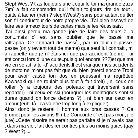
StephWest ? t as toujours une coquille toi ma grande zaza
?)m' a fait comprendre qu'il fallait toujours rire de tout ,
quitte à facher (hein ? stephWest?) sans pour autant quitter
son fil conducteur de notre propre vie...J'ai bien essayé de
faire ses fameux tours de cartes mais je les réussisais.
J'ai ainsi perdu ma gande joie de faire des tours à la
con...mais c' est sans oublier que le passé me
rattrappa...Ce connard de passé , par un tour de passe-
passe (on y revient tout de meme) que seul lui connait , m'
a rappellé que je n' étais ici que par accident (genre j' ai
été concu lors d' une cuite..puis quoi encore ???)et que ma
vie en serait faite -d' accidents.Il est vrai que mes accidents
de moto ne m'ont pas fait que du bien (merci encore Troni
pour avoir cassé ton dos en poussant ma regrêttée
Kawasaki qui ne roulait plus tout à fait droit) , ni ceux en
roller (y a toujours des poteaux qui traversent sans
regarder) , ni ceux en ski (pourquoi les montagnes sont si
dures quand on fonce dedans ?) , ni bien sur ceux en
amour (euh..là , ca va etre trop long à expliquer)...
Ainsi donc je resterai l' homme aux bras cassés ? Ca
promet pour les avions !!! ( Le Concorde c' est pas moi , j'le
jure)...Cette histoire ne serait pas parfaite si je n' avais pas
, dans ma vie , fait des rencontres plus ou moins gaies (gay
? West ?)....