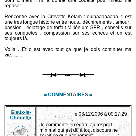
dormir...mais il m' a donné une couette pour mieux me
reposer...
Rencontre avec la Crevette Ketam : oulaaaaaaaaa..c est
une tres longue histoire entre nous...déchirements , amour ,
passion , éclatage de forfait Millénium SFR , conseils sur
ses conquêtes , compassion sur ses echecs et on est
toujours là...
Voilà . Et c est avec tout ça que je dois continuer ma
vie.........
= COMMENTAIRES =
Glaüx-le-
le 03/12/2006 à 00:17:29
Chouette
Je commente eu égard au respect
minimal qui est dû à tout discours ne
serait-ce que vaguement