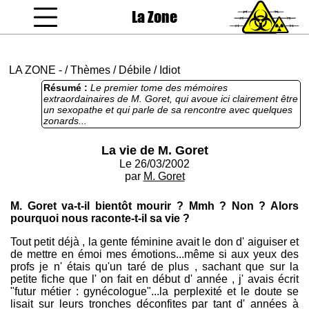
La Zone
coucou gamin
LA ZONE
-
/
Thèmes
/
Débile
/
Idiot
Résumé :
Le premier tome des mémoires
extraordainaires de M. Goret, qui avoue ici clairement être
un sexopathe et qui parle de sa rencontre avec quelques
zonards...
La vie de M. Goret
Le 26/03/2002
par
M. Goret
M. Goret va-t-il bientôt mourir ? Mmh ? Non ? Alors
pourquoi nous raconte-t-il sa vie ?
Tout petit déjà , la gente féminine avait le don d' aiguiser et
de mettre en émoi mes émotions...même si aux yeux des
profs je n' étais qu'un taré de plus , sachant que sur la
petite fiche que l' on fait en début d' année , j' avais écrit
"futur métier : gynécologue"...la perplexité et le doute se
lisait sur leurs tronches déconfites par tant d' années à